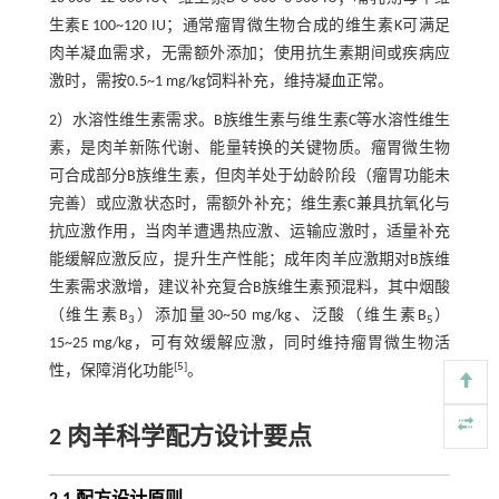
生素E 100~120 IU；通常瘤胃微生物合成的维生素K可满足
肉羊凝血需求，无需额外添加；使用抗生素期间或疾病应
激时，需按0.5~1 mg/kg饲料补充，维持凝血正常。
2）水溶性维生素需求。B族维生素与维生素C等水溶性维生
素，是肉羊新陈代谢、能量转换的关键物质。瘤胃微生物
可合成部分B族维生素，但肉羊处于幼龄阶段（瘤胃功能未
完善）或应激状态时，需额外补充；维生素C兼具抗氧化与
抗应激作用，当肉羊遭遇热应激、运输应激时，适量补充
能缓解应激反应，提升生产性能；成年肉羊应激期对B族维
生素需求激增，建议补充复合B族维生素预混料，其中烟酸
（维生素B
）添加量30~50 mg/kg、泛酸（维生素B
）
3
5
15~25 mg/kg，可有效缓解应激，同时维持瘤胃微生物活
[
5
]
性，保障消化功能
。
2 肉羊科学配方设计要点