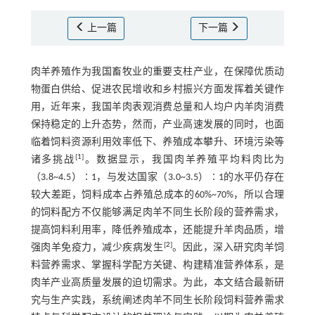
上一篇
下一篇
肉羊养殖作为我国畜牧业的重要支柱产业，在保障优质动
物蛋白供给、促进农民增收和乡村振兴方面发挥着关键作
用，近年来，我国羊肉表观消费总量和人均户内羊肉消费
保持稳定的上升态势，然而，产业高速发展的同时，也面
临着饲料资源利用效率低下、养殖成本攀升、环境污染等
[
1
]
诸多挑战
。数据显示，我国肉羊养殖平均料肉比为
（3.8~4.5）∶1，与发达国家（3.0~3.5）∶1的水平仍存在
较大差距，饲料成本占养殖总成本的60%~70%，所以合理
的饲料配方不仅能够满足肉羊不同生长阶段的营养需求，
提高饲料利用率，降低养殖成本，还能提升羊肉品质，增
[
2
]
强肉羊免疫力，减少疾病发生
。因此，深入研究肉羊饲
料营养需求、掌握科学配方关键、构建精准营养体系，是
肉羊产业高质量发展的迫切需求。为此，本文结合最新研
究与生产实践，系统阐述肉羊不同生长阶段饲料营养需求