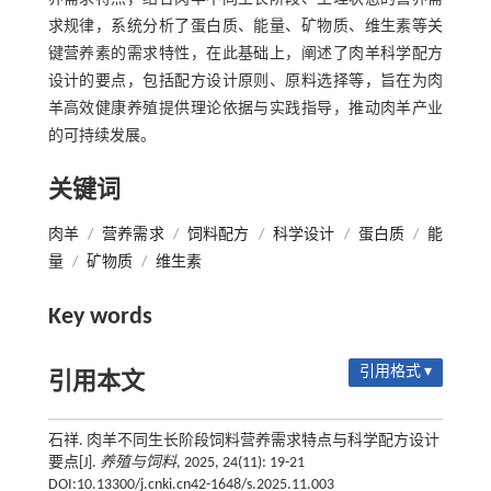
求规律，系统分析了蛋白质、能量、矿物质、维生素等关
键营养素的需求特性，在此基础上，阐述了肉羊科学配方
设计的要点，包括配方设计原则、原料选择等，旨在为肉
羊高效健康养殖提供理论依据与实践指导，推动肉羊产业
的可持续发展。
关键词
肉羊
/
营养需求
/
饲料配方
/
科学设计
/
蛋白质
/
能
量
/
矿物质
/
维生素
Key words
引用格式 ▾
引用本文
石祥. 肉羊不同生长阶段饲料营养需求特点与科学配方设计
要点[J].
养殖与饲料
, 2025, 24(11): 19-21
DOI:10.13300/j.cnki.cn42-1648/s.2025.11.003