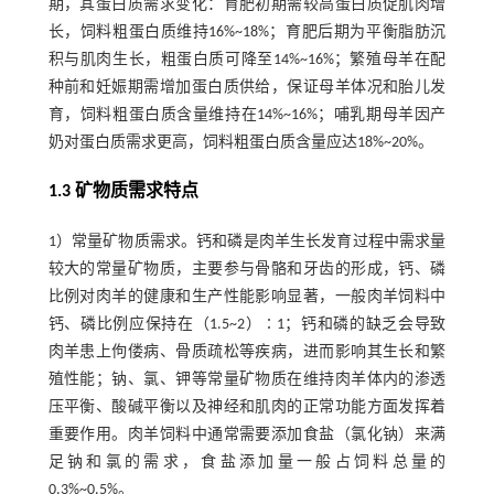
期，其蛋白质需求变化：育肥初期需较高蛋白质促肌肉增
长，饲料粗蛋白质维持16%~18%；育肥后期为平衡脂肪沉
积与肌肉生长，粗蛋白质可降至14%~16%；繁殖母羊在配
种前和妊娠期需增加蛋白质供给，保证母羊体况和胎儿发
育，饲料粗蛋白质含量维持在14%~16%；哺乳期母羊因产
奶对蛋白质需求更高，饲料粗蛋白质含量应达18%~20%。
1.3 矿物质需求特点
1）常量矿物质需求。钙和磷是肉羊生长发育过程中需求量
较大的常量矿物质，主要参与骨骼和牙齿的形成，钙、磷
比例对肉羊的健康和生产性能影响显著，一般肉羊饲料中
钙、磷比例应保持在（1.5~2）∶1；钙和磷的缺乏会导致
肉羊患上佝偻病、骨质疏松等疾病，进而影响其生长和繁
殖性能；钠、氯、钾等常量矿物质在维持肉羊体内的渗透
压平衡、酸碱平衡以及神经和肌肉的正常功能方面发挥着
重要作用。肉羊饲料中通常需要添加食盐（氯化钠）来满
足钠和氯的需求，食盐添加量一般占饲料总量的
0.3%~0.5%。