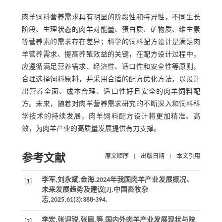
肉羊饲料营养需求具有明显的阶段性和特异性，不同生长
阶段、生理状态的肉羊对能量、蛋白质、矿物质、维生素
等营养素的需求存在差异；科学的饲料配方设计是满足肉
羊营养需求、提高养殖效益的关键，在配方设计过程中，
应遵循满足营养需求、经济性、适口性和安全性等原则，
合理选择饲料原料，并采用合适的配方优化方法，以设计
出营养全面、成本合理、适口性好且安全的肉羊饲料配
方。未来，随着对肉羊营养需求研究的不断深入和饲料科
学技术的持续发展，肉羊饲料配方设计将更加精准、高
效，为肉羊产业的高质量发展提供有力支撑。
参考文献
原文顺序
|
出版日期
|
本文引用
李军,刘永斌,金海.2024年我国肉羊产业发展概况、
[1]
未来发展趋势及建议[J].
中国畜牧杂
志
,
2025
,
61
(3):388-394.
李宏,张迎锐,张眉,
等
.国内外肉羊产业发展现状与陕
[2]