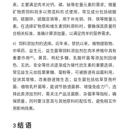
表，主要满足肉羊对钙、磷、钠等宏量元素的需求；微量
矿物质饲料则多以预混料形式使用，常见成分包括硫酸
铜、硫酸锌、硫酸亚铁等，用于补充铜、锌、铁等微量元
素。在选择矿物质和维生素饲料原料时，要确保其质量符
合相关标准，准确计算添加量，以满足肉羊的营养需求。
4）饲料添加剂的选择。近年来，禁抗以来，植物提取物、
中草药、益生元、益生菌等饲料添加剂在肉羊养殖中具有
[
6
]
重要作用
。黄芪、枸杞多糖、乳酸杆菌等添加剂因绿
色、无抗、安全等优点逐渐成为替代抗生素的重要选择，
常见益生元如低聚果糖、菊粉等，可被肠道有益菌利用，
促进其增殖，改善肠道微生态；益生菌包括枯草芽孢杆
[
7
]
菌、植物乳杆菌等，能调节肠道菌群、增强免疫力
，选
择此类添加剂时，需关注产品活菌数、杂菌率等指标，确
保质量，同时要注意其与其他原料的配伍性，避免相互作
用影响效果。
3 结 语