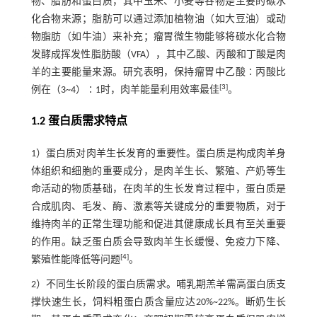
物、脂肪和蛋白质，其中玉米、小麦等谷物是主要的碳水
化合物来源；脂肪可以通过添加植物油（如大豆油）或动
物脂肪（如牛油）来补充；瘤胃微生物能够将碳水化合物
发酵成挥发性脂肪酸（VFA），其中乙酸、丙酸和丁酸是肉
羊的主要能量来源。研究表明，保持瘤胃中乙酸∶丙酸比
[
3
]
例在（3~4）∶1时，肉羊能量利用效率最佳
。
1.2 蛋白质需求特点
1）蛋白质对肉羊生长发育的重要性。蛋白质是构成肉羊身
体组织和细胞的重要成分，是肉羊生长、繁殖、产奶等生
命活动的物质基础，在肉羊的生长发育过程中，蛋白质是
合成肌肉、毛发、酶、激素等关键成分的重要物质，对于
维持肉羊的正常生理功能和促进其健康成长具有至关重要
的作用。缺乏蛋白质会导致肉羊生长缓慢、免疫力下降、
[
4
]
繁殖性能降低等问题
。
2）不同生长阶段的蛋白质需求。哺乳期羔羊需高蛋白质支
撑快速生长，饲料粗蛋白质含量应达20%~22%。断奶生长