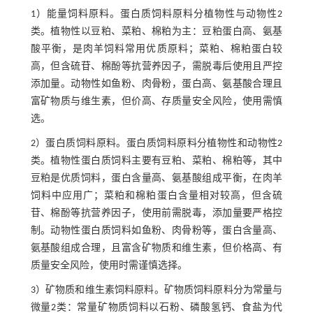
1）能量饲料原料。蛋白质饲料原料分植物性与动物性2
类。植物性以豆粕、菜粕、棉粕为主：豆粕蛋白高、氨基
酸平衡，是肉羊饲料常用优质原料；菜粕、棉粕蛋白较
高，但含硫苷、棉酚等抗营养因子，需脱毒后使用且严控
添加量。动物性如鱼粉、肉骨粉，蛋白高、氨基酸合理且
富矿物质与维生素，但价高、存质量安全风险，使用需慎
选。
2）蛋白质饲料原料。蛋白质饲料原料分植物性和动物性2
类。植物性蛋白质饲料主要有豆粕、菜粕、棉粕等，其中
豆粕是优质饲料，蛋白含量高、氨基酸组成平衡，在肉羊
饲料中应用广；菜粕和棉粕蛋白含量相对较高，但含硫
苷、棉酚等抗营养因子，使用前需脱毒，添加量要严格控
制。动物性蛋白质饲料如鱼粉、肉骨粉等，蛋白含量高、
氨基酸组成合理，且富含矿物质和维生素，但价格高、有
质量安全风险，使用时需谨慎选择。
3）矿物质和维生素饲料原料。矿物质饲料原料分为常量与
微量2类：常量矿物质饲料以石粉、磷酸氢钙、食盐为代