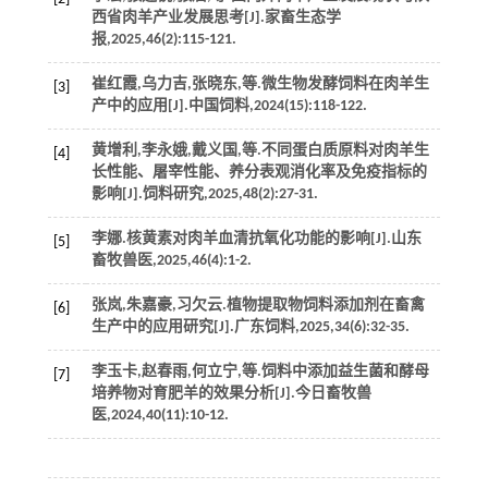
西省肉羊产业发展思考[J].
家畜生态学
报
,
2025
,
46
(2):115-121.
崔红霞,乌力吉,张晓东,
等
.微生物发酵饲料在肉羊生
[3]
产中的应用[J].
中国饲料
,
2024
(15):118-122.
黄增利,李永娥,戴义国,
等
.不同蛋白质原料对肉羊生
[4]
长性能、屠宰性能、养分表观消化率及免疫指标的
影响[J].
饲料研究
,
2025
,
48
(2):27-31.
李娜.核黄素对肉羊血清抗氧化功能的影响[J].
山东
[5]
畜牧兽医
,
2025
,
46
(4):1-2.
张岚,朱嘉豪,习欠云.植物提取物饲料添加剂在畜禽
[6]
生产中的应用研究[J].
广东饲料
,
2025
,
34
(6):32-35.
李玉卡,赵春雨,何立宁,
等
.饲料中添加益生菌和酵母
[7]
培养物对育肥羊的效果分析[J].
今日畜牧兽
医
,
2024
,
40
(11):10-12.