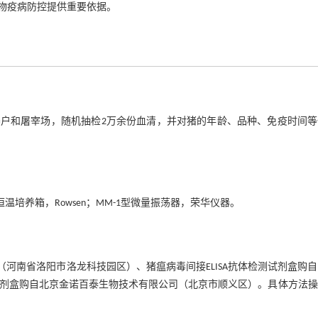
物疫病防控提供重要依据。
、散养户和屠宰场，随机抽检2万余份血清，并对猪的年龄、品种、免疫时间
生化培养箱恒温培养箱，Rowsen；MM-1型微量振荡器，荣华仪器。
（河南省洛阳市洛龙科技园区）、猪瘟病毒间接ELISA抗体检测试剂盒购
测试剂盒购自北京金诺百泰生物技术有限公司（北京市顺义区）。具体方法