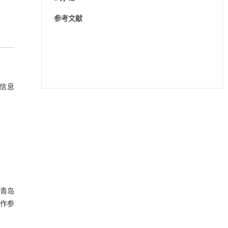
参考文献
等信息
降温路面涂层混合反射行为及其对道路光环境
[1]
安全的影响研究
Engineering
. 2026, Vol.58(3): 1-303
https://doi.org/10.1016/j.eng.2025.06.014
用于宽浓度范围高效捕集CO₂及低能耗再生的新
[2]
型酮基IPDA相变吸收剂
Engineering
. 2026, Vol.58(3): 1-303
https://doi.org/10.1016/j.eng.2025.05.008
自青岛
操作参
动力学引导的聚对苯二甲酸乙二酯可控低聚解
[3]
聚及其定制化高性能聚合物升级回收