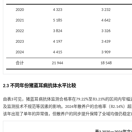
2020
4 323
3 232
2021
5 185
4 642
2022
3 824
3 326
2023
4 197
3 439
2024
4 415
3 909
合计
21 944
18 548
2.3 不同年份猪蓝耳病抗体水平比较
由
表3
可见，猪蓝耳病抗体监测合格率在79.22%至83.23%的区间
及监测技术不规范等因素的影响。2024年散养户的合格率（82.14%
该年出现了单年的异常值，但散养户的同步提升保障了全域均值仍稳定