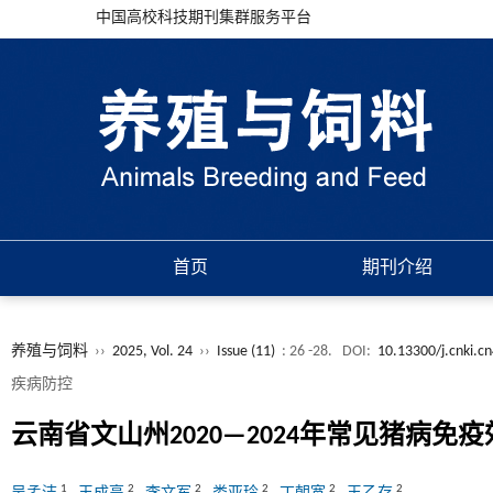
中国高校科技期刊集群服务平台
首页
期刊介绍
养殖与饲料
››
2025, Vol. 24
››
Issue (11)
: 26 -28.
DOI:
10.13300/j.cnki.c
疾病防控
云南省文山州2020—2024年常见猪病免
1
2
2
2
2
2