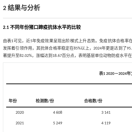
2 结果与分析
2.1 不同年份猪口蹄疫抗体水平的比较
由
表1
可见，近5年免疫效果呈现出阶梯式上升态势。免疫抗体合格率在2
发挥着引领作用，其抗体合格率稳定在85%以上，2024年更是达到了95.0
著提升至82.02%，涨幅达到18.67百分点，表明基层单位动物防疫水平
表1 2020－20
年份
检测数/份
合格数/份
2020
4 608
3 141
2021
5 249
4 119