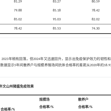
81.29
83.27
80.59
79.88
85.18
78.42
85.02
95.03
82.02
78.42
85.53
74.30
，2023年稍有回落，但2024年又迅速回升，显示出免疫保护效力的韧性
显示5年间散养户与规模养殖场间抗体合格率的差距从2020年的18.9
。
024年文山州猪瘟免疫效果
规模场
散养户
合格率/%
合格率/%
合格率/%