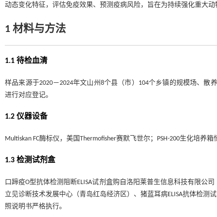
动态变化特征，评估免疫效果、预测疫病风险，旨在为持续强化重大动
1 材料与方法
1.1 待检血清
样品来源于2020－2024年文山州8个县（市）104个乡镇的规模场
进行对应登记。
1.2 仪器设备
Multiskan FC酶标仪，美国Thermofisher赛默飞世尔；PSH-200
1.3 检测试剂盒
口蹄疫O型抗体检测阻断ELISA试剂盒购自洛阳莱普生信息科技有限公司
立见诊断技术发展中心（青岛红岛经济区）、猪蓝耳病ELISA抗体检
照说明书严格执行。