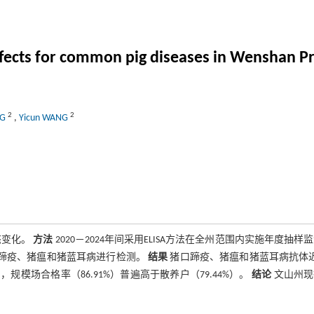
ffects for common pig diseases in Wenshan P
2
2
NG
,
Yicun WANG
态变化。
方法
2020－2024年间采用ELISA方法在全州范围内实施年度抽样
口蹄疫、猪瘟和猪蓝耳病进行检测。
结果
猪口蹄疫、猪瘟和猪蓝耳病抗体近
中，规模场合格率（86.91%）普遍高于散养户（79.44%）。
结论
文山州现