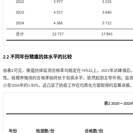
2022
3 977
3 233
2023
4 557
3 640
2024
4 366
3 712
合计
22 757
17 845
2.2 不同年份猪瘟抗体水平的比较
由
表2
可见，猪瘟抗体监测合格率均稳定在74%以上，2021年达峰值后
性。规模养殖场的合格率始终处于较高水平，依然起到主导作用。监测数据
小至2024年的1.82%，这凸显了防疫工作在均质化方面取得的显著进展
表2 2020－2
年份
检测数/份
合格数/份