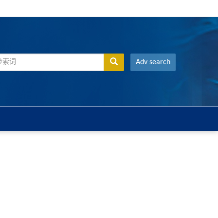
Adv search