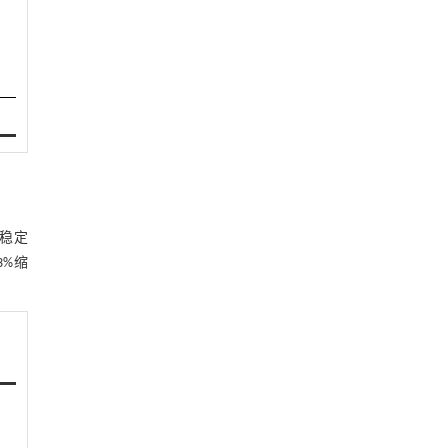
和稳定
3%缩