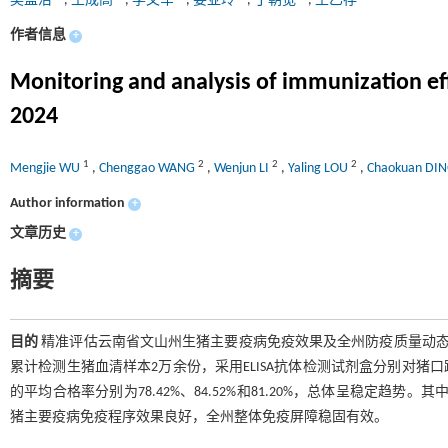
吴孟洁
,
王成高
,
李文军
,
娄亚玲
,
丁朝宽
,
王乙存
作者信息
+
Monitoring and analysis of immunization e
2024
1
2
2
2
Mengjie WU
,
Chenggao WANG
,
Wenjun LI
,
Yaling LOU
,
Chaokuan DI
Author information
+
文章历史
+
摘要
目的
精准评估云南省文山州生猪主要疫病免疫效果及全州防疫质量动
累计检测生猪血清样本2万余份，采用ELISA抗体检测试剂盒分别对猪
的平均合格率分别为78.42%、84.52%和81.20%，总体呈稳定趋势。其
猪主要疫病免疫程序效果良好，全州整体免疫屏障稳固有效。