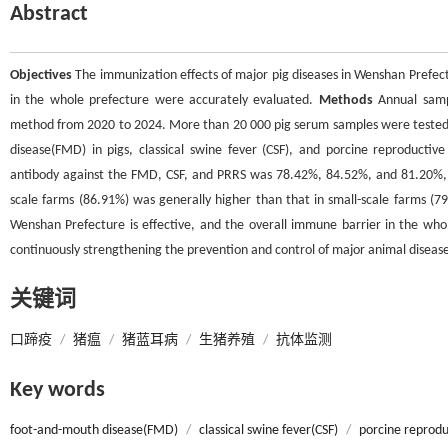
Abstract
Objectives
The immunization effects of major pig diseases in Wenshan Prefec
in the whole prefecture were accurately evaluated.
Methods
Annual samp
method from 2020 to 2024. More than 20 000 pig serum samples were tested c
disease(FMD) in pigs, classical swine fever (CSF), and porcine reproducti
antibody against the FMD, CSF, and PRRS was 78.42%, 84.52%, and 81.20%, re
scale farms (86.91%) was generally higher than that in small-scale farms (7
Wenshan Prefecture is effective, and the overall immune barrier in the whole 
continuously strengthening the prevention and control of major animal disease
关键词
口蹄疫
/
猪瘟
/
猪蓝耳病
/
生猪养殖
/
抗体监测
Key words
foot-and-mouth disease(FMD)
/
classical swine fever(CSF)
/
porcine reprodu