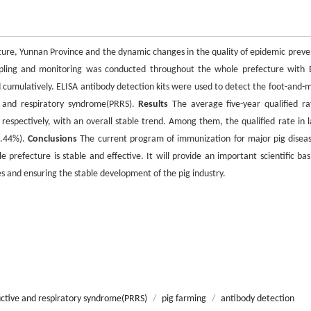
ture, Yunnan Province and the dynamic changes in the quality of epidemic preve
ling and monitoring was conducted throughout the whole prefecture with 
umulatively. ELISA antibody detection kits were used to detect the foot-and-
ve and respiratory syndrome(PRRS).
Results
The average five-year qualified ra
spectively, with an overall stable trend. Among them, the qualified rate in l
9.44%).
Conclusions
The current program of immunization for major pig diseas
prefecture is stable and effective. It will provide an important scientific basi
s and ensuring the stable development of the pig industry.
ctive and respiratory syndrome(PRRS)
/
pig farming
/
antibody detection