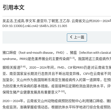
引用本文
吴孟洁,王成高,李文军,娄亚玲,丁朝宽,王乙存. 云南省文山州2020—202
DOI:10.13300/j.cnki.cn42-1648/s.2025.11.005
上一篇
猪口蹄疫（foot-and-mouth disease，FMD）、猪瘟（infection with classica
[
1
-
3
]
syndrome，PRRS)是危害养猪业的主要传染病
。我国将这三类疫病作
[
5
-
8
]
据相关报道
，2020－2024年间，FMD、CSF和PRRS仍是对
亚、南亚国家呈长期流行态势并且不断出现变异株，CSFV在云南省不同
加复杂；文山州作为我国阻断东南亚生猪疫病传入的第一道屏障，在预
为防控重大传染病的基本措施，疫苗接种后定期检测血清抗体水平，评
[
9
-
10
]
保障生猪产业健康发展具有重要意义
。
2020－2024年，云南省文山州动物疫病预防控制中心利用猪口蹄疫、
免疫监测，准确掌握疫情动态，根据抗体水平科学地进行综合免疫预防