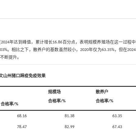
024年达到峰值，累计增长16.86百分点，表明规模养殖场在这一过程
3%。相比之下，散养户的基数虽然较小，2020年仅为63.35%，但在202
在不断提升。
24年文山州猪口蹄疫免疫效果
规模场
散养户
合格率/%
合格率/%
合格率/%
68.16
81.38
63.35
78.47
82.99
67.43