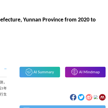
refecture, Yunnan Province from 2020 to
AI Summary
AI Mindmap
监测，
5年
行生