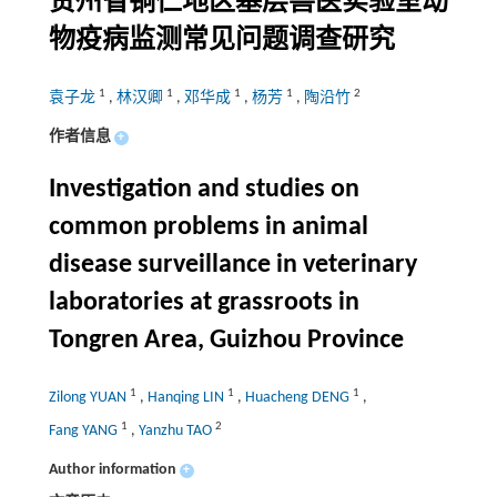
贵州省铜仁地区基层兽医实验室动
物疫病监测常见问题调查研究
1
1
1
1
2
袁子龙
,
林汉卿
,
邓华成
,
杨芳
,
陶沿竹
作者信息
+
Investigation and studies on
common problems in animal
disease surveillance in veterinary
laboratories at grassroots in
Tongren Area, Guizhou Province
1
1
1
Zilong YUAN
,
Hanqing LIN
,
Huacheng DENG
,
1
2
Fang YANG
,
Yanzhu TAO
Author information
+