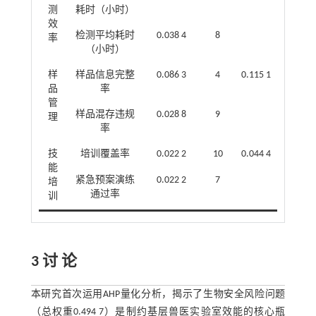
测
耗时（小时）
效
检测平均耗时
0.038 4
8
率
（小时）
样
样品信息完整
0.086 3
4
0.115 1
品
率
管
样品混存违规
0.028 8
9
理
率
技
培训覆盖率
0.022 2
10
0.044 4
能
紧急预案演练
0.022 2
7
培
通过率
训
3 讨 论
本研究首次运用AHP量化分析，揭示了生物安全风险问题
（总权重0.494 7）是制约基层兽医实验室效能的核心瓶