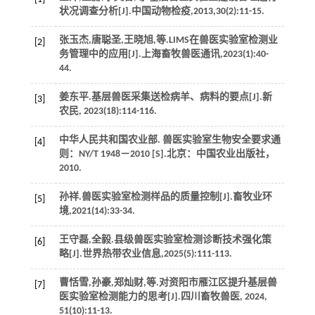
状况调查分析[J].
中国动物检疫
,
2013
,
30
(2):11-15.
张玉杰,唐聪圣,王晓旭,
等
.LIMS在兽医实验室检测业
[2]
务管理中的应用[J].
上海畜牧兽医通讯
,
2023
(1):40-
44.
姜东平.基层兽医采集送检病羊、病料的要点[J].
新
[3]
农民
,
2023
(18):114-116.
中华人民共和国农业部.
兽医实验室生物安全要求通
[4]
则
：NY/T 1948－2010 [S].北京：中国农业出版社，
2010
.
孙祥.兽医实验室检测样品的质量控制[J].
畜牧业环
[5]
境
,
2021
(14):33-34.
王守磊,全毅.县级兽医实验室检测诊断技术强化策
[6]
略[J].
世界热带农业信息
,
2025
(5):111-113.
曹恬雪,孙豪,郑灿财,
等
.对资阳市雁江区提升基层兽
[7]
医实验室检测能力的思考[J].
四川畜牧兽医
,
2024
,
51
(10):11-13.