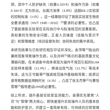
颈，其中个人防护缺失（权重0.329 8）和操作污染（权重
0.164 9）尤为突出，台面污染率（4.8%）远超BSL-2实验室
的控制标准（≤1%）。这一结果既印证了兽医实验室生物安
[
4
]
全要求通则（NY/T 1948－2010）
要求的必要性，也凸显
了基层兽医实验室在实际执行中与标准规范的显著差距。
高权重的生物安全问题，正是人员维度（技能与意识不
足）和管理维度（培训监督失效）协同失效的集中表现。
[
1
]
本研究结果与已有研究相互印证并深化。金萍等
指出的
[
5
]
兼岗现象导致操作生疏，以及孙祥
揭示的基层质量文化
薄弱问题，在本调查中具体表现为操作不规范引起的ELISA
实验样本脱落（11.9%）、移液出现气泡（13.7%）等技术
[
6
]
失误，这与王守磊等
强调规范操作基础相背离；纸质记
[
2
]
录导致数据追溯耗时长（4.5h），凸显了张玉杰等
与曹恬
[
7
]
雪等
倡导建设LIMS的必要性。
综上所述，提升基层实验室监测能力，亟需优先聚焦“人
员”与“管理”两大核心，即快速提升实验操作人员的基本技
能和防护意识，并建立一套简单有效、可持续的日常管理