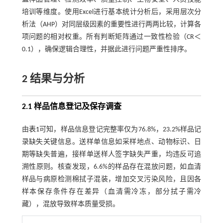
培训等维度。使用Excel进行基本统计分析后，采用层次分
析法（AHP）对同层级因素的重要性进行两两比较，计算各
项问题的相对权重。所有判断矩阵通过一致性检验（CR＜
0.1），确保逻辑合理性，并据此进行问题严重性排序。
2 结果与分析
2.1 样品信息登记及保存调查
由
表1
可知，样品信息登记完整率仅为76.8%，23.2%样品记
录缺失关键信息。送样单信息如采样地点、动物标识、日
期等缺失普遍，接样单送样人签字缺失严重，均违反可追
溯性原则。核查发现，6.6%的样品存在混放问题，如血清
样品与病原检测棉拭子混装，增加交叉污染风险，且因各
样本保存条件存在差异（血清需冷冻，部分拭子需冷
藏），混放导致样本质量受损。