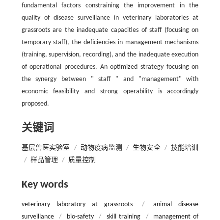
fundamental factors constraining the improvement in the
quality of disease surveillance in veterinary laboratories at
grassroots are the inadequate capacities of staff (focusing on
temporary staff), the deficiencies in management mechanisms
(training, supervision, recording), and the inadequate execution
of operational procedures. An optimized strategy focusing on
the synergy between " staff " and "management" with
economic feasibility and strong operability is accordingly
proposed.
关键词
基层兽医实验室
/
动物疫病监测
/
生物安全
/
技能培训
/
样品管理
/
质量控制
Key words
veterinary laboratory at grassroots
/
animal disease
surveillance
/
bio-safety
/
skill training
/
management of