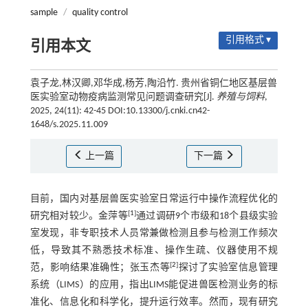
sample
/
quality control
引用格式 ▾
引用本文
袁子龙,林汉卿,邓华成,杨芳,陶沿竹. 贵州省铜仁地区基层兽
医实验室动物疫病监测常见问题调查研究[J].
养殖与饲料
,
2025, 24(11): 42-45 DOI:10.13300/j.cnki.cn42-
1648/s.2025.11.009
上一篇
下一篇
目前，国内对基层兽医实验室日常运行中操作流程优化的
[
1
]
研究相对较少。金萍等
通过调研9个市级和18个县级实验
室发现，非专职技术人员常兼做检测且参与检测工作频次
低，导致其不熟悉技术标准、操作生疏、仪器使用不规
[
2
]
范，影响结果准确性；张玉杰等
探讨了实验室信息管理
系统（LIMS）的应用，指出LIMS能促进兽医检测业务的标
准化、信息化和科学化，提升运行效率。然而，现有研究