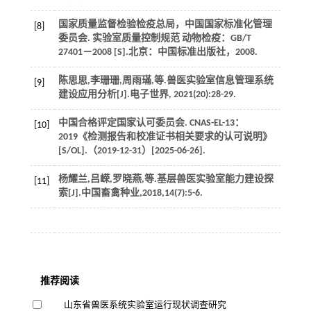
国家质量监督检验检疫总局，中国国家标准化管理
[8]
委员会.
实验室质量控制规范 动物检疫
：GB/T
27401－2008 [S].北京：中国标准出版社，
2008
.
陈思思,李珊珊,周雨璊,
等
.兽医实验室信息管理系统
[9]
建设应用分析[J].
电子世界
,
2021
(20):28-29.
中国合格评定国家认可委员会.
CNAS-EL-13：
[10]
2019《检测报告和校准证书相关要求的认可说明》
[S/OL].（2019-12-31）[2025-06-26].
杨耀兰,吕嵘,罗晓燕,
等
.基层兽医实验室能力建设探
[11]
索[J].
中国畜禽种业
,
2018
,
14
(7):5-6.