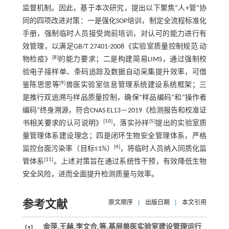
监督机制。因此，基于本次研究，提出以下聚焦“人+管”协
同的四项改进对策：一是强化SOP培训，制定全流程标准化
手册，强制临时人员接受岗前培训，对认可的能力进行有
效管理，以满足GB/T 27401-2008《实验室质量控制规范 动
[
8
]
物检疫》
的能力要求；二是构建简易LIMS，通过强制校
验电子接样单、条码追踪及数据自动采集提升效率，可借
[
9
]
鉴陈思思等
兽医实验室信息管理系统建设系统框架；三
是推行双追溯与样品质量控制，确保“样品编码”和“操作者
编码”终身溯源，符合CNAS EL13－2019《检测报告和校准证
[
10
]
[
5
]
书相关要求的认可说明》
，落实孙祥
提出的实验室质
量管理体系建设理念；四是闭环生物安全管理体系，严格
[
4
]
监控台面污染率（目标≤1%）
，将临时人员纳入同质化监
[
11
]
管体系
。上述对策旨在通过系统性干预，有效降低生物
安全风险，进而全面提升检测质量与效率。
参考文献
原文顺序
|
出版日期
|
本文引用
金萍,王赫,李文合,
等
.基层兽医实验室建设管理运行
[1]