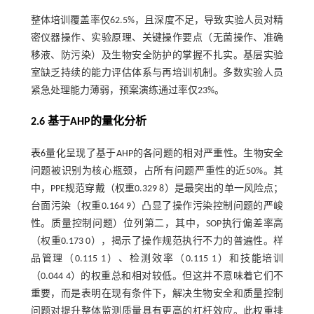
整体培训覆盖率仅62.5%，且深度不足，导致实验人员对精
密仪器操作、实验原理、关键操作要点（无菌操作、准确
移液、防污染）及生物安全防护的掌握不扎实。基层实验
室缺乏持续的能力评估体系与再培训机制。多数实验人员
紧急处理能力薄弱，预案演练通过率仅23%。
2.6 基于AHP的量化分析
表6
量化呈现了基于AHP的各问题的相对严重性。生物安全
问题被识别为核心瓶颈，占所有问题严重性的近50%。其
中，PPE规范穿戴（权重0.329 8）是最突出的单一风险点；
台面污染（权重0.164 9）凸显了操作污染控制问题的严峻
性。质量控制问题）位列第二，其中，SOP执行偏差率高
（权重0.173 0），揭示了操作规范执行不力的普遍性。样
品管理（0.115 1）、检测效率（0.115 1）和技能培训
（0.044 4）的权重总和相对较低。但这并不意味着它们不
重要，而是表明在现有条件下，解决生物安全和质量控制
问题对提升整体监测质量具有更高的杠杆效应。此权重排