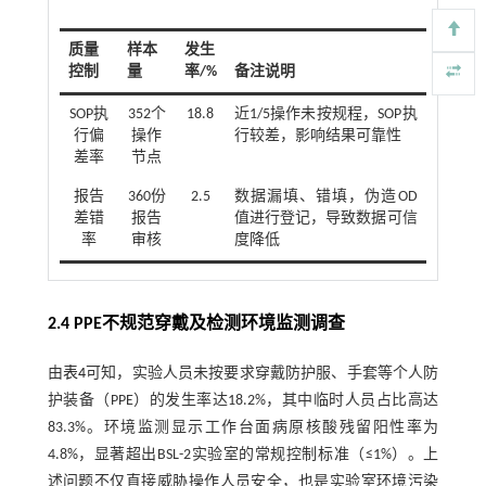
质量
样本
发生
控制
量
率/%
备注说明
SOP执
352个
18.8
近1/5操作未按规程，SOP执
行偏
操作
行较差，影响结果可靠性
差率
节点
报告
360份
2.5
数据漏填、错填，伪造OD
差错
报告
值进行登记，导致数据可信
率
审核
度降低
2.4 PPE不规范穿戴及检测环境监测调查
由
表4
可知，实验人员未按要求穿戴防护服、手套等个人防
护装备（PPE）的发生率达18.2%，其中临时人员占比高达
83.3%。环境监测显示工作台面病原核酸残留阳性率为
4.8%，显著超出BSL-2实验室的常规控制标准（≤1%）。上
述问题不仅直接威胁操作人员安全，也是实验室环境污染