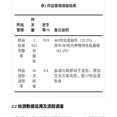
表1 样品管理调查结果
样
样品
本
发生
管理
量
率/%
备注说明
样品
2
76.8
469份信息缺失（23.2%），
信息
021
其中287份为养殖场信息漏填
完整
份
（61.2%）
率
报
告
样品
30
6.6
血清与病原拭子混存，增加
混存
次
交叉污染风险，致17份血清
违规
核
失效
率
查
2.2 检测数据追溯及流程调查