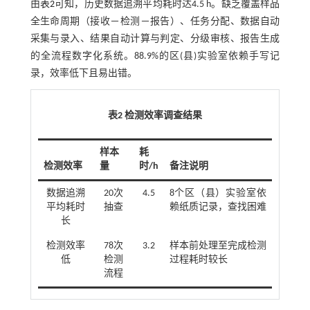
由
表2
可知，历史数据追溯平均耗时达4.5 h。缺乏覆盖样品
全生命周期（接收－检测－报告）、任务分配、数据自动
采集与录入、结果自动计算与判定、分级审核、报告生成
的全流程数字化系统。88.9%的区(县)实验室依赖手写记
录，效率低下且易出错。
表2 检测效率调查结果
样本
耗
检测效率
量
时/h
备注说明
数据追溯
20次
4.5
8个区（县）实验室依
平均耗时
抽查
赖纸质记录，查找困难
长
检测效率
78次
3.2
样本前处理至完成检测
低
检测
过程耗时较长
流程