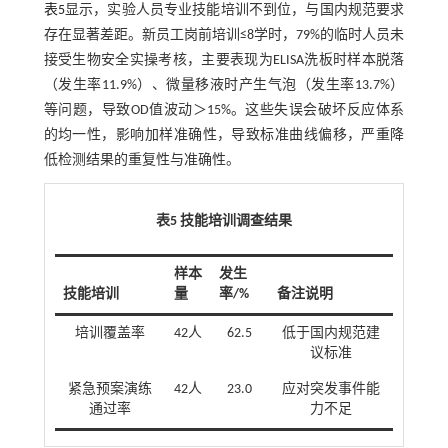
表5
显示，实验人员专业技能培训不到位，与国内规范要求
存在显著差距。新员工岗前培训≤8学时，79%的临时人员未
接受生物安全实操考核，主要表现为ELISA洗板时样本脱落
（发生率11.9%）、微量移液时产生气泡（发生率13.7%）
等问题，导致OD值波动＞15%。这些失误会破坏反应体系
的均一性，影响加样准确性，导致标准曲线偏移，严重降
低检测结果的重复性与准确性。
表5 技能培训调查结果
样本
发生
技能培训
量
率/%
备注说明
培训覆盖率
42人
62.5
低于国内规范建
议标准
紧急预案演练
42人
23.0
应对突发事件能
通过率
力不足