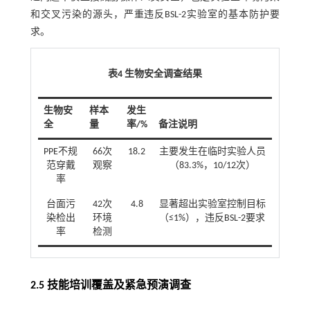
和交叉污染的源头，严重违反BSL-2实验室的基本防护要
求。
表4 生物安全调查结果
生物安
样本
发生
全
量
率/%
备注说明
PPE不规
66次
18.2
主要发生在临时实验人员
范穿戴
观察
（83.3%，10/12次）
率
台面污
42次
4.8
显著超出实验室控制目标
染检出
环境
（≤1%），违反BSL-2要求
率
检测
2.5 技能培训覆盖及紧急预演调查