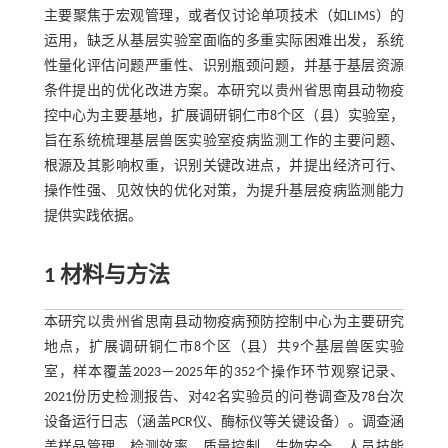
主要聚焦于宏观管理，或者仅讨论单项技术（如LIMS）的
运用，缺乏从基层实验室面临的多重实际困难出发，系统
性量化评估问题严重性、识别瓶颈问题，并基于基层资源
条件提出的优化改进方案。本研究以贵州省思南县动物疫
控中心为主要基地，扩展调研铜仁市8个区（县）实验室，
旨在系统梳理基层兽医实验室疫病监测工作的主要问题、
根源及其影响权重，识别关键改进点，并提出经济可行、
操作性强、见效快的优化对策，为提升基层疫病监测能力
提供实践依据。
1 材料与方法
本研究以贵州省思南县动物疫病预防控制中心为主要研究
地点，扩展调研铜仁市8个区（县）共9个基层兽医实验
室，样本覆盖2023－2025年的352个操作环节观察记录、
2021份历史检测报告、对42名实验员的问卷调查及78台次
设备运行日志（涵盖PCR仪、酶标仪等关键设备）。调查涵
盖样品管理、检测效率、质量控制、生物安全、人员技能