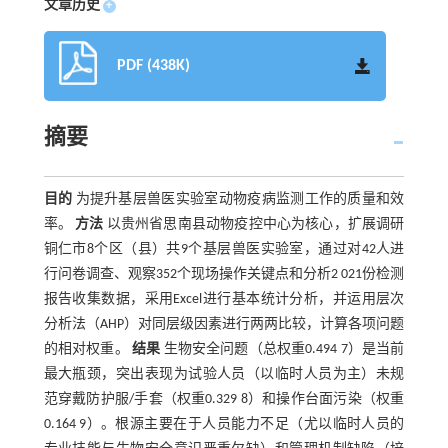
文章历史
+
PDF (438K)
摘要
目的
为提升基层兽医实验室动物疫病监测工作的质量和效
率。
方法
以贵州省思南县动物疫控中心为核心，扩展调研
铜仁市8个区（县）共9个基层兽医实验室，通过对42人进
行问卷调查、观察352个现场操作关键点和分析2 021份检测
报告收集数据，采用Excel进行基本统计分析，并运用层次
分析法（AHP）对同层级因素进行两两比较，计算各项问题
的相对权重。
结果
生物安全问题（总权重0.494 7）是当前
最大瓶颈，突出表现为试验人员（以临时人员为主）未规
范穿戴防护服/手套（权重0.329 8）和操作台面污染（权重
0.164 9）。根源主要在于人员能力不足（尤以临时人员的