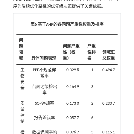
序为后续优化路径的优先级决策提供了关键依据。
表6 基于AHP的各问题严重性权重及排序
问
题
问题严重
严重
领
性（权
性排
领域汇
域
具体问题表现
重）
名
总权重
生
PPE不规范穿
0.329 8
1
0.494 7
物
戴率
安
台面污染检出
0.164 9
3
全
率
质
SOP违规率
0.173 0
2
0.230 7
量
控
报告差错率
0.057 7
6
制
检
数据追溯平均
0.076 7
5
0.115 1