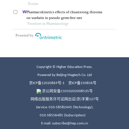
Copyright © Higher Education Press.
Powered by Beijing Magtech Co. Ltd
京ICP备12020869号-1
京ICP备150856号
京公网安备11010202008535号
网络出版服务许可证网出证(京)字第127号
Service: 010-58582445 (Technology);
010-58556485 (Subscription)
E-mail: subscribe@hep.com.cn