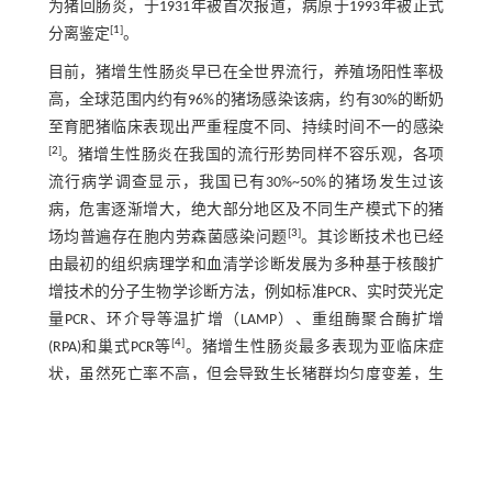
为猪回肠炎，于1931年被首次报道，病原于1993年被正式
[
1
]
分离鉴定
。
目前，猪增生性肠炎早已在全世界流行，养殖场阳性率极
高，全球范围内约有96%的猪场感染该病，约有30%的断奶
至育肥猪临床表现出严重程度不同、持续时间不一的感染
[
2
]
。猪增生性肠炎在我国的流行形势同样不容乐观，各项
流行病学调查显示，我国已有30%~50%的猪场发生过该
病，危害逐渐增大，绝大部分地区及不同生产模式下的猪
[
3
]
场均普遍存在胞内劳森菌感染问题
。其诊断技术也已经
由最初的组织病理学和血清学诊断发展为多种基于核酸扩
增技术的分子生物学诊断方法，例如标准PCR、实时荧光定
量PCR、环介导等温扩增（LAMP）、重组酶聚合酶扩增
[
4
]
(RPA)和巢式PCR等
。猪增生性肠炎最多表现为亚临床症
状，虽然死亡率不高，但会导致生长猪群均匀度变差，生
产性能下降，继发感染其他疾病，并因次品猪的低价销售
而降低出栏利润，严重影响养猪业的经济效益。近年来，
亚临床型猪增生性肠炎的发生率呈不断升高趋势。本文概
括了猪增生性肠炎的发病机制、流行病学特征及诊断方