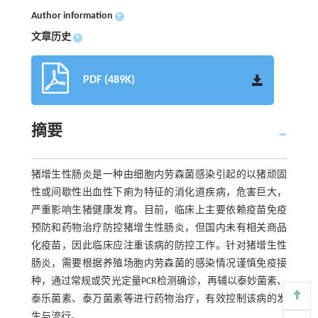
Author information
+
文章历史
+
PDF (489K)
摘要
猪增生性肠炎是一种由细胞内劳森菌感染引起的以猪顽固
性或间歇性出血性下痢为特征的消化道疾病，危害巨大，
严重影响生猪健康发育。目前，临床上主要依赖疫苗免疫
预防和药物治疗防控猪增生性肠炎，但国内未有相关商品
化疫苗，因此临床应注重该病的防控工作。针对猪增生性
肠炎，需要根据养殖场胞内劳森菌的感染情况谨慎免疫接
种，通过常规或荧光定量PCR检测确诊，再辅以泰妙菌素、
泰乐菌素、泰万菌素等进行药物治疗，有效控制该病的发
生与流行。