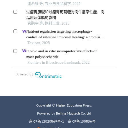
Copyright © Higher Education Press.
Powered by Beijing Magtech Co. Ltd
京ICP备12020869号-1
京ICP备150856号