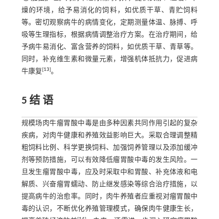
燥的环境，给予易消化的饲料，如优质干草、青贮饲料
等。密切观察病牛的病情变化，定期测量体温、脉搏、呼
吸等生理指标，根据病情调整治疗方案。在治疗期间，给
予病牛易消化、富含营养的饲料，如优质干草、青草等。
同时，补充维生素和微量元素，增强机体抵抗力，促进病
[
13
]
牛康复
。
5 结 语
规模场肉牛瘤胃酸中毒是由多种因素共同作用引起的复杂
疾病，对肉牛健康和养殖效益影响巨大。采取合理调整精
粗饲料比例、科学更换饲料、加强饲养管理以及添加缓冲
剂等预防措施，可以有效降低瘤胃酸中毒的发生风险。一
旦发生瘤胃酸中毒，应及时采取中和胃酸、补充体液和电
解质、兴奋瘤胃蠕动、防止继发感染等综合治疗措施，以
提高病牛的治愈率。同时，肉牛养殖者应重视对瘤胃酸中
毒的认识，不断优化养殖管理模式，确保肉牛健康生长，