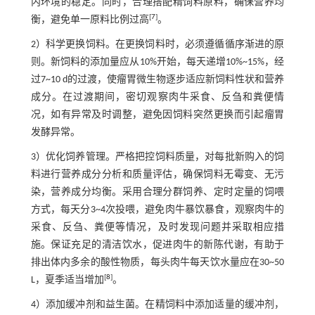
内环境的稳定。同时，合理搭配精饲料原料，确保营养均
[
7
]
衡，避免单一原料比例过高
。
2）科学更换饲料。在更换饲料时，必须遵循循序渐进的原
则。新饲料的添加量应从10%开始，每天递增10%~15%，经
过7~10 d的过渡，使瘤胃微生物逐步适应新饲料性状和营养
成分。在过渡期间，密切观察肉牛采食、反刍和粪便情
况，如有异常及时调整，避免因饲料突然更换而引起瘤胃
发酵异常。
3）优化饲养管理。严格把控饲料质量，对每批新购入的饲
料进行营养成分分析和质量评估，确保饲料无霉变、无污
染，营养成分均衡。采用合理分群饲养、定时定量的饲喂
方式，每天分3~4次投喂，避免肉牛暴饮暴食，观察肉牛的
采食、反刍、粪便等情况，及时发现问题并采取相应措
施。保证充足的清洁饮水，促进肉牛的新陈代谢，有助于
排出体内多余的酸性物质，每头肉牛每天饮水量应在30~50
[
8
]
L，夏季适当增加
。
4）添加缓冲剂和益生菌。在精饲料中添加适量的缓冲剂，