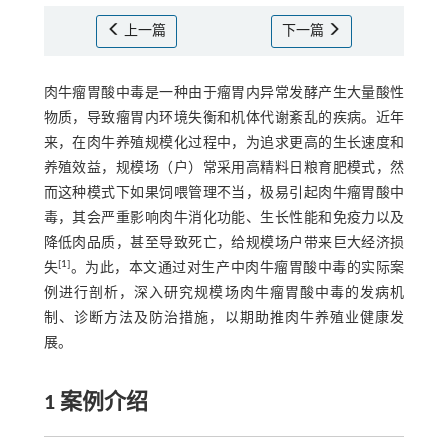
上一篇
下一篇
肉牛瘤胃酸中毒是一种由于瘤胃内异常发酵产生大量酸性
物质，导致瘤胃内环境失衡和机体代谢紊乱的疾病。近年
来，在肉牛养殖规模化过程中，为追求更高的生长速度和
养殖效益，规模场（户）常采用高精料日粮育肥模式，然
而这种模式下如果饲喂管理不当，极易引起肉牛瘤胃酸中
毒，其会严重影响肉牛消化功能、生长性能和免疫力以及
降低肉品质，甚至导致死亡，给规模场户带来巨大经济损
[
1
]
失
。为此，本文通过对生产中肉牛瘤胃酸中毒的实际案
例进行剖析，深入研究规模场肉牛瘤胃酸中毒的发病机
制、诊断方法及防治措施，以期助推肉牛养殖业健康发
展。
1 案例介绍