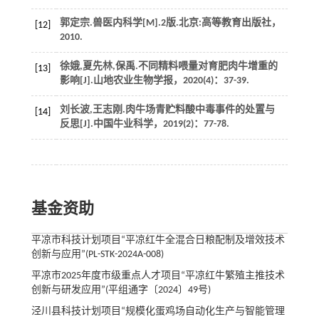
郭定宗.
兽医内科学
[M].2版.北京:高等教育出版社，
[12]
2010
.
徐娥,夏先林,保禹.不同精料喂量对育肥肉牛增重的
[13]
影响[J].
山地农业生物学报
，
2020
(4)：37-39.
刘长波,王志刚.肉牛场青贮料酸中毒事件的处置与
[14]
反思[J].
中国牛业科学
，
2019
(2)：77-78.
基金资助
平凉市科技计划项目“平凉红牛全混合日粮配制及增效技术
创新与应用”(PL-STK-2024A-008)
平凉市2025年度市级重点人才项目“平凉红牛繁殖主推技术
创新与研发应用”(平组通字〔2024〕49号)
泾川县科技计划项目“规模化蛋鸡场自动化生产与智能管理