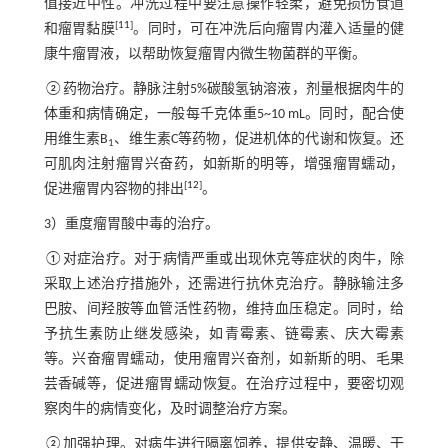
值接近中性。冲洗过程中要注意操作轻柔，避免损伤食道
[
11
]
和瘤胃黏膜
。同时，可在冲洗后向瘤胃内灌入适量的健
康牛瘤胃液，以帮助恢复瘤胃内微生物菌群的平衡。
②药物治疗。静脉注射5%碳酸氢钠溶液，剂量根据肉牛的
体重和病情确定，一般每千克体重5~10 mL。同时，配合使
用维生素B
、维生素C等药物，促进机体的代谢和恢复。还
1
可肌肉注射瘤胃兴奋药，如新斯的明等，增强瘤胃蠕动，
[
12
]
促进瘤胃内容物的排出
。
3）重度瘤胃酸中毒的治疗。
①对症治疗。对于病情严重或出现休克等症状的肉牛，除
采取上述治疗措施外，还需进行抗休克治疗。静脉输注多
巴胺、间羟胺等血管活性药物，维持血压稳定。同时，给
予抗生素防止继发感染，如青霉素、链霉素、庆大霉素
等。兴奋瘤胃蠕动，使用瘤胃兴奋剂，如新斯的明、毛果
芸香碱等，促进瘤胃蠕动恢复。在治疗过程中，要密切观
察肉牛的病情变化，及时调整治疗方案。
②加强护理。对病牛进行隔离饲养，提供安静、温暖、干