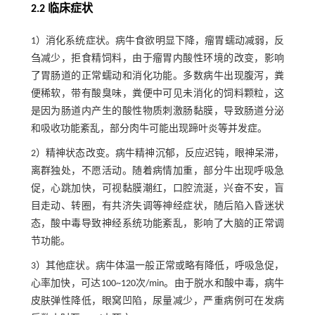
2.2 临床症状
1）消化系统症状。病牛食欲明显下降，瘤胃蠕动减弱，反
刍减少，拒食精饲料，由于瘤胃内酸性环境的改变，影响
了胃肠道的正常蠕动和消化功能。多数病牛出现腹泻，粪
便稀软，带有酸臭味，粪便中可见未消化的饲料颗粒，这
是因为肠道内产生的酸性物质刺激肠黏膜，导致肠道分泌
和吸收功能紊乱，部分肉牛可能出现蹄叶炎等并发症。
2）精神状态改变。病牛精神沉郁，反应迟钝，眼神呆滞，
离群独处，不愿活动。随着病情加重，部分牛出现呼吸急
促，心跳加快，可视黏膜潮红，口腔流涎，兴奋不安，盲
目走动、转圈，有共济失调等神经症状，随后陷入昏迷状
态，酸中毒导致神经系统功能紊乱，影响了大脑的正常调
节功能。
3）其他症状。病牛体温一般正常或略有降低，呼吸急促，
心率加快，可达100~120次/min。由于脱水和酸中毒，病牛
皮肤弹性降低，眼窝凹陷，尿量减少，严重病例可在发病