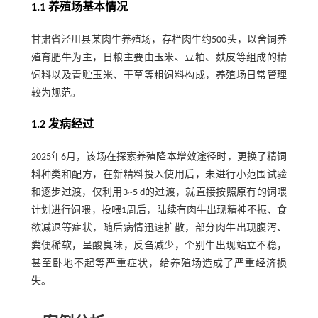
1.1 养殖场基本情况
甘肃省泾川县某肉牛养殖场，存栏肉牛约500头，以舍饲养
殖育肥牛为主，日粮主要由玉米、豆粕、麸皮等组成的精
饲料以及青贮玉米、干草等粗饲料构成，养殖场日常管理
较为规范。
1.2 发病经过
2025年6月，该场在探索养殖降本增效途径时，更换了精饲
料种类和配方，在新精料投入使用后，未进行小范围试验
和逐步过渡，仅利用3~5 d的过渡，就直接按照原有的饲喂
计划进行饲喂，投喂1周后，陆续有肉牛出现精神不振、食
欲减退等症状，随后病情迅速扩散，部分肉牛出现腹泻、
粪便稀软，呈酸臭味，反刍减少，个别牛出现站立不稳，
甚至卧地不起等严重症状，给养殖场造成了严重经济损
失。