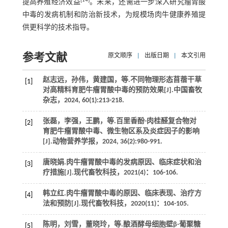
[
14
]
提高养殖经济效益
。未来，还需进一步深入研究瘤胃酸
中毒的发病机制和防治新技术，为规模场肉牛健康养殖提
供更科学的技术指导。
参考文献
原文顺序
|
出版日期
|
本文引用
赵志远，孙伟，黄建国，
等
.不同物理形态苜蓿干草
[1]
对高精料育肥牛瘤胃酸中毒的预防效果[J].
中国畜牧
杂志
，
2024
,
60
(1):213-218.
张磊，李强，王鹏，
等
.百里香酚-肉桂醛复合物对
[2]
育肥牛瘤胃酸中毒、微生物区系及炎症因子的影响
[J].
动物营养学报
，
2024
,
36
(2):980-991.
唐晓娟.肉牛瘤胃酸中毒的发病原因、临床症状和治
[3]
疗措施[J].
现代畜牧科技
，
2021
(4)：106-106.
韩立红.肉牛瘤胃酸中毒的原因、临床表现、治疗方
[4]
法和预防[J].
现代畜牧科技
，
2020
(11)：104-105.
陈明，刘雪，董晓玲，
等
.酿酒酵母细胞壁β-葡聚糖
[5]