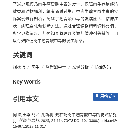
了减少规模场肉牛瘤胃酸中毒的发生，保障肉牛养殖经济
效益和动物福利，笔者通过对生产中肉牛瘤胃酸中毒的实
际案例进行剖析，阐述了瘤胃酸中毒的发病原因、临床症
状、病理变化和诊断方法。通过合理调整精粗饲料比例、
科学更换饲料、加强饲养管理以及添加缓冲剂等措施，可
以有效降低肉牛瘤胃酸中毒的发生频率。
关键词
规模场
/
肉牛
/
瘤胃酸中毒
/
案例分析
/
防治对策
Key words
引用格式 ▾
引用本文
何琎,王华,马超,孔新利. 规模场肉牛瘤胃酸中毒的防治措施
[J].
养殖与饲料
, 2025, 24(11): 70-73 DOI:10.13300/j.cnki.cn42-
1648/s.2025.11.017