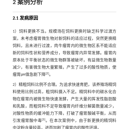
2 案例分析
2.1 发病原因
1）饲料更换不当。规模场在饲料更换时缺乏科学过渡方
案，未考虑瘤胃微生物对新饲料的适应过程，突然更换精
饲料，且未进行过渡，肉牛瘤胃内的微生物区系不能适应
新的饲料性状和营养成分，导致瘤胃内异常发酵。瘤胃内
原本处于平衡状态的微生物群落被破坏，有益微生物数量
减少，有害微生物大量繁殖，产生了过多的酸性物质，使
[
2
]
瘤胃pH值急剧下降
。
2）精粗饲料比例不合理。为追求快速育肥，该养殖场精饲
料使用比例过高，粗饲料摄入不足。精饲料中的碳水化合
物在瘤胃内被微生物快速发酵，产生大量的挥发性脂肪酸
和乳酸，而粗饲料不足导致瘤胃内纤维分解菌数量减少，
对酸性物质的缓冲能力下降，打破了瘤胃酸碱平衡，从而
[
3
]
引发瘤胃酸中毒
。在本次案例中，由于新更换的精饲料
中淀粉含量较高，进而加剧了瘤胃内的酸性环境。