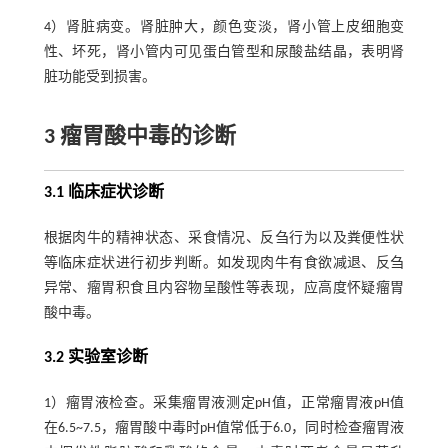
4）肾脏病变。肾脏肿大，颜色变淡，肾小管上皮细胞变
性、坏死，肾小管内可见蛋白管型和尿酸盐结晶，表明肾
脏功能受到损害。
3 瘤胃酸中毒的诊断
3.1 临床症状诊断
根据肉牛的精神状态、采食情况、反刍行为以及粪便性状
等临床症状进行初步判断。如发现肉牛有食欲减退、反刍
异常、瘤胃积食且内容物呈酸性等表现，应高度怀疑瘤胃
酸中毒。
3.2 实验室诊断
1）瘤胃液检查。采集瘤胃液测定pH值，正常瘤胃液pH值
在6.5~7.5，瘤胃酸中毒时pH值常低于6.0，同时检查瘤胃液