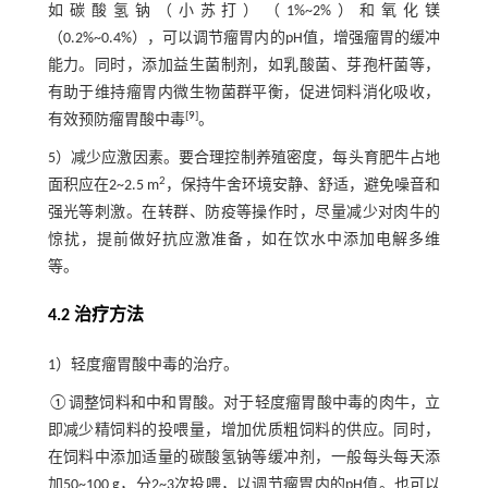
如碳酸氢钠（小苏打）（1%~2%）和氧化镁
（0.2%~0.4%），可以调节瘤胃内的pH值，增强瘤胃的缓冲
能力。同时，添加益生菌制剂，如乳酸菌、芽孢杆菌等，
有助于维持瘤胃内微生物菌群平衡，促进饲料消化吸收，
[
9
]
有效预防瘤胃酸中毒
。
5）减少应激因素。要合理控制养殖密度，每头育肥牛占地
2
面积应在2~2.5 m
，保持牛舍环境安静、舒适，避免噪音和
强光等刺激。在转群、防疫等操作时，尽量减少对肉牛的
惊扰，提前做好抗应激准备，如在饮水中添加电解多维
等。
4.2 治疗方法
1）轻度瘤胃酸中毒的治疗。
①调整饲料和中和胃酸。对于轻度瘤胃酸中毒的肉牛，立
即减少精饲料的投喂量，增加优质粗饲料的供应。同时，
在饲料中添加适量的碳酸氢钠等缓冲剂，一般每头每天添
加50~100 g，分2~3次投喂，以调节瘤胃内的pH值。也可以