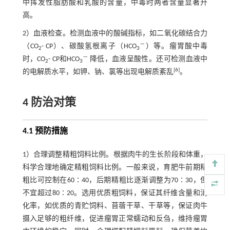
中挥发性脂肪酸和乳酸的含量，中毒时两者含量显著升
高。
2）血液检查。检测血液中的酸碱指标，如二氧化碳结合力
－
（CO
- CP）、碳酸氢根离子（HCO
）等。瘤胃酸中毒
2
3
－
时，CO
- CP和HCO
降低，血液呈酸性。还可检测血液中
2
3
[
6
]
的电解质水平，如钾、钠、氯等出现电解质紊乱
。
4 防治对策
4.1 预防措施
1）合理调整精粗饲料比例。根据肉牛的生长阶段和体重，
科学合理地确定精粗饲料比例。一般来说，育肥牛前期精
粗比可控制在60∶40，后期精粗比逐渐调整为70∶30，但
不宜超过80∶20。选用优质粗饲料，保证其纤维含量和消
化率，如优质的青贮饲料、苜蓿干草、干草等，保证肉牛
摄入足够的粗纤维，促进瘤胃正常蠕动和反刍，维持瘤胃