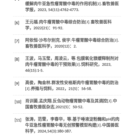
缓解肉牛亚急性瘤胃酸中毒的作用机制[J].
畜牧兽医
学报
，
2023
,
54
(11):4762-4773.
王元福.肉牛瘤胃酸中毒综合防治[J].
畜牧兽医科
[6]
学
，
2022
(21)：91-92.
阿依恒·沙布尔别克, 侯宇.牛瘤胃酸中毒综合防治[J].
[7]
畜牧兽医科学
，
2020
(12)：2.
王波，马玉莹，周凌云，
等
.包膜氧化镁缓释制剂对
[8]
肉牛瘤胃酸中毒的干预效果[J].
饲料研究
，
2023
,
46
(15):1-5.
高俊，陶金林.群发性安格斯肉牛瘤胃酸中毒的防治
[9]
[J].
养殖与饲料
，
2022
，
21
(5)：56-58.
肖训菌,孟庆翔.反刍动物瘤胃酸中毒及其调控[J].
中
[10]
国畜牧兽医杂志
,
2021
(5)：50-52.
张涛，范雪，李春华，
等
.基于唾液淀粉酶和pH的肉
[11]
牛亚急性瘤胃酸中毒无创预警模型构建[J].
中国兽医
科学
，
2024
,
54
(3):380-387.