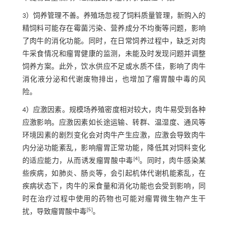
3）饲养管理不善。养殖场忽视了饲料质量管理，新购入的
精饲料可能存在霉菌污染、营养成分不均衡等问题，影响
了肉牛的消化功能。同时，在日常饲养过程中，缺乏对肉
牛采食情况和瘤胃健康的监测，未能及时发现问题并调整
饲养方案。此外，饮水供应不足或水质不佳，影响了肉牛
消化液分泌和代谢废物排出，也增加了瘤胃酸中毒的风
险。
4）应激因素。规模场养殖密度相对较大，肉牛易受到各种
应激影响。应激因素如长途运输、转群、温湿度、通风等
环境因素的剧烈变化会对肉牛产生应激，应激会导致肉牛
内分泌功能紊乱，影响瘤胃正常功能，降低其对饲料变化
[
4
]
的适应能力，从而诱发瘤胃酸中毒
。同时，肉牛感染某
些疾病，如肺炎、肠炎等，会引起机体代谢机能紊乱，在
疾病状态下，肉牛的采食量和消化功能也会受到影响，同
时在治疗过程中使用的药物也可能对瘤胃微生物产生干
[
5
]
扰，导致瘤胃酸中毒
。