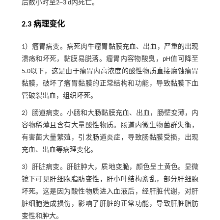
后数小时至2~3 d内死亡。
2.3 病理变化
1）瘤胃病变。病死肉牛瘤胃黏膜充血、出血，严重的出现
溃疡和坏死，黏膜易脱落。瘤胃内容物酸臭，pH值可降至
5.0以下，这是由于瘤胃内高浓度的酸性物质直接腐蚀瘤胃
黏膜，破坏了瘤胃黏膜的正常结构和功能，导致黏膜下血
管破裂出血，组织坏死。
2）肠道病变。小肠和大肠黏膜充血、出血，肠壁变薄，内
容物稀薄且含有大量酸性物质。肠道内微生物菌群失衡，
有害菌大量繁殖，引发肠道炎症，导致肠黏膜受损，出现
充血、出血等病理变化。
3）肝脏病变。肝脏肿大，质地变脆，颜色呈土黄色。显微
镜下可见肝细胞脂肪变性，肝小叶结构紊乱，部分肝细胞
坏死。这是因为酸性物质进入血液后，经肝脏代谢，对肝
脏细胞造成损伤，影响了肝脏的正常功能，导致肝脏脂肪
变性和肿大。