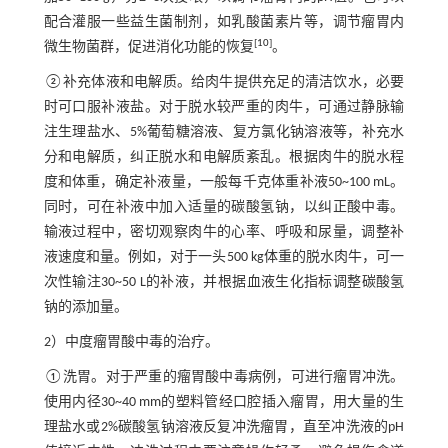
配合灌服一些益生菌制剂，如乳酸菌素片等，调节瘤胃内
[
10
]
微生物菌群，促进消化功能的恢复
。
②补充体液和电解质。给肉牛提供充足的清洁饮水，必要
时可口服补液盐。对于脱水较严重的肉牛，可通过静脉输
注生理盐水、5%葡萄糖溶液、复方氯化钠溶液等，补充水
分和电解质，纠正脱水和电解质紊乱。根据肉牛的脱水程
度和体重，确定补液量，一般每千克体重补液50~100 mL。
同时，可在补液中加入适量的碳酸氢钠，以纠正酸中毒。
输液过程中，密切观察肉牛的心率、呼吸和尿量，调整补
液速度和量。例如，对于一头500 kg体重的脱水肉牛，可一
次性输注30~50 L的补液，并根据血液生化指标调整碳酸氢
钠的添加量。
2）中度瘤胃酸中毒的治疗。
①洗胃。对于严重的瘤胃酸中毒病例，可进行瘤胃冲洗。
使用内径30~40 mm的塑料管经口腔插入瘤胃，用大量的生
理盐水或2%碳酸氢钠溶液反复冲洗瘤胃，直至冲洗液的pH