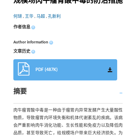
规模场肉牛瘤胃酸中毒的防治措施
何琎
,
王华
,
马超
,
孔新利
作者信息
+
Author information
+
文章历史
+
PDF (487K)
摘要
肉牛瘤胃酸中毒是一种由于瘤胃内异常发酵产生大量酸性
物质，导致瘤胃内环境失衡和机体代谢紊乱的疾病。该病
会严重影响肉牛消化功能、生长性能和免疫力以及降低肉
品质，甚至导致死亡，给规模场户带来巨大经济损失。为