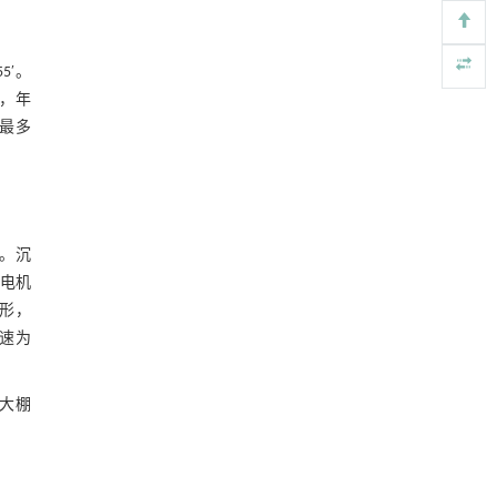
基于机器学习揭示二氢杨梅素抑制TGF-β/ALK5
[4]
信号通路治疗肺纤维化的新机制
5′。
Engineering
. 2026, Vol.58(3): 1-303
d，年
https://doi.org/10.1016/j.eng.2025.10.017
月最多
用于背面供电网络的纯钌n-TSV加工与极致全干
[5]
法SOI晶圆减薄技术
Engineering
. 2026, Vol.58(3): 1-303
https://doi.org/10.1016/j.eng.2025.10.026
尾。沉
、电机
形，
转速为
殖大棚