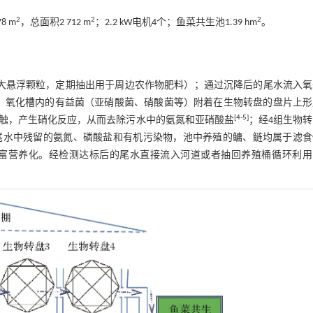
2
2
2
 m
，总面积2 712 m
；2.2 kW电机4个；鱼菜共生池1.39 hm
。
的大悬浮颗粒，定期抽出用于周边农作物肥料）；通过沉降后的尾水流入氧
），氧化槽内的有益菌（亚硝酸菌、硝酸菌等）附着在生物转盘的盘片上
[
4
-
5
]
触，产生硝化反应，从而去除污水中的氨氮和亚硝酸盐
；经4组生物
尾水中残留的氨氮、磷酸盐和有机污染物，池中养殖的鳙、鲢均属于滤食
富营养化。经检测达标后的尾水直接流入河道或者抽回养殖桶循环利用