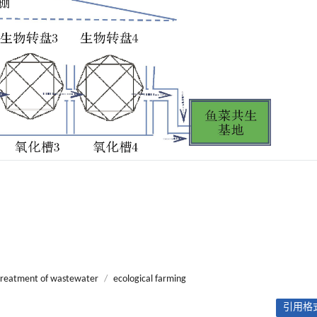
treatment of wastewater
/
ecological farming
引用格式