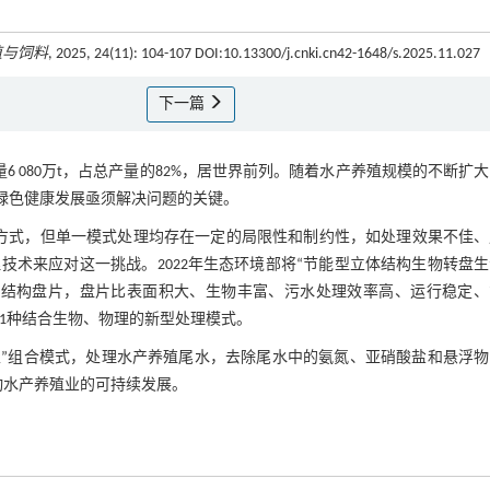
殖与饲料
, 2025, 24(11): 104-107 DOI:10.13300/j.cnki.cn42-1648/s.2025.11.027
下一篇
产量6 080万t，占总产量的82%，居世界前列。随着水产养殖规模的不断扩
绿色健康发展亟须解决问题的关键。
方式，但单一模式处理均存在一定的局限性和制约性，如处理效果不佳、
术来应对这一挑战。2022年生态环境部将“节能型立体结构生物转盘
体结构盘片，盘片比表面积大、生物丰富、污水处理效率高、运行稳定、
是1种结合生物、物理的新型处理模式。
生”组合模式，处理水产养殖尾水，去除尾水中的氨氮、亚硝酸盐和悬浮物
动水产养殖业的可持续发展。