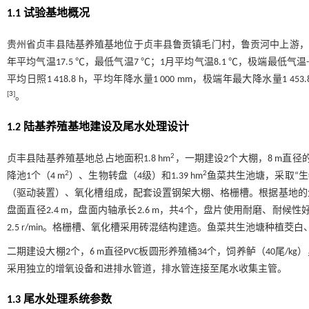
1.1 试验基地概况
贵州省贞丰县陆基养殖基地位于贞丰县鲁贡镇毛门村，鲁贡河中上游，水源为鲁贡河自
年平均气温17.5 ℃，最低气温7 ℃；1月平均气温8.1 ℃，极端最低气温-2
平均日照1 418.8 h，平均年降水量1 000 mm，极端年最大降水量1 4
[
3
]
。
1.2 陆基养殖基地建设及尾水处理设计
2
贞丰县陆基养殖基地总占地面积1.8 hm
，一期建设2个大棚，8 m直径的镀
2
2
降池1个（4 m
）、生物转盘（4级）和1.39 hm
鱼菜共生池塘，采取“
（驱动装置）、氧化槽组成，配套设置钢架大棚、格栅槽。根据基地的
盘面直径2.4 m，盘面内轴承长2.6 m，共4个，盘片使用耐磨、耐候性好
2.5 r/min。格栅槽、氧化槽采用砖混结构建造。鱼菜共生池塘种植
二期建设大棚2个，6 m直径PVC板圆形养殖桶34个，饲养鲈（40尾/kg
采用独立的增氧设备和进排水管道，排水管连接至尾水收集主管。
1.3 尾水处理系统参数