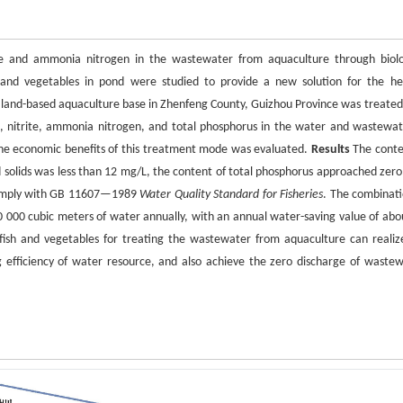
trite and ammonia nitrogen in the wastewater from aquaculture through biolo
sh and vegetables in pond were studied to provide a new solution for the he
and-based aquaculture base in Zhenfeng County, Guizhou Province was treated
ids, nitrite, ammonia nitrogen, and total phosphorus in the water and wastewat
the economic benefits of this treatment mode was evaluated.
Results
The conte
d solids was less than 12 mg/L, the content of total phosphorus approached zero
 comply with GB 11607—1989
Water Quality Standard for Fisheries
. The combinati
220 000 cubic meters of water annually, with an annual water-saving value of abo
 fish and vegetables for treating the wastewater from aquaculture can realiz
 efficiency of water resource, and also achieve the zero discharge of wastew