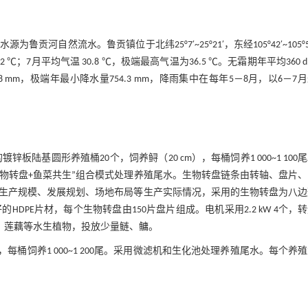
然流水。鲁贡镇位于北纬25°7′~25°21′，东经105°42′~105°5
 ℃；7月平均气温 30.8 ℃，极端最高气温为36.5 ℃。无霜期年平均360 
53.8 mm，极端年最小降水量754.3 mm，降雨集中在每年5－8月，以6－7
锌板陆基圆形养殖桶20个，饲养鲟（20 cm），每桶饲养1 000~1 100
生物转盘+鱼菜共生”组合模式处理养殖尾水。生物转盘链条由转轴、盘片
生产规模、发展规划、场地布局等生产实际情况，采用的生物转盘为八边
的HDPE片材，每个生物转盘由150片盘片组成。电机采用2.2 kW 4个，
茭白、莲藕等水生植物，投放少量鲢、鳙。
），每桶饲养1 000~1 200尾。采用微滤机和生化池处理养殖尾水。每个养