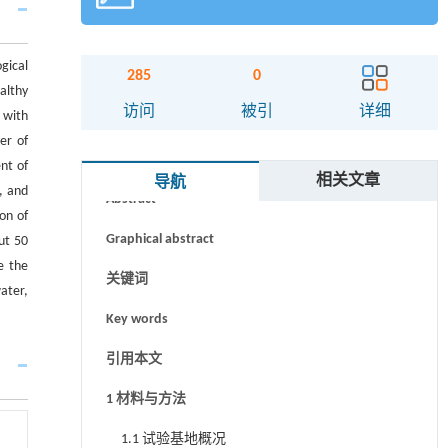
gical
285
0
althy
访问
被引
详细
 with
er of
摘要
nt of
相关文章
导航
, and
Abstract
on of
Graphical abstract
ut 50
e the
关键词
ater,
Key words
引用本文
1 材料与方法
1.1 试验基地概况