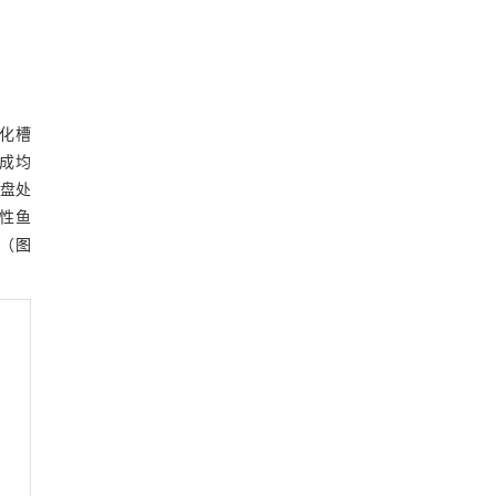
化槽
形成均
转盘处
性鱼
（
图