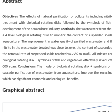
Abstract
Objectives
The effects of natural purification of pollutants including ni
treatment with biological rotating disks followed by the symbiosis of fi
development of the aquaculture industry.
Methods
The wastewater from the l
a 4-level biological rotating disks to monitor the content of suspended sol
aquaculture. The improvement in water quality of purified wastewater and 
nitrite in the wastewater treated was close to zero, the content of suspende
the removal rate of suspended solids reached 94.29% to 100%. All indexes
biological rotating disk + symbiosis of fish and vegetables effectively saved 
000 yuan.
Conclusions
The mode of biological rotating disk + symbiosis of
cascade purification of wastewater from aquaculture, improve the recycling
which has significant economic and ecological benefits.
Graphical abstract