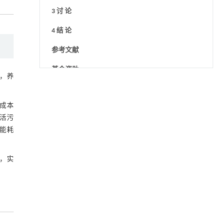
3 讨 论
4 结 论
参考文献
基金资助
大，养
降温路面涂层混合反射行为及其对道路光环境
[1]
安全的影响研究
Engineering
. 2026, Vol.58(3): 1-303
成本
https://doi.org/10.1016/j.eng.2025.06.014
生活污
能耗
用于宽浓度范围高效捕集CO₂及低能耗再生的新
[2]
型酮基IPDA相变吸收剂
Engineering
. 2026, Vol.58(3): 1-303
，实
https://doi.org/10.1016/j.eng.2025.05.008
基于均相催化剂的两段式水热液化实现丙烯腈-
[3]
丁二烯-苯乙烯共聚物的分步脱氮与液化
Engineering
. 2026, Vol.58(3): 1-303
https://doi.org/10.1016/j.eng.2025.12.037