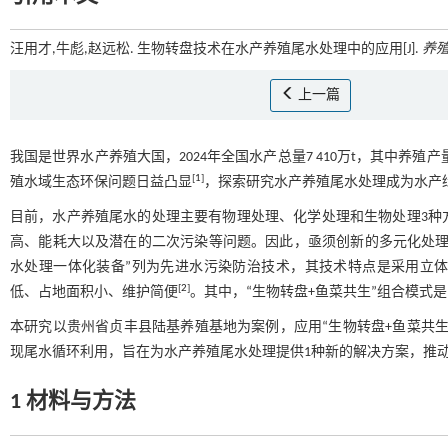
汪用才,牛彪,赵远松. 生物转盘技术在水产养殖尾水处理中的应用[J].
养
上一篇
我国是世界水产养殖大国，2024年全国水产总量7 410万t，其中养殖
[
1
]
殖水域生态环保问题日益凸显
，探索研究水产养殖尾水处理成为水产
目前，水产养殖尾水的处理主要有物理处理、化学处理和生物处理3种
高、能耗大以及潜在的二次污染等问题。因此，亟须创新的多元化处理技
水处理一体化装备”列为先进水污染防治技术，其技术特点是采用立
[
2
]
低、占地面积小、维护简便
。其中，“生物转盘+鱼菜共生”组合模式
本研究以贵州省贞丰县陆基养殖基地为案例，应用“生物转盘+鱼菜共
现尾水循环利用，旨在为水产养殖尾水处理提供1种新的解决方案，推
1 材料与方法