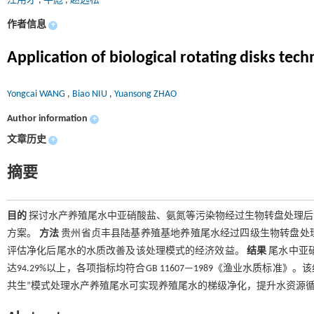
汪用才
,
牛彪
,
赵远松
作者信息
+
Application of biological rotating disks te
Yongcai WANG
,
Biao NIU
,
Yuansong ZHAO
Author information
+
文章历史
+
摘要
目的
探讨水产养殖尾水中亚硝酸盐、氨氮等污染物经过生物转盘处理后
方案。
方法
贵州省贞丰县陆基养殖基地养殖尾水经过四级生物转盘处
评估净化后尾水的水质改善及该处理模式的经济效益。
结果
尾水中亚硝
达94.29%以上，各项指标均符合GB 11607—1989《渔业水质标
共生”模式处理水产养殖尾水可实现养殖尾水的梯级净化，提升水资源