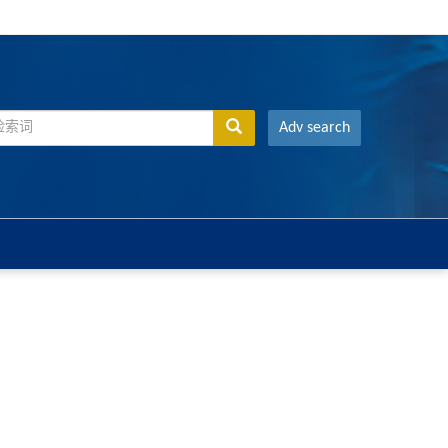
Adv search