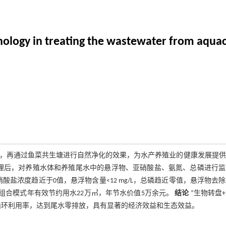
chnology in treating the wastewater from aqua
，再通过鱼菜共生塘进行自然净化的效果，为水产养殖业的健康发展提供
理后，对养殖水体和养殖尾水中的悬浮物、亚硝酸盐、氨氮、总磷进行监
酸盐浓度趋近于0值，悬浮物含量<12 mg/L，总磷趋近零值，悬浮物去
准》。该组合模式年有效节约用水22万㎥，年节水价值5万余元。
结论
“生物转盘
循环利用率，达到尾水零排放，具有显著的经济效益和生态效益。