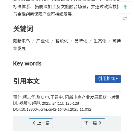
标准体系、拓展深加工及文旅融合场景，并通过政策扶持
与金融创新保障产业可持续发展。
关键词
阳新屯鸟
/
产业化
/
智能化
/
品牌化
/
生态化
/
可持
续发展
Key words
引用格式 ▾
引用本文
贾佳,柯志华,张庆申,王建中. 阳新屯鸟产业发展现状与对策
[J].
养殖与饲料
, 2025, 24(11): 125-128
DOI:10.13300/j.cnki.cn42-1648/s.2025.11.032
上一篇
下一篇