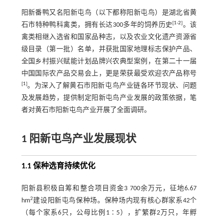
阳新番鸭又名阳新屯鸟（以下都称阳新屯鸟）是湖北省黄
[
1
-
2
]
石市特种鸭科禽类，拥有长达300多年的饲养历史
。该
禽类相继入选省和国家品种志，以及农业文化遗产资源省
级目录（第一批）名单，并获批国家地理标志保护产品、
全国乡村振兴赋能计划品牌兴农典型案例，在第二十一届
中国国际农产品交易会上，更是荣获最受欢迎农产品称号
[
1
]
。为深入了解黄石市阳新屯鸟产业链各环节现状、问题
及发展趋势，提供制定阳新屯鸟产业发展的政策依据，笔
者对黄石市阳新屯鸟产业开展了全面调研。
1 阳新屯鸟产业发展现状
1.1 保种选育持续优化
阳新县积极自筹和整合项目资金3 700余万元，征地6.67
2
hm
建设阳新屯鸟保种场。保种场内现有核心群家系42个
（每个家系6只，公母比例1∶5），扩繁群2万只，年孵