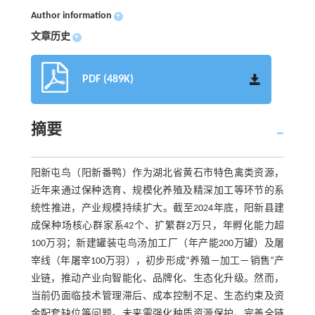
Author information
+
文章历史
+
PDF (489K)
摘要
阳新屯鸟（阳新番鸭）作为湖北省黄石市特色禽类资源，
近年来通过保种选育、规模化养殖及精深加工等环节的系
统性推进，产业规模持续扩大。截至2024年底，阳新县建
成保种场核心群家系42个、扩繁群2万只，年孵化能力超
100万羽；新建罐装屯鸟汤加工厂（年产能200万罐）及屠
宰线（年屠宰100万羽），初步形成“养殖－加工－销售”产
业链，推动产业向智能化、品牌化、生态化升级。然而，
当前仍面临技术管理滞后、成本控制不足、生态约束及资
金配套缺位等问题。未来需强化种质资源保护、完善全链