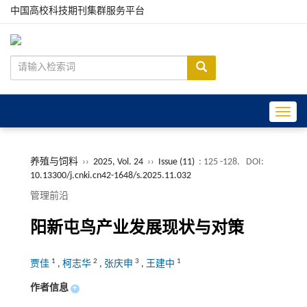
中国高校科技期刊集群服务平台
Toggle
养殖与饲料
››
2025, Vol. 24
››
Issue (11)
: 125 -128.
DOI:
10.13300/j.cnki.cn42-1648/s.2025.11.032
管理前沿
阳新屯鸟产业发展现状与对策
1
2
3
1
贾佳
,
柯志华
,
张庆申
,
王建中
作者信息
+