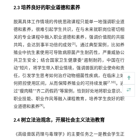
2.3 培养良好的职业道德和素养
脱离具体工作情境的传统思政课程只能单一地强调职业道
德和素养，很难引起学生共识，在与未来就职岗位密切相
关的专业课程中融入职业道德和素养，强调价值观的共振
[
3
]
共鸣，会达到事半功倍的成效
。通过典型案例，比如养
殖业中抗生素使用可导致病原菌产生耐药性，严重威胁公
共卫生安全；结合国家卫生健康委“遏制耐药，中国在行
动”短片，将学生带入职业情境，强调兽医的职业使命和责
任，引发学生思考如何治疗动物细菌性疾病，在临床上如
[
7
,
10
]
何把控使用区间，从而保障养殖业的可持续发展
。通
过“瘦肉精”“齐二药假药”等案例，恰到好处地将职业意识、
职业技能、职业作风等融入课程教育，培养学生良好的职
[
9
]
业道德和素养
。
2.4 树立法治观念，开展社会主义法治教育
《高级兽医药理与毒理学》的主要任务之一是教会学生正