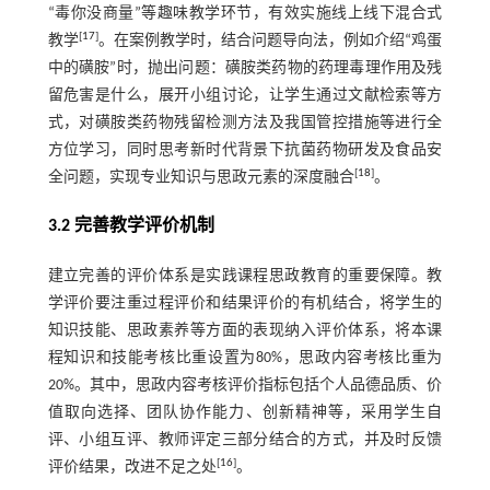
“毒你没商量”等趣味教学环节，有效实施线上线下混合式
[
17
]
教学
。在案例教学时，结合问题导向法，例如介绍“鸡蛋
中的磺胺”时，抛出问题：磺胺类药物的药理毒理作用及残
留危害是什么，展开小组讨论，让学生通过文献检索等方
式，对磺胺类药物残留检测方法及我国管控措施等进行全
方位学习，同时思考新时代背景下抗菌药物研发及食品安
[
18
]
全问题，实现专业知识与思政元素的深度融合
。
3.2 完善教学评价机制
建立完善的评价体系是实践课程思政教育的重要保障。教
学评价要注重过程评价和结果评价的有机结合，将学生的
知识技能、思政素养等方面的表现纳入评价体系，将本课
程知识和技能考核比重设置为80%，思政内容考核比重为
20%。其中，思政内容考核评价指标包括个人品德品质、价
值取向选择、团队协作能力、创新精神等，采用学生自
评、小组互评、教师评定三部分结合的方式，并及时反馈
[
16
]
评价结果，改进不足之处
。