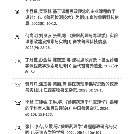
李登昌,吴亚林.基于课程思政理念的专业课程教学
[8]
设计：以《兽药检测技术》为例[J].
畜牧兽医科技信
息
,
2023
(8): 10-12.
何高明,刘良波,张莹,
等
.《兽医药理与毒理学》实验
[9]
课思政建设探索与实践[J].
畜牧兽医科技信息
,
2023
(9): 23-26.
丁月霞,彭金菊,陈志宝,
等
.课程思政背景下兽医药理
[10]
学课程教学探索与思考[J].
当代畜禽养殖业
,
2022
(2):
60-62.
贺丹丹,潘玉善,苑丽,
等
.兽医药理学课程思政的探索
[11]
与实践[J].
江西畜牧兽医杂志
,
2023
(3): 13-15.
李赫,王建锋,王琳,
等
.《兽医药理学与毒理学》课程
[12]
的学科育人和思政建设[J].
中国兽医杂志
,
2024
,
60
(10): 151-153.
张伟,李存,艾霞,
等
.“兽医药理学”课程思政研究与实
[13]
践[J].
天津农学院学报
,
2021
,
28
(2): 106-109.