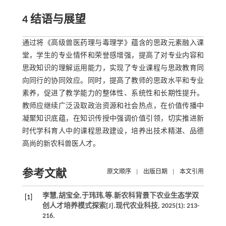
4 结语与展望
通过将《高级兽医药理与毒理学》蕴含的思政元素融入课
堂，学生的专业情怀和荣誉感增强，提高了对专业内容和
思政知识的理解运用能力，实现了专业课程与思政教育同
向同行的协同效应。同时，提高了教师的思政水平和专业
素养，促进了教学能力的整体性、系统性和长期性提升。
教师应继续广泛汲取政治资源和社会热点，在价值传播中
凝聚知识底蕴，在知识传授中强调价值引领，切实推进新
时代学科育人中的课程思政建设，培养出技术精湛、品德
高尚的新农科兽医人才。
参考文献
原文顺序
|
出版日期
|
本文引用
李慧,胡宝全,于玮玮,
等
.新农科背景下农业生态学双
[1]
创人才培养模式探索[J].
现代农业科技
,
2025
(1): 213-
216.