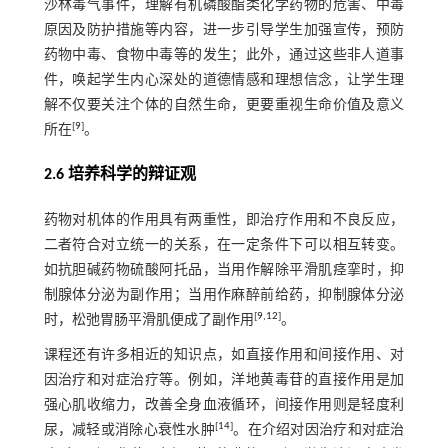
沙林毒气事件，理解有机磷酸酯类化学药物的危害、中毒
原因及防护措施等内容，进一步引导学生加强宣传，预防
药物中毒、食物中毒等的发生；此外，通过这些非人道事
件，唤起学生内心深处的道德情感和理想信念，让学生理
解不仅要关注个体的自然生命，更要重视生命价值及意义
[
9
]
所在
。
2.6 培养科学的辩证观
药物对机体的作用具有两重性，即治疗作用和不良反应，
二者符合对立统一的关系，在一定条件下可以相互转变。
如抗胆碱药物硫酸阿托品，当用作解除平滑肌痉挛时，抑
制腺体分泌为副作用；当用作麻醉前给药，抑制腺体分泌
[
9
,
12
]
时，松弛胃肠平滑肌便成了副作用
。
课程还有许多相近的知识点，如直接作用和间接作用、对
因治疗和对症治疗等。例如，洋地黄毒苷的直接作用是加
强心肌收缩力，改善全身血液循环，间接作用则是轻度利
[
14
]
尿，减轻或消除心衰性水肿
。在介绍对因治疗和对症治