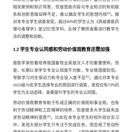
相关案例和知识背景，但是思政内容与专业知识的有机联
[
3
]
系和创新思维延伸不足，难以触及学生的思想内核
。据
对本专业学生调查发现，超过60%的学生认为《高级兽医药
理与毒理学》是记忆性学科，反映了教师亟需进行教学方
法的调整和创新。
1.2 学生专业认同感和劳动价值观教育还需加强
兽医学承担着培养我国畜牧业高层次人才的重要使命。但
是，长期以来学生专业认知度不均衡，专业情感度较低，
[
5
]
导致学习内生驱动力和专业投入度不足
。通过对本专业
2023级70名学生选择专业的原因进行调查，发现仅有73%的
学生为主动选择，亟需提升学生的专业认同感。
劳动价值观教育有助于形成正确的价值观和事业观，也有
利于劳动精神和工匠精神的培养，但是很多大学生缺失追
[
6
]
求劳动精神的意愿
。比如在本专业学生的校外综合实习
中，发现大部分学生只专注于完成任务，而忽视了劳动所