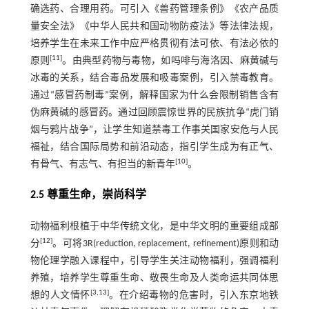
确选药、合理用药。可引入《兽药管理条例》《农产品质
量安全法》《中华人民共和国动物防疫法》等法律法规，
培养学生在未来工作中应严格贯彻有法可依、有法必依的
[
11
]
原则
。由典型药物与毒物，如吗啡与海洛因、麻黄碱与
冰毒的关系，结合毒品发展和吸毒案例，引入禁毒教育。
通过“感冒药制毒”案例，解释国家为什么会限制销售含有
伪麻黄碱的感冒药。通过回顾震惊世界的民族抗争“虎门销
烟与鸦片战争”，让学生知道禁毒工作事关国家安危与人民
福祉，结合国际局势和前沿动态，指引学生成为有正气、
[
10
]
有骨气、有志气、有担当的新青年
。
2.5 尊重生命，崇尚科学
动物福利根植于中华传统文化，是中华文明的重要组成部
[
12
]
分
。可将3R(reduction, replacement, refinement)原则和动
物伦理学融入课程中，引导学生关注动物福利，强调福利
养殖，培养学生尊重生命、敬畏生命及人类命运共同体思
[
3
,
13
]
想的人文情怀
。在介绍毒物的危害时，引入东京地铁