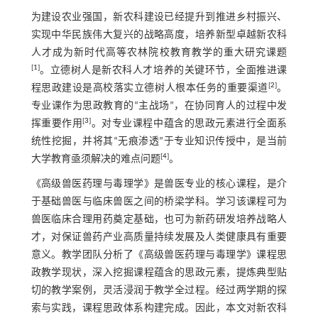
为建设农业强国，新农科建设已经提升到推进乡村振兴、
实现中华民族伟大复兴的战略高度，培养新型卓越新农科
人才成为新时代高等农林院校教育教学的重大研究课题
[
1
]
。立德树人是新农科人才培养的关键环节，全面推进课
[
2
]
程思政建设是高校落实立德树人根本任务的重要渠道
。
专业课作为思政教育的“主战场”，在协同育人的过程中发
[
3
]
挥重要作用
。对专业课程中蕴含的思政元素进行全面系
统性挖掘，并将其“无痕渗透”于专业知识传授中，是当前
[
4
]
大学教育亟须解决的难点问题
。
《高级兽医药理与毒理学》是兽医专业的核心课程，是介
于基础兽医与临床兽医之间的桥梁学科。学习该课程可为
兽医临床合理用药奠定基础，也可为新药研发培养战略人
才，对保证兽药产业高质量持续发展及人类健康具有重要
意义。教学团队分析了《高级兽医药理与毒理学》课程思
政教学现状，深入挖掘课程蕴含的思政元素，提炼典型贴
切的教学案例，灵活浸润于教学全过程。经过两学期的探
索与实践，课程思政体系构建完成。因此，本文对新农科