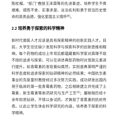
陈杖榴，“抠门”教授王泽霖等的先进事迹，培养学生不畏
艰难、锲而不舍、实事求是、淡泊名利和勇于担当历史使
[
8
]
命的高贵品德，强化爱国主义情怀
。
2.2 培养勇于探索的科学精神
新时代兽医人才应该是具有探索精神的创新实践人才。目
前，大学生往往缺少发现科学与探索科学的创新思维和精
神。每个药物的成功上市背后都蕴藏着科学家对真理不屈
不挠的追求与探索，可以在讲述典型药物时对思政元素进
行提升。如青霉素的发现看似偶然，实则是弗莱明严谨的
科学态度和追求探索的钻研精神的必然结果；中国抗生素
事业的先驱童村教授经过多次努力实践，成功研发出国内
用于临床的第一批青霉素药物，之后相继建立并完成了土
[
9
]
霉素、新生霉素等新药研究与生产工艺
；屠呦呦历经十
余年刻苦钻研，不惜以身试药，才铸就了青蒿素的抗疟传
奇。以此让学生体会科学研究的内涵，培养勇于探索的科
学精神。