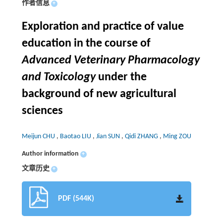
作者信息
+
Exploration and practice of value
education in the course of
Advanced Veterinary Pharmacology
and Toxicology
under the
background of new agricultural
sciences
Meijun CHU
,
Baotao LIU
,
Jian SUN
,
Qidi ZHANG
,
Ming ZOU
Author information
+
文章历史
+
PDF (544K)