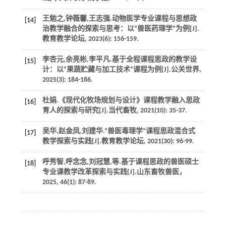
王勉之,钟薇馨,王志强.动物医学专业课程与思想政
[14]
治教学融合的探索与思考：以“兽医药理学”为例[J].
教育教学论坛
,
2023
(6): 156-159.
李杏元,余亮彬,李平凡.基于全程课程思政的教学设
[15]
计：以“果蔬贮藏与加工技术”课程为例[J].
公关世界
,
2025
(3): 184-186.
杜娟.《现代化牧场规划与设计》课程教学融入思政
[16]
育人的探索与研究[J].
当代畜牧
,
2021
(10): 35-37.
吴华,赵金凤,刘建华.“兽医毒理学”课程思政混合式
[17]
教学探索与实践[J].
教育教学论坛
,
2021
(30): 96-99.
呼秀智,呼念念,刘冠慧,
等
.基于课程思政的兽医硕士
[18]
专业课教学改革探索与实践[J].
山东畜牧兽医
，
2025
,
46
(1): 87-89.