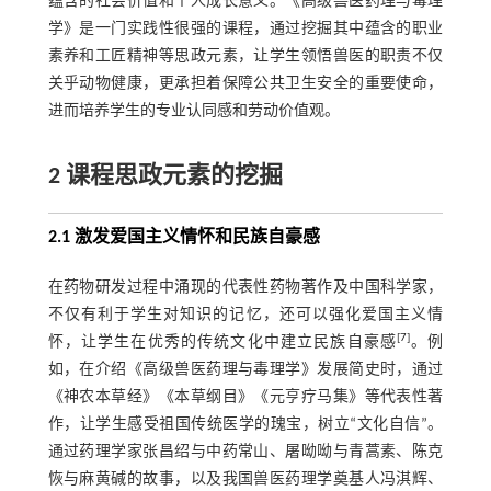
蕴含的社会价值和个人成长意义。《高级兽医药理与毒理
学》是一门实践性很强的课程，通过挖掘其中蕴含的职业
素养和工匠精神等思政元素，让学生领悟兽医的职责不仅
关乎动物健康，更承担着保障公共卫生安全的重要使命，
进而培养学生的专业认同感和劳动价值观。
2 课程思政元素的挖掘
2.1 激发爱国主义情怀和民族自豪感
在药物研发过程中涌现的代表性药物著作及中国科学家，
不仅有利于学生对知识的记忆，还可以强化爱国主义情
[
7
]
怀，让学生在优秀的传统文化中建立民族自豪感
。例
如，在介绍《高级兽医药理与毒理学》发展简史时，通过
《神农本草经》《本草纲目》《元亨疗马集》等代表性著
作，让学生感受祖国传统医学的瑰宝，树立“文化自信”。
通过药理学家张昌绍与中药常山、屠呦呦与青蒿素、陈克
恢与麻黄碱的故事，以及我国兽医药理学奠基人冯淇辉、