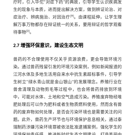
疗时，引入华佗“对症下药”的典故，引导学生认识疾病发
生的现象与本质，进而提出解决方案，做到辨证论治、对
[
9
]
症治疗、辨病施治、对因治疗
。由课程延伸，让学生理
解万事万物都存在辩证统一的关系，要用辩证的哲学观看
[
3
]
待事物
。
2.7 增强环保意识，建设生态文明
兽药的不合理使用不仅关乎资源浪费，更会导致环境污
染。通过兽药残留引发的环境污染案例，例如新闻报道的
江河水体及多地生活用自来水中抗生素超标事件，引导学
生树立“绿水青山就是金山银山”的发展理念。养殖行业在
兽舍清理及动物剪毛等过程中，也会将兽药排放到环境
中，可能对水体、土地和空气造成污染。养殖废弃物经堆
肥处理后可以作为肥料或者生物质燃料使用，然而含有兽
药的废弃物如何处理，是否会污染环境也是需要关注的问
题。此外，兽药生产环节也与环境保护息息相关，通过泰
瑞制药涉嫌污染环境罪被依法批准逮捕案例，强化学生的
环境保护责任感，推进新时代生态文明建设，打造美丽中