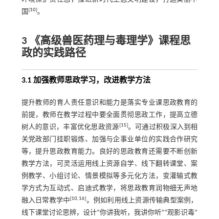
[
10
]
国
。
3 《高级兽医药理与毒理学》课程思
政的实践路径
3.1 加强教师思政学习，改进教学方法
提升教师的育人责任意识和能力是落实专业课思政教育的
前提，教师在教学过程中要全面贯彻思政工作，提高立德
[
15
]
树人的意识，丰富优化思政资源
。可通过积极深入到相
关党政部门挂职锻炼、加强与企事业单位的实践合作研究
等，提升思政教育能力。良好的思政教育还需要不断创新
教学方法，可灵活运用线上资源自学、线下翻转课堂、案
例教学、小组讨论、情景模拟等多元化方法，变灌输式教
学方式为互动式、启迪式教学，将思政教育润物细无声地
[
10
,
16
]
融入日常教学中
。例如利用线上资源传输典型案例，
线下课堂讨论思辨，设计“你讲我听，我讲你听”“观影识毒”