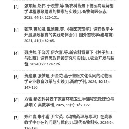
张东超,赵伟,于晓雪,
等
.新农科背景下兽医病理解剖
[2]
学课程思政建设的探索与实践[J].
畜牧兽医杂志
,
2025
,
44
(1): 126-131.
张萍,蒋加进,戴鼎震,
等
.《兽医药理学》课程教学中
[3]
开展思政教育的实践与体会[J].
国外畜牧学(猪与禽)
,
2021
,
41
(1): 62-65.
聂虎帅,于晓芳,伊六喜,
等
.新农科背景下《种子加工
[4]
与贮藏》课程思政建设研究与实践[J].
农业开发与装
备
,
2024
(12): 124-126.
贺建忠,张梦迪,尹金花.基于兽医文化认同的动物医
[5]
学专业教育改革与实践[J].
高教学刊
,
2024
,
10
(15):
147-150.
方雷.新农科背景下家畜环境卫生学课程思政建设与
[6]
思考[J].
高教学刊
,
2025
,
11
(2): 189-192.
郑红青,朱小甫,尹宝英.《动物药理与毒理》在高职
[7]
教学中存在的问题与优化[J].
现代畜牧科技
,
2024
(6):
176-178.