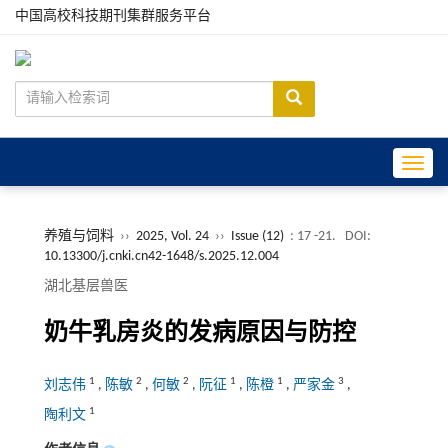
中国高校科技期刊集群服务平台
Toggle
养殖与饲料
››
2025, Vol. 24
››
Issue (12)
: 17 -21.
DOI:
10.13300/j.cnki.cn42-1648/s.2025.12.004
湖北基层兽医
奶牛乳房炎的发病原因与防控
1
2
2
1
1
3
刘志伟
,
陈敏
,
何敏
,
阮征
,
陈橙
,
严家金
,
1
陶利文