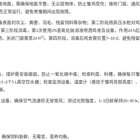
查地面，需确保地面平整，无尖锐物体，防止雏鸡受伤；维修门窗、通风
否正常运行，避免育雏期间出现故障。​
备表面的灰尘、粪便、羽毛、残留饲料等杂物；第二阶段用高压水枪对鸡
三阶段消毒，第1次使用2%氢氧化钠溶液喷洒鸡舍及设备，作用24 h
[
1
]
，关闭门窗熏蒸24 h
。第四阶段，消毒后鸡舍需空置7~10 d，避免残
备，煤炉需安装烟囱，防止一氧化碳中毒；检查料盘、料槽，确保每只雏
配备1~2个5 L真空饮水器；检查监测设备，温度计（悬挂于雏鸡背部高度）
等。
设备，确保空气流通但无穿堂风；测试光照强度，1~3日龄保持20~30 lx
/kg），确保饲料新鲜、无霉变、营养均衡。