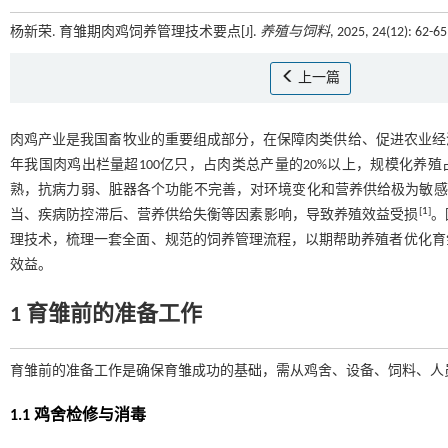
杨新荣. 育雏期肉鸡饲养管理技术要点​[J].
养殖与饲料
, 2025, 24(12): 62-6
上一篇
肉鸡产业是我国畜牧业的重要组成部分，在保障肉类供给、促进农业经
年我国肉鸡出栏量超100亿只，占肉类总产量的20%以上，规模化养殖
熟，抗病力弱、脏器各个功能不完善，对环境变化和营养供给极为敏感
[
1
]
当、疾病防控滞后、营养供给失衡等因素影响，导致养殖效益受损
。
理技术，梳理一套全面、规范的饲养管理流程，以期帮助养殖者优化育
效益。
1 育雏前的准备工作
育雏前的准备工作是确保育雏成功的基础，需从鸡舍、设备、饲料、人
1.1 鸡舍检修与消毒