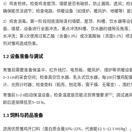
1）鸡舍检修。检查鸡舍屋顶、墙壁是否有破损，防止漏雨、透风；检
确保能灵活调节；检查电路、供暖设备（如煤炉、暖风炉、地暖等）是
2）鸡舍消毒。第一阶段彻底清除清扫墙壁、屋顶、料槽、饮水器等设
面、墙壁、设备进行全面冲洗，重点冲洗料槽、饮水器的缝隙及角落；第
水冲洗；第2次使用过氧乙酸（含量0.3%）或次氯酸钠（浓度0.2%）喷洒
剂对雏鸡造成伤害。
1.2 设备准备与调试
育雏前需要准备保温伞、红外线灯、电热板、暖风炉、煤炉等供暖设
2~3 cm的采食空间；检查真空饮水器、乳头式饮水器，每100只雏鸡
计、光照计时器；检查垫料（稻壳、刨花等，需干燥、无霉变）、围栏
[
2
]
育雏前1~2 d启动保温设备，检查温度是否能达到育雏要求
；调试通风
龄后逐渐降低至5~10 lx。
1.3 饲料与药品准备
选用优质雏鸡开口料（蛋白质含量20%~22%，代谢能12.1~12.5 MJ