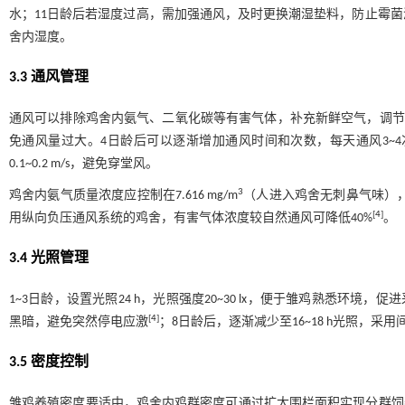
水；11日龄后若湿度过高，需加强通风，及时更换潮湿垫料，防止霉
舍内湿度。
3.3 通风管理
通风可以排除鸡舍内氨气、二氧化碳等有害气体，补充新鲜空气，调节温湿度
免通风量过大。4日龄后可以逐渐增加通风时间和次数，每天通风3~4次
0.1~0.2 m/s，避免穿堂风。
3
鸡舍内氨气质量浓度应控制在7.616 mg/m
（人进入鸡舍无刺鼻气味），二
[
4
]
用纵向负压通风系统的鸡舍，有害气体浓度较自然通风可降低40%
。
3.4 光照管理
1~3日龄，设置光照24 h，光照强度20~30 lx，便于雏鸡熟悉环境，促进
[
4
]
黑暗，避免突然停电应激
；8日龄后，逐渐减少至16~18 h光照，采用
3.5 密度控制
雏鸡养殖密度要适中，鸡舍内鸡群密度可通过扩大围栏面积实现分群饲