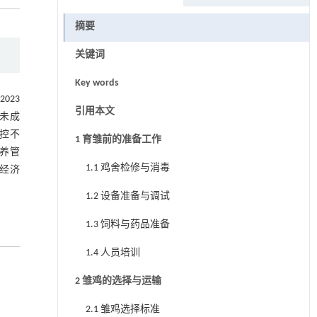
摘要
关键词
Key words
023
引用本文
尚未成
控不
1 育雏前的准备工作
养管
1.1 鸡舍检修与消毒
经济
1.2 设备准备与调试
1.3 饲料与药品准备
1.4 人员培训
2 雏鸡的选择与运输
2.1 雏鸡选择标准