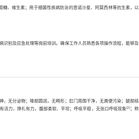
葡萄糖、维生素；用于细菌性疾病防治的恩诺沙星、阿莫西林等抗生素，以
病识别及应急处理等岗前培训。确保工作人员熟悉各项操作流程，能够及
神，无分泌物；喙部圆润，无畸形；肛门周围干净，无粪便污染；腿部结
[
2
]
有活力，挣扎有力，腹部柔软、平坦；呼吸平稳，无张口呼吸现象
；称