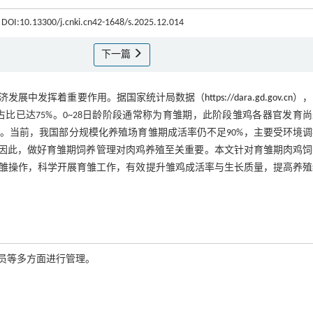
5 DOI:10.13300/j.cnki.cn42-1648/s.2025.12.014
下一篇
济发展中发挥着重要作用。据国家统计局数据（
https://dara.gd.gov.cn
），2
占比已达75%。0~28日龄阶段通常称为育雏期，此阶段雏鸡各器官发育
。当前，我国部分规模化养殖场育雏期成活率仍不足90%，主要受环境调
因此，做好育雏期饲养管理对肉鸡养殖至关重要。本文针对育雏期肉鸡饲
雏操作，科学开展育雏工作，有效提升雏鸡成活率与生长质量，提高养殖
员等多方面进行管理。