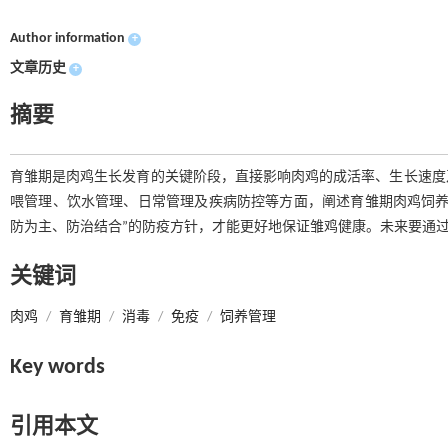
Author information
+
文章历史
+
摘要
育雏期是肉鸡生长发育的关键阶段，直接影响肉鸡的成活率、生长速度
喂管理、饮水管理、日常管理及疾病防控等方面，阐述育雏期肉鸡饲养
防为主、防治结合”的防疫方针，才能更好地保证雏鸡健康。未来要通
关键词
肉鸡
/
育雏期
/
消毒
/
免疫
/
饲养管理
Key words
引用本文