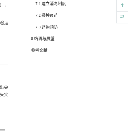
7.1 建立消毒制度
），
7.2 接种疫苗
长途运
7.3 药物预防
8 结语与展望
参考文献
出尖
头实