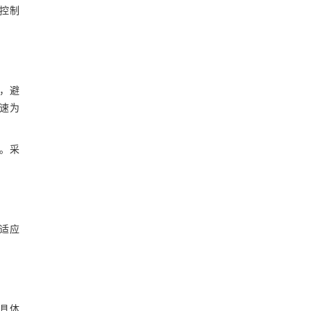
控制
n，避
流速为
内。采
鸡适应
具体