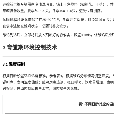
运输前运输车辆需彻底清洗消毒，铺上干净垫料（如刨花、干草），并
每箱装雏数量，夏季80~100只，冬季100~120只，避免过度拥挤。
[
3
]
运输过程环境温度保持在25~30 ℃
，冬季注意保暖，避免冷风直吹；
输需中途检查雏鸡状态，必要时补充饮水。
雏鸡到达后，立即将其放入预热好的育雏舍，静置30 min，让雏鸡适应
3 育雏期环境控制技术
3.1 温度控制
根据日龄设置适宜温度标准，参考
表1
。根据雏鸡分布情况调整温度，
锐叫声，表明温度偏低；雏鸡远离热源，张口呼吸，饮水量增加，表明
时探测，自动控制风机与水帘，调控鸡舍内温度。
表1 不同日龄对应的