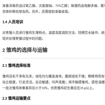
准备消毒药品过氧乙酸、次氯酸钠、75%乙醇；保健药品电解多维、
克珠利等抗球虫药。另外，还需提前准备疫苗。
1.4 人员培训
对育雏人员进行雏鸡生理特点、温度湿度调控方法、饲喂饮水操作、疾
现并处理育雏过程中的问题。
2 雏鸡的选择与运输
2.1 雏鸡选择标准
雏鸡羽毛干净有光泽，绒毛均匀覆盖身体，腹部绒毛干燥；眼睛明亮有
站立稳健，行走灵活，反应敏捷，叫声清脆；用手触摸雏鸡，感觉温暖
一批次雏鸡体重差异应小于10%，优质雏鸡初生重应在35 g以上。
2.2 雏鸡运输要点