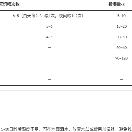
天饲喂次数
投喂量/g
6~8（白天每2~3 h喂1次，夜间喂1~2次）
5~10
5~6
15~20
4~5
30~50
－
60~80
－
90~120
－
－
－
－
~60%。1~10日龄若湿度不足，可在地面洒水、放置水盆或使用加湿器，避免