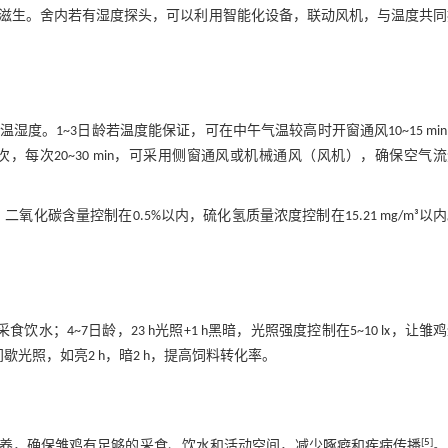
菌滋生。舍内若有湿度探头，可以利用智能化设备，联动风机，与温度共同
。1~3日龄若温度能保证，可在中午气温较高时开窗通风10~15 mi
，每次20~30 min，可采用侧窗通风或机械通风（风机），确保空气
氧化碳含量控制在0.5%以内，硫化氢质量浓度控制在15.21 mg/m³以
采食饮水；4~7日龄，23 h光照+1 h黑暗，光照强度控制在5~10 lx，让雏
间歇光照，如亮2 h，暗2 h，提高饲料转化率。
[
5
]
养，确保雏鸡有足够的采食、饮水和活动空间，减少啄癖和疾病传播
。