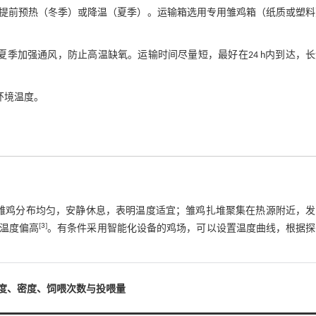
提前预热（冬季）或降温（夏季）。运输箱选用专用雏鸡箱（纸质或塑料
夏季加强通风，防止高温缺氧。运输时间尽量短，最好在24 h内到达，
环境温度。
雏鸡分布均匀，安静休息，表明温度适宜；雏鸡扎堆聚集在热源附近，发
[
3
]
温度偏高
。有条件采用智能化设备的鸡场，可以设置温度曲线，根据探
温度、密度、饲喂次数与投喂量