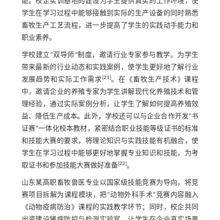
能。校企实训基地的建设为学生提供真实的工作环境，使
学生在学习过程中能够接触到实际的生产设备的同时熟悉
畜牧生产工艺流程，进一步提高了学生的实践动手能力和
职业素养。
学校建立“双导师”制度，邀请行业专家参与教学。为学生
带来最新的行业动态和实践案例，使学生更好地了解行业
[
21
]
发展趋势和实际工作需求
。在《畜牧生产技术》课程
中，邀请企业的养殖专家为学生讲解现代化养殖技术和管
理经验，通过实际案例分析，让学生了解如何提高养殖效
益、降低生产成本。此外，学校还可以与企业合作开发“书
证赛”一体化校本教材，紧密结合职业技能等级证书的标准
和技能大赛的要求，将理论知识与实践技能有机融合，使
学生在学习过程中能够更好地掌握专业知识和技能，为考
[
22
]
取证书和参加技能大赛做好准备
。
山东某高职畜牧兽医专业以国家级技能竞赛为导向，将竞
赛项目拆解为课程模块，把“动物外科手术”竞赛内容融入
《动物疫病防治》课程的实践教学环节；同时，校企共同
出资建设猪病防控与检测实验室，让学生在企业真实场景