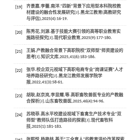
齐景嘉,李蕾,南洋.“四新”背景下应用型本科院校教
[19]
材建设的融合性发展研究[J].
黑龙江教育(高教研究
与评估)
,
2025
(4):16-19.
陈秀花,刘源.基于技能大赛引领的高等职业教育实
[20]
施路径探究[J].
现代职业教育
,
2025
(9):177-180.
王娟.产教融合背景下高职院校“双师型”师资建设的
[21]
思考[J].
知识文库
,
2025
,
41
(6):183-186.
张华.校企双元视域下高职电商专业“岗课证赛”人才
[22]
培养路径研究[J].
黑龙江教师发展学院学
报
,
2022
,
41
(3):58-61.
胡耿,赵京岚,李显耀,
等
.高职畜牧兽医专业的产教融
[23]
合探析[J].
山东畜牧兽医
,
2025
,
46
(4):94-96.
苏晓菲.高水平校建设视域下畜禽生产技术专业“双
[24]
师型”教师队伍打造路径的探索[J].
现代畜牧科
技
,
2025
(1):181-183.
张熙悦,杨艳林.基于“三全育人”的教育评价改革探索