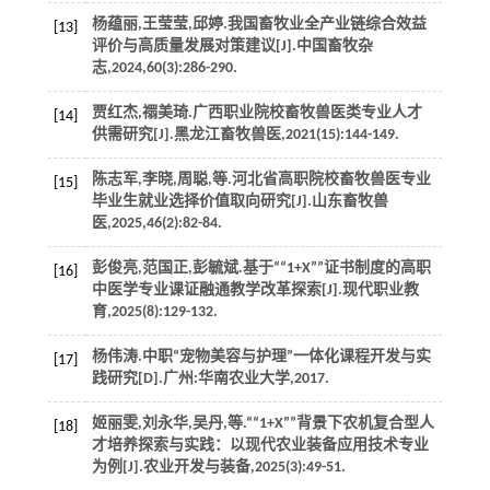
杨蕴丽,王莹莹,邱婷.我国畜牧业全产业链综合效益
[13]
评价与高质量发展对策建议[J].
中国畜牧杂
志
,
2024
,
60
(3):286-290.
贾红杰,禤美琦.广西职业院校畜牧兽医类专业人才
[14]
供需研究[J].
黑龙江畜牧兽医
,
2021
(15):144-149.
陈志军,李晓,周聪,
等
.河北省高职院校畜牧兽医专业
[15]
毕业生就业选择价值取向研究[J].
山东畜牧兽
医
,
2025
,
46
(2):82-84.
彭俊亮,范国正,彭毓斌.基于““1+X””证书制度的高职
[16]
中医学专业课证融通教学改革探索[J].
现代职业教
育
,
2025
(8):129-132.
杨伟涛.中职“宠物美容与护理”一体化课程开发与实
[17]
践研究[D].广州:华南农业大学,
2017
.
姬丽雯,刘永华,吴丹,
等
.““1+X””背景下农机复合型人
[18]
才培养探索与实践：以现代农业装备应用技术专业
为例[J].
农业开发与装备
,
2025
(3):49-51.