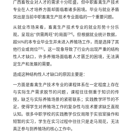
广西畜牧业对人才的需求十分旺盛，但中职畜禽生产技术
专业在人才培养方面却面临着诸多困境。毕业与就业矛盾
突出是当前中职畜禽生产技术专业面临的一个重要问题。
从就业市场来看，畜禽生产技术专业的就业形势十分乐
[
14
]
观，呈现出“供需两旺”的局面
。但根据就业统计数据，
超50%的本专业毕业生并未进入养殖场工作，而是选择了其
[
15
]
他行业或岗位
。这一现象导致了行业内出现严重的结构
性人才缺口，许多养殖场面临着人才匮乏的困境，无法满
足生产和发展的需要。
造成这种结构性人才缺口的原因主要是：
一方面是畜禽生产技术专业的课程体系在一定程度上存在
与实际生产需求脱节的问题，课程往往侧重于知识的传
授，缺乏与实际养殖场景的紧密联系；实践教学环节的不
足，使得学生对养殖场工作的复杂性与技术要求缺乏直观
认知。很多中职学校的实践教学仅仅局限于实验室操作和
短暂的实习，学生在实习过程中往往只是走马观花，无法
真正参与到养殖场的核心工作中。