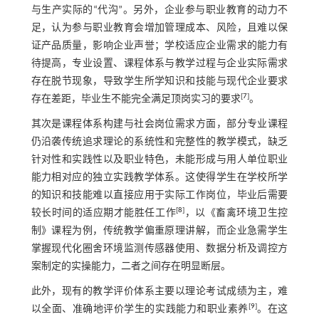
与生产实际的“代沟”。另外，企业参与职业教育的动力不
足，认为参与职业教育会增加管理成本、风险，且难以保
证产品质量，影响企业声誉；学校适应企业需求的能力有
待提高，专业设置、课程体系与教学过程与企业实际需求
存在脱节现象，导致学生所学知识和技能与现代企业要求
[
7
]
存在差距，毕业生不能完全满足顶岗实习的要求
。
其次是课程体系构建与社会岗位需求方面，部分专业课程
仍沿袭传统追求理论的系统性和完整性的教学模式，缺乏
针对性和实践性以及职业特色，未能形成与用人单位职业
能力相对应的独立实践教学体系。这使得学生在学校所学
的知识和技能难以直接应用于实际工作岗位，毕业后需要
[
8
]
较长时间的适应期才能胜任工作
，以《畜禽环境卫生控
制》课程为例，传统教学偏重原理讲解，而企业急需学生
掌握现代化圈舍环境监测传感器使用、数据分析及调控方
案制定的实操能力，二者之间存在明显断层。
此外，现有的教学评价体系主要以理论考试成绩为主，难
[
9
]
以全面、准确地评价学生的实践能力和职业素养
。在这