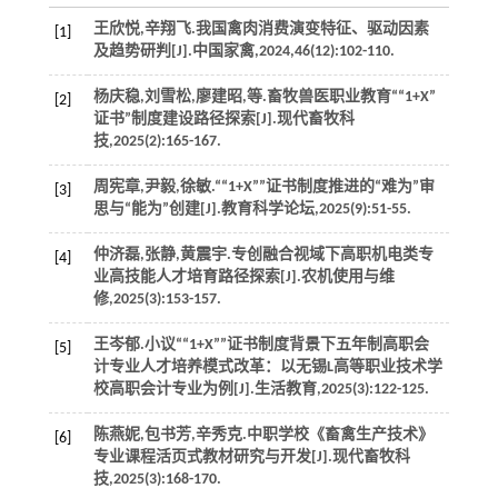
王欣悦,辛翔飞.我国禽肉消费演变特征、驱动因素
[1]
及趋势研判[J].
中国家禽
,
2024
,
46
(12):102-110.
杨庆稳,刘雪松,廖建昭,
等
.畜牧兽医职业教育““1+X”
[2]
证书”制度建设路径探索[J].
现代畜牧科
技
,
2025
(2):165-167.
周宪章,尹毅,徐敏.““1+X””证书制度推进的“难为”审
[3]
思与“能为”创建[J].
教育科学论坛
,
2025
(9):51-55.
仲济磊,张静,黄震宇.专创融合视域下高职机电类专
[4]
业高技能人才培育路径探索[J].
农机使用与维
修
,
2025
(3):153-157.
王岑郁.小议““1+X””证书制度背景下五年制高职会
[5]
计专业人才培养模式改革：以无锡L高等职业技术学
校高职会计专业为例[J].
生活教育
,
2025
(3):122-125.
陈燕妮,包书芳,辛秀克.中职学校《畜禽生产技术》
[6]
专业课程活页式教材研究与开发[J].
现代畜牧科
技
,
2025
(3):168-170.