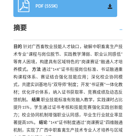
PDF (555K)
摘要
目的
针对广西畜牧业技能人才缺口，破解中职畜禽生产技
术专业“课程与岗位脱节、实践教学薄弱、职业认同感低”
等育人困境，构建具有区域特色的“岗课赛证”融通人才培
养模式。
方法
通过“1+X”证书衔接岗位标准、书证融通重
构课程体系、赛证结合强化技能应用；深化校企协同模
式，共建实训基地与“双导师”制度；开发“书证赛”一体化教
材；优化评价体系，纳入证书获取率、竞赛成绩及动态反
馈机制。
结果
职业技能标准有效融入教学，实践课时占比
提升15%，学生通过证书考核和技能竞赛强化实践创新能
力；校企协同机制增强职业认同感，毕业生行业就业率显
著提高10%。
结论
“1+X”证书制度通过“岗课赛证”四维融通
机制，实现了广西中职畜禽生产技术专业人才培养与区域