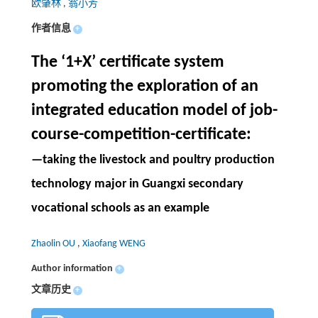
欧肇林
,
翁小芳
作者信息
+
The ‘1+X’ certificate system
promoting the exploration of an
integrated education model of job-
course-competition-certificate:
—taking the livestock and poultry production
technology major in Guangxi secondary
vocational schools as an example
Zhaolin OU
,
Xiaofang WENG
Author information
+
文章历史
+