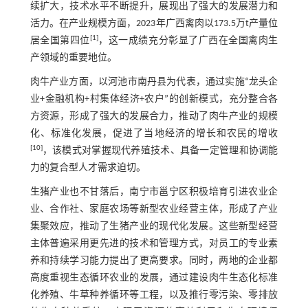
续扩大，技术水平不断提升，展现出了强大的发展潜力和
活力。在产业规模方面，2023年广西禽肉以173.5万t产量位
[
1
]
居全国第四位
，这一成绩充分彰显了广西在全国禽肉生
产领域的重要地位。
肉牛产业方面，以河池市南丹县为代表，通过实施“龙头企
业+金融机构+村集体经济+农户”的创新模式，充分整合各
方资源，形成了强大的发展合力，推动了肉牛产业的规模
化、标准化发展，促进了当地经济的增长和农民的增收
[
10
]
，该模式对掌握现代养殖技术、具备一定管理和协调能
力的复合型人才需求迫切。
生猪产业也不甘落后，南宁市邕宁区积极培育引进农业企
业、合作社、家庭农场等新型农业经营主体，形成了产业
集聚效应，推动了生猪产业的现代化发展。这些新型经营
主体普遍采用更先进的技术和管理方式，对员工的专业素
养和持续学习能力提出了更高要求。同时，两地的企业都
高度重视生态循环农业的发展，通过建设肉牛生态化标准
化养殖、牛草种养循环等工程，以及推行零污染、零排放