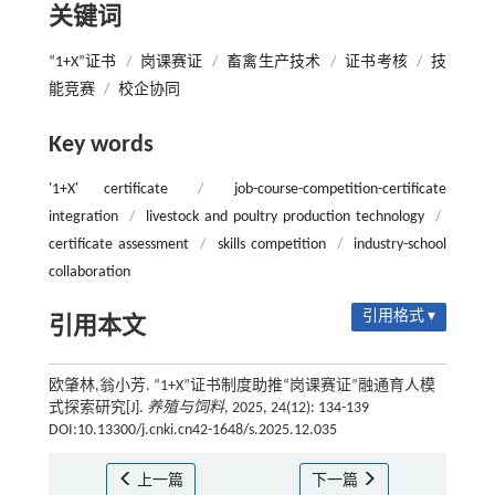
关键词
“1+X”证书
/
岗课赛证
/
畜禽生产技术
/
证书考核
/
技
能竞赛
/
校企协同
Key words
'1+X' certificate
/
job-course-competition-certificate
integration
/
livestock and poultry production technology
/
certificate assessment
/
skills competition
/
industry-school
collaboration
引用格式 ▾
引用本文
欧肇林,翁小芳. “1+X”证书制度助推“岗课赛证”融通育人模
式探索研究[J].
养殖与饲料
, 2025, 24(12): 134-139
DOI:10.13300/j.cnki.cn42-1648/s.2025.12.035
上一篇
下一篇