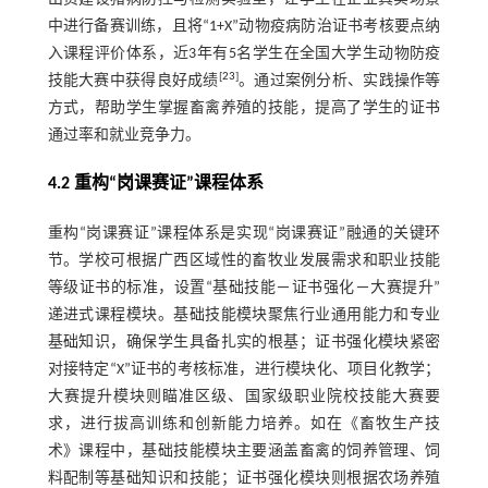
中进行备赛训练，且将“1+X”动物疫病防治证书考核要点纳
入课程评价体系，近3年有5名学生在全国大学生动物防疫
[
23
]
技能大赛中获得良好成绩
。通过案例分析、实践操作等
方式，帮助学生掌握畜禽养殖的技能，提高了学生的证书
通过率和就业竞争力。
4.2 重构“岗课赛证”课程体系
重构“岗课赛证”课程体系是实现“岗课赛证”融通的关键环
节。学校可根据广西区域性的畜牧业发展需求和职业技能
等级证书的标准，设置“基础技能－证书强化－大赛提升”
递进式课程模块。基础技能模块聚焦行业通用能力和专业
基础知识，确保学生具备扎实的根基；证书强化模块紧密
对接特定“X”证书的考核标准，进行模块化、项目化教学；
大赛提升模块则瞄准区级、国家级职业院校技能大赛要
求，进行拔高训练和创新能力培养。如在《畜牧生产技
术》课程中，基础技能模块主要涵盖畜禽的饲养管理、饲
料配制等基础知识和技能；证书强化模块则根据农场养殖