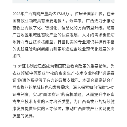
2023年广西禽肉产量高达173.5万t，位居全国第四位，在全
[
1
]
国畜牧业领域具有重要地位
。近年来，广西致力于推动
畜牧业向数字化、智能化、信息化的方向转型升级。随着
广西地区地域性畜牧产业的快速发展，人才的需求也迫切
地转向专业技术技能型，具备扎实的专业知识并拥有丰富
的实践经验和创新能力则更能适应畜牧业现代化发展的需
[
2
]
求
。
“1+X”证书制度已然成为我国职业教育改革的重要措施，为
农业领域中等职业学校的畜禽生产技术专业构建“岗课赛
[
3
]
证”融通体系提供了有力的政策支撑
。本研究紧密结合广
西畜牧业的地域特色和发展需求，深入探索如何借助“1+X”
证书制度，实现“岗课赛证”的有机融通，从而提升中职畜
禽生产技术专业的人才培养质量，为广西畜牧业的持续健
康发展提供坚实的人才保障，推动广西畜牧产业实现更高
质量的发展。