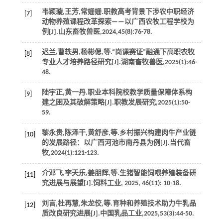
韦颖璇,王芳,常姗姗.职教高考背景下涉农中职经济
[7]
动物养殖课程改革探索——以广西农牧工程学校为
例[J].
山东畜牧兽医
,
2024
,
45
(8):76-78.
迟兰,曹轶男,杨彬偲,
等
.“岗课赛证”融通下高职农牧
[8]
专业人才培养路径研究[J].
湖南畜牧兽医
,
2025
(1):46-
48.
陆宇正,黄一丹.职业本科院校教学质量保障体系构
[9]
建之困及其破解策略[J].
职教发展研究
,
2025
(1):50-
59.
黎永贵,陈泽干,黄舒彦,
等
.乡村振兴构建肉牛产业链
[10]
的发展路径：以广西河池市南丹县为例[J].
当代畜
牧
,
2024
(1):121-123.
介邓飞,李天乐,姜朋辉,
等
.生猪智能饲喂养殖装备研
[11]
究进展与展望[J].
饲料工业
,
2025
,
46
(11): 10-18.
刘言,杜再慧,朱龙佼,
等
.育种和养殖技术助力牛乳品
[12]
质改良研究进展[J].
中国乳品工业
,
2025
,
53
(3):44-50.