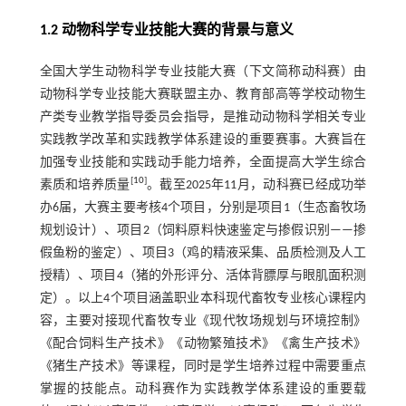
1.2 动物科学专业技能大赛的背景与意义
全国大学生动物科学专业技能大赛（下文简称动科赛）由
动物科学专业技能大赛联盟主办、教育部高等学校动物生
产类专业教学指导委员会指导，是推动动物科学相关专业
实践教学改革和实践教学体系建设的重要赛事。大赛旨在
加强专业技能和实践动手能力培养，全面提高大学生综合
[
10
]
素质和培养质量
。截至2025年11月，动科赛已经成功举
办6届，大赛主要考核4个项目，分别是项目1（生态畜牧场
规划设计）、项目2（饲料原料快速鉴定与掺假识别——掺
假鱼粉的鉴定）、项目3（鸡的精液采集、品质检测及人工
授精）、项目4（猪的外形评分、活体背膘厚与眼肌面积测
定）。以上4个项目涵盖职业本科现代畜牧专业核心课程内
容，主要对接现代畜牧专业《现代牧场规划与环境控制》
《配合饲料生产技术》《动物繁殖技术》《禽生产技术》
《猪生产技术》等课程，同时是学生培养过程中需要重点
掌握的技能点。动科赛作为实践教学体系建设的重要载