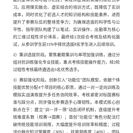
能的整体认知与细节把控，实现从虚拟到实操的递进式学
习。应用理实融合、虚实结合的培训方式，既降低了实训
成本，同时优化了初选人才的知识结构和技能素养，进而
提升了参赛队伍的整体竞争力；为确保选拔的科学性与公
平性，指导团队构建了以笔试、实训操作、出勤率为核心
的三维过程性评价体系，最终经2次综合考核及结构化面
试，从参训学生前15%中择优选拔8名学生进入后续培训。
2）集训选拔阶段。聚焦暑期集训与单项加强训练，通过分
组对抗训练强化专业技能，重点考核技能操作能力，经2轮
过程性考核最终遴选出5名优秀选手。
3）赛前强化阶段。创新引入“功能位”团队模型，依据个体
技能优势分配4个项目的核心职责，通过一对一定向训练及
模拟实战演练提升多任务协同效率，考核紧密对标国赛标
准与踩分点，同步强化参赛选手心理韧性。本模式核心创
新点在于：建立“训－评－筛”动态闭环机制，逐级提升考
核难度系数（校赛→国赛）；首创“功能位”角色分配法打
破传统技能培训局限，大幅度提升培训效率和精度；过程
评价融合知识掌握度（30%）、技能熟练度（40%）、团队