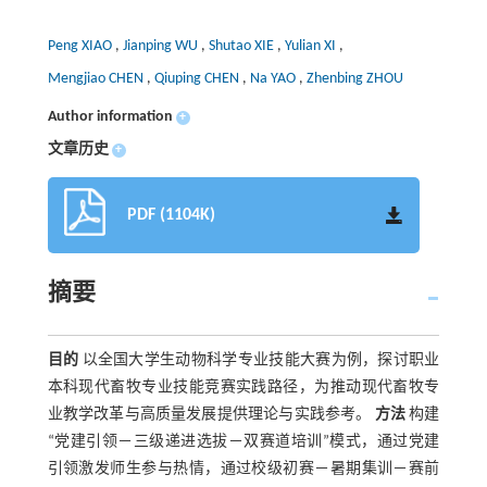
Peng XIAO
,
Jianping WU
,
Shutao XIE
,
Yulian XI
,
Mengjiao CHEN
,
Qiuping CHEN
,
Na YAO
,
Zhenbing ZHOU
Author information
+
文章历史
+
PDF (1104K)
摘要
目的
以全国大学生动物科学专业技能大赛为例，探讨职业
本科现代畜牧专业技能竞赛实践路径，为推动现代畜牧专
业教学改革与高质量发展提供理论与实践参考。
方法
构建
“党建引领－三级递进选拔－双赛道培训”模式，通过党建
引领激发师生参与热情，通过校级初赛－暑期集训－赛前