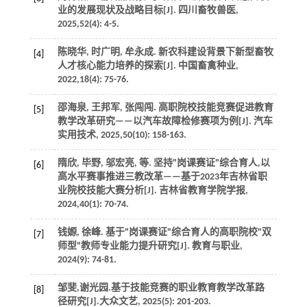
业的发展现状及战略目标[J].
四川畜牧兽医
,
2025
,
52
(4): 4-5.
陈晓华, 时广明, 牟永成. 新农科建设背景下新型畜牧
[4]
人才核心能力培养的探索[J].
中国畜禽种业
,
2022
,
18
(4): 75-76.
邵海泉, 王邦军, 张闯闯. 高职院校技能竞赛促进教育
[5]
教学改革研究——以汽车故障检修赛项为例[J].
汽车
实用技术
,
2025
,
50
(10): 158-163.
隋欣, 毕野, 邬宏亮,
等
. 坚持"岗课赛证"综合育人,以
[6]
高水平赛事推进三教改革——基于2023年吉林省职
业院校技能大赛分析[J].
吉林省教育学院学报
,
2024
,
40
(1): 70-74.
钱嫄, 徐峰. 基于"岗课赛证"综合育人的高职院校"双
[7]
师型"教师专业能力提升研究[J].
教育与职业
,
2024
(9): 74-81.
邹斐,谢光园.基于技能竞赛的职业教育教学改革路
[8]
径研究[J].
大众文艺
,
2025
(5): 201-203.