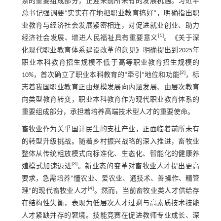
系的重要组成部分，正迎来前所未有的发展机遇。习近平
总书记强调要“实实在在地把职业教育搞好”，明确指出职
业教育与经济社会发展紧密相连，对促进就业创业、助力
[
1
]
经济社会发展、增进人民福祉具有重要意义
。《关于深
化现代职业教育体系建设改革的意见》明确提出到2025年
职业本科教育招生规模不低于高等职业教育招生规模的
[
2
]
10%，首次确立了职业本科教育的“牵引”地位和功能
，标
志着我国职业教育正由规模发展向内涵发展、由层次教育
向类型教育转变，职业本科教育作为现代职业教育体系的
重要组成部分，承担着培养高端技术型人才的重要使命。
畜牧业作为关乎国计民生的支柱产业，正面临着前所未有
的转型升级挑战。随着乡村振兴战略的深入推进，畜牧业
整体从传统粗放模式向标准化、生态化、智能化的健康养
[
3
]
殖模式加速迈进
。新业态的变革对畜牧业人才提出更高
要求，急需培养“懂农业、爱农业、通技术、善操作、精管
[
4
]
理”的现代畜牧业人才
。然而，当前畜牧业类人才供给存
在结构性失衡，表现为低层次人才过剩与高素质技术技能
人才紧缺并存的窘境。技能竞赛在促进教师专业成长、深