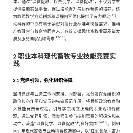
体，通过“以赛促教、以赛促学、以赛促改”，不仅为学生
提供技能实战平台，促进技能提升与协作精神的培养，还
[
11
]
为教师教学方式创新和课程内容优化提供了有力驱动
。
动科赛的举办有利于紧密对接行业标准与岗位需求，推动
产教融合与校企协同育人，有效支撑现代畜牧业高质量发
[
12
-
13
]
展及服务国家战略需求
。
2 职业本科现代畜牧专业技能竞赛实
践
2.1 党建引领，强化组织保障
坚持党建与业务工作同安排、同部署，充分发挥党组织的
政治核心作用和党员的先锋模范作用。将思想政治教育融
入技能竞赛全过程，引导学生树立正确的职业观和价值
观。通过党建引领，激发师生参与技能竞赛的积极性和主
[
14
-
15
]
动性，营造“以赛促学、以赛促教”的良好氛围
。例如
2025年现代畜牧专业动科赛校选赛中，以“红帆领航・畜力