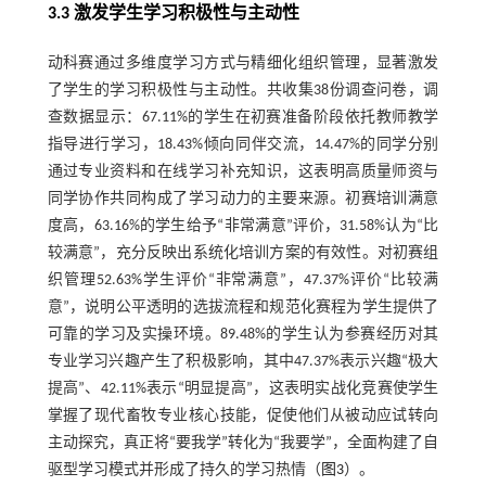
3.3 激发学生学习积极性与主动性
动科赛通过多维度学习方式与精细化组织管理，显著激发
了学生的学习积极性与主动性。共收集38份调查问卷，调
查数据显示：67.11%的学生在初赛准备阶段依托教师教学
指导进行学习，18.43%倾向同伴交流，14.47%的同学分别
通过专业资料和在线学习补充知识，这表明高质量师资与
同学协作共同构成了学习动力的主要来源。初赛培训满意
度高，63.16%的学生给予“非常满意”评价，31.58%认为“比
较满意”，充分反映出系统化培训方案的有效性。对初赛组
织管理52.63%学生评价“非常满意”，47.37%评价“比较满
意”，说明公平透明的选拔流程和规范化赛程为学生提供了
可靠的学习及实操环境。89.48%的学生认为参赛经历对其
专业学习兴趣产生了积极影响，其中47.37%表示兴趣“极大
提高”、42.11%表示“明显提高”，这表明实战化竞赛使学生
掌握了现代畜牧专业核心技能，促使他们从被动应试转向
主动探究，真正将“要我学”转化为“我要学”，全面构建了自
驱型学习模式并形成了持久的学习热情（
图3
）。