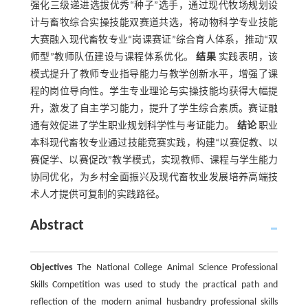
强化三级递进选拔优秀“种子”选手，通过现代牧场规划设
计与畜牧综合实操技能双赛道共选，将动物科学专业技能
大赛融入现代畜牧专业“岗课赛证”综合育人体系，推动“双
师型”教师队伍建设与课程体系优化。
结果
实践表明，该
模式提升了教师专业指导能力与教学创新水平，增强了课
程的岗位导向性。学生专业理论与实操技能均获得大幅提
升，激发了自主学习能力，提升了学生综合素质。赛证融
通有效促进了学生职业规划科学性与考证能力。
结论
职业
本科现代畜牧专业通过技能竞赛实践，构建“以赛促教、以
赛促学、以赛促改”教学模式，实现教师、课程与学生能力
协同优化，为乡村全面振兴及现代畜牧业发展培养高端技
术人才提供可复制的实践路径。
Abstract
Objectives
The National College Animal Science Professional
Skills Competition was used to study the practical path and
reflection of the modern animal husbandry professional skills