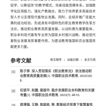
促学、以赛促改”的教学模式，完善技能竞赛体系，加强数
字化应用能力，强化产教融合，致力于培养更多高端技术
型人才以支撑现代畜牧业发展。同时，总结并推广技能大
赛的成功经验，形成具有中国特色的职业教育教学改革方
法论，推动职业教育高质量发展。以动科赛为重要载体，
职业本科现代畜牧专业将为国家乡村振兴战略、推动现代
畜牧业发展发挥重要作用，为建设教育强国和农业强国贡
献更多力量。
参考文献
原文顺序
|
出版日期
|
本文引用
陈子季. 深入贯彻落实《职业教育法》 依法推动职
[1]
业教育高质量发展[J].
中国职业技术教育
,
2022
(16):
8.
任锁平, 和震, 唐振华. 稳步发展职业本科教育的关键
[2]
考量[J].
中国职业技术教育
,
2023
(7): 48-55.
周博锴, 王静, 焦韶栋,
等
. 数智经济背景下智慧畜牧
[3]