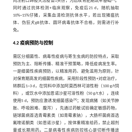
肉注射口蹄疫灭活疫苗1头份，为后续育肥期筑牢基础
。
同时通过抗体检测+临床观察，免疫后21 d，随机抽取
10%~15%仔猪，采集血清检测抗体水平，若出现猪瘟抗
体、伪狂犬gB抗体、圆环病毒抗体不合格，则需进行补
免。
4.2 疫病预防与控制
需区分细菌性、病毒性疫病与寄生虫病的防控特点，采取
预防为主、阻断传播、精准干预策略，降低疫病发生率。
一是细菌性疾病预防，以精准用药、避免滥用为原则，针
对保育期高发的细菌性疾病，采用阶段性预防+对症治疗，
转群后1~3 d，在饲料中添加阿莫西林可溶性粉（100 g/t饲
料），或饮水中添加恩诺沙星可溶性粉（50 g/t水），连续
[
9
]
使用5 d，预防应激诱发细菌感染
；发现病猪（如关节肿
胀、呼吸困难、腹泻），先通过药敏试验确定敏感药物，
链球菌病首选青霉素类（如青霉素钠），大肠杆菌病首选
氟喹诺酮类（如恩诺沙星），按体重精准给药，禁止超剂
量或长期用药。二是病毒性疾病防控核心是切断传播途