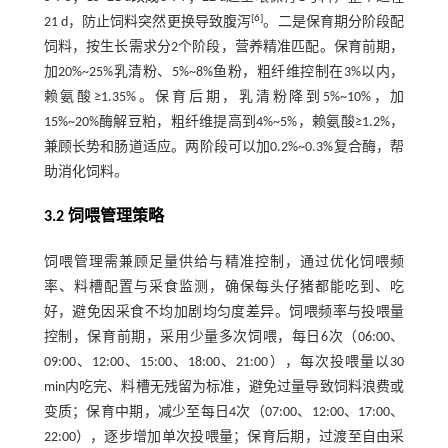
[
6
]
21 d，防止饲料突然更换导致腹泻
。二是保育期分阶段配
饲料，按生长需求分2个阶段，营养精准匹配。保育前期，
加20%~25%乳清粉、5%~8%鱼粉，粗纤维控制在3%以内，
赖氨酸≥1.35%。保育后期，乳清粉降到5%~10%，加
15%~20%酶解豆粕，粗纤维提高到4%~5%，赖氨酸≥1.2%，
兼顾长势和肠道适应。两阶段可以加0.2%~0.3%复合酶，帮
助消化饲料。
3.2 饲喂管理策略
饲喂管理需兼顾足量供给与精准控制，通过优化饲喂频
率、料槽配置与采食监测，确保每头仔猪都能吃到、吃
好，避免因采食不均加剧均匀度差异。饲喂频率与投喂量
控制，保育前期，采用少量多次饲喂，每日6次（06:00、
09:00、12:00、15:00、18:00、21:00），每次投喂量以30
min内吃完、料槽无残留为标准，避免过量导致饲料浪费或
变质；保育中期，减少至每日4次（07:00、12:00、17:00、
22:00），逐步增加单次投喂量；保育后期，过渡至自由采