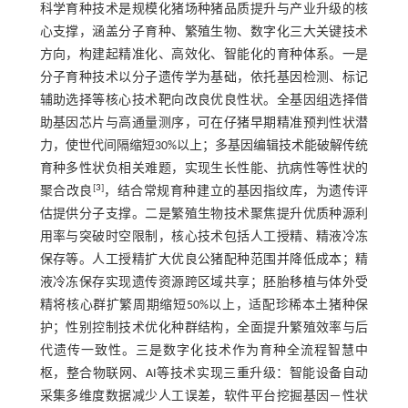
科学育种技术是规模化猪场种猪品质提升与产业升级的核
心支撑，涵盖分子育种、繁殖生物、数字化三大关键技术
方向，构建起精准化、高效化、智能化的育种体系。一是
分子育种技术以分子遗传学为基础，依托基因检测、标记
辅助选择等核心技术靶向改良优良性状。全基因组选择借
助基因芯片与高通量测序，可在仔猪早期精准预判性状潜
力，使世代间隔缩短30%以上；多基因编辑技术能破解传统
育种多性状负相关难题，实现生长性能、抗病性等性状的
[
3
]
聚合改良
，结合常规育种建立的基因指纹库，为遗传评
估提供分子支撑。二是繁殖生物技术聚焦提升优质种源利
用率与突破时空限制，核心技术包括人工授精、精液冷冻
保存等。人工授精扩大优良公猪配种范围并降低成本；精
液冷冻保存实现遗传资源跨区域共享；胚胎移植与体外受
精将核心群扩繁周期缩短50%以上，适配珍稀本土猪种保
护；性别控制技术优化种群结构，全面提升繁殖效率与后
代遗传一致性。三是数字化技术作为育种全流程智慧中
枢，整合物联网、AI等技术实现三重升级：智能设备自动
采集多维度数据减少人工误差，软件平台挖掘基因－性状