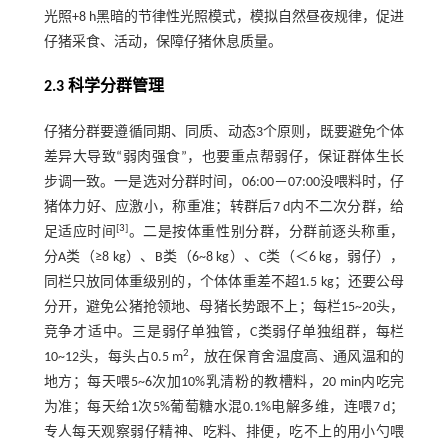
光照+8 h黑暗的节律性光照模式，模拟自然昼夜规律，促进
仔猪采食、活动，保障仔猪休息质量。
2.3 科学分群管理
仔猪分群要遵循同期、同质、动态3个原则，既要避免个体
差异大导致“弱肉强食”，也要重点帮弱仔，保证群体生长
步调一致。一是选对分群时间，06:00－07:00没喂料时，仔
猪体力好、应激小，称重准；转群后7 d内不二次分群，给
[
3
]
足适应时间
。二是按体重性别分群，分群前逐头称重，
分A类（≥8 kg）、B类（6~8 kg）、C类（＜6 kg，弱仔），
同栏只放同体重级别的，个体体重差不超1.5 kg；还要公母
分开，避免公猪抢领地、母猪长势跟不上；每栏15~20头，
竞争才适中。三是弱仔单独管，C类弱仔单独组群，每栏
2
10~12头，每头占0.5 m
，放在保育舍温度高、通风温和的
地方；每天喂5~6次加10%乳清粉的教槽料，20 min内吃完
为准；每天给1次5%葡萄糖水混0.1%电解多维，连喂7 d；
专人每天观察弱仔精神、吃料、排便，吃不上的用小勺喂