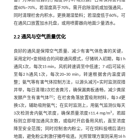
备，为体质较弱的仔猪提供小环境热源。日常保持舍内湿
度60%~70%，若湿度高于70%，需开启除湿机或加强通风，
同时清理栏舍内积水，更换潮湿垫料；若湿度低于60%，可
在通风口放置加水托盘，或用喷雾器向地面少量洒水。
2.2 通风与空气质量优化
良好的通风是保障空气质量、减少有害气体危害的关键，
采用定时+变频结合的间歇通风模式，仔猪转入初期，每1 h
通风1次，每次15 min，风机转速调至中低速；7 d后可延长
至每2 h通风1次，每次20~30 min，转速根据舍内温度调
整；氨气等有害气体控制方法，以源头减污+实时监测双措
并举，每日清理2次栏舍粪污，确保漏粪板通畅，减少粪尿
[
5
]
发酵产生有害气体
；在栏舍角落放置吸附材料，每3 d更
换1次，辅助吸附氨气；在实时监测上，用氨气监测仪每天
3
3次检测舍内氨气浓度，确保质量浓度≤11.4 mg/m
，若超
标则立即增加通风次数，或临时开启备用风机，直至浓度
降至安全范围；同时控制舍内粉尘，可在饲料投喂后清扫
地面，避免粉尘刺激仔猪呼吸道。光照管理方案则采用16 h