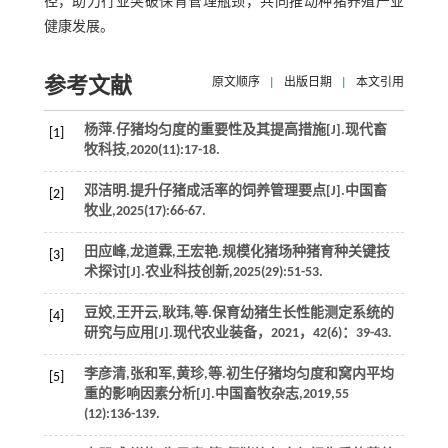
径，助力行业突破保育管理瓶颈，共同推动种猪养殖产业
健康发展。
参考文献
原文顺序
|
出版日期
|
本文引用
杨萍.仔猪均匀度的重要性及其提高措施[J].
现代畜
[1]
牧科技
,
2020
(11):17-18.
邓洁明.提升仔猪成活率的饲养管理要点[J].
中国畜
[2]
牧业
,
2025
(17):66-67.
田应峰,龙道霖,王宏艳.规模化猪场种猪育种关键技
[3]
术探讨[J].
农业科技创新
,
2025
(29):51-53.
豆姣,王开云,耿玮,
等
.保育幼猪生长性能测定系统的
[4]
研究与应用[J].
现代农业装备
，
2021
，
42
(6)：39-43.
李彦清,张和军,黄珍,
等
.初生仔猪均匀度和窝内平均
[5]
重的影响因素分析[J].
中国畜牧杂志
,
2019
,
55
(12):136-139.