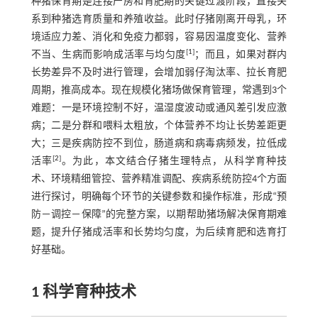
种猪保育期是连接产房和育肥期的关键过渡阶段，直接关
系到种猪选育质量和养殖收益。此时仔猪刚离开母乳，环
境适应力差、消化和免疫力都弱，容易因温度变化、营养
[
1
]
不当、生病而影响成活率与均匀度
；而且，如果对群内
长势差异不及时进行管理，会增加弱仔淘汰率、拉长育肥
周期，推高成本。现在规模化猪场做保育管理，常遇到3个
难题：一是环境控制不好，温湿度波动或通风差引发应激
病；二是分群和喂料太粗放，个体营养不均让长势差距更
大；三是疾病防控不到位，肠道病和病毒病频发，拉低成
[
2
]
活率
。为此，本文结合仔猪生理特点，从科学育种技
术、环境精细管控、营养精准调配、疾病系统防控4个方面
进行探讨，明确每个环节的关键参数和操作标准，形成“预
防－调控－保障”的完整方案，以期帮助猪场解决保育期难
题，提升仔猪成活率和长势均匀度，为后续育肥和选育打
好基础。
1 科学育种技术