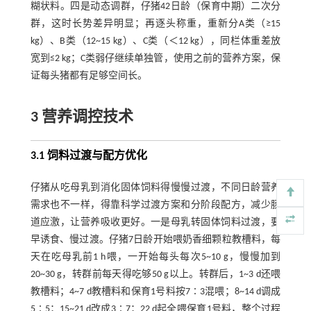
糊状料。四是动态调群，仔猪42日龄（保育中期）二次分
群，这时长势差异明显；再逐头称重，重新分A类（≥15
kg）、B类（12~15 kg）、C类（＜12 kg），同栏体重差放
宽到≤2 kg；C类弱仔继续单独管，使用之前的营养方案，保
证每头猪都有足够空间长。
3 营养调控技术
3.1 饲料过渡与配方优化
仔猪从吃母乳到消化固体饲料得慢慢过渡，不同日龄营养
需求也不一样，得靠科学过渡方案和分阶段配方，减少肠
道应激，让营养吸收更好。一是母乳转固体饲料过渡，要
早诱食、慢过渡。仔猪7日龄开始喂奶香细颗粒教槽料，每
天在吃母乳前1 h喂，一开始每头每次5~10 g，慢慢加到
20~30 g，转群前每天得吃够50 g以上。转群后，1~3 d还喂
教槽料；4~7 d教槽料和保育1号料按7∶3混喂；8~14 d调成
5∶5；15~21 d改成3∶7；22 d起全喂保育1号料，整个过程