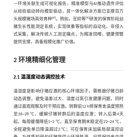
－环境关联生成可视化报告，精准模型与AI推动遗传评估
从经验驱动转向模型驱动，其一体化解决方案已支撑百万
[
4
]
[
4
]
头规模猪场高效育种
。例如，豆姣等
研发的保育阶段幼
猪生长性能测定系统，实现体重等指标的自动化、非侵入
式采集，解决传统人工测定痛点，为精准饲喂、健康预警
提供支撑，具备规模化推广价值。
2 环境精细化管理
2.1 温湿度动态调控技术
温湿度是影响仔猪应激的核心环境因子，需根据仔猪日龄
动态调整，避免温差过大、湿度过高引发健康问题，同时
通过直观观察及时干预应激。转群前12 h将保育舍温度预热
至26~28 ℃，缓解仔猪转群后的温度应激；转入后第4天
起，每周缓慢降低1~2 ℃，直至保育期末稳定在22~24 ℃，
全程避免单日降温超过2 ℃；可在保育床加装局部温控设