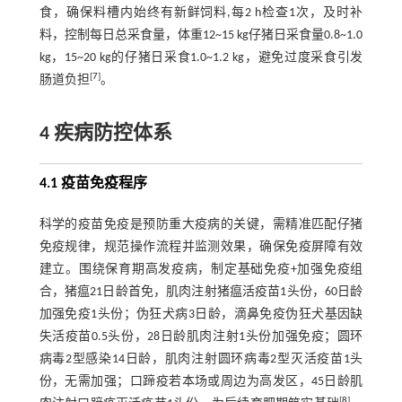
食，确保料槽内始终有新鲜饲料,每2 h检查1次，及时补
料，控制每日总采食量，体重12~15 kg仔猪日采食量0.8~1.0
kg，15~20 kg的仔猪日采食1.0~1.2 kg，避免过度采食引发
[
7
]
肠道负担
。
4 疾病防控体系
4.1 疫苗免疫程序
科学的疫苗免疫是预防重大疫病的关键，需精准匹配仔猪
免疫规律，规范操作流程并监测效果，确保免疫屏障有效
建立。围绕保育期高发疫病，制定基础免疫+加强免疫组
合，猪瘟21日龄首免，肌肉注射猪瘟活疫苗1头份，60日龄
加强免疫1头份；伪狂犬病3日龄，滴鼻免疫伪狂犬基因缺
失活疫苗0.5头份，28日龄肌肉注射1头份加强免疫；圆环
病毒2型感染14日龄，肌肉注射圆环病毒2型灭活疫苗1头
份，无需加强；口蹄疫若本场或周边为高发区，45日龄肌
[
8
]