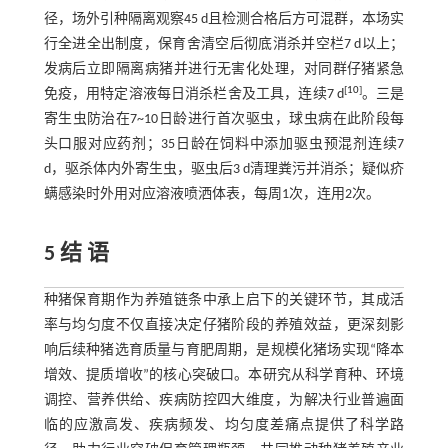
径，场外引种隔离观察45 d且检测合格后方可混群，本场实
行全进全出制度，保育舍清空后彻底消杀并空栏7 d以上；
发病后立即隔离病猪并进行无害化处理，对同群仔猪紧急
[
10
]
免疫，用特定溶液每日消杀栏舍及工具，连续7 d
。三是
寄生虫防治在7~10日龄进行首次驱虫，球虫病在此阶段每
头口服对应药剂；35日龄在饲料中添加驱虫预混剂连续7
d，驱杀体内外寄生虫，驱虫后3 d清理粪污并消杀；疑似疥
螨感染时外用对应溶液喷洒体表，每周1次，连用2次。
5 结 语
种猪保育期作为养殖链条中承上启下的关键环节，其成活
率与均匀度不仅直接决定仔猪阶段的养殖效益，更深刻影
响后续种猪选育质量与育肥周期，是规模化猪场实现“降本
增效、提质增收”的核心突破口。本研究从科学育种、环境
调控、营养供给、疾病防控四大维度，为解决行业普遍面
临的应激高发、疾病频发、均匀度差痛点提供了科学路