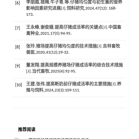
李朋威,禚梅,牛子青,
等
.仔猪均匀度与初生重的营养
[6]
影响因素研究进展[J].
饲料研究
,
2024
,
47
(12): 168-
173.
王永峰,谢俊娥.提高仔猪成活率的关键点[J].
中国畜
[7]
禽种业
,
2021
,
17
(5):94-95.
张玲.猪场提高仔猪均匀度的技术措施[J].
吉林畜牧
[8]
兽医
,
2020
,
41
(12):29-32.
董发翔.提高规模养猪场仔猪成活率的综合技术措施
[9]
[J].
当代畜牧
,
2025
(4):92-95.
王建,张伟.提高断奶前仔猪成活率的主要措施[J].
养
[10]
殖与饲料
,
2024
,
23
(3):109-111.