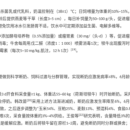
菌乳或代乳料，奶温控制在（38±1）℃；日饲喂量为体重的10%~15%
供燕麦等干草（长度3~5 cm），每日补饲量为50~100 g/头，促进
避免饮用冰水引发肠胃不适，饮水中可定期添加益生菌、电解多维等。
酵母培养物（0.5%添加量）或瘤胃素（30 mg/（头·d））等，促进
毒；牛舍每周用戊二醛（浓度1∶1 000）喷雾消毒1次；犊牛出现腹泻
[
19
]
5~10 mg/kg,肌注，12 h 1次）
。
要做到科学断奶、饲料过渡与分群管理，实现断奶应激发病率≤8%，6月
开食料采食量≥1 kg、体重达55~60 kg（荷斯坦犊牛）时开始断奶。采
[
20
]
完全停奶。韩改苗
采用上述方法渐进减奶，断奶应激发生率降至6%，6
致，之后逐步调整为“玉米54%、豆粕25%、麦麸13%、预混料4%、食盐0.
[
22
]
饲喂3次，采食量按体重的3%~4%供给。王俊等
研究表明，含量降低3%
是缓解应激。断奶后将犊牛留在原栏1~2周，避免断奶同时分群或换舍；