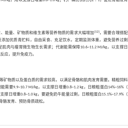
J/kg，用以支撑日增重0.8~1.0 kg；钙、磷比例约为2∶1，促进骨骼发
[
12
]
质、能量、矿物质和维生素等营养物质的需求大幅增加
，需要合理搭配
量添加优质青贮料，自由采食、充足饮水，定期监测体重，避免营养过剩
肌肉与瘤胃微生物生长需求；代谢能需保障10.6~11.2 MJ/kg，以支撑
解应激反应，提升免疫力。
等矿物质以及蛋白质的需求较高，以满足骨骼和肌肉发育需要。精粗饲料
0.7 MJ/kg，以支撑日增重0.8~1.2 kg，日粮粗蛋白14%~16%（7
日增重0.8~1.0 kg，要避免奶牛能量过剩，日粮粗蛋白15.1%~17.9%（7
以促进骨骼发育、预防骨质疏松。