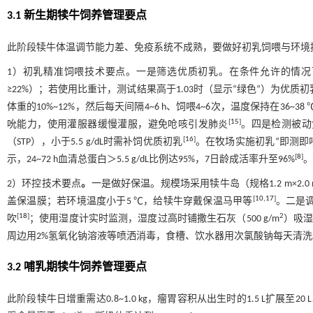
3.1 新生期犊牛饲养管理要点
此阶段犊牛体温调节能力差、免疫系统不成熟，要做好初乳饲喂与环境
1）初乳精准饲喂技术要点。一是筛选优质初乳。在条件允许的情况
≥22%）；若使用比重计，测试结果高于1.03时（显示“绿色”）为优质
体重的10%~12%，然后每天间隔4~6 h、饲喂4~6次，温度保持在36~38 
[
15
]
吮能力，使用灌服器缓慢灌服，避免呛咳引发肺炎
。四是检测被动
[
16
]
（STP），小于5.5 g/dL时需补饲优质初乳
。在牧场实施初乳“即测即喂
[
8
]
示，24~72 h血清总蛋白＞5.5 g/dL比例达95%，7日龄成活率升至96%
。
2）环控技术要点
。
一是做好保温。规模场采用犊牛岛（规格1.2 m×2.0 
[
10
,
17
]
盖保温膜；若环境温度小于5 ℃，给犊牛穿戴保温马甲等
。二是调
[
18
]
2
吹
；使用湿度计实时监测，湿度过高时铺撒生石灰（500 g/m
）吸湿
周边用2%氢氧化钠溶液等喷洒消毒，食槽、饮水器用次氯酸钠每天清洗
3.2 哺乳期犊牛饲养管理要点
此阶段犊牛日增重需达0.8~1.0 kg，瘤胃容积从出生时的1.5 L扩