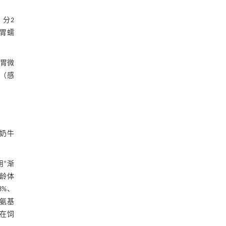
，分2
瘤胃蠕
瘤胃微
时（感
龄奶牛
用“渐
月龄体
8%、
的氨基
在饲