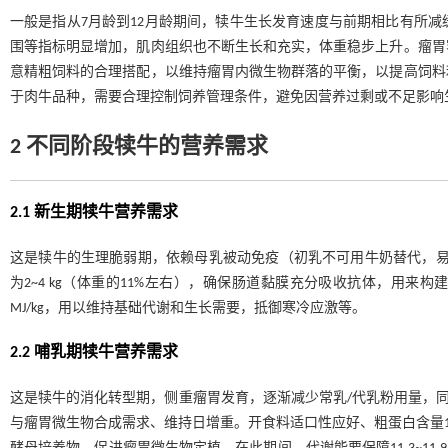
一般是指从7月龄到12月龄期间，犊牛生长发育速度与前期相比有所
围等指标明显增加，肌肉组织也不断生长和充实，体重稳步上升。瘤胃
意精粗饲料的合理搭配，以维持瘤胃内微生物群落的平衡，以提高饲料
于肉牛品种，需要合理控制饲养管理条件，避免因营养过剩或不足影响
2 不同阶段犊牛的营养需求
2.1 新生期犊牛营养需求
这是犊牛的生理脆弱期，依赖母乳被动免疫（初乳不可用牛奶替代，易引发
为2~4 kg（体重的11%左右），确保肠道黏膜充分吸收抗体，用
MJ/kg，用以维持基础代谢和生长需要，抵御寒冷应激等。
2.2 哺乳期犊牛营养需求
这是犊牛的消化转型期，侧重瘤胃发育，逐渐减少常乳/代乳粉用量，
与瘤胃微生物合成需求、维持日增重。开食料适口性应好、粗蛋白含量18%