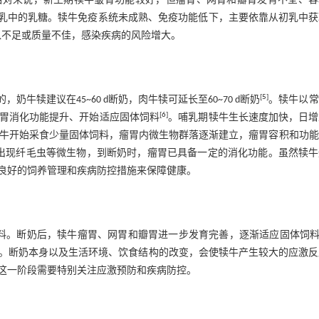
相对来说，新生期犊牛皱胃功能较好，但瘤胃、网胃和瓣胃发育不全、容
乳中的乳糖。犊牛免疫系统未成熟、免疫功能低下，主要依靠从初乳中获
入不足或质量不佳，感染疾病的风险增大。
[
5
]
奶牛犊建议在45~60 d断奶，肉牛犊可延长至60~70 d断奶
。犊牛以常
[
6
]
胃消化功能提升、开始适应固体饲料
。哺乳期犊牛生长速度加快，日增
加，犊牛开始采食少量固体饲料，瘤胃内微生物群落逐渐建立，瘤胃容积和功
出现纤毛虫等微生物，到断奶时，瘤胃已具备一定的消化功能。虽然犊牛
良好的饲养管理和疾病防控措施来保障健康。
料。断奶后，犊牛瘤胃、网胃和瓣胃进一步发育完善，逐渐适应固体饲
。断奶本身以及生活环境、饮食结构的改变，会使犊牛产生较大的应激反
这一阶段需要特别关注应激预防和疾病防控。