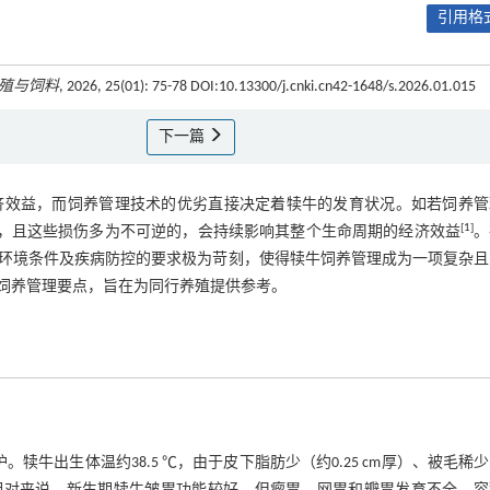
引用格式
殖与饲料
, 2026, 25(01): 75-78 DOI:10.13300/j.cnki.cn42-1648/s.2026.01.015
下一篇
济效益，而饲养管理技术的优劣直接决定着犊牛的发育状况。如若饲养管
[
1
]
下，且这些损伤多为不可逆的，会持续影响其整个生命周期的经济效益
。
环境条件及疾病防控的要求极为苛刻，使得犊牛饲养管理成为一项复杂且
饲养管理要点，旨在为同行养殖提供参考。
牛出生体温约38.5 ℃，由于皮下脂肪少（约0.25 cm厚）、被毛稀