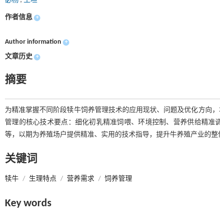
宓杨
,
王坦
作者信息
+
Author information
+
文章历史
+
摘要
为精准掌握不同阶段犊牛饲养管理技术的应用现状、问题及优化方向，
管理的核心技术要点：细化初乳精准饲喂、环境控制、营养供给精准
等，以期为养殖场户提供精准、实用的技术指导，提升牛养殖产业的整
关键词
犊牛
/
生理特点
/
营养需求
/
饲养管理
Key words