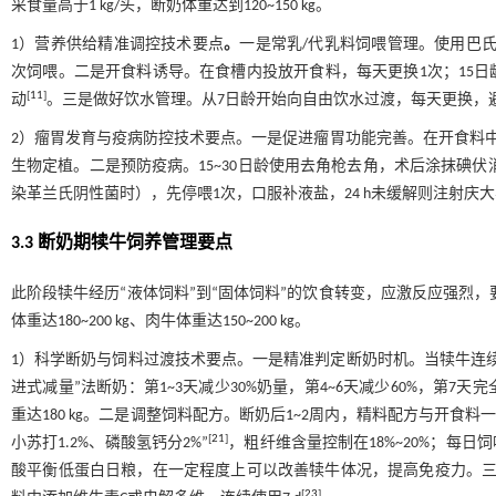
采食量高于1 kg/头，断奶体重达到120~150 kg。
1）营养供给精准调控技术要点
。
一是常乳/代乳料饲喂管理。使用巴氏杀
次饲喂。二是开食料诱导。在食槽内投放开食料，每天更换1次；15日龄后提
[
11
]
动
。三是做好饮水管理。从7日龄开始向自由饮水过渡，每天更换，
2）瘤胃发育与疫病防控技术要点。一是促进瘤胃功能完善。在开食料中添加
生物定植。二是预防疫病。15~30日龄使用去角枪去角，术后涂抹碘伏消
染革兰氏阴性菌时），先停喂1次，口服补液盐，24 h未缓解则注射庆大霉素（每次
3.3 断奶期犊牛饲养管理要点
此阶段犊牛经历“液体饲料”到“固体饲料”的饮食转变，应激反应强烈，
体重达180~200 kg、肉牛体重达150~200 kg。
1）科学断奶与饲料过渡技术要点。一是精准判定断奶时机。当犊牛连续3 d
进式减量”法断奶：第1~3天减少30%奶量，第4~6天减少60%，第7天
重达180 kg。二是调整饲料配方。断奶后1~2周内，精料配方与开食料一
[
21
]
小苏打1.2%、磷酸氢钙分2%”
，粗纤维含量控制在18%~20%；每日
酸平衡低蛋白日粮，在一定程度上可以改善犊牛体况，提高免疫力。三
[
23
]