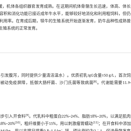
减缓，机体各组织器官发育成熟。在这期间机体骨骼生长迅速，体高、体长
容积和消化功能已接近成年牛水平，能够较好地消化和利用粗饲料，但仍
利用率。在育成后期，犊牛的生殖系统开始逐渐发育，奶牛品种性成熟普
生殖系统的正常发育。
腹泻，同时提供少量清洁温水）。优质初乳IgG含量≥50 g/L，首次
[
8
]
来构建被动免疫屏障，抵御大肠杆菌、沙门氏菌等致病菌
。代谢能需要11.9~1
[
9
]
同步引入开食料
。代乳料中粗蛋白22%~24%、脂肪18%~20%，以满足肌
[
10
]
[
11
]
~20%
，粗纤维要小于15%，用以刺激瘤胃蠕动
；在开食料中添加0