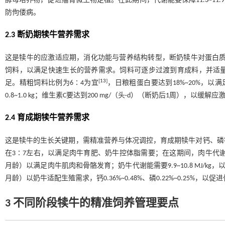
酵母培养物，促进瘤胃微生物定植。在此期间，代谢能要保障11.3~11.9 M
防佝偻病。
2.3 断奶期犊牛营养需求
这是犊牛的应激适应期，消化功能与营养结构转型，断奶犊牛对蛋白
饲料，以满足快速生长的营养需求。饲料可逐步过渡到育成料，并适
[
13
]
足。精粗饲料比例为6∶4为宜
，日粮粗蛋白要达到18%~20%，以满足
0.8~1.0 kg；维生素C要达到200 mg/（头·d）（断奶后1周），以缓
2.4 育成期犊牛营养需求
这是犊牛的生长关键期，需精准营养与体况调控，育成期犊牛对钙、磷
在3∶7左右，以满足肉牛育肥、奶牛控体脂需要；在这期间，肉牛代谢能需要9.9~1
月龄）以满足肉牛肌肉和骨骼发育；奶牛代谢能需要9.9~10.8 MJ/kg，以支撑
月龄）以奶牛适配生殖需求，钙0.36%~0.48%、磷0.22%~0.25%，
3 不同阶段犊牛的精准饲养管理要点