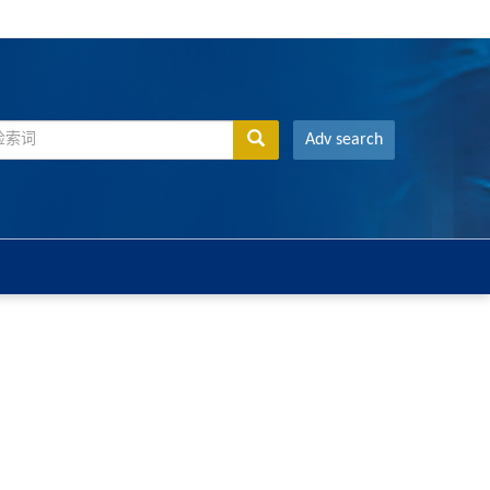
Adv search