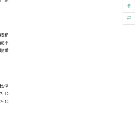
育，预
精粗
或不
日增重
比例
~12
~12