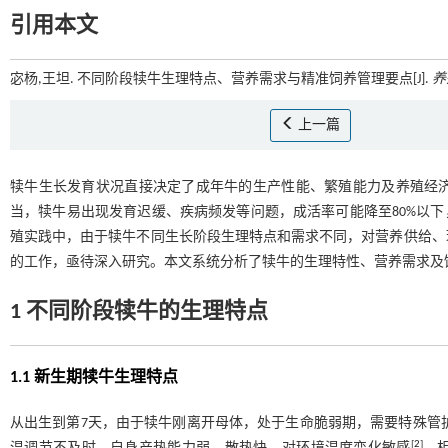
引用本文
宓杨,王坦. 不同阶段犊牛生理特点、营养需求与精准饲养管理要点[J].
养
上一篇
犊牛生长发育状况直接决定了成年牛的生产性能、繁殖能力及养殖经
当，犊牛易出现发育迟缓、疾病频发等问题，成活率可能降至80%以
殖实践中，由于犊牛不同生长阶段生理特点和需求不同，对营养供给、
的工作，亟待深入研究。本文系统分析了犊牛的生理特性、营养需求及
1 不同阶段犊牛的生理特点
1.1 新生期犊牛生理特点
从出生到第7天，由于犊牛刚离开母体，处于生命脆弱期，需要特殊管护。犊
[
2
]