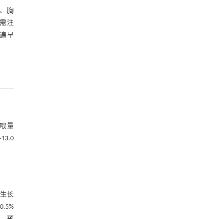
、胸
需注
遍早
饲喂量
3.0
肉生长
.5%