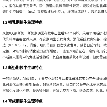
温调节不及时，自身产热能力弱、散热快，对环境温度变化敏感
。
[
3
]
小，消化功能不完善
。犊牛肠道内乳糖酶活性较高，能较好地消化母
源性免疫球蛋白（IgG）来获得被动免疫力，增强抗病能力，若初乳摄
1.2 哺乳期犊牛生理特点
[
4
]
从第8天到断奶，断奶期通常在犊牛出生后3~4个月
。采用早期断奶法的，
代乳料为主要营养来源，在这期间生长发育快、消化系统发育完善，瘤
达（0.9±0.3） kg，骨骼、肌肉等组织器官快速发育。随着日龄增
完善，对粗饲料的消化能力逐渐增强。一般在3周龄左右，瘤胃内开始
不断摄入常乳中的免疫活性物质，其自身免疫系统不断完善，但仍需要
1.3 断奶期犊牛生理特点
一般是断奶后到6月龄，主要变化是饮食从液体母乳转变为完全固体饲
此时消化系统仍相对脆弱，对饲料的质量、适口性和营养配比要求较高
容易引发消化不良、腹泻等问题，导致免疫力下降、感染疾病。因此，
1.4 育成期犊牛生理特点