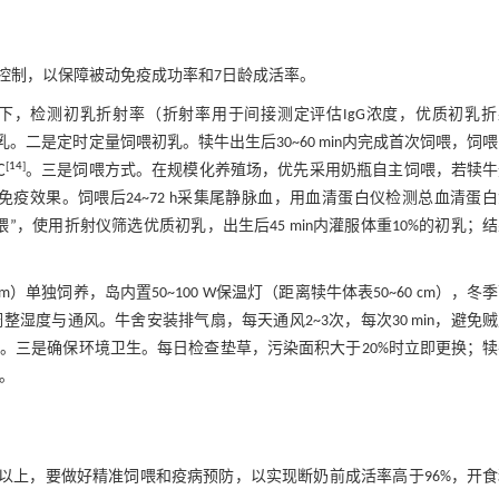
控制，以保障被动免疫成功率和7日龄成活率。
下，检测初乳折射率（折射率用于间接测定评估IgG浓度，优质初乳折
初乳。二是定时定量饲喂初乳。犊牛出生后30~60 min内完成首次饲喂，饲
[
14
]
℃
。三是饲喂方式。在规模化养殖场，优先采用奶瓶自主饲喂，若犊牛
免疫效果。饲喂后24~72 h采集尾静脉血，用血清蛋白仪检测总血清蛋
”，使用折射仪筛选优质初乳，出生后45 min内灌服体重10%的初乳；
m）单独饲养，岛内置50~100 W保温灯（距离犊牛体表50~60 cm），冬
整湿度与通风。牛舍安装排气扇，每天通风2~3次，每次30 min，避免
。三是确保环境卫生。每日检查垫草，污染面积大于20%时立即更换；
。
展至20 L以上，要做好精准饲喂和疫病预防，以实现断奶前成活率高于96%，开