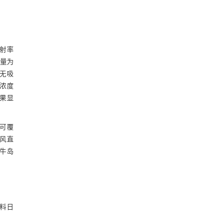
射率
喂量为
无吸
白浓度
结果显
季可覆
贼风直
犊牛岛
食料日