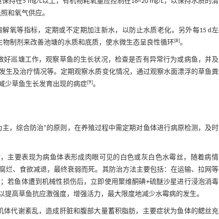
5 mg/L以上，有机物耗氧量应控制在18~20 mg/L，以保持水质的
光照和氧气供应。
、溶解氧等指标，定期或不定期加注新水，以防止水质老化。另外每15 d
[
8
]
等微生物制剂来改善池塘的水质和底质，使水微生态呈良性循环
。
做好巡塘工作，观察草鱼的生长状况，检查是否有异常行为或病鱼，并及
发生及治疗情况等。定期观察水质变化情况，通过观察水面漂浮的草鱼粪
[
9
]
减少草鱼生长发育出现的病症
。
为主，综合防治”的原则，在养殖过程中需定期对鱼体进行病原检测，及时
病，主要表现为病鱼体表形成肉眼可见的白色或灰白色水霉丝，随着病情
腐烂、食欲减退，最终衰弱而死。其防治方法主要包括：在运输、拉网等
；若鱼体遭到机械性损伤后，立即使用聚维酮碘+硫醚沙星进行浸泡消毒
以提高草鱼抗应激强度，增强活力，最大限度地减少水霉病的发生。
机体代谢紊乱，造成肝脏和腹部大量蓄积脂肪，主要症状为鱼体的鳃丝充