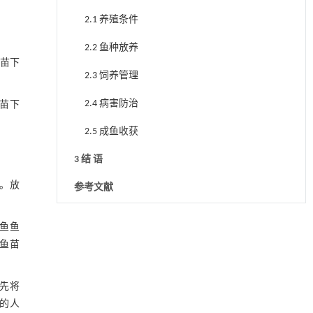
2.1 养殖条件
2.2 鱼种放养
鱼苗下
2.3 饲养管理
2.4 病害防治
苗下
2.5 成鱼收获
3 结 语
响。放
参考文献
鱼鱼
鱼苗
先将
多的人