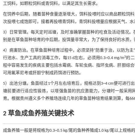
工饲料，如颗粒饲料或青饲料，以满足其生长需求。
在饲养中后期，随着苗种食量逐渐增大，饵料投喂时应以商品颗粒饲料为
次投喂七成饱即可，接着再投喂青饲料，青饲料投喂量应根据天气、水
3）日常管理。每天定时巡塘，及时准确掌握苗种的吃食及活动情况。
别是在草鱼苗种培育的中后期，投饵量非常大，为了保持良好的水质，需要每隔
4）病害防治。在草鱼苗种培育过程中，必须坚持“防重于治，以防为主
3
行池水、生产工具的消毒工作，每15 d左右，必须用0.3~0.4 mg/m
的二
程中容易发生的疾病主要包括水霉病、车轮虫病、指环虫病、肝胆综合
可用氟苯尼考或肝胆宁制成药饵进行预防。
5）出池分塘。鱼苗经过1个月左右培育后，规格达到3~4 cm便可进行出池分
塘前要进行适应性锻炼，以增强鱼苗的抗应激能力，分塘时一般采用
育。根据贵州遵义多个养殖场连续几年的草鱼苗种培育结果测算，每666.6
2 草鱼成鱼养殖关键技术
成鱼养殖一般是将规格为0.3~0.5 kg/尾的鱼种养殖成1.0 kg/尾以上规