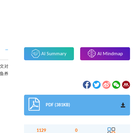
AI Summary
AI Mindmap
文对
鱼养
PDF (381KB)
1129
0