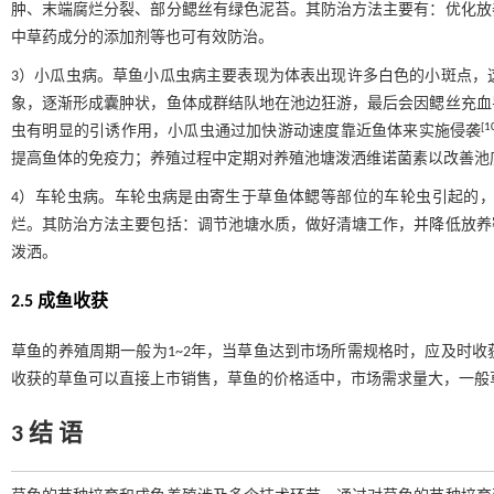
肿、末端腐烂分裂、部分鳃丝有绿色泥苔。其防治方法主要有：优化放
中草药成分的添加剂等也可有效防治。
3）小瓜虫病。草鱼小瓜虫病主要表现为体表出现许多白色的小斑点，
象，逐渐形成囊肿状，鱼体成群结队地在池边狂游，最后会因鳃丝充血
[
1
虫有明显的引诱作用，小瓜虫通过加快游动速度靠近鱼体来实施侵袭
提高鱼体的免疫力；养殖过程中定期对养殖池塘泼洒维诺菌素以改善池
4）车轮虫病。车轮虫病是由寄生于草鱼体鳃等部位的车轮虫引起的
烂。其防治方法主要包括：调节池塘水质，做好清塘工作，并降低放养
泼洒。
2.5 成鱼收获
草鱼的养殖周期一般为1~2年，当草鱼达到市场所需规格时，应及时
收获的草鱼可以直接上市销售，草鱼的价格适中，市场需求量大，一般草鱼
3 结 语