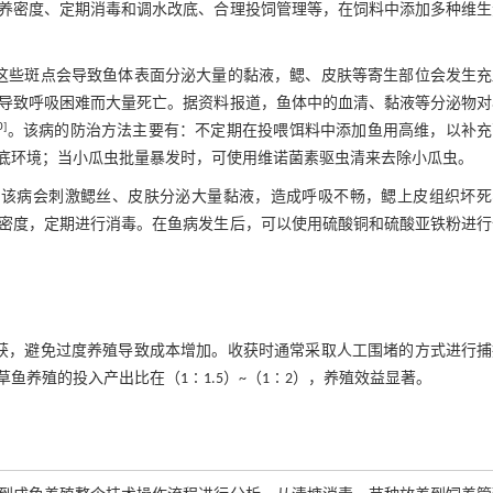
养密度、定期消毒和调水改底、合理投饲管理等，在饲料中添加多种维生
这些斑点会导致鱼体表面分泌大量的黏液，鳃、皮肤等寄生部位会发生充
导致呼吸困难而大量死亡。据资料报道，鱼体中的血清、黏液等分泌物对
0
]
。该病的防治方法主要有：不定期在投喂饵料中添加鱼用高维，以补充
底环境；当小瓜虫批量暴发时，可使用维诺菌素驱虫清来去除小瓜虫。
，该病会刺激鳃丝、皮肤分泌大量黏液，造成呼吸不畅，鳃上皮组织坏死
密度，定期进行消毒。在鱼病发生后，可以使用硫酸铜和硫酸亚铁粉进行
收获，避免过度养殖导致成本增加。收获时通常采取人工围堵的方式进行捕
养殖的投入产出比在（1∶1.5）~（1∶2），养殖效益显著。