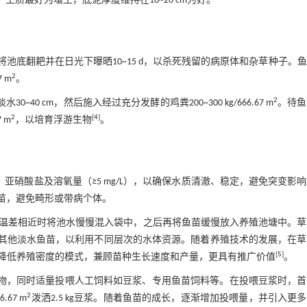
，土质最好为壤土，底泥厚度维持在10~20 cm为好。
底翻耙并在日光下曝晒10~15 d，以杀死残留的病原体和杂草种子。
2
 m
。
2
0 cm，然后施入经过充分发酵的鸡粪200~300 kg/666.67 m
。待鱼
2
[
4
]
 m
，以培育浮游生物
。
亚硝酸盐及溶氧量（≥5 mg/L），以确保水质清澈、稳定，避免突变影
鱼苗，避免畸形或带病个体。
温差相近时将池水慢慢混入袋中，之后再将鱼苗缓慢放入养殖池塘中。草
其他淡水鱼苗，以利用不同层次的水体资源。随着养殖技术的发展，在草
[
5
]
降低养殖密度的模式，兼顾苗种生长速度和产量，更具有推广价值
。
生物，同时适量投喂人工饲料如豆浆、专用鱼苗饲料等。在投喂豆浆时，首
2
67 m
泼洒2.5 kg豆浆。随着鱼苗的成长，逐渐增加投喂量，并引入更