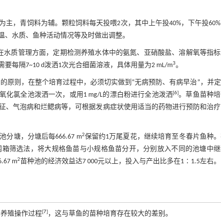
主，青饲料为辅。颗粒饲料每天投喂2次，其中上午投40%，下午投60
温、水质、鱼种活动情况等及时做出调整。
在水质管理方面，定期检测养殖水体中的氨氮、亚硝酸盐、溶解氧等指标
3
7~10 d泼洒1次光合细菌溶液，具体用量为2 mL/m
。
”的原则，在整个培育过程中，必须切实做到“无病预防、有病早治”，并
[
6
]
氧化氯全池泼洒一次，或用1 mg/L的漂白粉进行全池泼洒
。草鱼苗种培
征、气泡病和烂鳃病等，可根据发病症状使用适当的药物进行预防和治疗
2
塘，分塘后每666.67 m
保留约1万尾夏花，继续培育至冬春片鱼种。
网箱筛选法，将大规格鱼苗与小规格鱼苗分开，分别放入不同的池塘中继
2
7 m
苗种池的经济效益达7 000元以上，投入与产出比多在1∶1.5左右。
[
7
]
格的养殖操作过程
，这与草鱼的苗种培育存在较大的差别。