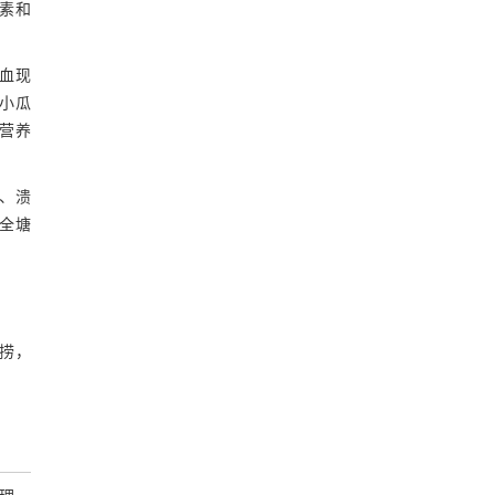
素和
血现
小瓜
营养
、溃
全塘
捞，