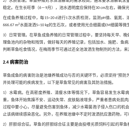
2）水质管理。草鱼养殖对水体溶解氧的需求较高，通常要求溶解氧含量保持在
稳定。在生长旺季（6－9月），池水透明度应保持在30 cm左右，确保
在成鱼养殖过程中，每15~20 d进行1次水质检测，监测pH值、氨氮
2
666.67 m
水面泼洒5~10 kg的生石灰，或者使用光合细菌或EM细菌
3）日常管理。在草鱼成鱼养殖的日常管理过程中，要坚持每天早、晚
理鱼池内的杂物和残饵，做好每天的养殖记录，包括加水、施肥、鱼病
判断草鱼吃食情况，在梅雨季节可通过还全池泼洒生物制剂的方法，来
2.4 病害防治
草鱼成鱼的病害防治是池塘养殖成功与否的关键环节，必须坚持“预防
并处理可能的疾病发生，以下是草鱼常见的病害及其防治措施。
1）水霉病。在高密度养殖、清瘦水体等情况下，草鱼容易发生水霉
重，鱼体开始焦躁不安、运动失常、皮肤黏液增多，严重者患病处肌肉
过程中要小心，尽量避免伤害到鱼体，减少水霉菌孢子侵入伤口的机会
止该病继续感染恶化。另外，在养殖池塘中不定时泼洒抗应激药物，可
2）肝胆综合征。草鱼的肝胆综合征主要是由投喂劣质饲料引起的草鱼