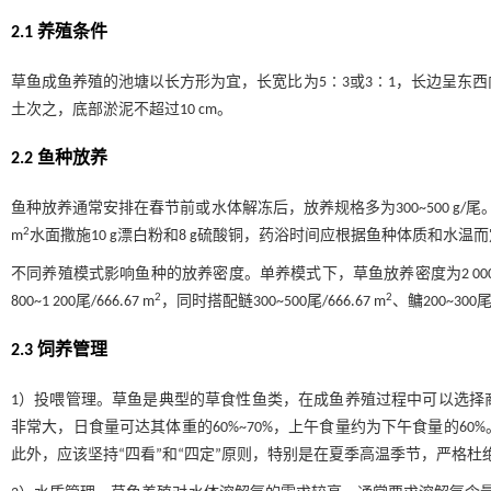
2.1 养殖条件
草鱼成鱼养殖的池塘以长方形为宜，长宽比为5∶3或3∶1，长边呈东西向，池塘面
土次之，底部淤泥不超过10 cm。
2.2 鱼种放养
鱼种放养通常安排在春节前或水体解冻后，放养规格多为300~500 g
2
m
水面撒施10 g漂白粉和8 g硫酸铜，药浴时间应根据鱼种体质和水温而定，
不同养殖模式影响鱼种的放养密度。单养模式下，草鱼放养密度为2 000~3 00
2
2
800~1 200尾/666.67 m
，同时搭配鲢300~500尾/666.67 m
、鳙200~300尾/
2.3 饲养管理
1）投喂管理。草鱼是典型的草食性鱼类，在成鱼养殖过程中可以选择
非常大，日食量可达其体重的60%~70%，上午食量约为下午食量的6
此外，应该坚持“四看”和“四定”原则，特别是在夏季高温季节，严格杜