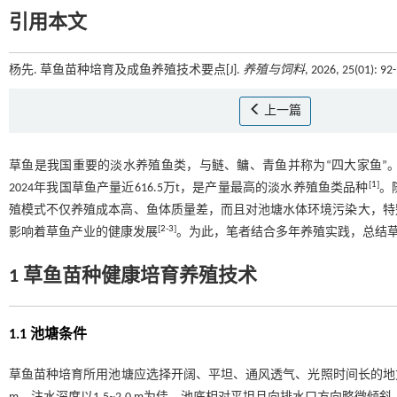
引用本文
杨先. 草鱼苗种培育及成鱼养殖技术要点[J].
养殖与饲料
, 2026, 25(01): 9
上一篇
草鱼是我国重要的淡水养殖鱼类，与鲢、鳙、青鱼并称为“四大家鱼”
[
1
]
2024年我国草鱼产量近616.5万t，是产量最高的淡水养殖鱼类品种
。
殖模式不仅养殖成本高、鱼体质量差，而且对池塘水体环境污染大，特
[
2
-
3
]
影响着草鱼产业的健康发展
。为此，笔者结合多年养殖实践，总结
1 草鱼苗种健康培育养殖技术
1.1 池塘条件
草鱼苗种培育所用池塘应选择开阔、平坦、通风透气、光照时间长的地方，面积以