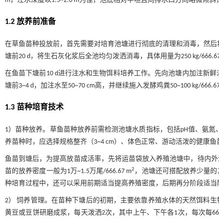
m，注水深度以1.5~2.0 m为佳，池底相对平坦且向排水口方向略微倾斜
1.2 放养前准备
在草鱼苗种投放前，首先需要对培育池塘进行彻底的清理和消毒，然后将池
塘前20 d，将生石灰化浆后全池均匀泼洒消毒，具体用量为250 kg/666.67
在鱼苗下塘前10 d进行注水和生物饵料培养工作。先向池塘内加注新鲜淡水30~4
塘前3~4 d，加注水至50~70 cm高，并继续施入发酵鸡粪50~100 kg/666.67
1.3 苗种培育技术
1）苗种放养。草鱼苗种放养前需检测池塘水质指标，包括pH值、氨氮、
养苗种时，应选择规格整齐（3~4 cm）、体色正常、游动活泼的健康
鱼苗到塘后，为提高放苗成活率，先将运苗袋放入养殖池塘中，待内外
2
苗的放养密度一般为1万~1.5万尾/666.67 m
，池塘还可搭配放养少量的
种培育过程中，还可以采用前期适当提高养殖密度，后期再分阶段适当
2） 饲养管理。在苗种下塘后的初期，主要依靠养殖水体的天然饵料
黄豆或豆饼研磨成浆，每天泼洒2次，其中上午、下午各1次，每次每666.