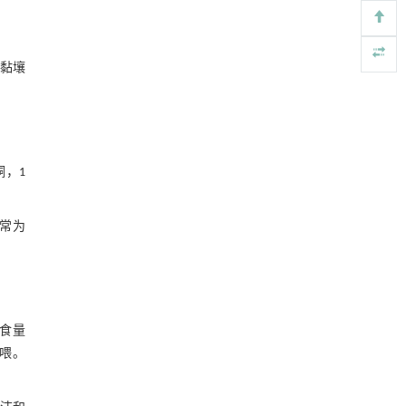
，黏壤
铜，1
常为
食量
投喂。