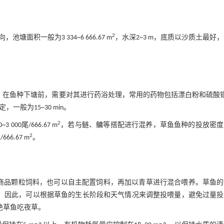
2
积一般为3 334~6 666.67 m
，水深2~3 m，底质以沙质土最好
/尾。在鱼种下塘前，需要对其进行药浴处理，常用的药物包括漂白粉和硫酸
一般为15~30 min。
2
0尾/666.67 m
，若与鲢、鳙等搭配进行混养，草鱼鱼种的投放密度
2
666.67 m
。
商品颗粒饲料，也可以自主配置饲料，再加以青草进行混合喂养。草鱼的
0%。因此，可以根据草鱼的生长阶段和天气情况来调整投喂量，避免过量
绝草鱼吃夜草。