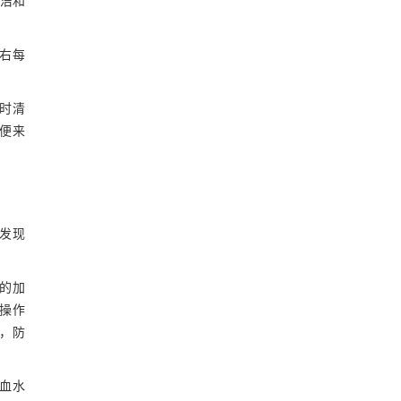
清洁和
左右每
时清
便来
发现
的加
操作
，防
血水