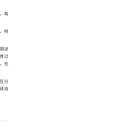
%，每
，特
定期进
育过
，也
在分
续培