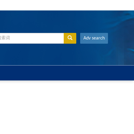
Adv search