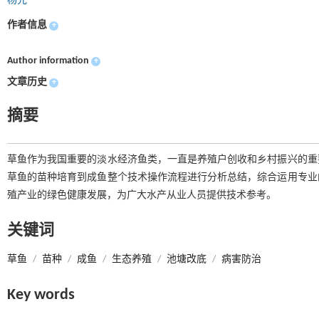
杨先
作者信息
+
Author information
+
文章历史
+
摘要
草鱼作为我国重要的淡水经济鱼类，一直是养殖户创收和乡村振兴的重
草鱼的苗种培育到成鱼整个技术操作流程进行分析总结，综合运用专业
殖产业的绿色健康发展，为广大水产从业人员提供技术参考。
关键词
草鱼
/
苗种
/
成鱼
/
生态养殖
/
池塘改底
/
病害防治
Key words