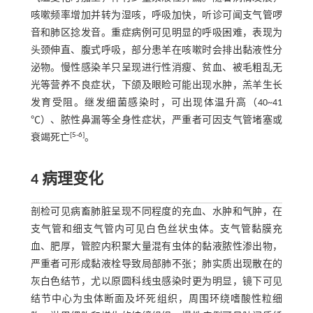
咳嗽频率增加并转为湿咳，呼吸加快，听诊可闻支气管啰
音和肺区捻发音。重症病例可见明显的呼吸困难，表现为
头颈伸直、腹式呼吸，部分患羊在咳嗽时会排出黏液性分
泌物。慢性感染羊只呈现进行性消瘦、贫血、被毛粗乱无
光等营养不良症状，下颌及眼睑可能出现水肿，羔羊生长
发育受阻。继发细菌感染时，可出现体温升高（40~41
℃）、脓性鼻漏等全身性症状，严重者可因支气管堵塞或
[
5
-
6
]
衰竭死亡
。
4 病理变化
剖检可见病畜肺脏呈现不同程度的充血、水肿和气肿，在
支气管和细支气管内可见白色丝状虫体。支气管黏膜充
血、肥厚，管腔内积聚大量混有虫体的黏液脓性渗出物，
严重者可形成黏液栓导致局部肺不张；肺实质出现散在的
灰白色结节，尤以原圆科线虫感染时更为明显，镜下可见
结节中心为虫体断面及坏死组织，周围环绕嗜酸性粒细