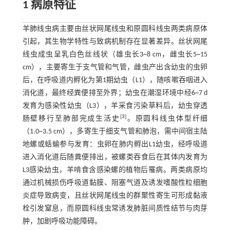
1 病原特征
羊肺线虫病主要由丝状网尾线虫和原圆科线虫两类病原体
引起，其生物学特性与致病机制存在显著差异。丝状网尾
线虫成虫呈乳白色丝线状（雄虫长3~8 cm，雌虫长5~15
cm），主要寄生于支气管和气管，雌虫产出含幼虫的虫卵
后，在呼吸道内孵化为第1期幼虫（L1），随咳嗽吞咽进入
消化道，最终经粪便排至外界；幼虫在潮湿环境中经6~7 d
发育为感染性幼虫（L3），羊采食污染草料后，幼虫穿透
[
3
]
肠壁移行至肺部完成生活史
。原圆科线虫体型纤细
（1.0~3.5 cm），多寄生于细支气管和肺泡，需中间宿主陆
地螺或蛞蝓参与发育：虫卵在肺内孵出L1幼虫，经呼吸道
进入消化道后随粪便排出，被螺类吞食后在其体内发育为
L3感染幼虫，羊啃食含感染螺的植物后罹病。两类病原均
通过机械损伤呼吸道黏膜、阻塞气道及诱发嗜酸性粒细胞
炎症导致病变，且丝状网尾线虫的群聚性寄生可形成黏液
栓引发窒息，而原圆科线虫常诱发肺脏间质性结节与肉芽
肿，加剧呼吸功能障碍。