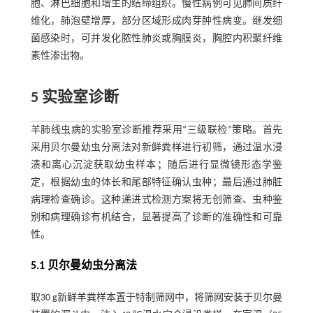
胞、淋巴细胞和增生的结缔组织。慢性病例可见肺间质纤
维化，肺泡壁增厚，部分区域形成肉芽肿性病变。继发细
菌感染时，可并发化脓性肺炎或胸膜炎，胸腔内积聚纤维
素性渗出物。
5 实验室诊断
羊肺线虫病的实验室诊断推荐采用“三级联检”策略。首先
采用贝尔曼幼虫分离法对新鲜粪样进行初筛，通过温水浸
渍和离心沉淀获取幼虫样本；随后进行显微镜形态学鉴
定，根据幼虫的体长和尾部特征确认虫种；最后通过肺脏
病理检查确诊。这种递进式检测方案将无创筛查、虫种鉴
别和病理确诊有机结合，显著提高了诊断的准确性和可靠
性。
5.1 贝尔曼幼虫分离法
取30 g新鲜羊粪样本置于特制筛网中，将筛网安装于贝尔曼