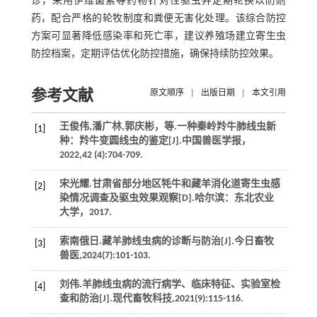
诊，采用伊维菌素等药物针对性驱虫并定期轮换以防耐
药，配合严格的轮牧制度和粪便无害化处理。该综合防控
方案可显著降低感染率和死亡率，建议养殖场建立寄生虫
防控档案，定期评估优化防控措施，确保持续防控效果。
参考文献
原文顺序
|
出版日期
|
本文引用
王俊伟,潘广林,郭庆彬，
等
.一种秦岭羚牛肺线虫新
[1]
种：羚牛变圆线虫的鉴定[J].
中国兽医学报
，
2022
,
42
(4):704-709.
宋光耀.甘肃省部分地区牦牛和藏羊消化道寄生虫感
[2]
染情况调查及驱虫效果观察[D].哈尔滨：东北农业
大学，
2017
.
索南俄日.藏羊肺线虫病的诊断与防治[J].
今日畜牧
[3]
兽医
,
2024
(7):101-103.
刘伟.羊肺线虫病的流行病学、临床特征、实验室检
[4]
查和防治[J].
现代畜牧科技
,
2021
(9):115-116.