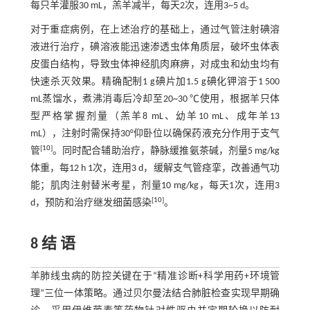
每只羊灌服30 mL，羔羊减半，每天2次，连用3~5 d。
对于重症病例，在上述治疗的基础上，通过气管注射碘溶
液进行治疗，碘溶液能迅速渗透虫体角质层，破坏虫体表
皮蛋白结构，导致虫体神经肌肉麻痹，对成虫和幼虫均有
快速杀灭效果。精确配制1 g碘片加1.5 g碘化钾溶于1 500
mL蒸馏水，煮沸消毒后冷却至20~30 ℃使用，根据羊只体
型严格掌握剂量（羔羊8 mL、幼羊10 mL、成年羊13
mL），注射时需保持30°仰卧位以确保药液充分作用于支气
[
10
]
管
。同时配合辅助治疗，静脉缓推氨茶碱，剂量5 mg/kg
体重，每12 h 1次，连用3 d，缓解支气管痉挛，改善通气功
能；肌肉注射替米考星，剂量10 mg/kg，每天1次，连用3
[
10
]
d，预防和治疗继发细菌感染
。
8 结 语
羊肺线虫病的防控关键在于“精准诊断+科学用药+环境管
理”三位一体策略。通过贝尔曼法结合肺脏检查实现早期确