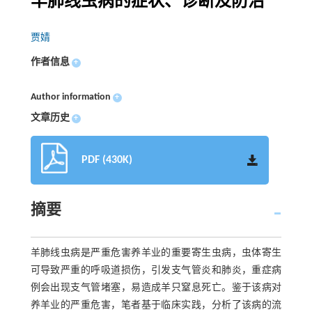
羊肺线虫病的症状、诊断及防治
贾婧
作者信息
+
Author information
+
文章历史
+
PDF (430K)
摘要
羊肺线虫病是严重危害养羊业的重要寄生虫病，虫体寄生
可导致严重的呼吸道损伤，引发支气管炎和肺炎，重症病
例会出现支气管堵塞，易造成羊只窒息死亡。鉴于该病对
养羊业的严重危害，笔者基于临床实践，分析了该病的流