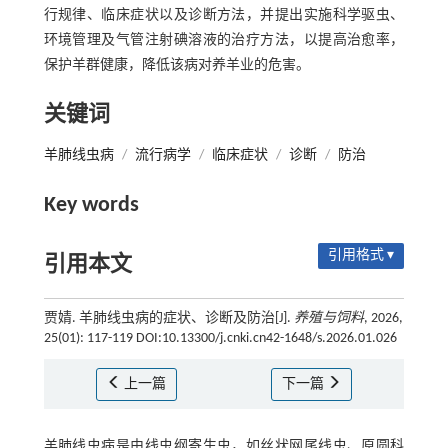
行规律、临床症状以及诊断方法，并提出实施科学驱虫、
环境管理及气管注射碘溶液的治疗方法，以提高治愈率，
保护羊群健康，降低该病对养羊业的危害。
关键词
羊肺线虫病
/
流行病学
/
临床症状
/
诊断
/
防治
Key words
引用格式 ▾
引用本文
贾婧. 羊肺线虫病的症状、诊断及防治[J].
养殖与饲料
, 2026,
25(01): 117-119 DOI:10.13300/j.cnki.cn42-1648/s.2026.01.026
上一篇
下一篇
羊肺线虫病是由线虫纲寄生虫，如丝状网尾线虫、原圆科