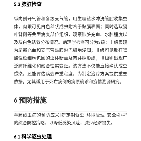
5.3 肺脏检查
纵向剖开气管和各级支气管，用生理盐水冲洗管腔收集虫
体，肉眼可见白色丝状成虫附着于黏膜表面；同时选取膈
叶背侧等典型病变部位组织，观察肺脏充血、水肿程度以
及灰白色结节分布情况。病理学检查可分为3级：Ⅰ级表现
为局部充血和支气管黏膜淋巴细胞浸润；Ⅱ级可见散在嗜
酸性粒细胞包围的虫体断面及肉芽肿形成；Ⅲ级则出现广
泛肺纤维化和融合性实变灶。该方法不仅能直接确认成虫
感染，还能评估病变严重程度，为制定治疗方案提供重要
依据，尤其适用于死亡病例的病原确诊和疫情溯源研究。
6 预防措施
羊肺线虫病的预防应采取“定期驱虫+环境管理+安全引种”
的综合防控策略，以降低感染风险，减少经济损失。
6.1 科学驱虫处理