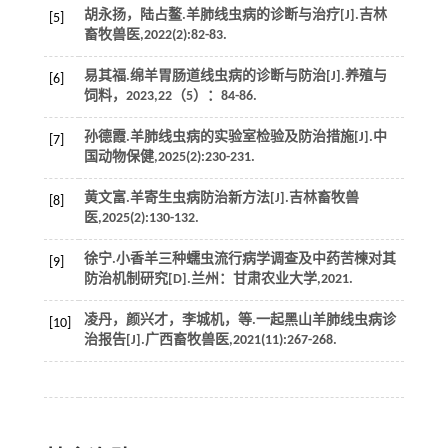
胡永扬，陆占鳌.羊肺线虫病的诊断与治疗[J].
吉林
[5]
畜牧兽医
,
2022
(2):82-83.
易其福.绵羊胃肠道线虫病的诊断与防治[J].
养殖与
[6]
饲料
，
2023
,
22
（5）：84-86.
孙德霞.羊肺线虫病的实验室检验及防治措施[J].
中
[7]
国动物保健
,
2025
(2):230-231.
黄文富.羊寄生虫病防治新方法[J].
吉林畜牧兽
[8]
医
,
2025
(2):130-132.
徐宁.小香羊三种蠕虫流行病学调查及中药苦楝对其
[9]
防治机制研究[D].兰州：甘肃农业大学,
2021
.
凌丹，颜兴才，李城机，
等
.一起黑山羊肺线虫病诊
[10]
治报告[J].
广西畜牧兽医
,
2021
(11):267-268.