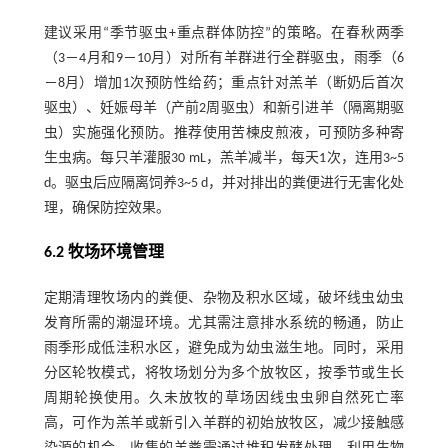
建议采用“季节驱虫+重点群体防控”的策略。在春秋两季
（3－4月和9－10月）对所有羊群进行全群驱虫，雨季（6
－8月）增加1次预防性给药；重点针对羔羊（断奶后首次
驱虫）、妊娠母羊（产前2周驱虫）和新引进羊（隔离期驱
虫）实施强化预防。推荐使用苦楝皮煎液，可预防多种寄
生虫病。每只羊灌服30 mL，羔羊减半，每天1次，连用3~5
d。驱虫后应隔离饲养3~5 d，并对排出的粪便进行无害化处
理，确保防控效果。
6.2 牧场环境管理
定期清理牧场内的粪便、杂物及积水区域，破坏线虫幼虫
发育所需的潮湿环境。尤其需注意排水系统的畅通，防止
雨季形成低洼积水区，避免成为幼虫滋生地。同时，采用
分区轮牧模式，将牧场划分为多个放牧区，按季节或生长
周期轮换使用。久未放牧的草场因线虫虫卵自然死亡率
高，可作为羔羊或新引入羊群的初始放牧区，减少接触感