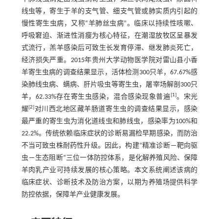
线虫等，寄生于羊的支气管、细支气管或肺实质内引起的
慢性寄生虫病，又称“羊肺丝虫病”。临床以持续性咳嗽、
呼吸窘迫、渐进性消瘦为核心特征，在潮湿放牧区呈暴发
式流行，羔羊感染后可致生长发育停滞、继发肺炎死亡，
经济损失严重。2015年贵州大学动物医学院对雷山县小香
羊寄生虫病的调查结果显示，活体检测300只羊，67.67%感
染肺线虫病、螨病、肝片吸虫等寄生虫，屠宰场解剖300只
[
1
]
羊，62.33%存在寄生虫感染，混合感染现象普遍
。宋光
[
2
]
耀
对川西北地区藏羊肠道寄生虫的调查结果显示，感染
最严重的寄生虫为消化道线虫和肺线虫，感染率为100%和
22.2%。传统依赖临床症状的诊断易漏检早期感染，而防治
不当可致虫株耐药性升级。因此，构建“精准诊断－靶向驱
虫－生态阻断”三位一体防控体系，是化解养殖风险、保障
羊肉乳产业可持续发展的核心策略。本文系统阐述该病的
临床症状、诊断技术及防治方案，以期为养殖场提供科学
防控依据，保障羊产业健康发展。