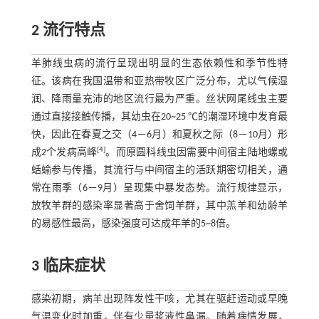
2 流行特点
羊肺线虫病的流行呈现出明显的生态依赖性和季节性特
征。该病在我国温带和亚热带牧区广泛分布，尤以气候湿
润、降雨量充沛的地区流行最为严重。丝状网尾线虫主要
通过直接接触传播，其幼虫在20~25 ℃的潮湿环境中发育最
快，因此在春夏之交（4－6月）和夏秋之际（8－10月）形
[
4
]
成2个发病高峰
。而原圆科线虫因需要中间宿主陆地螺或
蛞蝓参与传播，其流行与中间宿主的活跃期密切相关，通
常在雨季（6－9月）呈现集中暴发态势。流行规律显示，
放牧羊群的感染率显著高于舍饲羊群，其中羔羊和幼龄羊
的易感性最高，感染强度可达成年羊的5~8倍。
3 临床症状
感染初期，病羊出现阵发性干咳，尤其在驱赶运动或早晚
气温变化时加重，伴有少量浆液性鼻漏。随着病情发展，