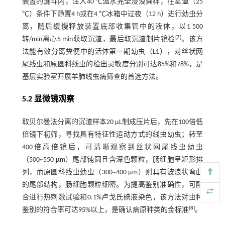
装置的漏斗内，注入40 ℃温水完全浸没粪样，在室温（25
℃）条件下静置4 h或在4 ℃冰箱中过夜（12 h）进行幼虫分
离，随后缓慢释放装置底部收集管中的液体，以1 500
[
7
]
转/min离心5 min获取沉渣，最后取沉渣制片镜检
。该方
法能有效分离粪便中的活体第一期幼虫（L1），对丝状网
尾线虫和原圆科线虫的检出灵敏度分别可达85%和78%，是
基层实验室开展羊肺线虫病筛查的首选方法。
5.2 显微镜观察
取贝尔曼法分离的沉渣样本20 μL制成压片后，先在100倍低
倍镜下初筛，寻找具有特征性运动方式的线虫幼虫；转至
400倍高倍镜后，可清晰观察到丝状网尾线虫幼虫
（500~550 μm）尾部钝圆且含深色颗粒，肠细胞呈矩形排
列，而原圆科线虫幼虫（300~400 μm）则具有波浪状弯曲
的尾部结构，肠细胞颗粒细密。为提高鉴别准确性，可配
合进行热刺激试验和0.1%卢戈氏碘液染色，该方法对虫种
[
8
]
鉴别的符合率可达95%以上，是确认病原种类的金标准
。