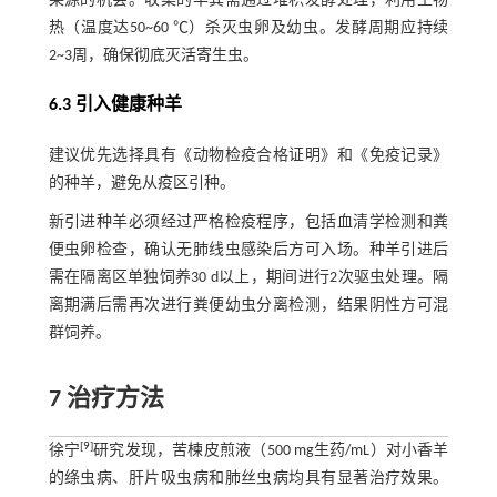
染源的机会。收集的羊粪需通过堆积发酵处理，利用生物
热（温度达50~60 ℃）杀灭虫卵及幼虫。发酵周期应持续
2~3周，确保彻底灭活寄生虫。
6.3 引入健康种羊
建议优先选择具有《动物检疫合格证明》和《免疫记录》
的种羊，避免从疫区引种。
新引进种羊必须经过严格检疫程序，包括血清学检测和粪
便虫卵检查，确认无肺线虫感染后方可入场。种羊引进后
需在隔离区单独饲养30 d以上，期间进行2次驱虫处理。隔
离期满后需再次进行粪便幼虫分离检测，结果阴性方可混
群饲养。
7 治疗方法
[
9
]
徐宁
研究发现，苦楝皮煎液（500 mg生药/mL）对小香羊
的绦虫病、肝片吸虫病和肺丝虫病均具有显著治疗效果。