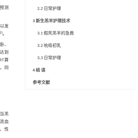
预测
2.2 日常护理
3 新生羔羊护理技术
可以发
3.1 假死羔羊的急救
2
]
。
躺卧、
3.2 吮吸初乳
达到
3.3 日常护理
RT算
%，同
4 结 语
参考文献
当羔
免流血
、性