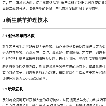
定；在生殖激素方面，使用氯前列醇钠+催产素进行复旧后可以使促黄
[
8
]
高雌二醇的分泌、降低孕酮的分泌，产后首次发情时间明显提前
。
3 新生羔羊护理技术
3.1 假死羔羊的急救
新生羔羊出生后可能表现为无呼吸、动作缓慢或者无反应而被认定为假
是否存在呼吸、心跳反应，口腔、鼻孔是否有阻塞物，若存在，则需要
行轻轻拍打或者摩擦来刺激呼吸反应，也可以用医用喉管对羔羊喉部进
若进行刺激后仍无呼吸，则需要将羊放置于平坦的地面上，将鼻孔捏住
有心跳的羔羊，则需要进行心肺复苏，兽医将两个手指放置于羔羊的胸
[
9
]
证按压次数为100~120次/min
。
3.2 吮吸初乳
及时吮吸初乳可以获得大量的母源抗体，从而提高羔羊免疫力和成活率