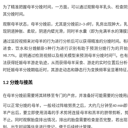
为了精准把握母羊分娩时间，一方面，可以通过观察母羊乳头、检查阴
其分娩时间。
观察母羊状态，母羊分娩前，尤其是分娩前2~3 d时，乳房出现肿大
现阴道肿胀、柔软，阴道内壁光滑，同时羊水囊（即为充满羊水的薄膜
通过监控视频来对母羊的行为进行分析后可以获得精准的分娩时间。有研
进食、饮水和分娩躺卧5种行为进行识别有助于预测分娩行为的开始
[
1
]
98.77%，说明通过检测视频以及相关模型来预测母羊分娩时间
。也有
法获得妊娠母羊游走轨迹，从而获得母羊采食、游走的实时位置后分析母
时妊娠母羊分娩期临近时，其游走动态和静态行为变换频率呈显著特征
1.2 分娩与接羔
在母羊分娩前需要将其转移至专门的产房，并准备好可能需要的分娩用
可以正常分娩的母羊，一般经过阵缩努责之后，大约几分钟至40 min即
羊产出后，要立即使用消毒的手术剪将连接母羊和羔羊的脐带剪断，剪断
不止。同时观察胎盘排出情况，排出的胎盘需要检查是否完整，若出现
别、出生时间等信息进行登记，便于后续统计管理。