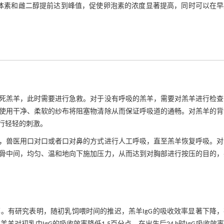
体素和雌二醇提前达到峰值，促使卵泡素的浓度显著提高，同时可以在早
死羔羊，此时需要进行急救。对于没有呼吸的羔羊，需要对羔羊进行检查
使用干净、柔软的纱布将阻塞物清除从而保证呼吸道的通畅。对羔羊的背
行轻轻的刺激。
，兽医用口对口或者口对鼻的方式进行人工呼吸，直至羔羊恢复呼吸。对
骨中间，均匀、温和地向下施加压力，从而达到对胸部进行按压的目的，
。有研究表明，随初乳饲喂时间的推迟，羔羊IgG的吸收效率显著下降，