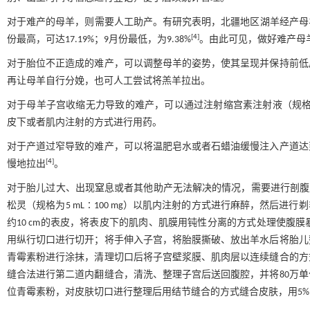
对于难产的母羊，则需要人工助产。有研究表明，北疆地区湖羊经产母羊平均
[
4
]
份最高，可达17.19%；9月份最低，为9.38%
。由此可见，做好难产母
对于胎位不正造成的难产，可以调整母羊的姿势，使其呈现并保持前低
再让母羊自行分娩，也可人工尝试将羔羊拉出。
对于母羊子宫收缩无力导致的难产，可以通过注射缩宫素注射液（规格为2 
皮下或者肌内注射的方式进行用药。
对于产道过窄导致的难产，可以将温肥皂水或者石蜡油缓慢注入产道达
[
4
]
慢地拉出
。
对于胎儿过大、出现窒息或者其他助产无法解决的情况，需要进行剖腹产
松灵（规格为5 mL∶100 mg）以肌内注射的方式进行麻醉，然后进行
约10 cm的表皮，将表皮下的肌肉、肌膜用钝性分离的方式处理使腹
用纵行切口进行切开；将手伸入子宫，将胎膜撕破、放出羊水后将胎儿
青霉素粉进行涂抹，清理切口后将子宫壁浆膜、肌肉层以连续缝合的方
缝合法进行第二道内翻缝合，清洗、整理子宫后送回腹腔，并将80万单
位青霉素粉，对皮肤切口进行整理后用结节缝合的方式缝合皮肤，用5