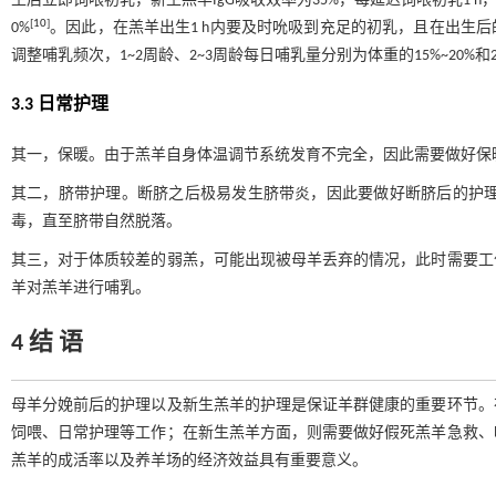
生后立即饲喂初乳，新生羔羊IgG吸收效率为35%，每延迟饲喂初乳1 h，
[
10
]
0%
。因此，在羔羊出生1 h内要及时吮吸到充足的初乳，且在出生后的
调整哺乳频次，1~2周龄、2~3周龄每日哺乳量分别为体重的15%~20%和20
3.3 日常护理
其一，保暖。由于羔羊自身体温调节系统发育不完全，因此需要做好保暖
其二，脐带护理。断脐之后极易发生脐带炎，因此要做好断脐后的护理，
毒，直至脐带自然脱落。
其三，对于体质较差的弱羔，可能出现被母羊丢弃的情况，此时需要工
羊对羔羊进行哺乳。
4 结 语
母羊分娩前后的护理以及新生羔羊的护理是保证羊群健康的重要环节。
饲喂、日常护理等工作；在新生羔羊方面，则需要做好假死羔羊急救、
羔羊的成活率以及养羊场的经济效益具有重要意义。