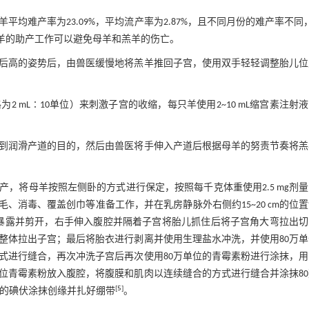
难产率为23.09%，平均流产率为2.87%，且不同月份的难产率不同
羊的助产工作可以避免母羊和羔羊的伤亡。
后高的姿势后，由兽医缓慢地将羔羊推回子宫，使用双手轻轻调整胎儿位
mL∶10单位）来刺激子宫的收缩，每只羊使用2~10 mL缩宫素注射
到润滑产道的目的，然后由兽医将手伸入产道后根据母羊的努责节奏将羔
，将母羊按照左侧卧的方式进行保定，按照每千克体重使用2.5 mg剂
剃毛、消毒、覆盖创巾等准备工作，并在乳房静脉外右侧约15~20 cm的位
膜暴露并剪开，右手伸入腹腔并隔着子宫将胎儿抓住后将子宫角大弯拉出
整体拉出子宫；最后将胎衣进行剥离并使用生理盐水冲洗，并使用80万单
式进行缝合，再次冲洗子宫后再次使用80万单位的青霉素粉进行涂抹，用
位青霉素粉放入腹腔，将腹膜和肌肉以连续缝合的方式进行缝合并涂抹8
[
5
]
%的碘伏涂抹创缘并扎好绷带
。