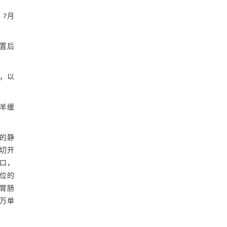
，7月
置后
液，以
羊缓
量的静
置切开
切口，
位的
胃肠
0万单