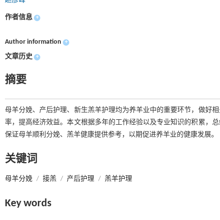
赵彦峰
作者信息
+
Author information
+
文章历史
+
摘要
母羊分娩、产后护理、新生羔羊护理均为养羊业中的重要环节，做好相
率，提高经济效益。本文根据多年的工作经验以及专业知识的积累，总
保证母羊顺利分娩、羔羊健康提供参考，以期促进养羊业的健康发展。
关键词
母羊分娩
/
接羔
/
产后护理
/
羔羊护理
Key words