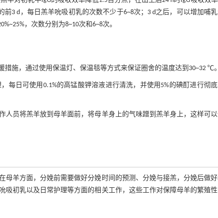
羔羊对初乳中IgG的吸收效率降低1.5百分点，在出生后24 h时IgG吸收效
前3 d，每日羔羊吮吸初乳的次数不少于6~8次；3 d之后，可以增加哺
%~25%，次数分别为8~10次和6~8次。
措施，通过使用保温灯、保温毯等方式来保证圈舍的温度达到30~32 ℃
每日可使用0.1%的高锰酸钾溶液进行清洗，并使用5%的碘酊进行彻
作人员将羔羊放到母羊面前，将母羊身上的气味蹭到羔羊身上，这样可以
在母羊方面，分娩前需要做好分娩时间的预测、分娩与接羔，分娩后做好
吮吸初乳以及日常护理等方面的相关工作，这些工作对保障母羊的繁殖性