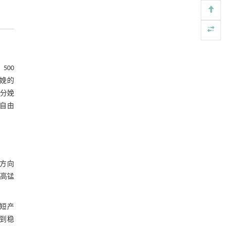
500
分娩的
分娩
自由
方向
的高锰
短产
到稳