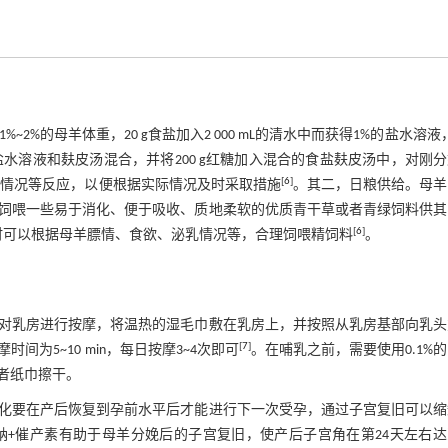
2%的母羊体重，20 g食盐加入2 000 mL的清水中而获得1%的盐水溶液，
将盐水溶液和麸皮汤混合，并将200 g红糖加入混合的食盐麸皮汤中，对刚
[
6
]
泄情况等反应，以便根据实际情况及时采取措施
。其二，日粮供给。母羊
饲喂一些易于消化、便于吸收、质地柔软的优质青干草或者青绿饲料供其
[
6
]
时可以根据母羊膘情、食欲、泌乳情况等，合理饲喂精饲料
。
对乳房进行按摩，将温热的湿毛巾敷在乳房上，并按照从乳房基部向乳头
[
7
]
为5~10 min，每日按摩3~4次即可
。在哺乳之前，需要使用0.1%
者纸巾擦干。
化要在产后恢复到孕前水平后才能进行下一次受孕，通过子宫复旧可以缩
+催产素有助于母羊分娩后的子宫复旧，使产后子宫角在第24天左右达