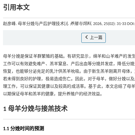
引用本文
赵彦峰. 母羊分娩与产后护理技术[J].
养殖与饲料
, 2026, 25(02): 31-33 DO
上一篇
母羊分娩是保证羊群繁殖的基础。有研究显示，绵羊和山羊难产的发生率为
工作可以有效避免难产、羔羊窒息、产后出血等分娩并发症，降低分娩
恢复，也能够分泌充足的乳汁供羔羊吮吸。由于新生羔羊刚离开母体，
若未得到良好的护理，极易造成伤亡。因此，对于母羊，做好分娩以及
理工作，可以保证其健康以及较高的成活率。基于此，本文总结了母羊
以期保证母羊和羔羊的健康，提升养殖户的经济效益。
1 母羊分娩与接羔技术
1.1 分娩时间的预测