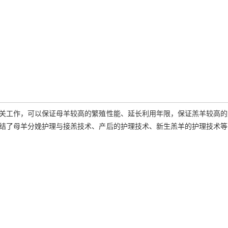
关工作，可以保证母羊较高的繁殖性能、延长利用年限，保证羔羊较高的
结了母羊分娩护理与接羔技术、产后的护理技术、新生羔羊的护理技术等