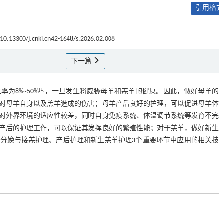
引用格式
I:10.13300/j.cnki.cn42-1648/s.2026.02.008
下一篇
[
1
]
8%~50%
，一旦发生将威胁母羊和羔羊的健康。因此，做好母羊的
对母羊自身以及羔羊造成的伤害；母羊产后良好的护理，可以促进母羊体
对外界环境的适应性较差，同时自身免疫系统、体温调节系统等发育不完
产后的护理工作，可以保证其发挥良好的繁殖性能；对于羔羊，做好新生
分娩与接羔护理、产后护理和新生羔羊护理3个重要环节中应用的相关技