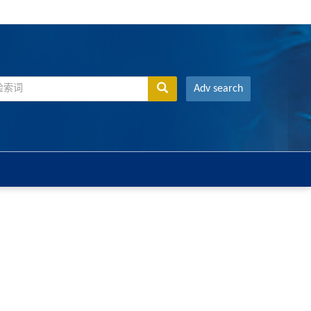
Adv search