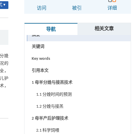
 ▾
访问
被引
详细
相关文章
导航
摘要
关键词
分娩
Key words
况的
引用本文
全，
儿护
1 母羊分娩与接羔技术
术，
1.1 分娩时间的预测
1.2 分娩与接羔
2 母羊产后护理技术
2.1 科学饲喂