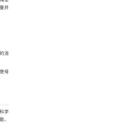
率降至
乳量并
。
底的消
使母
科学
能、