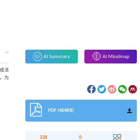
AI Summary
AI Mindmap
成活
，为
PDF (404KB)
228
0