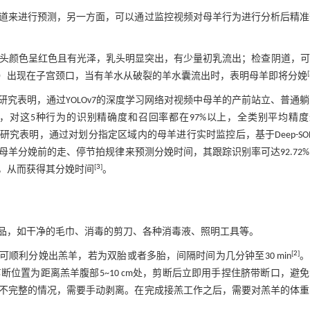
道来进行预测，另一方面，可以通过监控视频对母羊行为进行分析后精准
，乳头颜色呈红色且有光泽，乳头明显突出，有少量初乳流出；检查阴道，
[
）出现在子宫颈口，当有羊水从破裂的羊水囊流出时，表明母羊即将分娩
究表明，通过YOLOv7的深度学习网络对视频中母羊的产前站立、普通
，对这5种行为的识别精确度和召回率都在97%以上，全类别平均精度
研究表明，通过对划分指定区域内的母羊进行实时监控后，基于Deep-SO
羊分娩前的走、停节拍规律来预测分娩时间，其跟踪识别率可达92.72
[
3
]
，从而获得其分娩时间
。
品，如干净的毛巾、消毒的剪刀、各种消毒液、照明工具等。
[
2
]
可顺利分娩出羔羊，若为双胎或者多胎，间隔时间为几分钟至30 min
。
位置为距离羔羊腹部5~10 cm处，剪断后立即用手捏住脐带断口，避
不完整的情况，需要手动剥离。在完成接羔工作之后，需要对羔羊的体重