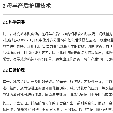
2 母羊产后护理技术
2.1 科学饲喂
其一，补充盐水麸皮汤。在母羊产后1~2 h内饲喂食盐麸皮汤，饲喂量为1%~
g麸皮加入1 000 mL开水中使其充分浸泡和软化后获得麸皮汤，随后
母羊进行饲喂，连用3 d，每次饲喂后观察母羊的食欲、精神状态、排
后体质虚弱，且消化能力较差，因此此时的饲养重点为恢复体质，建议
采食，尽量减少精饲料的饲喂量，避免出现乳房炎；母羊产后1周，此
2.2 日常护理
其一，乳房护理。要及时对分娩后的母羊进行挤奶，若条件允许，可以
进行按摩，从而促进血液循环和乳管通畅，减少对乳房的压力，每次按摩时间
酸钾溶液对乳房进行清洗，避免滋生细菌，清洗后需使用干净的毛巾或
其二，子宫复旧。妊娠阶段母羊的子宫会产生一系列的变化，而这一变
犊间隔，提高繁殖效率。有研究表明，对分娩后的母羊使用氯前列醇钠