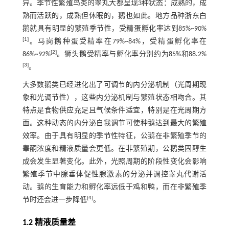
异。季节性繁殖鸟类的睾丸大都呈现3种状态：成熟的，成
熟而活跃的，成熟但休眠的，鹅也如此。地方品种浙东白
鹅就具有明显的繁殖季节性，受精蛋孵化率达到85%~90%
[
1
]
。马岗鹅种蛋受精率在79%~84%，受精蛋孵化率在
[
2
]
86%~92%
。狮头鹅受精率与孵化率分别约为85%和88.2%
[
3
]
。
大多数鹅类已经进化出了可调节的内分泌机制（光周期现
象和光调节性），这些内分泌机制与繁殖状态相吻合。其
特点是食物供应充足且气候条件适宜，特别是在光周期方
面。这种动态的内分泌自我调节可使种鹅达到最大的繁殖
效率。由于具有明显的季节性特征，公鹅在非繁殖季节的
睾酮浓度和精液质量会更低。在非繁殖期，公鹅类固醇生
成会发生显著变化。此外，光照周期的阶段性变化会影响
繁殖季节中腺垂体促性腺激素的分泌并调控睾丸代谢活
动。鹅的生育能力和孵化率远低于鸡和鸭，而在非繁殖季
[
4
]
节时还会进一步降低
。
1.2 精液质量差