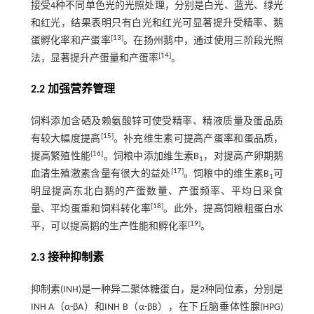
接受4种不同单色光的光照处理，分别是白光、蓝光、绿光
和红光，结果表明只有白光和红光可显著提升受精率、鹅
[
13
]
蛋孵化率和产蛋率
。在扬州鹅中，通过使用三阶段光照
[
14
]
法，显著提升产蛋量和产蛋率
。
2.2 加强营养管理
饲料添加含硒及赖氨酸锌可使受精率、精液质量及蛋品质
[
15
]
有较大幅度提高
。补充维生素可提高产蛋率和蛋品质，
[
16
]
提高繁殖性能
。饲粮中添加维生素B
，对提高产卵期鹅
1
[
17
]
血清生殖激素含量有很大的益处
。饲粮中的维生素B
可
1
明显提高东北白鹅的产蛋数量、产蛋频率、平均日采食
[
18
]
量、平均蛋重和饲料转化率
。此外，提高饲粮粗蛋白水
[
19
]
平，可以提高鹅的生产性能和孵化率
。
2.3 接种抑制素
抑制素(INH)是一种异二聚体糖蛋白，是2种同位素，分别是
INH A（α-βA）和INH B（α-βB），在下丘脑垂体性腺(HPG)