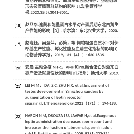
蛋期种鹅繁殖性能、血清生殖激素指标、肠道组织
形态及盲肠菌群结构的影响[J].
动物营养学
报
,
2023
,
35
(5):3041-3051.
赵旦华.遮荫和能量蛋白水平对产蛋后期东北白鹅生
[18]
产性能的影响［D］.哈尔滨：东北农业大学，
2020
.
赵晓钰，吴盈萍，彭箫，
等
.饲粮粗蛋白质水平对伊
[19]
犁鹅生产性能、孵化性能及血清生化指标的影响[J].
动物营养学报
，
2019
，
31
（4）：1630-1636.
安晨.主动免疫INH-α、AMH和PRL融合蛋白对浙东白
[20]
鹅产蛋及就巢性状的影响[D].扬州：扬州大学,
2019
.
LEI
M M
，
DAI
Z C
,
ZHU
H X
,
et al
.Impairment of
[21]
testes development in Yangzhou ganders by
augmentation of leptin receptor
signaling[J].
Theriogenology
,
2021
（171）：194-198.
HARON
N M
,
DSOUZA
J U
,
JAAFAR
H
,
et al
.Exogenous
[22]
leptin administration decreases sperm count and
increases the fraction of abnormal sperm in adult
rats[J].
Fertility and sterility
,
2009
,
93
(1):322-324.