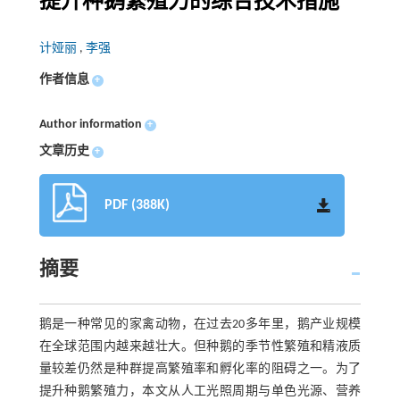
提升种鹅繁殖力的综合技术措施
计娅丽
,
李强
作者信息
+
Author information
+
文章历史
+
PDF (388K)
摘要
鹅是一种常见的家禽动物，在过去20多年里，鹅产业规模
在全球范围内越来越壮大。但种鹅的季节性繁殖和精液质
量较差仍然是种群提高繁殖率和孵化率的阻碍之一。为了
提升种鹅繁殖力，本文从人工光照周期与单色光源、营养