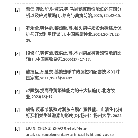
曾佳,凌欣华,钟淑娟,
等
.马岗鹅繁殖性能低的原因分
[2]
析以及应对策略[J].
养禽与禽病防治
,
2025
, (2):42-45.
罗永全,韩远豪,黎颂超,
等
.狮头鹅种质资源概述及保
[3]
护与开发利用建议[J].
中国畜禽种业
,
2024
,
20
(7):32-
39.
段修军,龚道清,魏洪廷,
等
.不同鹅品种繁殖性能的比
[4]
较[J].
中国畜牧杂志
,
2006
(17):17-19.
施振旦,孙爱东.鹅繁殖季节的调控和配套技术[J].
中
[5]
国家禽
,
2011
,
33
(18):40-42.
赵国旗.提高种鹅繁殖能力的十大措施[J].
北方牧
[6]
业
,
2023
(18):19.
虞锐.反季节繁殖对浙东白鹅产蛋性能、血清生化指
[7]
标及相关生殖激素的影响[D].扬州：扬州大学,
2022
.
LIU
G
,
CHEN
Z
,
ZHAO
X
,
et al
.Meta-
[8]
analysis:supplementary artificial light and goose