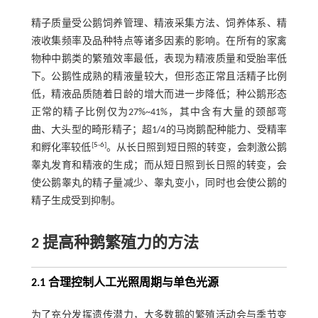
精子质量受公鹅饲养管理、精液采集方法、饲养体系、精
液收集频率及品种特点等诸多因素的影响。在所有的家禽
物种中鹅类的繁殖效率最低，表现为精液质量和受胎率低
下。公鹅性成熟的精液量较大，但形态正常且活精子比例
低，精液品质随着日龄的增大而进一步降低；种公鹅形态
正常的精子比例仅为27%~41%，其中含有大量的颈部弯
曲、大头型的畸形精子；超1/4的马岗鹅配种能力、受精率
[
5
-
6
]
和孵化率较低
。从长日照到短日照的转变，会刺激公鹅
睾丸发育和精液的生成；而从短日照到长日照的转变，会
使公鹅睾丸的精子量减少、睾丸变小，同时也会使公鹅的
精子生成受到抑制。
2 提高种鹅繁殖力的方法
2.1 合理控制人工光照周期与单色光源
为了充分发挥遗传潜力，大多数鹅的繁殖活动会与季节变