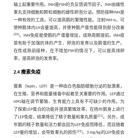
轴上起重要作用。INH是FSH的负反馈调节因子。INH由雄性
睾丸支持细胞和颗粒细胞的雌性卵泡分泌。预防接种INH是
一种有效的工具，可以提高鹅的繁殖性能。注射INH-α，可
使种鹅体内LH含量提高，并使种鹅产蛋性能得到部分改善
[
20
]
。INH免疫能使鹅的产蛋量增加，成熟周期提前。INH疫
苗有助于加强抗体的产生、卵泡的发育以及鹅蛋的生产。
在性成熟前接种，在不增加FSH的情况下，可以提高排卵
率，提高卵泡的发育率。
2.4 瘦素免疫
瘦素（lepin，LEP）是一种由白色脂肪细胞分泌的肽激素，
在生殖、营养和能量储备中起着至关重要的作用。LEP通过
HPG轴在调节繁殖、生育能力上具有不可缺少的作用。为
了探索LEP蛋白的功能并提高繁殖效率，在扬州鹅身上进行
[
21
]
了LEP免疫，结果降低了精子数量和睾丸质量
。另外，成
年鹅的精子数量和活力都会因为LEP免疫而降低，而且随着
[
22
]
LEP量的增加，会导致睾丸的损伤
。3 mg/kg的LEP免疫会