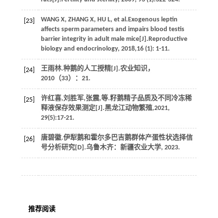
WANG
X
,
ZHANG
X
,
HU
L
,
et al
.Exogenous leptin
[23]
affects sperm parameters and impairs blood testis
barrier integrity in adult male mice[J].
Reproductive
biology and endocrinology
,
2018
,
16
(1): 1-11.
王雨林.种鹅的人工授精[J].
农业知识
，
[24]
2010
（33）：21.
许红喜,刘胜军,张震,
等
.籽鹅精子品质及不同冷冻稀
[25]
释液保存效果测定[J].
黑龙江动物繁殖
,
2021
,
29
(5):17-21.
唐碧徽.伊犁鹅和霍尔多巴吉鹅群体产蛋性状选择信
[26]
号分析研究[D].乌鲁木齐：新疆农业大学,
2023
.