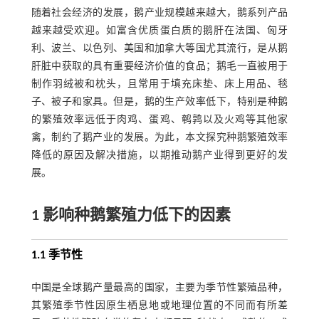
随着社会经济的发展，鹅产业规模越来越大，鹅系列产品
越来越受欢迎。如富含优质蛋白质的鹅肝在法国、匈牙
利、波兰、以色列、美国和加拿大等国尤其流行，是从鹅
肝脏中获取的具有重要经济价值的食品；鹅毛一直被用于
制作羽绒被和枕头，且常用于填充床垫、床上用品、毯
子、被子和家具。但是，鹅的生产效率低下，特别是种鹅
的繁殖效率远低于肉鸡、蛋鸡、鹌鹑以及火鸡等其他家
禽，制约了鹅产业的发展。为此，本文探究种鹅繁殖效率
降低的原因及解决措施，以期推动鹅产业得到更好的发
展。
1 影响种鹅繁殖力低下的因素
1.1 季节性
中国是全球鹅产量最高的国家，主要为季节性繁殖品种，
其繁殖季节性因原生栖息地或地理位置的不同而有所差