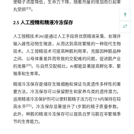
使精子浓度降低，生命力下降，随着剂量的增加而引起睾
[
23
]
丸受损
。
2.5 人工授精和精液冷冻保存
人工授精技术(AI)是通过人工手段将优质精液采集、处理并
输入雌性动物生殖道，从而达到高效繁殖的一种现代生物
技术。人工授精技术可提高种鹅利用率，克服因种鹅品种
之间、公母体重差异而导致的交配难的问题，促进鹅产业
[
24
]
的发展
。与自然交配相比，AI都能显著提高孵化率、繁
殖率和生育率。
精液冷冻保存是储存生殖细胞和保证鸟类遗传多样性的重
要方法。冷冻保存可以保留野生和家养鸟类的遗传潜力。
运用精液冷冻保护剂可以使籽鹅精子活力在72 h内保持在较
[
25
]
高水平
。冷冻保存显著提升了1岁鹅的精子质量参数。
此外，种鹅的精液冷冻保存可以提高白罗马鹅在非繁殖季
节的生育能力。