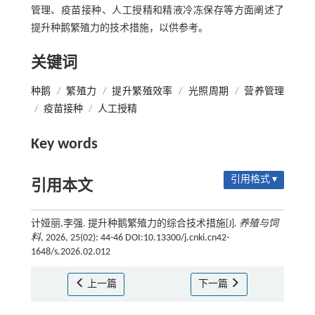
管理、疫苗接种、人工授精和精液冷冻保存等方面阐述了
提升种鹅繁殖力的技术措施，以供参考。
关键词
种鹅
/
繁殖力
/
提升繁殖效率
/
光照周期
/
营养管理
/
疫苗接种
/
人工授精
Key words
引用格式 ▾
引用本文
计娅丽,李强. 提升种鹅繁殖力的综合技术措施[J].
养殖与饲
料
, 2026, 25(02): 44-46 DOI:10.13300/j.cnki.cn42-
1648/s.2026.02.012
上一篇
下一篇