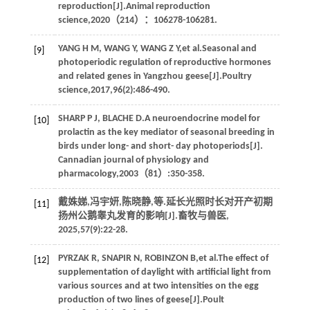
reproduction[J].
Animal reproduction
science
,
2020
（214）：106278-106281.
YANG
H M
,
WANG
Y
,
WANG
Z Y
,
et al
.Seasonal and
[9]
photoperiodic regulation of reproductive hormones
and related genes in Yangzhou geese[J].
Poultry
science
,
2017
,
96
(2):486-490.
SHARP
P J
,
BLACHE
D
.A neuroendocrine model for
[10]
prolactin as the key mediator of seasonal breeding in
birds under long- and short- day photoperiods[J].
Cannadian journal of physiology and
pharmacology
,
2003
（81）:350-358.
戴姝娣,冯宇妍,陈晓静,
等
.延长光照时长对开产初期
[11]
扬州公鹅睾丸发育的影响[J].
畜牧与兽医
,
2025
,
57
(9):22-28.
PYRZAK
R
,
SNAPIR
N
,
ROBINZON
B
,
et al
.The effect of
[12]
supplementation of daylight with artificial light from
various sources and at two intensities on the egg
production of two lines of geese[J].
Poult