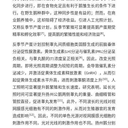
化同步进行，即在食物充足且有利于鹅雏生长的条件下进
行。在野生鹅种群中，这种同步性是有益的；然而，在商
业鹅养殖中，这却阻碍了经济收益。引进人工光照计划，
又称反季节产蛋计划，反季节繁殖可显著提高鹅产蛋期受
[
7
]
[
8
]
精率和孵化效率
，提高鹅的繁殖性能和经济效益
。
反季节产蛋计划控制睾丸间质细胞类固醇生成的前脑垂体
分泌促性腺激素。黄体生成素(LH)分泌与催乳素(PRL)分泌呈
[
9
]
负相关，与睾丸酮的(T)浓度呈正相关
。因此，改变光照
周期，即将光照周期调整为较短的周期，会导致催乳素分
泌减少，并激活促黄体生成素释放激素（GnRH），从而引
[
10
]
起促黄体生成素水平升高，进而刺激睾酮浓度上升
。人
工照明可显著提升鹅繁殖和生长速度。研究表明，延长光
照时间可显著提升扬州公鹅两侧睾丸的重量、曲细精管和
[
11
]
管腔直径，促进睾丸发育
。此外，不同波长的光线对视
网膜感光细胞有不同的刺激作用，从而对生殖器官的发育
[
12
]
造成影响
。因此，不同的单色光源对视网膜感光细胞的
刺激作用不同，光对光线的刺激作用也不同。扬州鹅分别