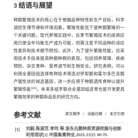
3 结语与展望
种鹅繁殖技术的核心在于根据品种特性和生产目标，科学
调控生理节律和环境因素。繁殖性能低下是种鹅繁殖的一
个关键问题。现代养殖实践中，反季节繁殖技术的成熟应
用已使全年均衡生产成为可能，但需注意不同品种的适应
性差异和技术细节把控。此外，为了提升繁殖性能，应采
用技术手段来提高种鹅种群的表现，包括饲养管理、疾病
预防、杂交育种、营养调节和生物安全。研究表明，可以
利用全基因组选择育种技术筛选对伊犁鹅和霍尔多巴吉鹅
产蛋性状的候选基因，进一步应用于种鹅遗传育种以提升
[
26
]
繁殖性能
。未来多组学联合全基因组选育也是开发更具
繁殖效率的种鹅新品系的研究方向。
参考文献
原文顺序
|
出版日期
|
本文引用
刘毅,陈淑芳,李玲,
等
.浙东白鹅种质资源挖掘与创新
[1]
利用现状[J].
中国畜禽种业
,
2025
,
21
(2): 60-70.