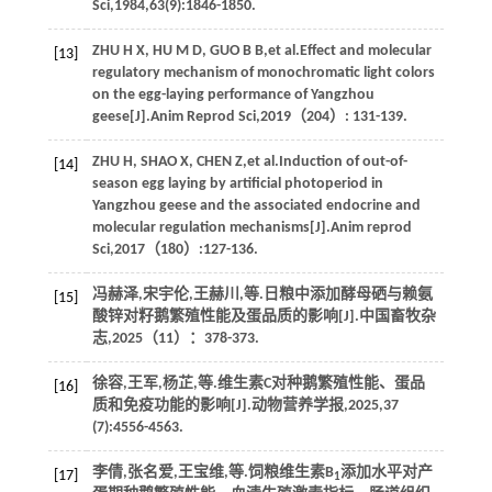
Sci
,
1984
,
63
(9):1846-1850.
ZHU
H X
,
HU
M D
,
GUO
B B
,
et al
.Effect and molecular
[13]
regulatory mechanism of monochromatic light colors
on the egg-laying performance of Yangzhou
geese[J].
Anim Reprod Sci
,
2019
（204）: 131-139.
ZHU
H
,
SHAO
X
,
CHEN
Z
,
et al
.Induction of out-of-
[14]
season egg laying by artificial photoperiod in
Yangzhou geese and the associated endocrine and
molecular regulation mechanisms[J].
Anim reprod
Sci
,
2017
（180）:127-136.
冯赫泽,宋宇伦,王赫川,
等
.日粮中添加酵母硒与赖氨
[15]
酸锌对籽鹅繁殖性能及蛋品质的影响[J].
中国畜牧杂
志
,
2025
（11）：378-373.
徐容,王军,杨芷,
等
.维生素C对种鹅繁殖性能、蛋品
[16]
质和免疫功能的影响[J].
动物营养学报
,
2025
,
37
(7):4556-4563.
李倩,张名爱,王宝维,
等
.饲粮维生素B
添加水平对产
[17]
1