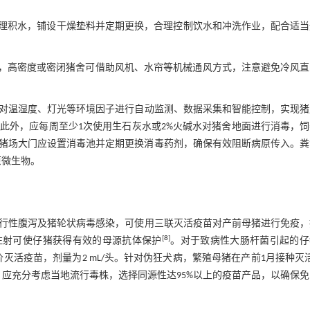
时清理积水，铺设干燥垫料并定期更换，合理控制饮水和冲洗作业，配合适
风，高密度或密闭猪舍可借助风机、水帘等机械通风方式，注意避免冷风直
对温湿度、灯光等环境因子进行自动监测、数据采集和智能控制，实现猪
此外，应每周至少1次使用生石灰水或2%火碱水对猪舍地面进行消毒，
；且在猪场大门应设置消毒池并定期更换消毒药剂，确保有效阻断病原传入。
原微生物。
行性腹泻及猪轮状病毒感染，可使用三联灭活疫苗对产前母猪进行免疫，
[
8
]
海穴注射可使仔猪获得有效的母源抗体保护
。对于致病性大肠杆菌引起的仔
程多价灭活疫苗，剂量为2 mL/头。针对伪狂犬病，繁殖母猪在产前1月接种灭
疫前，应充分考虑当地流行毒株，选择同源性达95%以上的疫苗产品，以确保