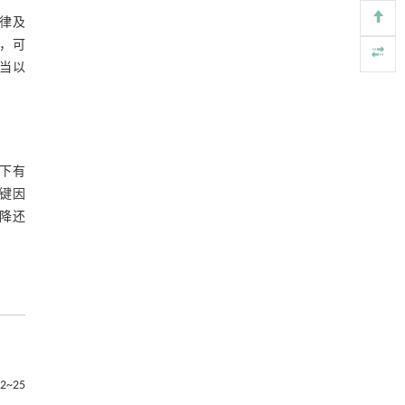
律及
，可
当以
下有
键因
降还
~25