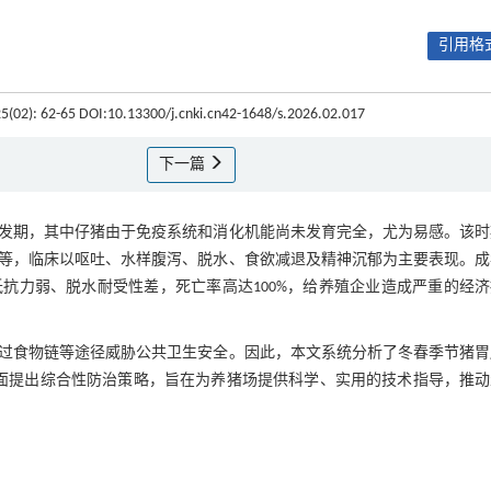
引用格式
25(02): 62-65 DOI:10.13300/j.cnki.cn42-1648/s.2026.02.017
下一篇
发期，其中仔猪由于免疫系统和消化机能尚未发育完全，尤为易感。该时
等，临床以呕吐、水样腹泻、脱水、食欲减退及精神沉郁为主要表现。成
抗力弱、脱水耐受性差，死亡率高达100%，给养殖企业造成严重的经
过食物链等途径威胁公共卫生安全。因此，本文系统分析了冬春季节猪胃
面提出综合性防治策略，旨在为养猪场提供科学、实用的技术指导，推动