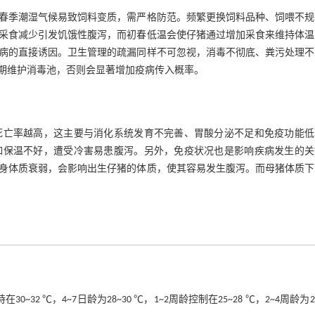
春季潮湿气候易致饲料变质，需严格防范。频繁更换饲料品种、饲喂不规
采食减少引发饥饿性腹泻，而初春低温会使仔猪通过增加采食来维持体温
病的直接诱因。卫生管理的疏漏同样不可忽视，消毒不彻底、粪污处理不
期维护消毒池，否则会显著增加疫病传入概率。
死亡率越高，这主要与消化系统发育不完善、胃酸分泌不足和免疫功能低
如保温不好，遭受冷害易患腹泻。另外，免疫状况也是影响疾病发生的关
身体质衰弱，会影响出生仔猪的体质，使其容易发生腹泻。而母猪体质下
 ℃，4~7日龄为28~30 ℃，1~2周龄控制在25~28 ℃，2~4周龄为22