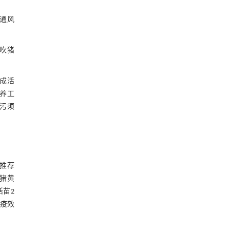
当通风
吹猪
成活
饲养工
粪污须
推荐
猪黄
活苗2
免疫效