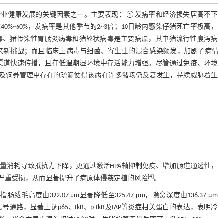
猪业健康发展的关键因素之一。主要表现：①发病率和经济损失居高不下
%~60%，发病率是其他季节的2~3倍；10日龄内感染仔猪死亡率极高
毒、猪传染性胃肠炎病毒和猪轮状病毒是主要病原，其中猪流行性腹泻病
带来新挑战；而且临床上病毒与细菌、寄生虫的混合感染频发，加剧了病
渠道快速传播，且在低温潮湿环境中存活能力增强。尽管通过免疫、环境
及饲养管理中存在的疏漏使得该病在许多猪场仍反复发生，持续威胁着生
量消耗导致抵抗力下降，更通过激活HPA轴抑制免疫、增加肠道通透性，
[
4
]
严重受损，从而显著提升了病原体侵袭定植的风险
。
毛高度由392.07 μm显著降低至325.47 μm，隐窝深度由136.37 μ
/IAP信号通路，显著上调p65、IkB、p-IkB及IAP等炎症相关蛋白的表达，表明