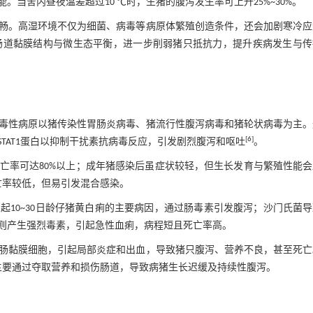
当舍内昼夜温差超过10 ℃时，生猪的腹泻发生率可上升25%~30%。
畅。高湿环境不仅为细菌、病毒等病原体繁殖创造条件，还会加剧寒冷应
肠道黏膜结构与微生态平衡，进一步削弱猪只抵抗力，提升疾病发生与传
毒性病原以猪传染性胃肠炎病毒、猪流行性腹泻病毒和猪轮状病毒为主。
[
6
]
TAT1蛋白以抑制干扰素抗病毒反应，引发剧烈腹泻和呕吐
。
亡率可达80%以上；成年猪感染后虽症状较轻，但生长发育与繁殖性能会
亡率较低，但易引发混合感染。
10~30日龄仔猪黄白痢的主要病因，通过肠毒素引发腹泻；沙门氏菌
则产生强烈毒素，引起急性血痢，病程短且死亡率高。
肠黏膜细胞，引起局部炎症和出血，导致猪只腹泻、营养不良，甚至死亡
主要通过夺取营养和损伤肠道，导致病猪生长迟缓及持续性腹泻。