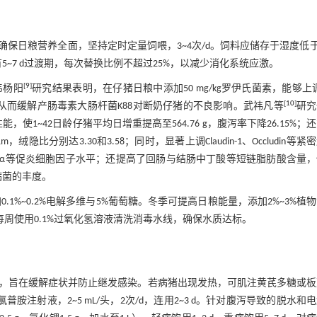
日粮营养全面，坚持定时定量饲喂，3~4次/d。饲料应储存于湿度低于
有5~7 d过渡期，每次替换比例不超过25%，以减少消化系统应激。
[
9
]
韦杨阳
研究结果表明，在仔猪日粮中添加50 mg/kg罗伊氏菌素，能够上
[
10
]
从而缓解产肠毒素大肠杆菌K88对断奶仔猪的不良影响。武祎凡等
研究
使1~42日龄仔猪平均日增重提高至564.76 g，腹泻率下降26.15%；
绒隐比分别达3.30和3.58；同时，显著上调Claudin-1、Occludin等紧
L-6、TNF-α等促炎细胞因子水平；还提高了回肠与结肠中丁酸等短链脂肪酸含量
病菌的丰度。
.1%~0.2%电解多维与5%葡萄糖。冬季可提高日粮能量，添加2%~3%植
每周使用0.1%过氧化氢溶液清洗消毒水线，确保水质达标。
，旨在缓解症状并防止继发感染。若病猪出现发热，可肌注黄芪多糖或板
氧氯普胺注射液，2~5 mL/头，2次/d，连用2~3 d。针对腹泻导致的脱水和