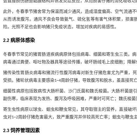
会直接损伤肠道黏膜结构并诱发炎症反应，从而损害仔猪的消化吸收功能。
此外，冬春季节猪舍常为保温而减少通风，造成湿度偏高、空气流通不
从而诱发腹泻。通风不良会导致氨气、硫化氢等有害气体积聚，损害
险。光照不足也会影响猪只免疫状态，增加对疾病的易感性。
2.2 病原体感染
冬春季节常见的猪胃肠道疾病病原体包括病毒、细菌和寄生虫三类。病
病毒通过粪便、呕吐物及器具等途径传播，破坏肠绒毛上皮细胞；降解S
猪传染性胃肠炎病毒和猪流行性腹泻病毒对新生仔猪危害尤为严重，死
受损。猪轮状病毒主要感染1~4周龄仔猪，导致腹泻和脱水，虽直接死
细菌性病原包括致病性大肠杆菌、沙门氏菌和魏氏梭菌。大肠杆菌是引起
副伤寒，临床表现为发热、腹泻及呼吸困难，严重时可死亡；魏氏梭菌
寄生虫性病原以球虫、蛔虫和鞭虫常见，其夺取宿主的营养，直接破坏
虫对1~2周龄仔猪危害最大，致严重腹泻并伴较高死亡率；蛔虫与鞭虫
2.3 饲养管理因素