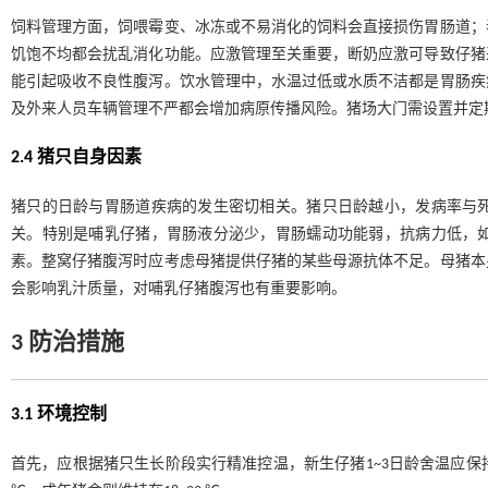
饲料管理方面，饲喂霉变、冰冻或不易消化的饲料会直接损伤胃肠道；
饥饱不均都会扰乱消化功能。应激管理至关重要，断奶应激可导致仔猪
能引起吸收不良性腹泻。饮水管理中，水温过低或水质不洁都是胃肠疾
及外来人员车辆管理不严都会增加病原传播风险。猪场大门需设置并定
2.4 猪只自身因素
猪只的日龄与胃肠道疾病的发生密切相关。猪只日龄越小，发病率与
关。特别是哺乳仔猪，胃肠液分泌少，胃肠蠕动功能弱，抗病力低，
素。整窝仔猪腹泻时应考虑母猪提供仔猪的某些母源抗体不足。母猪本
会影响乳汁质量，对哺乳仔猪腹泻也有重要影响。
3 防治措施
3.1 环境控制
首先，应根据猪只生长阶段实行精准控温，新生仔猪1~3日龄舍温应保持在30~32