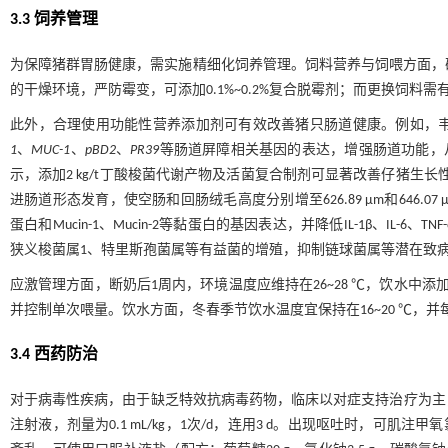
3.3 饲养管理
为保障猪群胃肠健康，需实施精细化饲养管理。饲料营养与饲喂方面，确保
的干燥环境，严防霉变，可添加0.1%~0.2%复合脱霉剂；而更换饲料需
此外，合理使用功能性营养添加剂可有效改善猪只肠道健康。例如，
1
、
MUC-1
、
pBD2
、
PR39
等肠道屏障相关基因的表达，增强肠道功能，
示，添加2 kg/t丁酸梭菌代谢产物及活菌复合制剂可显著改善仔猪生长性能，
进肠道形态发育，使空肠和回肠绒毛高度分别增至626.89 μm和646.07 μm，
蛋白和Mucin-1、Mucin-2等黏蛋白的基因表达，并降低IL-1β、I
狭义梭菌属1、特里斯孢菌属等有益菌的增殖，抑制链球菌属等潜在致
应激管理方面，断奶后1周内，环境温度应维持在26~28 ℃，饮水中添加0
并控制单次喂量。饮水方面，冬春季节饮水温度宜保持在16~20 ℃，并
3.4 西药防治
对于病毒性疾病，由于缺乏特效抗病毒药物，临床以对症支持治疗为主
注射液，剂量为0.1 mL/kg，1次/d，连用3 d。出现呕吐时，可肌注甲