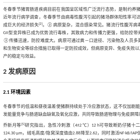
冬春季节猪胃肠道疾病目前在我国呈区域性广泛流行态势，是制约养
近年流行病学调查，冬春季节由病毒性腹泻引起的猪场群体阳性率可达40
[
2
]
成巨大的经济损失
。②病原复杂，混合感染常见。猪流行性腹泻病
GII型变异株已成为优势流行毒株，其致病力和传播力更强，给防控
③传播迅速，防控难度大。病原可通过粪－口途径、污染物及人员多
和生物安全等综合措施已取得一定防控成效，但病原变异、免疫失败以
产的稳定与效益。
2 发病原因
2.1 环境因素
冬春季节的低温和昼夜温差使猪群持续处于冷应激状态，这不仅加剧能
发能量竞争与肠道缺血缺氧及氧化应激，共同导致肠道物理与免疫屏障
[
5
]
乔新月等
研究指出，急性冷刺激（4±2 ℃）12 h可导致断奶仔猪十二指肠绒
124.30 μm，绒毛高度/隐窝深度值由2.88降至2.62，同时激活NF-kB