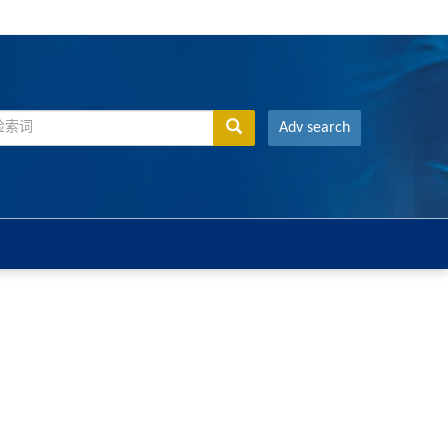
Adv search