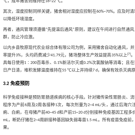
℃，成年猪舍则维持在18~22 ℃。
其次，湿度控制同样关键，猪舍相对湿度应控制在60%~70%。应及
以降低环境湿度。
再者，通风管理须遵循“先提温后通风”原则，建议在午间进行自然通
群，防止冷应激。
以内乡县牧原现代农业综合体有限公司为例，采用猪舍自动化通风，并
[
7
]
率提升3%，头均药费减少41.79元，猪场整体生产效益提高35%以上
。
具每日使用1∶200百毒杀、0.1%新洁尔灭或0.2%次氯酸钠等消毒
日产日清，堆积发酵温度维持在55 ℃以上并持续7 d，确保有效杀灭病
3.2 免疫预防
科学免疫接种是预防胃肠道疾病的核心手段。针对猪传染性胃肠炎、流
程序为产前6周及2周各接种1次，每次剂量为2~4 mL/头，通过后
痢、白痢，在母猪产前40~45 d和产前15~20 d分别接种免疫基因工
mL，断奶仔猪在2~4周龄接种基因缺失弱毒苗1.5 mL。所有疫苗免
果。