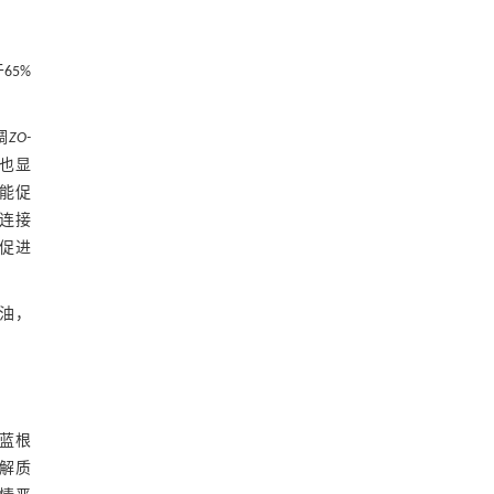
65%
调
ZO-
也显
还能促
密连接
，促进
物油，
蓝根
电解质