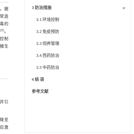
3 防治措施
。据
，常造
3.1 环境控制
毒的
[
3
]
情
。
3.2 免疫预防
控制
3.3 饲养管理
猪生
3.4 西药防治
3.5 中药防治
4 结 语
参考文献
并引
m降至
冷应激