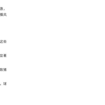
激，
播风
这些
显著
导致猪
。球