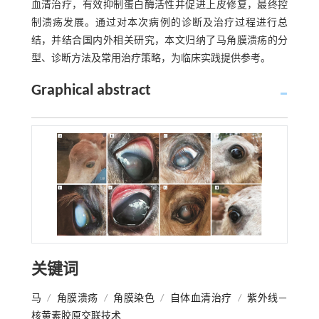
血清治疗，有效抑制蛋白酶活性并促进上皮修复，最终控
制溃疡发展。通过对本次病例的诊断及治疗过程进行总
结，并结合国内外相关研究，本文归纳了马角膜溃疡的分
型、诊断方法及常用治疗策略，为临床实践提供参考。
Graphical abstract
关键词
马
/
角膜溃疡
/
角膜染色
/
自体血清治疗
/
紫外线－
核黄素胶原交联技术