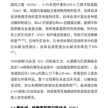
胺四乙酸（EDTA）、0.1%多西环素和10% N-乙酰半胱氨酸
（NAC）等。因国内普遍缺乏兽用眼用制剂批号，自体血清
促进角膜溃疡修复具有独特优势。自体血清中富含多种蛋
白酶抑制成分，如α2-巨球蛋白和α1-抗胰蛋白酶，能够中和
胶原酶及金属蛋白酶，阻断角膜基质的持续溶解，同时含
有上皮生长因子（EGF）和纤维连接蛋白，有助于促进角膜
[
38
-
39
]
修复
。在体外实验中，与未经处理的泪液样本中的蛋
白水解活性相比，自体血清使蛋白水解活性降低了90%
[
37
]
。
100%新鲜马血清（ES）的制备方法：从健康马匹颈静脉采
血至7 ml规格的黄色采血管中（含硅酸盐颗粒促凝剂），血
液凝固后在1 000 g的离心力下离心8 min，收集到的上层血
清即为所需样品。整个过程需在采血当天完成，以确保血
[
37
]
清活性，并以未稀释的新鲜状态直接使用
。临床建议每
2~4 h滴用1次自体血清，持续使用至角膜结构恢复稳定或溃
疡上皮完成再生。