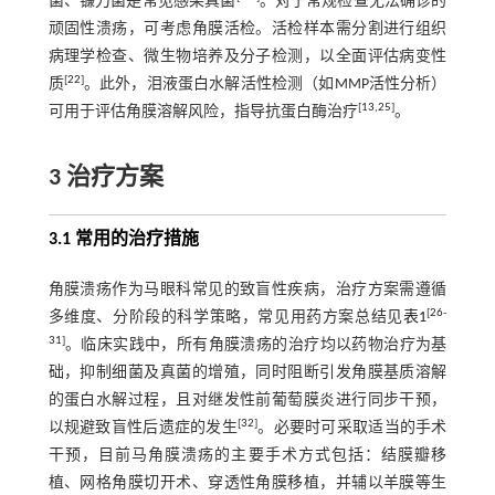
菌、镰刀菌是常见感染真菌
。对于常规检查无法确诊的
顽固性溃疡，可考虑角膜活检。活检样本需分割进行组织
病理学检查、微生物培养及分子检测，以全面评估病变性
[
22
]
质
。此外，泪液蛋白水解活性检测（如MMP活性分析）
[
13
,
25
]
可用于评估角膜溶解风险，指导抗蛋白酶治疗
。
3 治疗方案
3.1 常用的治疗措施
角膜溃疡作为马眼科常见的致盲性疾病，治疗方案需遵循
[
26
-
多维度、分阶段的科学策略，常见用药方案总结见
表1
31
]
。临床实践中，所有角膜溃疡的治疗均以药物治疗为基
础，抑制细菌及真菌的增殖，同时阻断引发角膜基质溶解
的蛋白水解过程，且对继发性前葡萄膜炎进行同步干预，
[
32
]
以规避致盲性后遗症的发生
。必要时可采取适当的手术
干预，目前马角膜溃疡的主要手术方式包括：结膜瓣移
植、网格角膜切开术、穿透性角膜移植，并辅以羊膜等生