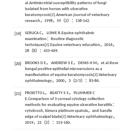
al
.Antimicrobial susceptibility patterns of fungi
isolated from horses with ulcerative
keratomycosis[J].
American journal of veterinary
research
，
1998
，
59
（2）：138-142.
SERUCA
C
，
LOWE
R
.Equine ophthalmic
[19]
examination：Routine diagnostic
techniques[J].
Equine veterinary education
，
2016
，
28
（8）：455-469.
BROOKS
D E
，
ANDREW
S E
，
DENIS
H M
，
et al
.Rose
[20]
bengal positive epithelial microerosions as a
manifestation of equine keratomycosis[J].
Veterinary
ophthalmology
，
2000
，
3
（2/3）：83-86.
PROIETTO
L
，
BEATTY
S S
，
PLUMMER
C
[21]
E
.Comparison of 3 corneal cytology collection
methods for evaluating equine ulcerative keratitis：
cytobrush, kimura platinum spatula，and handle
edge of scalpel blade[J].
Veterinary ophthalmology
，
2019
，
22
（2）：153-160.