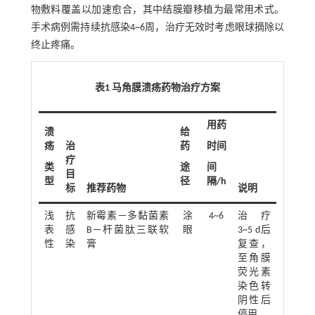
物敷料覆盖以加速愈合，其中结膜瓣移植为最常用术式。
手术病例需持续抗感染4~6周，治疗无效时考虑眼球摘除以
终止疼痛。
表1 马角膜溃疡药物治疗方案
用药
溃
给
疡
治
药
时间
疗
类
途
间
目
型
径
隔/h
标
推荐药物
说明
浅
抗
新霉素－多黏菌素
涂
4~6
治疗
表
感
B－杆菌肽三联软
眼
3~5 d后
性
染
膏
复查，
至角膜
荧光素
染色转
阴性后
停用