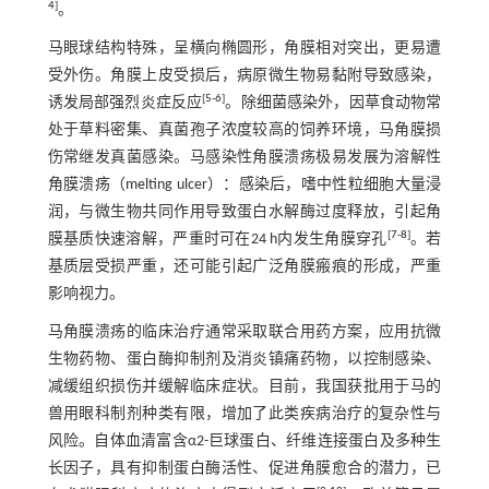
4
]
。
马眼球结构特殊，呈横向椭圆形，角膜相对突出，更易遭
受外伤。角膜上皮受损后，病原微生物易黏附导致感染，
[
5
-
6
]
诱发局部强烈炎症反应
。除细菌感染外，因草食动物常
处于草料密集、真菌孢子浓度较高的饲养环境，马角膜损
伤常继发真菌感染。马感染性角膜溃疡极易发展为溶解性
角膜溃疡（melting ulcer）：感染后，嗜中性粒细胞大量浸
润，与微生物共同作用导致蛋白水解酶过度释放，引起角
[
7
-
8
]
膜基质快速溶解，严重时可在24 h内发生角膜穿孔
。若
基质层受损严重，还可能引起广泛角膜瘢痕的形成，严重
影响视力。
马角膜溃疡的临床治疗通常采取联合用药方案，应用抗微
生物药物、蛋白酶抑制剂及消炎镇痛药物，以控制感染、
减缓组织损伤并缓解临床症状。目前，我国获批用于马的
兽用眼科制剂种类有限，增加了此类疾病治疗的复杂性与
风险。自体血清富含α2-巨球蛋白、纤维连接蛋白及多种生
长因子，具有抑制蛋白酶活性、促进角膜愈合的潜力，已