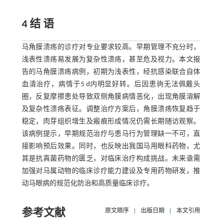
4 结 语
马角膜溃疡的诊疗对专业要求较高。早期管理不充分时，
浅表性溃疡易发展为复杂性溃疡，甚至危及视力。本文报
告的马角膜溃疡病例，初期为浅表性，经抗感染联合自体
血清治疗，病情于5 d内明显好转。后因患驹无法佩戴头
圈，反复摩擦患处导致双侧角膜病情恶化，出现角膜溶解
及复杂性溃疡表征。调整治疗方案后，角膜溃疡恢复趋于
稳定，肉芽组织增生及瘢痕形成情况仍需长期随访观察。
该病例提示，早期规范治疗与患马行为管理缺一不可，直
接影响预后效果。同时，也反映出我国马用眼科药物，尤
其是抗真菌药物的匮乏，对临床治疗构成挑战。未来亟需
加强对马属动物的临床诊疗能力建设及专用药物研发，推
动马眼病的规范化防治和高质量临床诊疗。
参考文献
原文顺序
|
出版日期
|
本文引用