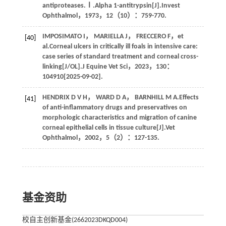
antiproteases.Ⅰ.Alpha 1-antitrypsin[J].
Invest
Ophthalmol
，
1973
，
12
（10）：759-770.
IMPOSIMATO
I
，
MARIELLA
J
，
FRECCERO
F
，
et
[40]
al
.Corneal ulcers in critically ill foals in intensive care:
case series of standard treatment and corneal cross-
linking[J/OL].
J Equine Vet Sci
，
2023
，
130
：
104910[2025-09-02].
HENDRIX
D V H
，
WARD
D A
，
BARNHILL
M A
.Effects
[41]
of anti-inflammatory drugs and preservatives on
morphologic characteristics and migration of canine
corneal epithelial cells in tissue culture[J].
Vet
Ophthalmol
，
2002
，
5
（2）：127-135.
基金资助
校自主创新基金(2662023DKQD004)