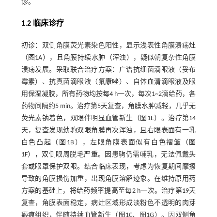
诊。
1.2 临床诊疗
初诊：双侧角膜荧光素染色阳性，显示浅表性角膜溃疡灶
（
图1
A），且角膜持续水肿（浑浊），疑似朝复杂性角膜
溃疡发展。采取联合治疗方案：广谱抗细菌滴眼液（妥布
霉素）、抗真菌滴眼液（氟康唑）、自体血清滴眼液及眼
用保湿凝胶，所有药物均按每4 h一次，每次1~2滴给药，各
药物间隔约5 min。治疗第5天复查，角膜水肿减轻，几乎无
荧光素钠着色，双眼伴明显血管新生（
图1
E）。治疗第14
天，复查发现幼驹双眼角膜再次浑浊，且右眼表面有一乳
白色凸起（
图1
B），左眼角膜表面似有白色褶皱（
图
1
F），双侧眼周脱毛严重。因患驹仍需哺乳，无法佩戴头
套或眼罩保护双眼。结合临床表现，考虑为恢复期间摩擦
导致的角膜损伤加重，出现角膜溶解迹象。在维持原用药
方案的基础上，将给药频率提高至每2 h一次。治疗第19天
复查，角膜表面稳定，病灶区域形成淡粉色不透明的肉芽
瘢痕组织，伴随持续血管新生（
图1
C、
图1
G）。因双侧角