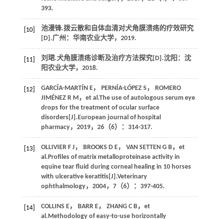
393.
池漫锋.拨云散和自体血清对犬角膜溃疡的疗效研究
[10]
[D].广州：华南农业大学，
2019
.
刘珺.犬角膜溃疡诊断及治疗方法探究[D].沈阳：沈
[11]
阳农业大学，
2018
.
GARCÍA-MARTÍN
E
，
PERNÍA-LÓPEZ
S
，
ROMERO
[12]
JIMÉNEZ
R M
，
et al
.The use of autologous serum eye
drops for the treatment of ocular surface
disorders[J].
European journal of hospital
pharmacy
，
2019
，
26
（6）：314-317.
OLLIVIER
F J
，
BROOKS
D E
，
VAN SETTEN
G B
，
et
[13]
al
.Profiles of matrix metalloproteinase activity in
equine tear fluid during corneal healing in 10 horses
with ulcerative keratitis[J].
Veterinary
ophthalmology
，
2004
，
7
（6）：397-405.
COLLINS
E
，
BARR
E
，
ZHANG
C B
，
et
[14]
al
.Methodology of easy-to-use horizontally