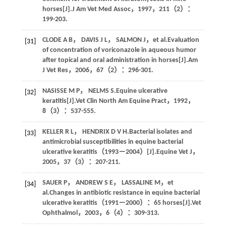
horses[J].
J Am Vet Med Assoc
，
1997
，
211
（2）：
199-203.
CLODE
A B
，
DAVIS
J L
，
SALMON
J
，
et al
.Evaluation
[31]
of concentration of voriconazole in aqueous humor
after topical and oral administration in horses[J].
Am
J Vet Res
，
2006
，
67
（2）：296-301.
NASISSE
M P
，
NELMS
S
.Equine ulcerative
[32]
keratitis[J].
Vet Clin North Am Equine Pract
，
1992
，
8
（3）：537-555.
KELLER
R L
，
HENDRIX
D V H
.Bacterial isolates and
[33]
antimicrobial susceptibilities in equine bacterial
ulcerative keratitis（1993－2004）[J].
Equine Vet J
，
2005
，
37
（3）：207-211.
SAUER
P
，
ANDREW
S E
，
LASSALINE
M
，
et
[34]
al
.Changes in antibiotic resistance in equine bacterial
ulcerative keratitis（1991－2000）：65 horses[J].
Vet
Ophthalmol
，
2003
，
6
（4）：309-313.