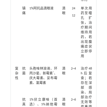
镇
1%阿托品滴眼液
滴
24
单次用
痛
眼
药至瞳
12
孔扩
张，治
疗期间
维持用
药，若
出现腹
痛症状
立即停
用
复
抗
头孢唑林溶液、环
滴
2~4
治疗48
*
杂
菌
丙沙星、新霉素
、
眼
h后复
性
庆大霉素、妥布霉
查；若
素、氯霉素
存在深
部感
染、局
部治疗
抗
1%伏立康唑（首
滴
2~6
无效等
真
选）、5%纳他霉
眼
严重情