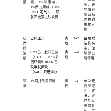
菌
素、1%咪康唑、
况，需
1%伊曲康唑（30%
酌情选
DMSO配制）、磺
用系统
胺嘧啶银皮肤软膏
性抗微
生物药
物
†
抗
自体血清
滴
1~2
至角膜
角
眼
结构稳
膜
定，溶
0.2%乙二胺四乙酸
滴
2~4
溶
解停止
（EDTA）、0.1%多
眼
解
后停用
西环素和10% N-乙
酰半胱氨酸
（NAC）眼用溶液
镇
1%阿托品滴眼液
滴
24
单次用
痛
眼
药至瞳
孔扩
张，治
疗期间
维持用
药，若