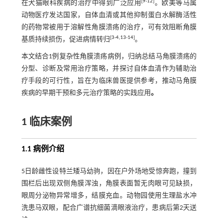
[
9
-
12
]
在犬猫眼科疾病的治疗中得到广泛应用
。欧美等马属
动物医疗发达国家，自体血清或其他抑制蛋白水解酶活性
的药物常被用于溶解性角膜溃疡的治疗，可有效阻断角膜
[
3
-
4
,
13
-
14
]
基质持续损伤，促进病情转归
。
本文结合1例复杂性角膜溃疡病例，归纳总结马角膜溃疡的
分型、诊断及常用治疗策略，并探讨自体血清作为辅助治
疗手段的可行性，旨在为临床兽医提供参考，推动马角膜
疾病的早期干预和多元治疗策略的实践应用
。
1 临床案例
1.1 病例介绍
5日龄雌性设特兰矮马幼驹，因在户外场地受惊奔跑，撞到
围栏后出现双侧角膜浑浊，角膜表面暂无肉眼可见缺损，
眼周分泌物异常增多，结膜充血。动物园使用生理盐水冲
洗患马双眼，配合广谱抗细菌滴眼液治疗，患病后第2天送