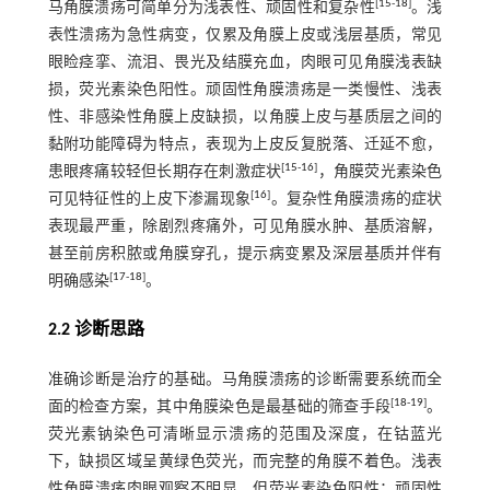
[
15
-
18
]
马角膜溃疡可简单分为浅表性、顽固性和复杂性
。浅
表性溃疡为急性病变，仅累及角膜上皮或浅层基质，常见
眼睑痉挛、流泪、畏光及结膜充血，肉眼可见角膜浅表缺
损，荧光素染色阳性。顽固性角膜溃疡是一类慢性、浅表
性、非感染性角膜上皮缺损，以角膜上皮与基质层之间的
黏附功能障碍为特点，表现为上皮反复脱落、迁延不愈，
[
15
-
16
]
患眼疼痛较轻但长期存在刺激症状
，角膜荧光素染色
[
16
]
可见特征性的上皮下渗漏现象
。复杂性角膜溃疡的症状
表现最严重，除剧烈疼痛外，可见角膜水肿、基质溶解，
甚至前房积脓或角膜穿孔，提示病变累及深层基质并伴有
[
17
-
18
]
明确感染
。
2.2 诊断思路
准确诊断是治疗的基础。马角膜溃疡的诊断需要系统而全
[
18
-
19
]
面的检查方案，其中角膜染色是最基础的筛查手段
。
荧光素钠染色可清晰显示溃疡的范围及深度，在钴蓝光
下，缺损区域呈黄绿色荧光，而完整的角膜不着色。浅表
性角膜溃疡肉眼观察不明显，但荧光素染色阳性；顽固性