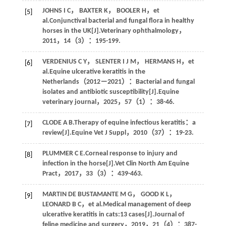
JOHNS
I C
，
BAXTER
K
，
BOOLER
H
，
et
[5]
al
.Conjunctival bacterial and fungal flora in healthy
horses in the UK[J].
Veterinary ophthalmology
，
2011
，
14
（3）：195-199.
VERDENIUS
C Y
，
SLENTER
I J M
，
HERMANS
H
，
et
[6]
al
.Equine ulcerative keratitis in the
Netherlands（2012－2021）：Bacterial and fungal
isolates and antibiotic susceptibility[J].
Equine
veterinary journal
，
2025
，
57
（1）：38-46.
CLODE
A B
.Therapy of equine infectious keratitis：a
[7]
review[J].
Equine Vet J Suppl
，
2010
（37）：19-23.
PLUMMER
C E
.Corneal response to injury and
[8]
infection in the horse[J].
Vet Clin North Am Equine
Pract
，
2017
，
33
（3）：439-463.
MARTIN DE BUSTAMANTE
M G
，
GOOD
K L
，
[9]
LEONARD
B C
，
et al
.Medical management of deep
ulcerative keratitis in cats:13 cases[J].
Journal of
feline medicine and surgery
，
2019
，
21
（4）：387-