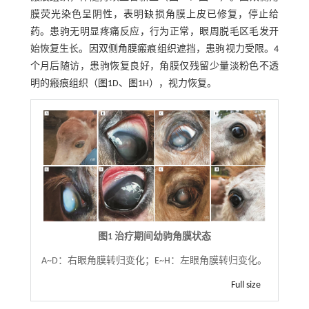
膜荧光染色呈阴性，表明缺损角膜上皮已修复，停止给
药。患驹无明显疼痛反应，行为正常，眼周脱毛区毛发开
始恢复生长。因双侧角膜瘢痕组织遮挡，患驹视力受限。4
个月后随访，患驹恢复良好，角膜仅残留少量淡粉色不透
明的瘢痕组织（
图1
D、
图1
H），视力恢复。
图1 治疗期间幼驹角膜状态
A~D：右眼角膜转归变化；E~H：左眼角膜转归变化。
Full size