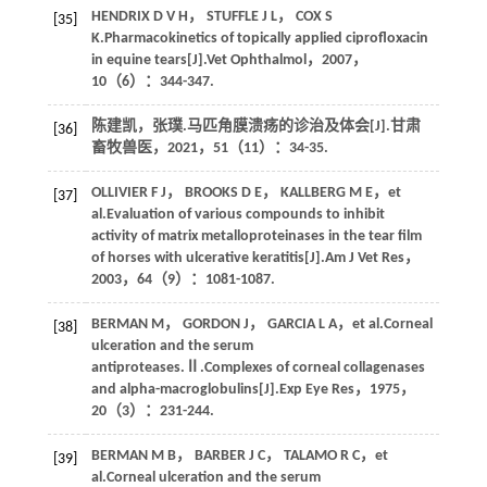
HENDRIX
D V H
，
STUFFLE
J L
，
COX
S
[35]
K
.Pharmacokinetics of topically applied ciprofloxacin
in equine tears[J].
Vet Ophthalmol
，
2007
，
10
（6）：344-347.
陈建凯，张璞.马匹角膜溃疡的诊治及体会[J].
甘肃
[36]
畜牧兽医
，
2021
，
51
（11）：34-35.
OLLIVIER
F J
，
BROOKS
D E
，
KALLBERG
M E
，
et
[37]
al
.Evaluation of various compounds to inhibit
activity of matrix metalloproteinases in the tear film
of horses with ulcerative keratitis[J].
Am J Vet Res
，
2003
，
64
（9）：1081-1087.
BERMAN
M
，
GORDON
J
，
GARCIA
L A
，
et al
.Corneal
[38]
ulceration and the serum
antiproteases.Ⅱ.Complexes of corneal collagenases
and alpha-macroglobulins[J].
Exp Eye Res
，
1975
，
20
（3）：231-244.
BERMAN
M B
，
BARBER
J C
，
TALAMO
R C
，
et
[39]
al
.Corneal ulceration and the serum