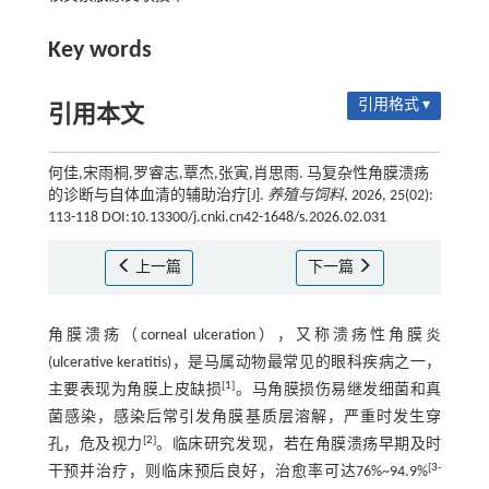
Key words
引用格式 ▾
引用本文
何佳,宋雨桐,罗睿志,覃杰,张寅,肖思雨. 马复杂性角膜溃疡
的诊断与自体血清的辅助治疗[J].
养殖与饲料
, 2026, 25(02):
113-118 DOI:10.13300/j.cnki.cn42-1648/s.2026.02.031
上一篇
下一篇
角膜溃疡（corneal ulceration），又称溃疡性角膜炎
(ulcerative keratitis)，是马属动物最常见的眼科疾病之一，
[
1
]
主要表现为角膜上皮缺损
。马角膜损伤易继发细菌和真
菌感染，感染后常引发角膜基质层溶解，严重时发生穿
[
2
]
孔，危及视力
。临床研究发现，若在角膜溃疡早期及时
[
3
-
干预并治疗，则临床预后良好，治愈率可达76%~94.9%