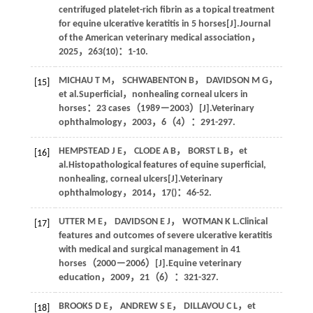
centrifuged platelet-rich fibrin as a topical treatment
for equine ulcerative keratitis in 5 horses[J].
Journal
of the American veterinary medical association
，
2025
，
263
(10)：1-10.
MICHAU
T M
，
SCHWABENTON
B
，
DAVIDSON
M G
，
[15]
et al
.Superficial，nonhealing corneal ulcers in
horses：23 cases（1989－2003）[J].
Veterinary
ophthalmology
，
2003
，
6
（4）：291-297.
HEMPSTEAD
J E
，
CLODE
A B
，
BORST
L B
，
et
[16]
al
.Histopathological features of equine superficial,
nonhealing, corneal ulcers[J].
Veterinary
ophthalmology
，
2014
，
17
()：46-52.
UTTER
M E
，
DAVIDSON
E J
，
WOTMAN
K L
.Clinical
[17]
features and outcomes of severe ulcerative keratitis
with medical and surgical management in 41
horses（2000－2006）[J].
Equine veterinary
education
，
2009
，
21
（6）：321-327.
BROOKS
D E
，
ANDREW
S E
，
DILLAVOU
C L
，
et
[18]