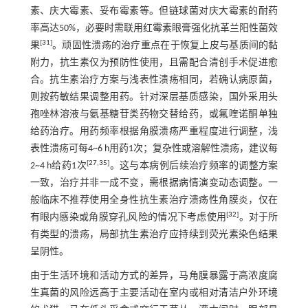
素、庆大霉素、妥布霉素等。但链球菌对庆大霉素的耐药
率高达50%，必要时需联用红霉素眼膏强化抗革兰阳性菌效
[
31
]
果
。顽固性溃疡的治疗重点在于恢复上皮与基质间的黏
附力，抗生素仅为预防性使用，且需配合清创手术促进愈
合。抗生素治疗方案与浅表性溃疡相同，若确认病原菌，
则按药敏结果调整用药。针对深层基质感染，国外采用头
孢唑林溶液与氨基糖苷类药物交替给药，或氟喹诺酮单独
给药治疗。用药频率根据角膜溃疡严重程度进行调整，浅
表性溃疡可每4~6 h用药1次；复杂性或溶解性溃疡，建议每
[
27
,
35
]
2~4 h给药1次
。这与本病例后续治疗频率的调整方案
一致，治疗并非一成不变，需根据病情演变动态调整。一
般临床不推荐使用全身性抗生素治疗溃疡性角膜炎，仅在
[
32
]
有眼内感染或角膜穿孔风险的情况下考虑使用
。对于所
有类型的溃疡，局部抗生素治疗应持续到荧光素染色结果
呈阴性。
由于生活环境和活动方式的差异，马角膜暴露于高浓度腐
生真菌的风险远高于主要活动在室内或相对清洁户外环境