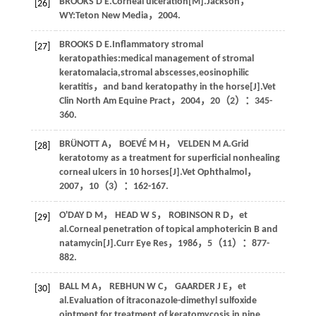
BROOKS
D E
.
Corneal ulceration
[M].Jackson，
[26]
WY:Teton New Media，
2004
.
BROOKS
D E
.Inflammatory stromal
[27]
keratopathies:medical management of stromal
keratomalacia,stromal abscesses,eosinophilic
keratitis，and band keratopathy in the horse[J].
Vet
Clin North Am Equine Pract
，
2004
，
20
（2）：345-
360.
BRÜNOTT
A
，
BOEVÉ
M H
，
VELDEN
M A
.Grid
[28]
keratotomy as a treatment for superficial nonhealing
corneal ulcers in 10 horses[J].
Vet Ophthalmol
，
2007
，
10
（3）：162-167.
O'DAY
D M
，
HEAD
W S
，
ROBINSON
R D
，
et
[29]
al
.Corneal penetration of topical amphotericin B and
natamycin[J].
Curr Eye Res
，
1986
，
5
（11）：877-
882.
BALL
M A
，
REBHUN
W C
，
GAARDER
J E
，
et
[30]
al
.Evaluation of itraconazole-dimethyl sulfoxide
ointment for treatment of keratomycosis in nine