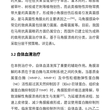
的犬猫。马在低头采食或穿行于草丛、灌木间时，眼部易
被草叶、树枝或芒刺等植物划伤，而此类植物性异物常携
带大量的真菌孢子，形成微小角膜创伤后极易引发真菌感
[
36
]
染，是马真菌性角膜炎的主要诱因之一
。马角膜感染中
常见的致病真菌包括镰刀菌属、曲霉菌属等。目前，我国
在马用抗真菌眼药方面仍属空白；而国外已建立较为成熟
的兽用抗真菌治疗体系，基于马角膜溃疡的分类，治疗需
采取分层干预策略，详见
表1
。
3.2 自体血清治疗
在本例治疗中，自体血清发挥了重要的辅助作用。角膜溶
解的本质在于蛋白酶与其抑制系统之间的失衡。当基质金
属蛋白酶（MMP-2、MMP-9）及中性粒细胞弹性蛋白酶
（NE）活性超过其天然抑制因子（如α2-巨球蛋白、组织金
属蛋白酶抑制因子TIMP）时，角膜胶原纤维迅速降解，导
[
37
]
致溶解性角膜溃疡的发生与发展
。为延缓溃疡进程、加
速上皮修复、减少角膜瘢痕形成，建议使用蛋白酶抑制剂
干预。临床常用蛋白酶抑制剂包括：自体血清、0.2%乙二