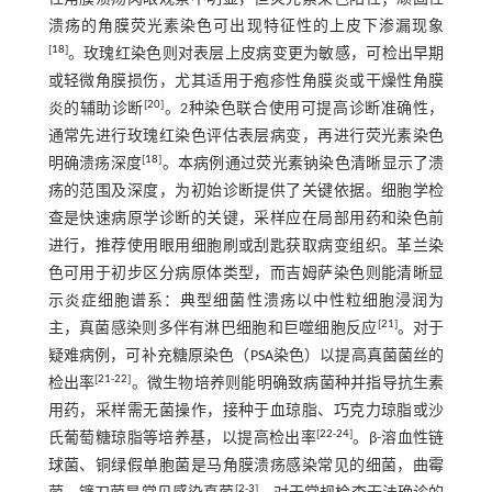
溃疡的角膜荧光素染色可出现特征性的上皮下渗漏现象
[
18
]
。玫瑰红染色则对表层上皮病变更为敏感，可检出早期
或轻微角膜损伤，尤其适用于疱疹性角膜炎或干燥性角膜
[
20
]
炎的辅助诊断
。2种染色联合使用可提高诊断准确性，
通常先进行玫瑰红染色评估表层病变，再进行荧光素染色
[
18
]
明确溃疡深度
。本病例通过荧光素钠染色清晰显示了溃
疡的范围及深度，为初始诊断提供了关键依据。细胞学检
查是快速病原学诊断的关键，采样应在局部用药和染色前
进行，推荐使用眼用细胞刷或刮匙获取病变组织。革兰染
色可用于初步区分病原体类型，而吉姆萨染色则能清晰显
示炎症细胞谱系：典型细菌性溃疡以中性粒细胞浸润为
[
21
]
主，真菌感染则多伴有淋巴细胞和巨噬细胞反应
。对于
疑难病例，可补充糖原染色（PSA染色）以提高真菌菌丝的
[
21
-
22
]
检出率
。微生物培养则能明确致病菌种并指导抗生素
用药，采样需无菌操作，接种于血琼脂、巧克力琼脂或沙
[
22
-
24
]
氏葡萄糖琼脂等培养基，以提高检出率
。β-溶血性链
球菌、铜绿假单胞菌是马角膜溃疡感染常见的细菌，曲霉
[
2
-
3
]