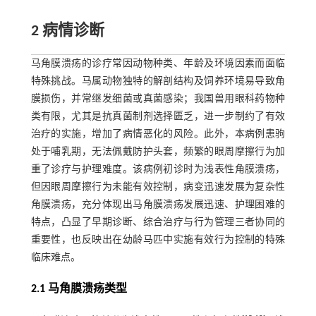
2 病情诊断
马角膜溃疡的诊疗常因动物种类、年龄及环境因素而面临
特殊挑战。马属动物独特的解剖结构及饲养环境易导致角
膜损伤，并常继发细菌或真菌感染；我国兽用眼科药物种
类有限，尤其是抗真菌制剂选择匮乏，进一步制约了有效
治疗的实施，增加了病情恶化的风险。此外，本病例患驹
处于哺乳期，无法佩戴防护头套，频繁的眼周摩擦行为加
重了诊疗与护理难度。该病例初诊时为浅表性角膜溃疡，
但因眼周摩擦行为未能有效控制，病变迅速发展为复杂性
角膜溃疡，充分体现出马角膜溃疡发展迅速、护理困难的
特点，凸显了早期诊断、综合治疗与行为管理三者协同的
重要性，也反映出在幼龄马匹中实施有效行为控制的特殊
临床难点。
2.1 马角膜溃疡类型