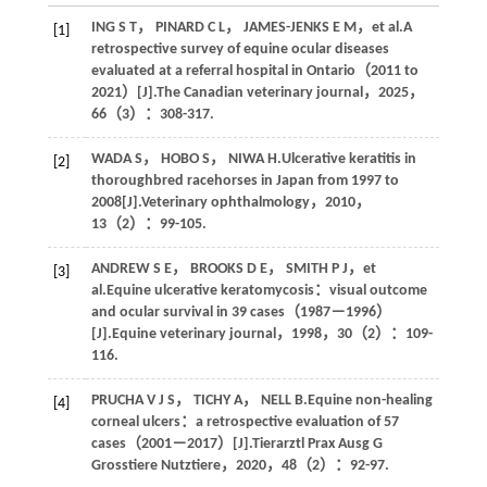
ING
S T
，
PINARD
C L
，
JAMES-JENKS
E M
，
et al
.A
[1]
retrospective survey of equine ocular diseases
evaluated at a referral hospital in Ontario（2011 to
2021）[J].
The Canadian veterinary journal
，
2025
，
66
（3）：308-317.
WADA
S
，
HOBO
S
，
NIWA
H
.Ulcerative keratitis in
[2]
thoroughbred racehorses in Japan from 1997 to
2008[J].
Veterinary ophthalmology
，
2010
，
13
（2）：99-105.
ANDREW
S E
，
BROOKS
D E
，
SMITH
P J
，
et
[3]
al
.Equine ulcerative keratomycosis：visual outcome
and ocular survival in 39 cases（1987－1996）
[J].
Equine veterinary journal
，
1998
，
30
（2）：109-
116.
PRUCHA
V J S
，
TICHY
A
，
NELL
B
.Equine non-healing
[4]
corneal ulcers：a retrospective evaluation of 57
cases（2001－2017）[J].
Tierarztl Prax Ausg G
Grosstiere Nutztiere
，
2020
，
48
（2）：92-97.