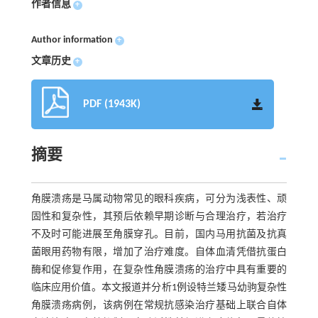
作者信息
+
Author information
+
文章历史
+
PDF (1943K)
摘要
角膜溃疡是马属动物常见的眼科疾病，可分为浅表性、顽
固性和复杂性，其预后依赖早期诊断与合理治疗，若治疗
不及时可能进展至角膜穿孔。目前，国内马用抗菌及抗真
菌眼用药物有限，增加了治疗难度。自体血清凭借抗蛋白
酶和促修复作用，在复杂性角膜溃疡的治疗中具有重要的
临床应用价值。本文报道并分析1例设特兰矮马幼驹复杂性
角膜溃疡病例，该病例在常规抗感染治疗基础上联合自体