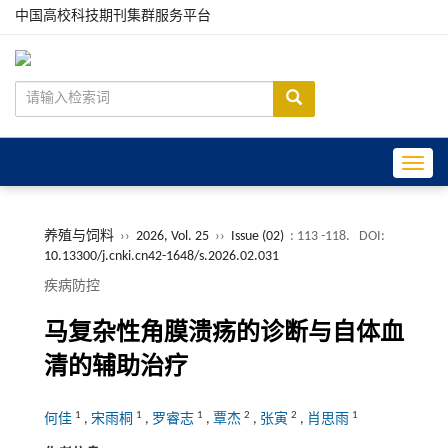
中国高校科技期刊集群服务平台
Toggle
养殖与饲料
››
2026, Vol. 25
››
Issue (02)
: 113 -118.
DOI:
10.13300/j.cnki.cn42-1648/s.2026.02.031
疾病防控
马复杂性角膜溃疡的诊断与自体血
清的辅助治疗
1
1
1
2
2
1
何佳
,
宋雨桐
,
罗睿志
,
覃杰
,
张寅
,
肖思雨