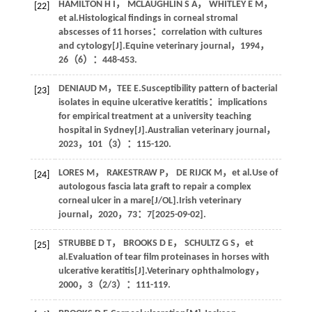
HAMILTON
H I
，
MCLAUGHLIN
S A
，
WHITLEY
E M
，
[22]
et al
.Histological findings in corneal stromal
abscesses of 11 horses：correlation with cultures
and cytology[J].
Equine veterinary journal
，
1994
，
26
（6）：448-453.
DENIAUD
M
，TEE E.Susceptibility pattern of bacterial
[23]
isolates in equine ulcerative keratitis：implications
for empirical treatment at a university teaching
hospital in Sydney[J].
Australian veterinary journal
，
2023
，
101
（3）：115-120.
LORES
M
，
RAKESTRAW
P
，
DE RIJCK
M
，
et al
.Use of
[24]
autologous fascia lata graft to repair a complex
corneal ulcer in a mare[J/OL].
Irish veterinary
journal
，
2020
，
73
：7[2025-09-02].
STRUBBE
D T
，
BROOKS
D E
，
SCHULTZ
G S
，
et
[25]
al
.Evaluation of tear film proteinases in horses with
ulcerative keratitis[J].
Veterinary ophthalmology
，
2000
，
3
（2/3）：111-119.