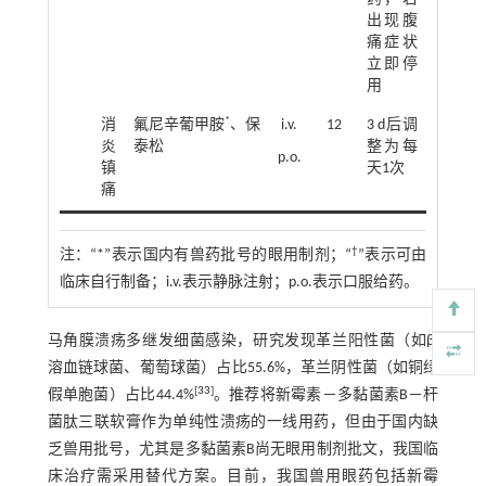
出现腹
痛症状
立即停
用
*
消
氟尼辛葡甲胺
、保
i.v.
12
3 d后调
炎
泰松
整为每
p.o.
镇
天1次
痛
†
注：
“*”表示国内有兽药批号的眼用制剂；“
”表示可由
临床自行制备；i.v.表示静脉注射；p.o.表示口服给药。
马角膜溃疡多继发细菌感染，研究发现革兰阳性菌（如β-
溶血链球菌、葡萄球菌）占比55.6%，革兰阴性菌（如铜绿
[
33
]
假单胞菌）占比44.4%
。推荐将新霉素－多黏菌素B－杆
菌肽三联软膏作为单纯性溃疡的一线用药，但由于国内缺
乏兽用批号，尤其是多黏菌素B尚无眼用制剂批文，我国临
床治疗需采用替代方案。目前，我国兽用眼药包括新霉