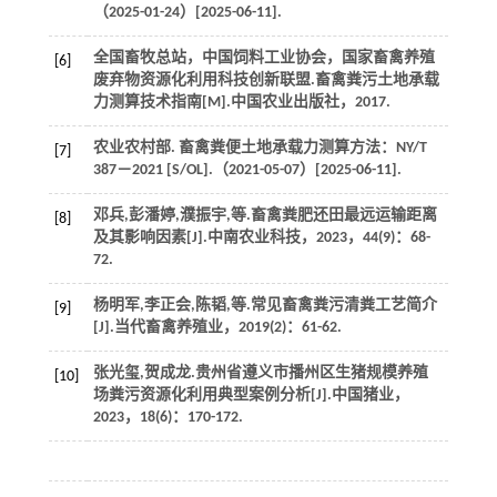
（2025-01-24）[2025-06-11].
全国畜牧总站，中国饲料工业协会，国家畜禽养殖
[6]
废弃物资源化利用科技创新联盟.
畜禽粪污土地承载
力测算技术指南
[M].中国农业出版社，
2017
.
农业农村部.
畜禽粪便土地承载力测算方法
：NY/T
[7]
387－2021 [S/OL].（2021-05-07）[2025-06-11].
邓兵,彭潘婷,濮振宇,
等
.畜禽粪肥还田最远运输距离
[8]
及其影响因素[J].
中南农业科技
，
2023
，
44
(9)：68-
72.
杨明军,李正会,陈韬,
等
.常见畜禽粪污清粪工艺简介
[9]
[J].
当代畜禽养殖业
，
2019
(2)：61-62.
张光玺,贺成龙.贵州省遵义市播州区生猪规模养殖
[10]
场粪污资源化利用典型案例分析[J].
中国猪业
，
2023
，
18
(6)：170-172.