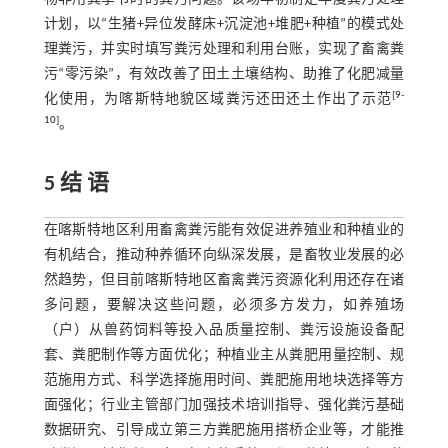
计划，以“生猪+异位发酵床+沉淀池+堆肥+种植”的模式处
理粪污，并实时填写粪污处理和利用台账，实现了畜禽粪
污“零污染”，有效改善了田土土壤结构、助推了化肥减量
[
9
-
化使用，为喀斯特地貌区域粪污还田还土作出了示范
10
]
。
5 结 语
在喀斯特地区利用畜禽粪污能有效促进养殖业和种植业的
有机结合，推动种养循环向纵深发展，是畜牧业发展的必
然趋势，但目前喀斯特地区畜禽粪污资源化利用还存在诸
多问题，要解决这些问题，必须多方发力，如养殖场
（户）从兽药饲料等投入品质量控制、粪污设施设备配
套、粪肥制作等方面优化；种植业主从粪肥用量控制、规
范施用方式、科学选择施用时间、粪肥施用地块选择等方
面强化；行业主管部门加强技术培训指导、强化粪污基础
数据研究、引导成立第三方粪肥施用搭桥企业等，才能推