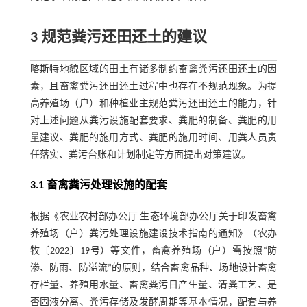
3 规范粪污还田还土的建议
喀斯特地貌区域的田土有诸多制约畜禽粪污还田还土的因
素，且畜禽粪污还田还土过程中也存在不规范现象。为提
高养殖场（户）和种植业主规范粪污还田还土的能力，针
对上述问题从粪污设施配套要求、粪肥的制备、粪肥的用
量建议、粪肥的施用方式、粪肥的施用时间、用粪人员责
任落实、粪污台账和计划制定等方面提出对策建议。
3.1 畜禽粪污处理设施的配套
根据《农业农村部办公厅 生态环境部办公厅关于印发畜禽
养殖场（户）粪污处理设施建设技术指南的通知》（农办
牧〔2022〕19号）等文件，畜禽养殖场（户）需按照“防
渗、防雨、防溢流”的原则，结合畜禽品种、场地设计畜禽
存栏量、养殖用水量、畜禽粪污日产生量、清粪工艺、是
否固液分离、粪污存储及发酵周期等基本情况，配套与养