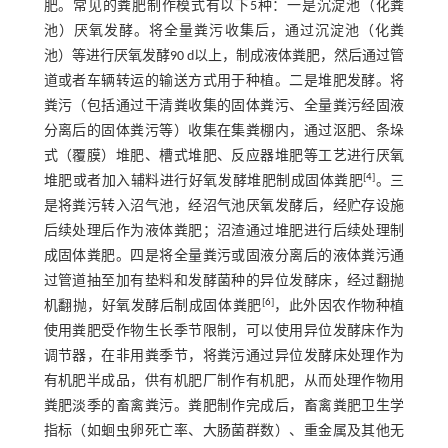
肥。常见的粪肥制作模式有以下5种：一是沉淀池（化粪
池）厌氧发酵。将全量粪污收集后，通过沉淀池（化粪
池）等进行厌氧发酵90 d以上，制成液体粪肥，然后通过管
道或者车辆转运的输送方式用于种植。二是堆肥发酵。将
粪污（包括通过干清粪收集的固体粪污、全量粪污经固液
分离后的固体粪污等）收集在集粪棚内，通过沤肥、条垛
式（覆膜）堆肥、槽式堆肥、反应器堆肥等工艺进行厌氧
[
4
]
堆肥或者加入辅料进行好氧发酵堆肥制成固体粪肥
。三
是将粪污转入沼气池，经沼气池厌氧发酵后，经贮存设施
后续处理后作为液体粪肥；沼渣通过堆肥进行后续处理制
成固体粪肥。四是将全量粪污或固液分离后的液体粪污通
过管道抽至加有垫料和发酵菌种的异位发酵床，经过翻抛
[
6
]
机翻抛，好氧发酵后制成固体粪肥
，此外因农作物种植
使用粪肥受作物生长季节限制，可以使用异位发酵床作为
调节器，在非用粪季节，将粪污通过异位发酵床处理作为
有机肥半成品，供有机肥厂制作有机肥，从而处理作物用
粪肥淡季的畜禽粪污。粪肥制作完成后，畜禽粪肥卫生学
指标（如蛔虫卵死亡率、大肠菌群数）、重金属及其他无