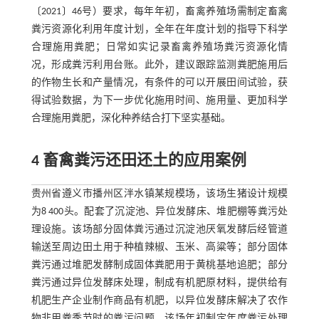
〔2021〕46号）要求，每年年初，畜禽养殖场需制定畜禽
粪污资源化利用年度计划，全年在年度计划的指导下科学
合理施用粪肥；日常如实记录畜禽养殖场粪污资源化情
况，形成粪污利用台账。此外，建议跟踪监测粪肥施用后
的作物生长和产量情况，有条件的可以开展田间试验，获
得试验数据，为下一步优化施用时间、施用量、更加科学
合理施用粪肥，深化种养结合打下坚实基础。
4 畜禽粪污还田还土的应用案例
贵州省遵义市播州区泮水镇某规模场，该场生猪设计规模
为8 400头。配套了沉淀池、异位发酵床、堆肥棚等粪污处
理设施。该场部分固体粪污通过沉淀池厌氧发酵后经管道
输送至周边田土用于种植辣椒、玉米、高粱等；部分固体
粪污通过堆肥发酵制成固体粪肥用于黄桃基地追肥；部分
粪污通过异位发酵床处理，制成有机肥原材料，提供给有
机肥生产企业制作商品有机肥，以异位发酵床解决了农作
物非用粪季节时的粪污问题。该场年初制定年度粪污处理