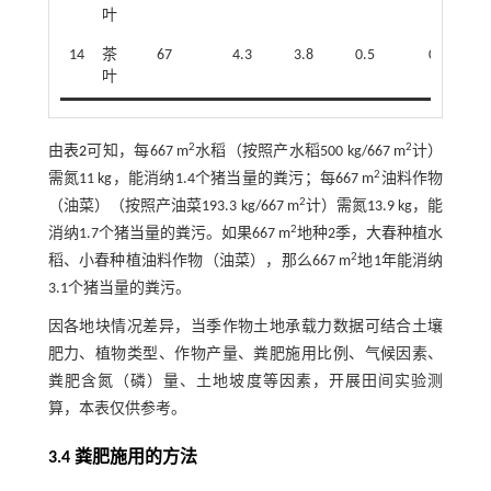
叶
14
茶
67
4.3
3.8
0.5
0.6
叶
2
2
由
表2
可知，每667 m
水稻（按照产水稻500 kg/667 m
计）
2
需氮11 kg，能消纳1.4个猪当量的粪污；每667 m
油料作物
2
（油菜）（按照产油菜193.3 kg/667 m
计）需氮13.9 kg，能
2
消纳1.7个猪当量的粪污。如果667 m
地种2季，大春种植水
2
稻、小春种植油料作物（油菜），那么667 m
地1年能消纳
3.1个猪当量的粪污。
因各地块情况差异，当季作物土地承载力数据可结合土壤
肥力、植物类型、作物产量、粪肥施用比例、气候因素、
粪肥含氮（磷）量、土地坡度等因素，开展田间实验测
算，本表仅供参考。
3.4 粪肥施用的方法