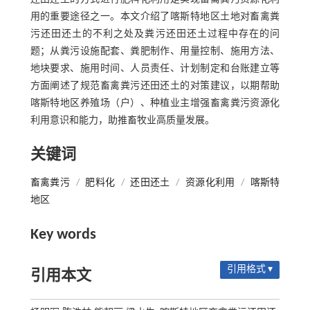
用的重要途径之一。本文介绍了喀斯特地区土地对畜禽粪
污还田还土的不利之处及粪污还田还土过程中存在的问
题；从粪污设施配套、粪肥制作、用量控制、施用方法、
地块要求、施用时间、人员责任、计划制定和台账建立等
方面阐述了规范畜禽粪污还田还土的对策建议，以期帮助
喀斯特地区养殖场（户）、种植业主增强畜禽粪污资源化
利用意识和能力，助推畜牧业高质量发展。
关键词
畜禽粪污
/
肥料化
/
还田还土
/
资源化利用
/
喀斯特
地区
Key words
引用格式 ▾
引用本文