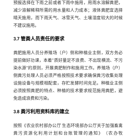
预报选择在下雨之前或者下雨中施用，用雨水溶解粪肥，
减少溶解稀释所需的用水量和人力成本；液体粪肥宜选择
晴天施用，而下雨天气、冰雪天气、土壤湿度较大的时候
不建议施用。
3.7 管粪人员责任的要求
粪肥施用人员分养殖场（户）侧和种植业主侧，双方务必
提前做好功课，本着“质好量足不浪费、不出现横流、不污
染水源”的原则，开展粪肥制作和施用工作。养殖场（户）
侧粪污处理人员必须严格按照技术要求确保粪污收集处理
设施设备与规模相配套，存贮发酵时间充足。种植业主侧
必须按照粪肥的特点、种植的技术要求规范施用粪肥，避
免造成浪费和污染。
3.8 粪污利用资料库的建立
按照《农业农村部办公厅 生态环境部办公厅关于加强畜禽
粪污资源化利用计划和台账管理的通知》（农办牧