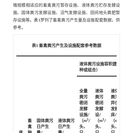
殖规模相适应的畜禽粪污暂存设施、液体粪污贮存发酵设
施、固体粪污发酵设施、沼气发酵设施、田间地头粪肥暂
存设施等。
表1
罗列了畜禽粪污产生量及设施配套数据，供
参考。
表1 畜禽粪污产生及设施配套参考数据
液体粪污设施容积建议（任选
种或组合）
全量
液体
液体
粪污
粪污
粪污
密闭
密闭
异位
沼
发酵
发酵
发酵
贮
设施/
设/
床/
设
3
3
3
畜
固体粪污
液体粪污
（m
/
（m
/
（m
/
（
禽
日产生
日产生
头、
头、
头、
头
序
种
量/
量/
只、
只、
只、
只