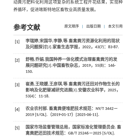
动粪污肥料化利用这项复杂的系统工程开花结果，实现种
养循环，促进喀斯特地区畜牧业高质量发展。
参考文献
原文顺序
|
出版日期
|
本文引用
李瑞婷,宋国华,李静,
等
.畜禽粪污资源化利用的现状
[1]
及问题探讨[J].
家畜生态学报
，
2022
，
43
(7)：83-87.
舒畅,乔娟.我国种养一体化模式治理畜禽粪污的发
[2]
展问题研究[J].
中国畜牧杂志
，
2019
，
55
(8)：146-
150.
崔勇,王晓媛,王彦琪,
等
.畜禽粪污还田对作物生长的
[3]
影响及化肥替减研究进展[J].
安徽农业科学
，
2025
，
53
(4)：11-18.
农业农村部.
畜禽粪便堆肥技术规范
：NY/T 3442－
[4]
2019 [S/OL].（2019-01-17）[2025-06-11].
国家市场监督管理总局，国家标准化管理委员会.
畜
[5]
禽粪肥还田技术规范
：GB/T 25246－2025 [S/OL].