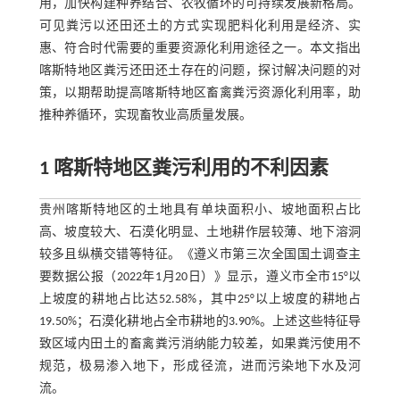
用，加快构建种养结合、农牧循环的可持续发展新格局。
可见粪污以还田还土的方式实现肥料化利用是经济、实
惠、符合时代需要的重要资源化利用途径之一。本文指出
喀斯特地区粪污还田还土存在的问题，探讨解决问题的对
策，以期帮助提高喀斯特地区畜禽粪污资源化利用率，助
推种养循环，实现畜牧业高质量发展。
1 喀斯特地区粪污利用的不利因素
贵州喀斯特地区的土地具有单块面积小、坡地面积占比
高、坡度较大、石漠化明显、土地耕作层较薄、地下溶洞
较多且纵横交错等特征。《遵义市第三次全国国土调查主
要数据公报（2022年1月20日）》显示，遵义市全市15°以
上坡度的耕地占比达52.58%，其中25°以上坡度的耕地占
19.50%；石漠化耕地占全市耕地的3.90%。上述这些特征导
致区域内田土的畜禽粪污消纳能力较差，如果粪污使用不
规范，极易渗入地下，形成径流，进而污染地下水及河
流。