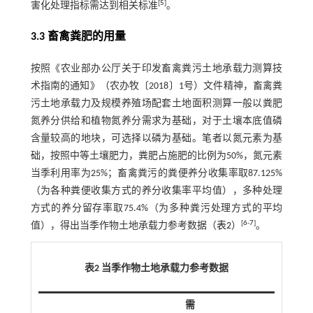
[
5
]
害化处理指标需达到相关标准
。
3.3 畜禽粪肥的用量
按照《农业部办公厅关于印发畜禽粪污土地承载力测算技
术指南的通知》（农办牧〔2018〕1号）文件精神，畜禽粪
污土地承载力及规模养殖场配套土地面积测算一般以粪肥
氮养分供给和植物氮养分需求为基础，对于土壤本底值磷
含量较高的地块，可选择以磷为基础。笔者以氮元素为基
础，按照中等土壤肥力，粪肥占施肥的比例为50%，氮元素
当季利用率为25%；畜禽粪污的粪便养分收集率取87.125%
（为各种粪便收集方式的养分收集率平均值），多种处理
方式的养分留存率取75.4%（为多种粪污处理方式的平均
[
6
-
7
]
值），得出当季作物土地承载力参考数据（
表2
）
。
表2 当季作物土地承载力参考数据
需