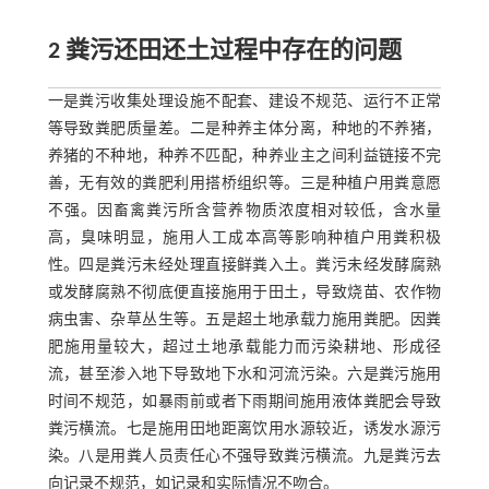
2 粪污还田还土过程中存在的问题
一是粪污收集处理设施不配套、建设不规范、运行不正常
等导致粪肥质量差。二是种养主体分离，种地的不养猪，
养猪的不种地，种养不匹配，种养业主之间利益链接不完
善，无有效的粪肥利用搭桥组织等。三是种植户用粪意愿
不强。因畜禽粪污所含营养物质浓度相对较低，含水量
高，臭味明显，施用人工成本高等影响种植户用粪积极
性。四是粪污未经处理直接鲜粪入土。粪污未经发酵腐熟
或发酵腐熟不彻底便直接施用于田土，导致烧苗、农作物
病虫害、杂草丛生等。五是超土地承载力施用粪肥。因粪
肥施用量较大，超过土地承载能力而污染耕地、形成径
流，甚至渗入地下导致地下水和河流污染。六是粪污施用
时间不规范，如暴雨前或者下雨期间施用液体粪肥会导致
粪污横流。七是施用田地距离饮用水源较近，诱发水源污
染。八是用粪人员责任心不强导致粪污横流。九是粪污去
向记录不规范，如记录和实际情况不吻合。