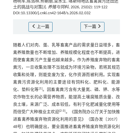
杨明军,陈浩林,熊朝丽,梁水生. 喀斯特地区畜禽粪污还田还
土的挑战与对策[J].
养殖与饲料
, 2026, 25(02): 119-122
DOI:10.13300/j.cnki.cn42-1648/s.2026.02.032
上一篇
下一篇
随着人们对肉、蛋、乳等畜禽产品的需求量日益增多，畜
禽养殖数量也不断增加、养殖规模化程度也不断提高，进
而使畜禽粪污产生量也越来越多。作为养殖废弃物的畜禽
粪污，一旦收集处理不当就成为环境污染物，若将其规范
收集和处理，则能变废为宝，化作资源而被利用。实现畜
禽粪污资源化利用的主要途径有饲料化、肥料化、能源
[
1
]
化、垫料化等
。因畜禽粪污含有大量氮、磷、钾、水等
农作物生长的必需营养物质，能提高土壤腐殖质含量、改
良土壤，来源广泛、成本较低，有利于化肥减量化使用等
[
2
-
3
]
而倍受广大种植业主欢迎
。《国务院办公厅关于加快推
进畜禽养殖废弃物资源化利用的意见》（国办发〔2017〕
48号）也明确提出，要全面推进畜禽养殖废弃物资源化利