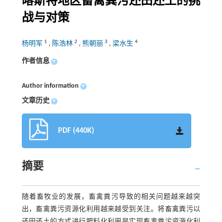
喀斯特地区畜禽粪污还田还土的挑
战与对策
1
2
3
4
杨明军
,
陈浩林
,
熊朝丽
,
梁水生
作者信息
+
Author information
+
文章历史
+
PDF (440K)
摘要
随着畜牧业的发展，畜禽粪污导致的相关问题越来越突
出，畜禽粪污资源化利用越来越受到关注。将畜禽粪污以
还田还土的方式进行肥料化利用是实现畜禽粪污资源化利