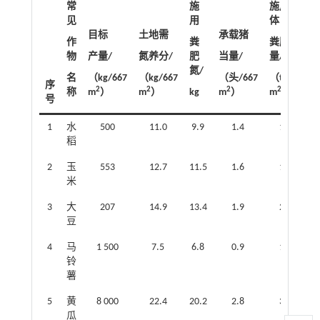
常
施
施用固
见
用
体
目标
土地需
承载猪
作
粪
粪肥
物
产量/
氮养分/
肥
当量/
量/
氮/
名
（kg/667
（kg/667
（头/667
（t/667
序
2
2
2
2
称
m
）
m
）
kg
m
）
m
）
号
1
水
500
11.0
9.9
1.4
1.5
稻
2
玉
553
12.7
11.5
1.6
1.7
米
3
大
207
14.9
13.4
1.9
2.0
豆
4
马
1 500
7.5
6.8
0.9
1.0
铃
薯
5
黄
8 000
22.4
20.2
2.8
3.1
瓜