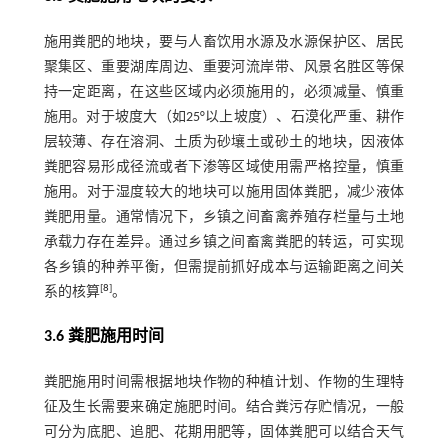
施用粪肥的地块，要与人畜饮用水源及水源保护区、居民
聚集区、重要湖库周边、重要河流岸带、风景名胜区等保
持一定距离，在这些区域内必须施用的，必须减量、慎重
施用。对于坡度大（如25°以上坡度）、石漠化严重、耕作
层较薄、存在溶洞、土质为砂壤土或砂土的地块，因液体
粪肥容易形成径流或者下渗等区域使用需严格控量，慎重
施用。对于湿度较大的地块可以施用固体粪肥，减少液体
粪肥用量。通常情况下，乡镇之间畜禽养殖存栏量与土地
承载力存在差异。通过乡镇之间畜禽粪肥的转运，可实现
各乡镇的种养平衡，但需提前抓好成本与运输距离之间关
[
8
]
系的核算
。
3.6 粪肥施用时间
粪肥施用时间需根据地块作物的种植计划、作物的生理特
征及生长需要来确定施肥时间。结合粪污存贮情况，一般
可分为底肥、追肥、花期用肥等，固体粪肥可以结合天气