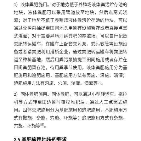
1）液体粪肥施用。对于地势低于养殖场液体粪污贮存池的
地块，液体粪肥可以采用管道放至地块，然后点窝式浇
灌；对于地势不低于养殖场液体粪污贮存池的地块，可以
通过粪污泵抽提至田间地头用暂存设施暂存或者直接点窝
式浇灌；对于需要异地消纳粪肥的养殖场，可以自行配备
粪肥转运罐车，在罐车上配套粪污泵、粪污软管等设施设
备或者请粪肥利用搭桥企业，通过粪肥转运罐车将粪肥转
运至种植基地，然后用粪污泵抽提至田间施用或者存贮在
田间粪肥暂存池，待用粪季节使用。液体粪肥施用分为基
肥施用和追肥施用，基肥施用方法有表施、深施、淌灌；
[
5
]
追肥施用方法有沟施、穴施、淌灌、滴灌等
。
2）固体粪肥施用。固体粪肥，可以通过小型转运车、拖拉
机等方式转至田边暂时覆膜堆积后，通过人工点窝式施
用。固体粪肥施用分为基肥施用和追肥施用，基肥施用方
式有撒施、条施、穴施、环施等；追肥施用方式有条施、
[
5
]
穴施、环施等
。
3.5 粪肥施用地块的要求