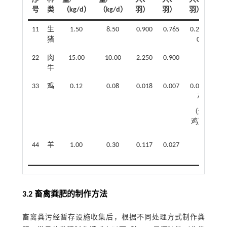
号
类
（kg/d）
（kg/d）
羽）
羽）
羽）
羽
11
生
1.50
8.50
0.900
0.765
0.200
0.5
猪
0
0
22
肉
15.00
10.00
2.250
0.900
0.6
牛
0
33
鸡
0.12
0.08
0.018
0.007
0.006
0.0
7
8
（蛋
鸡）
44
羊
1.00
0.30
0.117
0.027
0.0
0
3.2 畜禽粪肥的制作方法
畜禽粪污经暂存设施收集后，根据不同处理方式制作粪