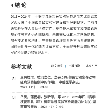
4 结 论
2013－2024年，十堰市县级兽医实验室检测能力比对结果
客观反映了十堰市县级实验室建设和管理的现状，当前县
级实验室在人员队伍稳定性、复杂技术掌握度和质量管理
规范性等方面仍面临挑战。未来需从优化人才队伍结构、
加强技术专项培训、完善质量管理体系等方面系统推进，
同时采用多元化的能力评价方式，全面提升县级兽医实验
室的检测能力和管理水平。
参考文献
原文顺序
|
出版日期
|
本文引用
尼玛拉增，拉巴次仁，次央.分析兽医实验室在动物
[1]
疫病预防控制中的作用[J].
中兽医学杂志
，
2021
（11）：83-85.
岳灵，蒲杨柳，张昕彤，
等
.2019－2023年四川省攀
[2]
枝花市县（区）兽医系统实验室检测能力比对[J].
湖
南畜牧兽医
，
2024
（3）：4-7.