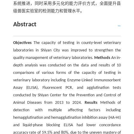
系统推进，同时采用多元化的能力评价方式，全面提升县
级兽医实验室的检测能力和管理水平。
Abstract
Objectives
The capacity of testing in county-level veterinary
laboratories in Shiyan City was improved to strengthen the
quality management of veterinary laboratories.
Methods
An in-
depth analysis was conducted on the data and results of 10
comparisons of various forms of the capacity of testing in
veterinary laboratory including Enzyme-Linked Immunosorbent
Assay (ELISA), Fluorescent PCR, and agglutination tests
conducted by Shiyan Center for the Prevention and Control of
Animal Diseases from 2013 to 2024.
Results
Methods of
detection with multiple affecting factors including
hemagglutination and hemagglutination inhibition assay (HA-HI)
and liquid-phase blocking ELISA had lower concordance
accuracy rate of 59.5% and 80%, due to the uneven mastery of