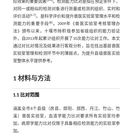
[
3
-
4
]
控效果的重要因素
。检测能力比对是指在预定条件下，
对同一或相似的检测对象进行测量或检测的组织、实时和
[
5
-
7
]
评价活动
，是科学评价和提升兽医实验室管理水平和检
[
8
]
测能力的重要手段
。2009年《兽医实验室考核管理办
法》颁布以来，十堰市除积极参加省级组织的能力验证
外，自2013年起累计组织开展了10次能力比对工作。本文
通过对比对情况及结果进行客观分析，旨在找出基层兽医
实验室管理和检测环节中的薄弱点，为提升县级兽医实验
室整体水平提供参考。
1 材料与方法
1.1 比对范围
涵盖全市6个县级（房县、郧阳、郧西、丹江、竹山、竹
溪）兽医实验室，血清学能力比对要求所有实验室均参
加，病原学能力比对仅限于具备相应检测能力的实验室参
加。