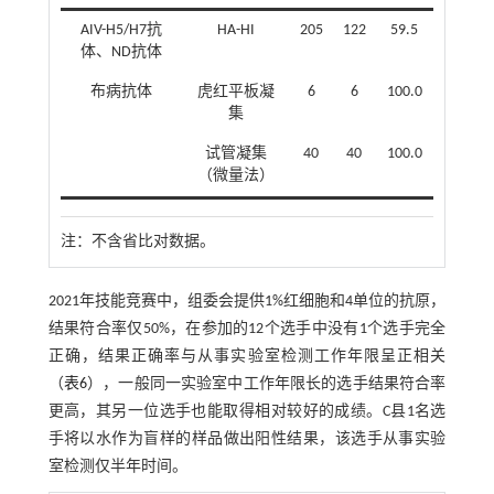
AIV-H5/H7抗
HA-HI
205
122
59.5
体、ND抗体
布病抗体
虎红平板凝
6
6
100.0
集
试管凝集
40
40
100.0
（微量法）
注：
不含省比对数据。
2021年技能竞赛中，组委会提供1%红细胞和4单位的抗原，
结果符合率仅50%，在参加的12个选手中没有1个选手完全
正确，结果正确率与从事实验室检测工作年限呈正相关
（
表6
），一般同一实验室中工作年限长的选手结果符合率
更高，其另一位选手也能取得相对较好的成绩。C县1名选
手将以水作为盲样的样品做出阳性结果，该选手从事实验
室检测仅半年时间。