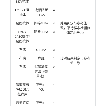
NDV抗体
FMDV-O型
液相阻断
4
抗体
ELISA
猪瘟抗体
间接ELISA
4
结果判定与参考值一
致，平行样本检测值
FMDV-
阻断ELISA
3
偏差小于0.2
3ABC抗体/
猪瘟抗体
布病
C-ELISA
3
布病
虎红
1
比对结果判定与参考
值一致
布病
试管凝集
2
方法（微
量法）
猪繁殖与
荧光RT-
1
呼吸综合
PCR
征病原
禽流感病
荧光RT-
1