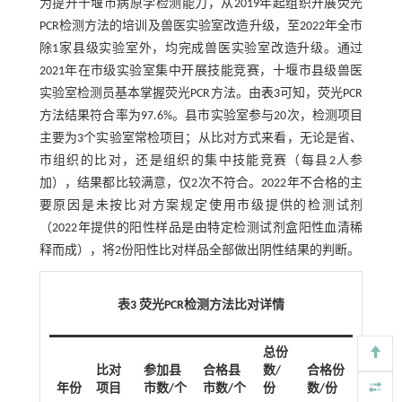
为提升十堰市病原学检测能力，从2019年起组织开展荧光
PCR检测方法的培训及兽医实验室改造升级，至2022年全市
除1家县级实验室外，均完成兽医实验室改造升级。通过
2021年在市级实验室集中开展技能竞赛，十堰市县级兽医
实验室检测员基本掌握荧光PCR方法。由
表3
可知，荧光PCR
方法结果符合率为97.6%。县市实验室参与20次，检测项目
主要为3个实验室常检项目；从比对方式来看，无论是省、
市组织的比对，还是组织的集中技能竞赛（每县2人参
加），结果都比较满意，仅2次不符合。2022年不合格的主
要原因是未按比对方案规定使用市级提供的检测试剂
（2022年提供的阳性样品是由特定检测试剂盒阳性血清稀
释而成），将2份阳性比对样品全部做出阴性结果的判断。
表3 荧光PCR检测方法比对详情
总份
比对
参加县
合格县
数/
合格份
年份
项目
市数/个
市数/个
份
数/份