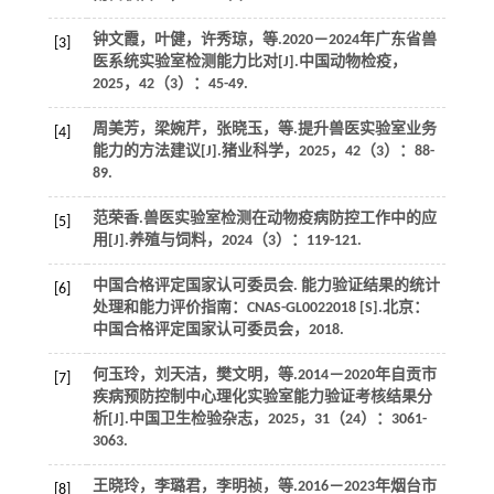
钟文霞，叶健，许秀琼，
等
.2020－2024年广东省兽
[3]
医系统实验室检测能力比对[J].
中国动物检疫
，
2025
，
42
（3）：45-49.
周美芳，梁婉芹，张晓玉，
等
.提升兽医实验室业务
[4]
能力的方法建议[J].
猪业科学
，
2025
，
42
（3）：88-
89.
范荣香.兽医实验室检测在动物疫病防控工作中的应
[5]
用[J].
养殖与饲料
，
2024
（3）：119-121.
中国合格评定国家认可委员会.
能力验证结果的统计
[6]
处理和能力评价指南：CNAS-GL0022018
[S].北京：
中国合格评定国家认可委员会，
2018
.
何玉玲，刘天洁，樊文明，
等
.2014－2020年自贡市
[7]
疾病预防控制中心理化实验室能力验证考核结果分
析[J].
中国卫生检验杂志
，
2025
，
31
（24）：3061-
3063.
王晓玲，李璐君，李明祯，
等
.2016－2023年烟台市
[8]