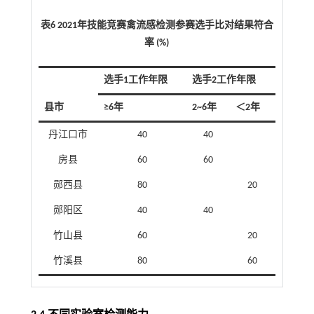
表6 2021年技能竞赛禽流感检测参赛选手比对结果符合
率 (%)
选手1工作年限
选手2工作年限
县市
≥6年
2~6年
＜2年
丹江口市
40
40
房县
60
60
郧西县
80
20
郧阳区
40
40
竹山县
60
20
竹溪县
80
60