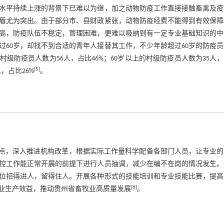
物价水平持续上涨的背景下已难以为继，加之动物防疫工作直接接触畜禽及
盾尤为突出。由于部分市、县财政紧张，动物防疫经费不能得到有效保障
高，防疫队伍不稳定，管理困难，更难以吸纳到有一定专业基础知识的中
60岁，却找不到合适的青年人接替其工作，不少年龄超过60岁的防疫
岁的村级防疫员人数为56人，占比46%；60岁以上的村级防疫员人数为35人
[
5
]
，占比26%
。
特点，深入推进机构改革，根据实际工作量科学配备各部门人员，让专业的
控工作能正常开展的前提下进行人员抽调，减少在编不在岗的情况发生。
位招得进人，留得住人。开展各种形式的技能培训和专业技能比赛，提高
[
6
]
业生产效益，推动贵州省畜牧业高质量发展
。