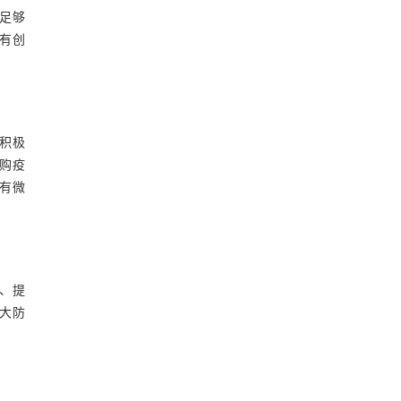
足够
有创
积极
采购疫
有微
、提
大防