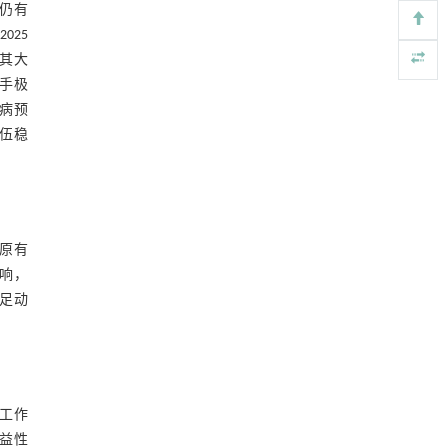
仍有
025
其大
手极
病预
伍稳
原有
响，
满足动
工作
益性