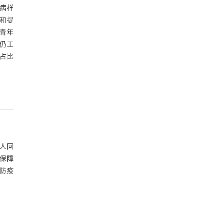
疫病样
和提
青年
员仍工
，占比
人回
保障
防疫