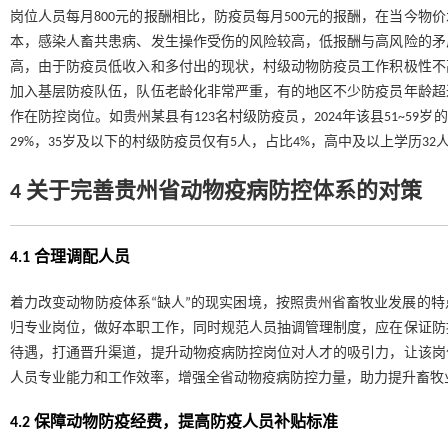
岗位人员每月800元的报酬相比，防疫员每月500元的报酬，在当今
本，感染人畜共患病、发生操作受伤的风险较高，低报酬与高风险的矛
高，由于防疫员低收入和多付出的现状，村级动物防疫员工作积极性不
加入基层防疫队伍，队伍老龄化非常严重，有的地区不少防疫员年龄超过
作在防控岗位。如贵州某县有123名村级防疫员，2024年该县51~59
29%，35岁及以下的村级防疫员仅有5人，占比4%，高中及以上学历32人
4 关于完善贵州省动物疫病防控体系的对策
4.1 合理调配人员
着力改变动物防疫体系“缺人”的现实困境，按照贵州省畜牧业发展的
归专业岗位，做好本职工作，同时规范人员抽调管理制度，应在保证防
待遇，打通晋升渠道，提升动物疫病防控岗位对人才的吸引力，让该岗
人员专业能力和工作效率，增强全省动物疫病防控力量，助力提升畜牧
4.2 保障动物防疫经费，提高防疫人员补贴标准