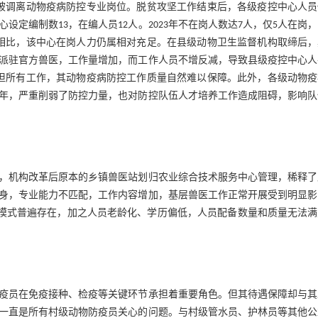
员被调离动物疫病防控专业岗位。脱贫攻坚工作结束后，各级疫控中心人员
编制数13，在编人员12人。2023年不在岗人数达7人，仅5人在岗，2
相比，该中心在岗人力仍属相对充足。在县级动物卫生监督机构取缔后，
派驻官方兽医，工作量增加，而工作人员不增反减，导致县级疫控中心人
担所有工作，其动物疫病防控工作质量自然难以保障。此外，各级动物疫
年，严重削弱了防控力量，也对防控队伍人才培养工作造成阻碍，影响队
，机构改革后原本的乡镇兽医站划归农业综合技术服务中心管理，稀释了
身，专业能力不匹配，工作内容增加，基层兽医工作正常开展受到明显影
置模式普遍存在，加之人员老龄化、学历偏低，人员配备数量和质量无法
疫员在免疫接种、检疫等关键环节承担着重要角色。但其待遇保障却与其
一直是所有村级动物防疫员关心的问题。与村级管水员、护林员等其他公