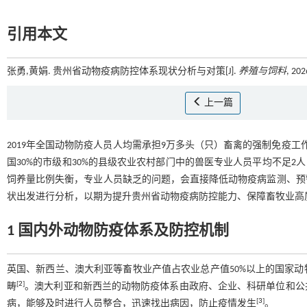
引用本文
张勇,黄娟. 贵州省动物疫病防控体系现状分析与对策[J].
养殖与饲料
, 202
上一篇
2019年全国动物防疫人员人均需承担9万多头（只）畜禽的强制免疫工
国30%的市级和30%的县级农业农村部门中的兽医专业人员平均不足
饲养量比例失衡，专业人员缺乏的问题，会直接降低动物疫病监测、预
状出发进行分析，以期为提升贵州省动物疫病防控能力、保障畜牧业高
1 国内外动物防疫体系及防控机制
英国、新西兰、澳大利亚等畜牧业产值占农业总产值50%以上的国家
[
2
]
畴
。澳大利亚和新西兰的动物防疫体系由政府、企业、科研单位和公
[
3
]
病，能够及时进行人员整合，迅速找出病因，防止疫情发生
。