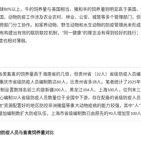
球80%以上，牛的饲养量与美国相当，猪和羊的饲养量则明显高于美国
国，动物防疫工作涉及农业农村、林业、公安、城管等多个管理部门，但
跨部门分工协作。如家养动物、野生动物和水生动物的防疫管理尚未形成
有构建出有效的联防联控机制，“同一健康”的理念没有得到较好的践行；
度也相对薄弱。
省各类畜禽的饲养量高于海南省的几倍，但贵州省（32人）省级防疫人员
庆市省级防疫人员编制数达60人，比贵州省多28人。笔者统计了2025
置数排名前三的是新疆200人、黑龙江104人、上海100人，位列末
中心编制32人省级防疫人员数量位于全国中下游，存在配备的省级防疫人
”资源配置好的地区防控非洲猪瘟等重大动物疫病的能力较强，其中“人
加编制数扩大防疫队伍，上海市省级编制数已由原先的90人增加至100
外动物防疫人员与畜禽饲养量对比