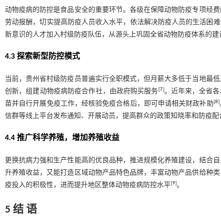
动物疫病的防控是食品安全的重要环节。各级在保障动物防疫专项经费
劳动报酬，切实提高防疫人员收入水平，依法解决防疫人员的生活困难
新意识的人才加入村级防疫队伍，从源头上巩固全省动物防疫体系的建
4.3 探索新型防控模式
当前，贵州省村级防疫员普遍实行全职模式，但月薪大多低于当地最低
[
7
]
创新，组建动物疫病防疫合作社，由政府购买服务
。近年来，全省各
[
8
]
苗并自行开展免疫工作，经核验免疫合格后，即可申请相关财政补助
信群等线上平台发布通知、开展动员，提高群众的政策知晓率和防疫配
4.4 推广科学养殖，增加养殖收益
更换抗病力强和生产性能高的优良品种，推进规模化养殖建设，结合自
升养殖收益，又能打造区域动物产品特色品牌，丰富动物产品供给种类
[
9
]
疫投入的积极性，进而提升地区整体动物疫病防控水平
。
5 结 语