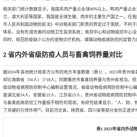
相关部门统计数据显示，我国鸡肉产量占全球60%以上，鸭肉产量占全
兰、澳大利亚等国家，我国是全球生猪、肉羊的主要生产国之一。在我
华人民共和国动物防疫法》中对相关部门职责的界定过于笼统，不利于
体系，没有形成完善的动物卫生监测系统；疾控中心和动物疫控中心没
同时，规范防疫缺少公办的宠物诊疗机构，城镇动物疫病防控的监管力
2 省内外省级防疫人员与畜禽饲养量对比
据2024年各地统计局官方公布的地方年鉴数据（
表1
），2023年贵州
却比海南省（50人）少18人；同期重庆市畜禽饲养量与贵州省相当，但重
级动物疫病预防控制中心编制设置情况，省级动物疫病预防控制中心编制设
是湖北省24人、安徽省25人、江苏省25人，贵州省动物疫病预防控制
与畜禽疫病防控工作量极不相符的现状。有研究结果显示，“人、财、物
[
4
]
了关键的引领作用
。目前河北省、陕西省、四川省等部分省份正逐步增
表1 2023年省内