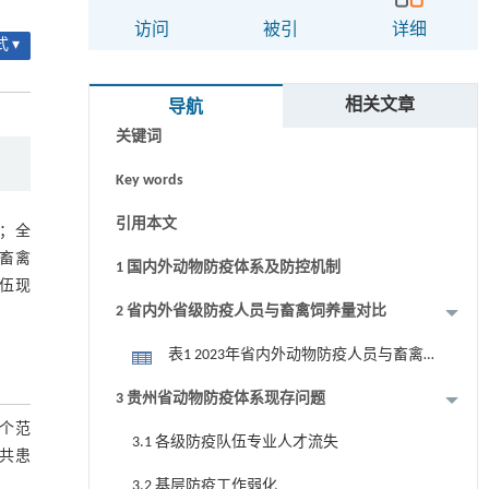
访问
被引
详细
 ▾
摘要
相关文章
导航
关键词
Key words
引用本文
作；全
畜禽
1 国内外动物防疫体系及防控机制
伍现
2 省内外省级防疫人员与畜禽饲养量对比
表1 2023年省内外动物防疫人员与畜禽
饲养量对比
3 贵州省动物防疫体系现存问题
个范
3.1 各级防疫队伍专业人才流失
共患
3.2 基层防疫工作弱化