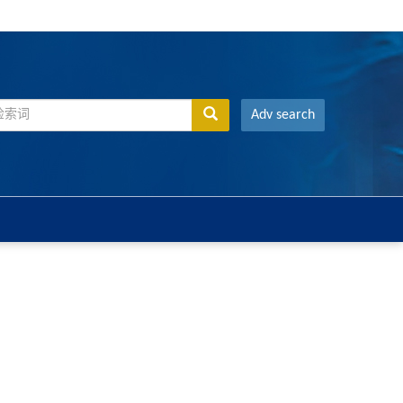
Adv search