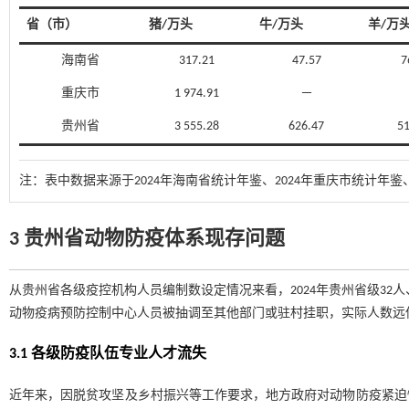
省（市）
猪/万头
牛/万头
羊/万
海南省
317.21
47.57
7
重庆市
1 974.91
－
贵州省
3 555.28
626.47
51
注：
表中数据来源于2024年海南省统计年鉴、2024年重庆市统计年鉴
3 贵州省动物防疫体系现存问题
从贵州省各级疫控机构人员编制数设定情况来看，2024年贵州省级32人、
动物疫病预防控制中心人员被抽调至其他部门或驻村挂职，实际人数远
3.1 各级防疫队伍专业人才流失
近年来，因脱贫攻坚及乡村振兴等工作要求，地方政府对动物防疫紧迫性