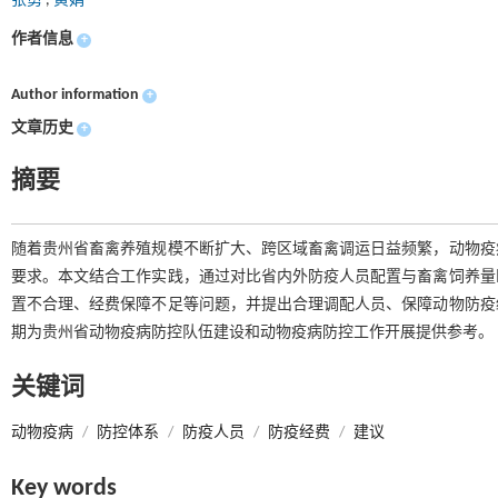
张勇
,
黄娟
作者信息
+
Author information
+
文章历史
+
摘要
随着贵州省畜禽养殖规模不断扩大、跨区域畜禽调运日益频繁，动物疫
要求。本文结合工作实践，通过对比省内外防疫人员配置与畜禽饲养量
置不合理、经费保障不足等问题，并提出合理调配人员、保障动物防疫
期为贵州省动物疫病防控队伍建设和动物疫病防控工作开展提供参考。
关键词
动物疫病
/
防控体系
/
防疫人员
/
防疫经费
/
建议
Key words