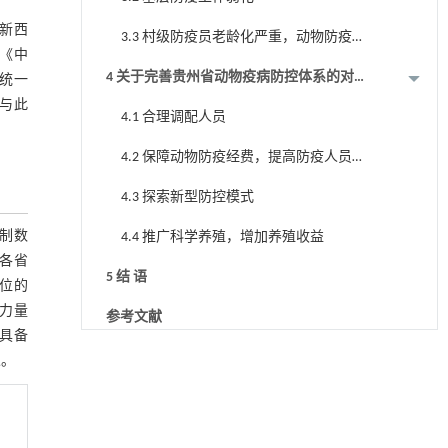
、新西
3.3 村级防疫员老龄化严重，动物防疫
《中
经费保障困难
4 关于完善贵州省动物疫病防控体系的对
统一
策
与此
4.1 合理调配人员
4.2 保障动物防疫经费，提高防疫人员
补贴标准
4.3 探索新型防控模式
编制数
4.4 推广科学养殖，增加养殖收益
年各省
5 结 语
三位的
员力量
参考文献
”具备
人。