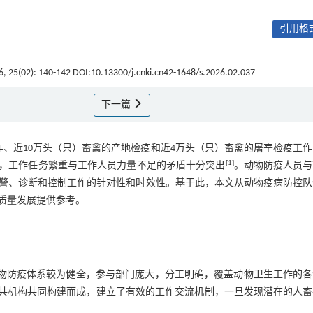
引用格式
6, 25(02): 140-142 DOI:10.13300/j.cnki.cn42-1648/s.2026.02.037
下一篇
作、近10万头（只）畜禽的产地检疫和近4万头（只）畜禽的屠宰检疫工
[
1
]
2人，工作任务繁重与工作人员力量不足的矛盾十分突出
。动物防疫人员与
警、诊断和控制工作的针对性和时效性。基于此，本文从动物疫病防控队
质量发展提供参考。
动物防疫体系较为健全，参与部门庞大，分工明确，覆盖动物卫生工作的各
共机构共同构建而成，建立了有效的工作交流机制，一旦发现潜在的人畜