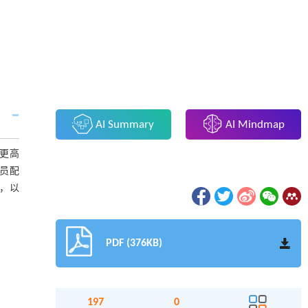
AI Summary
AI Mindmap
更高
员配
，以
PDF (376KB)
197
0