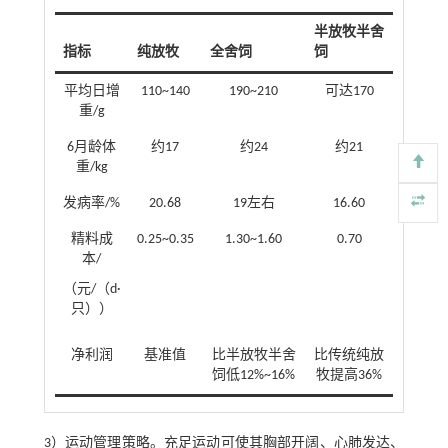
半放牧半舍
指标
纯放牧
全舍饲
饲
平均日增
110~140
190~210
可达170
重/g
6月龄体
约17
约24
约21
重/kg
发病率/%
20.68
19左右
16.60
精料成
0.25~0.35
1.30~1.60
0.70
本/
（元/（d·
只））
净利润
基准值
比半放牧半舍
比传统纯放
饲低12%~16%
牧提高36%
3）运动管理策略。充足运动可使其胸部开阔、心肺发达、