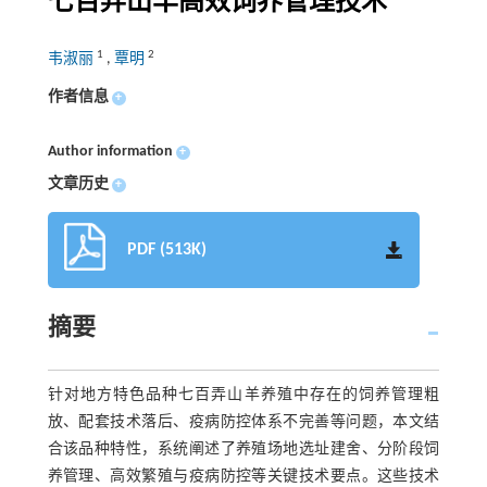
七百弄山羊高效饲养管理技术
1
2
韦淑丽
,
覃明
作者信息
+
Author information
+
文章历史
+
PDF (513K)
摘要
针对地方特色品种七百弄山羊养殖中存在的饲养管理粗
放、配套技术落后、疫病防控体系不完善等问题，本文结
合该品种特性，系统阐述了养殖场地选址建舍、分阶段饲
养管理、高效繁殖与疫病防控等关键技术要点。这些技术