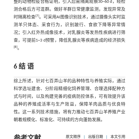
整的动物检疫合格证明，引入后需隔离观察30~60 d，经检
测合格后方可混群。做好羊群日常健康监测，发现异常及
[
7
]
时隔离检查
。可采用AI图像识别技术，通过摄像头实时监
测羊只体态、采食行为，识别跛行、食欲下降等异常情
况；引入红外热成像技术，对乳腺炎等发热性疾病进行筛
查，可提前1~3 d预警，降低乳腺炎等疾病造成的经济损失
[
8
]
。
6 结 语
综上所述，针对七百弄山羊的品种特性与养殖实际，通过
科学选址建舍、分阶段精细化饲养管理、合理选择配种方
式与时间，以及构建完善的疫病防控体系，可有效提升该
品种的养殖成活率与生产效益，保障羊肉品质与优良特
性。这一系列技术措施，将有力推动七百弄山羊养殖产业
朝着规模化、标准化、可持续的方向蓬勃发展。
参考文献
原文顺序
|
出版日期
|
本文引用