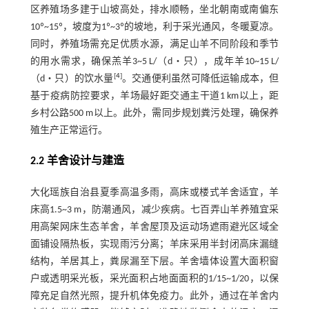
区养殖场多建于山坡高处，排水顺畅，坐北朝南或南偏东
10º~15º，坡度为1º~3º的坡地，利于采光通风，冬暖夏凉。
同时，养殖场需充足优质水源，满足山羊不同阶段和季节
的用水需求，确保羔羊3~5 L/（d・只），成年羊10~15 L/
[
4
]
（d・只）的饮水量
。交通便利虽然可降低运输成本，但
基于疫病防控要求，羊场最好距交通主干道1 km以上，距
乡村公路500 m以上。此外，需同步规划粪污处理，确保养
殖生产正常运行。
2.2 羊舍设计与建造
大化瑶族自治县夏季高温多雨，高床或楼式羊舍适宜，羊
床高1.5~3 m，防潮通风，减少疾病。七百弄山羊养殖宜采
用高架网床生态羊舍，羊舍屋顶及运动场遮雨避光区域全
面铺设隔热板，实现雨污分离；羊床采用半封闭高床漏缝
结构，羊居其上，粪尿漏至下层。羊舍墙体设置大面积窗
户或透明采光板，采光面积占地面面积的1/15~1/20，以保
障充足自然光照，提升机体免疫力。此外，通过在羊舍内