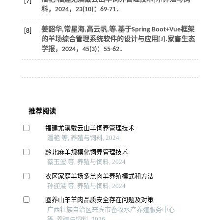
[7]
料
，
2024
，
23
(10)：69-71．
姜韶华,常星海,高云帆,
等
.基于Spring Boot+Vue框架
[8]
的羊场综合管理系统软件的设计与应用[J].
家畜生态
学报
，
2024
，
45
(3)：55-62．