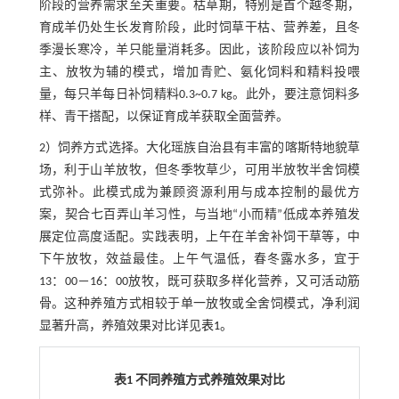
阶段的营养需求至关重要。枯草期，特别是首个越冬期，
育成羊仍处生长发育阶段，此时饲草干枯、营养差，且冬
季漫长寒冷，羊只能量消耗多。因此，该阶段应以补饲为
主、放牧为辅的模式，增加青贮、氨化饲料和精料投喂
量，每只羊每日补饲精料0.3~0.7 kg。此外，要注意饲料多
样、青干搭配，以保证育成羊获取全面营养。
2）饲养方式选择。大化瑶族自治县有丰富的喀斯特地貌草
场，利于山羊放牧，但冬季牧草少，可用半放牧半舍饲模
式弥补。此模式成为兼顾资源利用与成本控制的最优方
案，契合七百弄山羊习性，与当地“小而精”低成本养殖发
展定位高度适配。实践表明，上午在羊舍补饲干草等，中
下午放牧，效益最佳。上午气温低，春冬露水多，宜于
13：00－16：00放牧，既可获取多样化营养，又可活动筋
骨。这种养殖方式相较于单一放牧或全舍饲模式，净利润
显著升高，养殖效果对比详见
表1
。
表1 不同养殖方式养殖效果对比