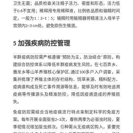
卫生无菌；品质检查关注精子活力、密度和形态，活力低
于0.6不宜用；稀释用专用稀释液，比例依品质和输精时间
定，一般为1∶2~1∶5；输精时用输精器将精液注入母羊子
宫颈内2~3 cm处，避免损伤生殖道。
5 加强疾病防控管理
羊群疫病防控需严格遵循“预防为主，防治结合”原则，构
建综合防控体系以降低羊群疫病发生风险。在七百弄乡、
雅龙乡等山羊养殖核心保护区,通过100多户入户调查，采
集并梳理了养殖主体的存栏结构、饲草来源、精料配方、
疫病谱构成及死亡事件溯源等信息，能够及时有效地追溯
疫病等传播源头及精准防控，降低因疫病造成的养殖损
失。
免疫防控需结合当地疫病流行特点来制定科学的免疫方
案。每年开展全面驱虫2~3次，春秋两季为必驱虫时段，夏
季视情况增加驱虫频次。引种需从无疫病区购入，索要完