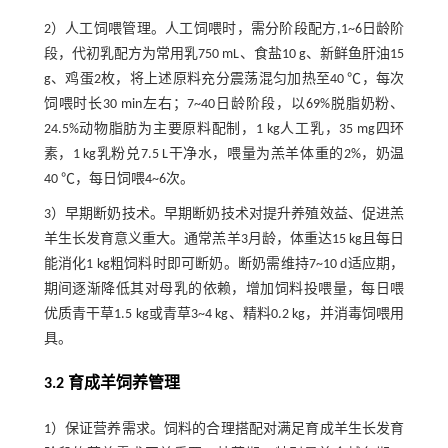
2）人工饲喂管理。人工饲喂时，需分阶段配方,1~6日龄阶
段，代初乳配方为常用乳750 mL、食盐10 g、新鲜鱼肝油15
g、鸡蛋2枚，将上述原料充分震荡混匀加热至40 ℃，每次
饲喂时长30 min左右；7~40日龄阶段，以69%脱脂奶粉、
24.5%动物脂肪为主要原料配制，1 kg人工乳，35 mg四环
素，1 kg乳粉兑7.5 L干净水，喂量为羔羊体重的2%，奶温
40 ℃，每日饲喂4~6次。
3）早期断奶技术。早期断奶技术对提升养殖效益、促进羔
羊生长发育意义重大。通常羔羊3月龄，体重达15 kg且每日
能消化1 kg粗饲料时即可断奶。断奶需维持7~10 d适应期，
期间逐渐降低其对母乳的依赖，增加饲料投喂量，每日喂
优质青干草1.5 kg或青草3~4 kg、精料0.2 kg，并消毒饲喂用
具。
3.2 育成羊饲养管理
1）保证营养需求。饲料的合理搭配对满足育成羊生长发育