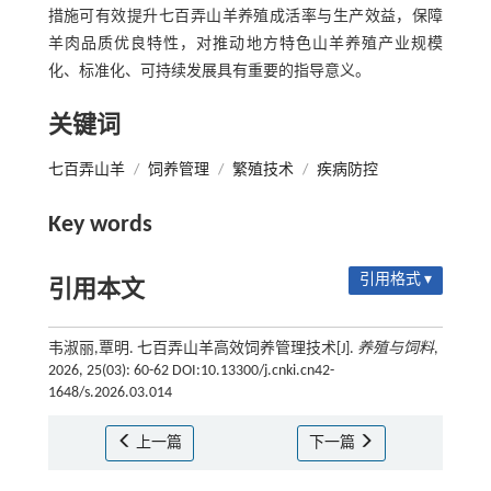
措施可有效提升七百弄山羊养殖成活率与生产效益，保障
羊肉品质优良特性，对推动地方特色山羊养殖产业规模
化、标准化、可持续发展具有重要的指导意义。
关键词
七百弄山羊
/
饲养管理
/
繁殖技术
/
疾病防控
Key words
引用格式 ▾
引用本文
韦淑丽,覃明. 七百弄山羊高效饲养管理技术[J].
养殖与饲料
,
2026, 25(03): 60-62 DOI:10.13300/j.cnki.cn42-
1648/s.2026.03.014
上一篇
下一篇