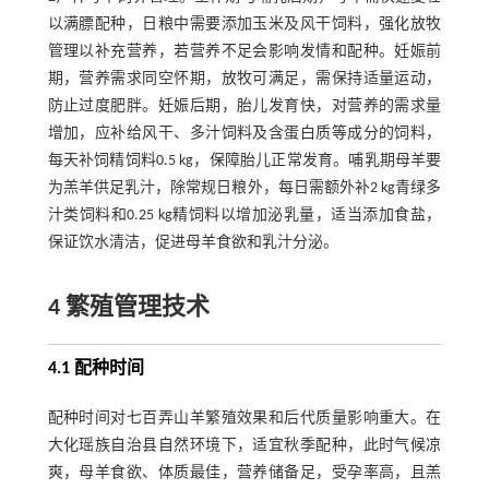
以满膘配种，日粮中需要添加玉米及风干饲料，强化放牧
管理以补充营养，若营养不足会影响发情和配种。妊娠前
期，营养需求同空怀期，放牧可满足，需保持适量运动，
防止过度肥胖。妊娠后期，胎儿发育快，对营养的需求量
增加，应补给风干、多汁饲料及含蛋白质等成分的饲料，
每天补饲精饲料0.5 kg，保障胎儿正常发育。哺乳期母羊要
为羔羊供足乳汁，除常规日粮外，每日需额外补2 kg青绿多
汁类饲料和0.25 kg精饲料以增加泌乳量，适当添加食盐，
保证饮水清洁，促进母羊食欲和乳汁分泌。
4 繁殖管理技术
4.1 配种时间
配种时间对七百弄山羊繁殖效果和后代质量影响重大。在
大化瑶族自治县自然环境下，适宜秋季配种，此时气候凉
爽，母羊食欲、体质最佳，营养储备足，受孕率高，且羔