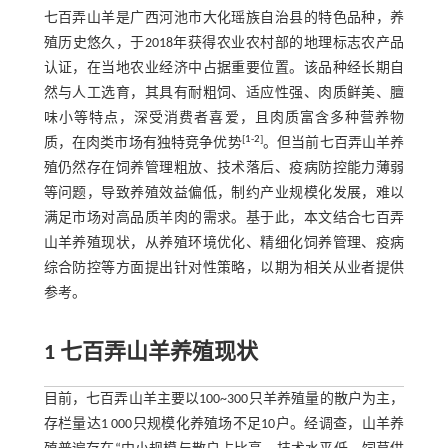
七百弄山羊是广西河池市大化瑶族自治县的特色品种，养
殖历史悠久，于2018年获得农业农村部的地理标志农产品
认证，在当地农业经济中占据重要位置。该品种经长期自
然与人工选育，其具有耐粗饲、适应性强、肉质鲜美、膻
味小等特点，深受消费者喜爱，且肉质富含多种营养物
[
1
-
2
]
质，在肉类市场有独特竞争优势
。但当前七百弄山羊养
殖仍然存在饲养管理粗放、技术落后、疫病防控能力薄弱
等问题，导致养殖效益偏低，制约产业规模化发展，难以
满足市场对高品质羊肉的需求。基于此，本文结合七百弄
山羊养殖现状，从养殖环境优化、精细化饲养管理、疫病
综合防控等方面提出针对性策略，以期为相关从业者提供
参考。
1 七百弄山羊养殖现状
目前，七百弄山羊主要以100~300只羊养殖量的散户为主，
存栏量达1 000只规模化养殖场不足10户。经调查，山羊养