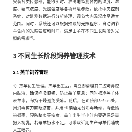
安装各类传感器，能够实时、准确地监测舍内的温度、湿
度、氨气浓度、光照强度等各项环境参数。依托中央控制
系统，对监测数据进行分析处理，调节舍内温湿度至适宜
范围。同时，系统还可以根据预设的光照程序，自动调节
羊舍内的光照强度和时间，满足山羊在不同生长阶段对光
[
8
]
照的需求
。
3 不同生长阶段饲养管理技术
3.1 羔羊饲养管理
1）羔羊初生管理。羔羊出生后，需立即清理其口腔与鼻腔
内黏液，确保呼吸顺畅，防止羔羊窒息；同时擦净羔羊体
表羊水，保持干燥避免受凉。随后，在距脐部3~5 cm处，
用消毒剪刀剪断脐带，并用5%碘酒充分消毒断端，降低感
染概率，预防脐炎等疾病。羔羊出生半小时内要确保足量
摄入初乳，若母羊奶水不足，可采取近期生产母羊代哺或
人工喂养。