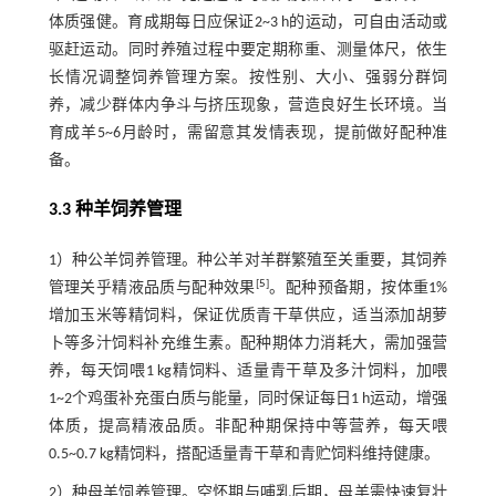
体质强健。育成期每日应保证2~3 h的运动，可自由活动或
驱赶运动。同时养殖过程中要定期称重、测量体尺，依生
长情况调整饲养管理方案。按性别、大小、强弱分群饲
养，减少群体内争斗与挤压现象，营造良好生长环境。当
育成羊5~6月龄时，需留意其发情表现，提前做好配种准
备。
3.3 种羊饲养管理
1）种公羊饲养管理。种公羊对羊群繁殖至关重要，其饲养
[
5
]
管理关乎精液品质与配种效果
。配种预备期，按体重1%
增加玉米等精饲料，保证优质青干草供应，适当添加胡萝
卜等多汁饲料补充维生素。配种期体力消耗大，需加强营
养，每天饲喂1 kg精饲料、适量青干草及多汁饲料，加喂
1~2个鸡蛋补充蛋白质与能量，同时保证每日1 h运动，增强
体质，提高精液品质。非配种期保持中等营养，每天喂
0.5~0.7 kg精饲料，搭配适量青干草和青贮饲料维持健康。
2）种母羊饲养管理。空怀期与哺乳后期，母羊需快速复壮