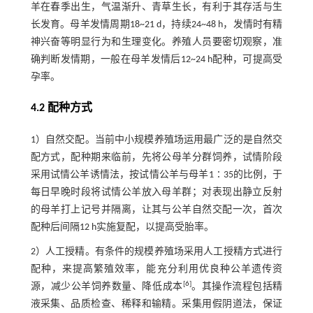
羊在春季出生，气温渐升、青草生长，有利于其存活与生
长发育。母羊发情周期18~21 d，持续24~48 h，发情时有精
神兴奋等明显行为和生理变化。养殖人员要密切观察，准
确判断发情期，一般在母羊发情后12~24 h配种，可提高受
孕率。
4.2 配种方式
1）自然交配。当前中小规模养殖场运用最广泛的是自然交
配方式，配种期来临前，先将公母羊分群饲养，试情阶段
采用试情公羊诱情法，按试情公羊与母羊1∶35的比例，于
每日早晚时段将试情公羊放入母羊群；对表现出静立反射
的母羊打上记号并隔离，让其与公羊自然交配一次，首次
配种后间隔12 h实施复配，以提高受胎率。
2）人工授精。有条件的规模养殖场采用人工授精方式进行
配种，来提高繁殖效率，能充分利用优良种公羊遗传资
[
6
]
源，减少公羊饲养数量、降低成本
。其操作流程包括精
液采集、品质检查、稀释和输精。采集用假阴道法，保证