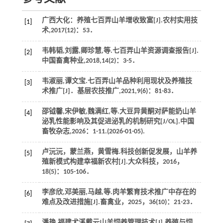
广西大化：养殖七百弄山羊增收致富[J].
农村实用技
[1]
术
,
2017
(12)：53．
韦韩韬,刘露,卿珍慧,
等
.七百弄山羊资源调查报告[J].
[2]
中国畜禽种业
,
2018
,
14
(2)：3-5．
韦淑丽,谭文宝.七百弄山羊品种利用现状及养殖技
[3]
术推广[J]．
基层农技推广
,
2021
,
9
(6)：81-83．
邵钺馨,宋伊敏,魏满红,
等
.大豆异黄酮对萨能奶山羊
[4]
泌乳性能影响及其促进泌乳的机制研究[J/OL].
中国
畜牧杂志
,
2026
：1-11.(2026-01-05).
卢沅沅，蒙兰燕，黄雪梅.科技创新促发展，山羊养
[5]
殖新模式构建幸福新农村[J].
大众科技
，
2016
，
18
(5)：105-106．
李彦欣,邓美丽,马越,
等
.肉羊繁育技术推广中存在的
[6]
难点及改进措施[J].
畜禽业
，
2025
，
36
(10)：21-23．
潘艳.福建尤溪戴云山羊饲养管理技术[J].
养殖与饲