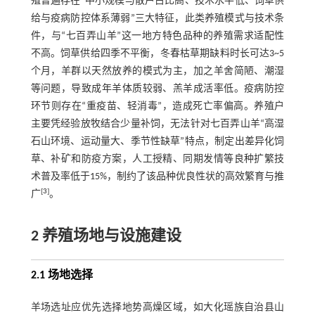
殖普遍存在“中小规模与散户占比高、技术水平低、饲草供
给与疫病防控体系薄弱”三大特征，此类养殖模式与技术条
件，与“七百弄山羊”这一地方特色品种的养殖需求适配性
不高。饲草供给四季不平衡，冬春枯草期缺料时长可达3~5
个月，羊群以天然放养的模式为主，加之羊舍简陋、潮湿
等问题，导致成年羊体质较弱、羔羊成活率低。疫病防控
环节则存在“重疫苗、轻消毒”，造成死亡率偏高。养殖户
主要凭经验放牧结合少量补饲，无法针对七百弄山羊“高湿
石山环境、运动量大、季节性缺草”特点，制定出差异化饲
草、补矿和防疫方案，人工授精、同期发情等良种扩繁技
术普及率低于15%，制约了该品种优良性状的高效繁育与推
[
3
]
广
。
2 养殖场地与设施建设
2.1 场地选择
羊场选址应优先选择地势高燥区域，如大化瑶族自治县山