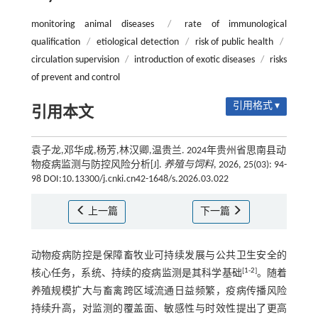
monitoring animal diseases
/
rate of immunological
qualification
/
etiological detection
/
risk of public health
/
circulation supervision
/
introduction of exotic diseases
/
risks
of prevent and control
引用格式 ▾
引用本文
袁子龙,邓华成,杨芳,林汉卿,温贵兰. 2024年贵州省思南县动
物疫病监测与防控风险分析[J].
养殖与饲料
, 2026, 25(03): 94-
98 DOI:10.13300/j.cnki.cn42-1648/s.2026.03.022
上一篇
下一篇
动物疫病防控是保障畜牧业可持续发展与公共卫生安全的
[
1
-
2
]
核心任务，系统、持续的疫病监测是其科学基础
。随着
养殖规模扩大与畜禽跨区域流通日益频繁，疫病传播风险
持续升高，对监测的覆盖面、敏感性与时效性提出了更高