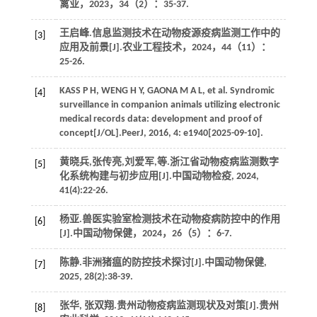
禽业
，
2023
，
34
（2）：35-37.
王启峰.信息监测技术在动物疫源疫病监测工作中的
[3]
应用及前景[J].
农业工程技术
，
2024
，
44
（11）：
25-26.
KASS
P H
,
WENG
H Y
,
GAONA
M A L
,
et al
. Syndromic
[4]
surveillance in companion animals utilizing electronic
medical records data: development and proof of
concept[J/OL].
PeerJ
,
2016
,
4
: e1940[2025-09-10].
黄晓兵,张传亮,刘爱军,
等
.浙江省动物疫病监测数字
[5]
化系统构建与初步应用[J].
中国动物检疫
,
2024
,
41
(4):22-26.
杨亚.兽医实验室检测技术在动物疫病防控中的作用
[6]
[J].
中国动物保健
，
2024
，
26
（5）：6-7.
陈静.非洲猪瘟的防控技术探讨[J].
中国动物保健
,
[7]
2025
,
28
(2):38-39.
张华, 张双翔.贵州动物疫病监测现状及对策[J].
贵州
[8]