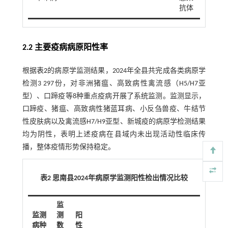
抗体
2.2 主要疫病病原阳性率
根据
表2
的病原学监测结果，2024年全县共完成各类病原学
检测3 297份，对非洲猪瘟、高致病性禽流感（H5/H7亚
型）、口蹄疫等8种重点疫病开展了系统监测。监测显示，
口蹄疫、猪瘟、高致病性猪蓝耳病、小反刍兽疫、牛结节
性皮肤病以及禽流感H7/H9亚型、新城疫的病原学检测结果
均为阴性，表明上述疫病在县域内未出现活动性临床传
播，整体疫情形势保持稳定。
表2 思南县2024年病原学监测阳性检出情况比较
监
监测
测
阳
病种
数
性