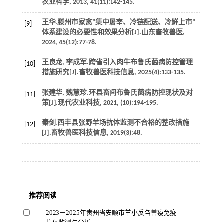
农业科学
,
2013
,
41
(11):142-145.
王华.滕州市家禽“集中屠宰、冷链配送、冷鲜上市”
[9]
体系建设的必要性和效果分析[J].
山东畜牧兽医
,
2024
,
45
(12):77-78.
王良龙, 李成军.跨省引入肉牛布鲁氏菌病防控管理
[10]
措施研究[J].
畜牧兽医科技信息
,
2025
(4):133-135.
张建华, 魏慧珍.环县畜间布鲁氏菌病防控现状及对
[11]
策[J].
现代农业科技
,
2021
, (10):194-195.
秦剑.西丰县张野羊场抗体监测不合格的整改措施
[12]
[J].
畜牧兽医科技信息
,
2019
(3):48.