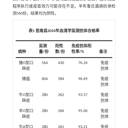
程序执行或疫苗效力可能存在不足。羊布鲁氏菌病抗体检
测560份，结果均为阴性。
表1 思南县2024年血清学监测抗体合格率
监测
阳性
免疫抗体阳
病种
量/份
数/份
性率/%
备注
猪O型口
564
430
76.24
免疫
蹄疫
抗体
猪瘟
604
584
96.69
免疫
抗体
牛O型口
280
262
93.57
免疫
蹄疫
抗体
羊O型口
280
266
95.00
免疫
蹄疫
抗体
牛A型口
280
261
93.21
免疫