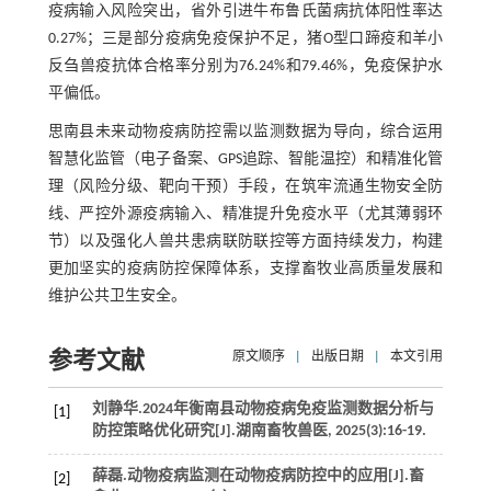
疫病输入风险突出，省外引进牛布鲁氏菌病抗体阳性率达
0.27%；三是部分疫病免疫保护不足，猪O型口蹄疫和羊小
反刍兽疫抗体合格率分别为76.24%和79.46%，免疫保护水
平偏低。
思南县未来动物疫病防控需以监测数据为导向，综合运用
智慧化监管（电子备案、GPS追踪、智能温控）和精准化管
理（风险分级、靶向干预）手段，在筑牢流通生物安全防
线、严控外源疫病输入、精准提升免疫水平（尤其薄弱环
节）以及强化人兽共患病联防联控等方面持续发力，构建
更加坚实的疫病防控保障体系，支撑畜牧业高质量发展和
维护公共卫生安全。
参考文献
原文顺序
|
出版日期
|
本文引用
刘静华.2024年衡南县动物疫病免疫监测数据分析与
[1]
防控策略优化研究[J].
湖南畜牧兽医
,
2025
(3):16-19.
薛磊.动物疫病监测在动物疫病防控中的应用[J].
畜
[2]