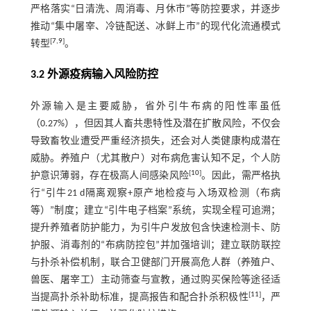
严格落实“日清洗、周消毒、月休市”等防控要求，并逐步
推动“集中屠宰、冷链配送、冰鲜上市”的现代化流通模式
[
7
,
9
]
转型
。
3.2 外源疫病输入风险防控
外源输入是主要威胁，省外引牛布病的阳性率虽低
（0.27%），但因其人畜共患特性及潜在扩散风险，不仅会
导致畜牧业遭受严重经济损失，还会对人类健康构成潜在
威胁。养殖户（尤其散户）对布病危害认知不足，个人防
[
10
]
护意识薄弱，存在极高人间感染风险
。因此，需严格执
行“引牛21 d隔离观察+原产地检疫与入场双检测（布病
等）”制度；建立“引牛电子档案”系统，实现全程可追溯；
提升养殖者防护能力，为引牛户发放包含快速检测卡、防
护服、消毒剂的“布病防控包”并加强培训；建立联防联控
与扑杀补偿机制，联合卫健部门开展高危人群（养殖户、
兽医、屠宰工）主动筛查与宣教，通过购买保险等途径适
[
11
]
当提高扑杀补助标准，提高报告和配合扑杀积极性
，严