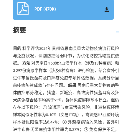
PDF (470K)
摘要
目的
科学评估2024年贵州省思南县重大动物疫病流行风险
与免疫状况，识别防控薄弱环节，为优化防控策略提供依
据。
方法
对思南县4 538份血清学样本（涉及13种疫病）和
3 297份病原学样本（涉及8种疫病）进行检测，结合省外引
进牛布鲁氏菌病及口蹄疫免疫专项评估数据，系统分析当
前疫病防控成效与存在问题。
结果
思南县重大动物疫病整
体防控形势稳定，猪瘟、新城疫、高致病性猪蓝耳病及狂
犬病免疫合格率均高于95%，群体免疫屏障基本建立，但仍
存在以下风险：①流通环节病毒污染风险，非洲猪瘟环境
样本疑似阳性率为0.10%（交易市场），禽流感H5亚型环境
样本疑似阳性率达8.47%；②外源疫病输入风险，省外引
进牛布鲁氏菌病抗体阳性率为0.27%；③免疫保护不足，