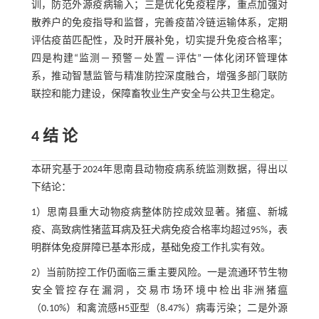
训，防范外源疫病输入；三是优化免疫程序，重点加强对
散养户的免疫指导和监督，完善疫苗冷链运输体系，定期
评估疫苗匹配性，及时开展补免，切实提升免疫合格率；
四是构建“监测－预警－处置－评估”一体化闭环管理体
系，推动智慧监管与精准防控深度融合，增强多部门联防
联控和能力建设，保障畜牧业生产安全与公共卫生稳定。
4 结 论
本研究基于2024年思南县动物疫病系统监测数据，得出以
下结论：
1）思南县重大动物疫病整体防控成效显著。猪瘟、新城
疫、高致病性猪蓝耳病及狂犬病免疫合格率均超过95%，表
明群体免疫屏障已基本形成，基础免疫工作扎实有效。
2）当前防控工作仍面临三重主要风险。一是流通环节生物
安全管控存在漏洞，交易市场环境中检出非洲猪瘟
（0.10%）和禽流感H5亚型（8.47%）病毒污染；二是外源