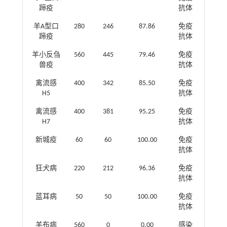
蹄疫
抗体
羊A型口
280
246
87.86
免疫
蹄疫
抗体
羊小反刍
560
445
79.46
免疫
兽疫
抗体
禽流感
400
342
85.50
免疫
H5
抗体
禽流感
400
381
95.25
免疫
H7
抗体
新城疫
60
60
100.00
免疫
抗体
狂犬病
220
212
96.36
免疫
抗体
蓝耳病
50
50
100.00
免疫
抗体
羊布病
560
0
0.00
感染