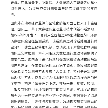
要求。在此背景下，物联网、大数据和人工智能等信息化
监测技术，为提升疫病监测效率与精度提供了新的支撑
[
3
]
。
国内外在动物疫病监测与区域化防控方面已积累了丰富经
验。国际上，基于大数据的主动监测技术创新不断涌现，
[
4
]
如Kass等
开发了一套利用全国超过700家动物医院电子病
历数据的综合征监测系统，该系统通过对诊断结果进行时
空分析，建立五级警报机制，成功实现了对模拟食物源疫
情的近实时检测，为利用临床大数据进行主动预警提供了
重要范式。国内近年来也持续加强国家和省级动物疫病监
测体系建设，在主要疫病的流行病学调查、免疫效果评估
及病原变异监测等方面开展了大量工作。特别是在监测体
系现代化方面，以浙江省为代表的地区通过流程再造与制
度重塑，构建了覆盖任务下达、样品采集、接收、检测、
上报及数据应用全环节的数字化监测系统，实现了动物疫
病无纸化采样监测与全产业链业务协同，有效提升了监测
数据的质量、可溯性与应用效能，为动物疫病监测体系的
[
5
]
优化升级提供了重要实践范例
。然而，当前仍面临基层