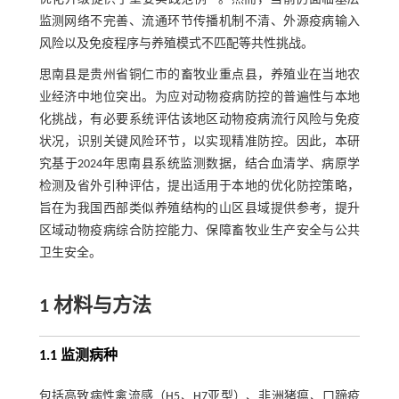
监测网络不完善、流通环节传播机制不清、外源疫病输入
风险以及免疫程序与养殖模式不匹配等共性挑战。
思南县是贵州省铜仁市的畜牧业重点县，养殖业在当地农
业经济中地位突出。为应对动物疫病防控的普遍性与本地
化挑战，有必要系统评估该地区动物疫病流行风险与免疫
状况，识别关键风险环节，以实现精准防控。因此，本研
究基于2024年思南县系统监测数据，结合血清学、病原学
检测及省外引种评估，提出适用于本地的优化防控策略，
旨在为我国西部类似养殖结构的山区县域提供参考，提升
区域动物疫病综合防控能力、保障畜牧业生产安全与公共
卫生安全。
1 材料与方法
1.1 监测病种
包括高致病性禽流感（H5、H7亚型）、非洲猪瘟、口蹄疫