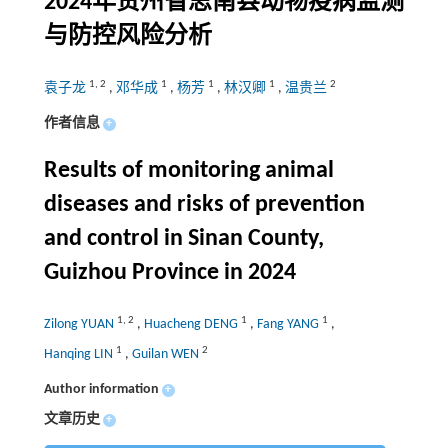
2024年贵州省思南县动物疫病监测
与防控风险分析
1
,
2
1
1
1
2
袁子龙
,
邓华成
,
杨芳
,
林汉卿
,
温贵兰
作者信息
+
Results of monitoring animal
diseases and risks of prevention
and control in Sinan County,
Guizhou Province in 2024
1
,
2
1
1
Zilong YUAN
,
Huacheng DENG
,
Fang YANG
,
1
2
Hanqing LIN
,
Guilan WEN
Author information
+
文章历史
+