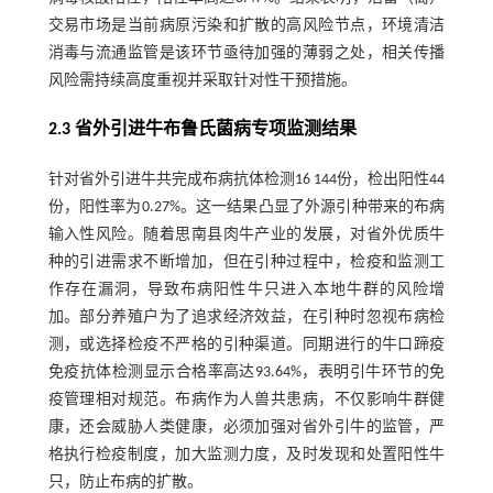
交易市场是当前病原污染和扩散的高风险节点，环境清洁
消毒与流通监管是该环节亟待加强的薄弱之处，相关传播
风险需持续高度重视并采取针对性干预措施。
2.3 省外引进牛布鲁氏菌病专项监测结果
针对省外引进牛共完成布病抗体检测16 144份，检出阳性44
份，阳性率为0.27%。这一结果凸显了外源引种带来的布病
输入性风险。随着思南县肉牛产业的发展，对省外优质牛
种的引进需求不断增加，但在引种过程中，检疫和监测工
作存在漏洞，导致布病阳性牛只进入本地牛群的风险增
加。部分养殖户为了追求经济效益，在引种时忽视布病检
测，或选择检疫不严格的引种渠道。同期进行的牛口蹄疫
免疫抗体检测显示合格率高达93.64%，表明引牛环节的免
疫管理相对规范。布病作为人兽共患病，不仅影响牛群健
康，还会威胁人类健康，必须加强对省外引牛的监管，严
格执行检疫制度，加大监测力度，及时发现和处置阳性牛
只，防止布病的扩散。