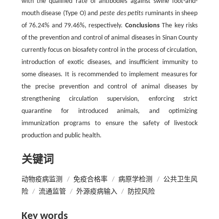
with the qualified rate of antibodies against swine foot-and-
mouth disease (Type O) and
peste des petits
ruminants in sheep
of 76.24% and 79.46%, respectively.
Conclusions
The key risks
of the prevention and control of animal diseases in Sinan County
currently focus on biosafety control in the process of circulation,
introduction of exotic diseases, and insufficient immunity to
some diseases. It is recommended to implement measures for
the precise prevention and control of animal diseases by
strengthening circulation supervision, enforcing strict
quarantine for introduced animals, and optimizing
immunization programs to ensure the safety of livestock
production and public health.
关键词
动物疫病监测
/
免疫合格率
/
病原学检测
/
公共卫生风
险
/
流通监管
/
外源疫病输入
/
防控风险
Key words