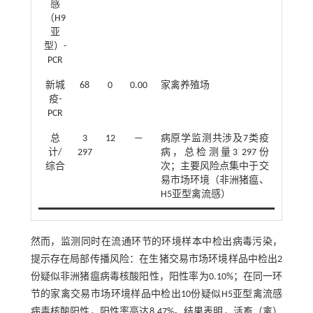
感
（H9
亚
型）-
PCR
新城
68
0
0.00
家禽养殖场
疫-
PCR
总
3
12
—
病原学监测共涉及7类疫
计/
297
病，总检测量3 297份
综合
次；主要风险点集中于交
易市场环境（非洲猪瘟、
H5亚型禽流感）
然而，监测同时在流通环节的环境样本中检出病毒污染，
提示存在局部传播风险：在生猪交易市场环境样品中检出2
份疑似非洲猪瘟病毒核酸阳性，阳性率为0.10%；在同一环
节的家禽交易市场环境样品中检出10份疑似H5亚型禽流感
病毒核酸阳性，阳性率高达8.47%。结果表明，活畜（禽）