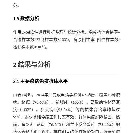
范。
1.5 数据分析
使用Excel软件进行数据整理与统计分析。免疫抗体合格率=
合格样本数/检测样本数×100%，病原阳性率=阳性样本数/
检测样本数×100%。
2 结果与分析
2.1 主要疫病免疫抗体水平
由
表1
可知，2024年共完成血清学检测4 538份，覆盖13种疫
病。猪瘟（96.69%）、新城疫（100%）、高致病性猪蓝耳
病（100%）、狂犬病（96.36%）等的抗体合格率均超过
95%，表明基础免疫工作扎实有效，群体免疫屏障稳固。然
而，猪O型口蹄疫（76.24%）和羊小反刍兽疫（79.46%）的
抗体合格率低于80%，存在明显的免疫保护缺口，提示免疫