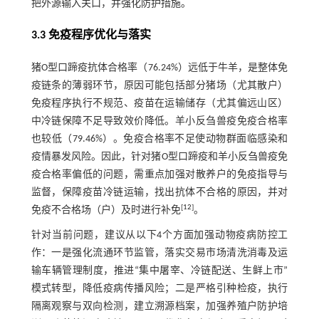
把外源输入关口，并强化防护措施。
3.3 免疫程序优化与落实
猪O型口蹄疫抗体合格率（76.24%）远低于牛羊，是整体免
疫链条的薄弱环节，原因可能包括部分猪场（尤其散户）
免疫程序执行不规范、疫苗在运输储存（尤其偏远山区）
中冷链保障不足导致效价降低。羊小反刍兽疫免疫合格率
也较低（79.46%）。免疫合格率不足使动物群面临感染和
疫情暴发风险。因此，针对猪O型口蹄疫和羊小反刍兽疫免
疫合格率偏低的问题，需重点加强对散养户的免疫指导与
监督，保障疫苗冷链运输，找出抗体不合格的原因，并对
[
12
]
免疫不合格场（户）及时进行补免
。
针对当前问题，建议从以下4个方面加强动物疫病防控工
作：一是强化流通环节监管，落实交易市场清洗消毒及运
输车辆管理制度，推进“集中屠宰、冷链配送、生鲜上市”
模式转型，降低疫病传播风险；二是严格引种检疫，执行
隔离观察与双向检测，建立溯源档案，加强养殖户防护培