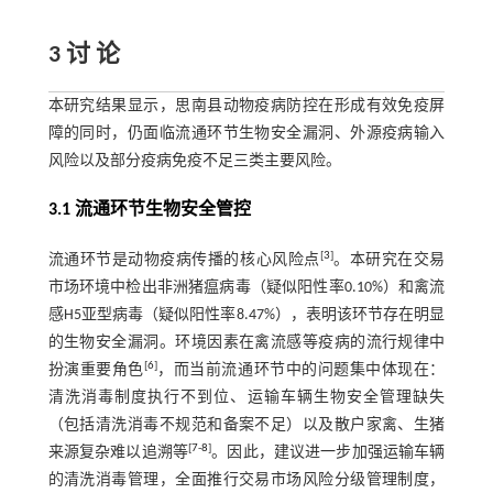
3 讨 论
本研究结果显示，思南县动物疫病防控在形成有效免疫屏
障的同时，仍面临流通环节生物安全漏洞、外源疫病输入
风险以及部分疫病免疫不足三类主要风险。
3.1 流通环节生物安全管控
[
3
]
流通环节是动物疫病传播的核心风险点
。本研究在交易
市场环境中检出非洲猪瘟病毒（疑似阳性率0.10%）和禽流
感H5亚型病毒（疑似阳性率8.47%），表明该环节存在明显
的生物安全漏洞。环境因素在禽流感等疫病的流行规律中
[
6
]
扮演重要角色
，而当前流通环节中的问题集中体现在：
清洗消毒制度执行不到位、运输车辆生物安全管理缺失
（包括清洗消毒不规范和备案不足）以及散户家禽、生猪
[
7
-
8
]
来源复杂难以追溯等
。因此，建议进一步加强运输车辆
的清洗消毒管理，全面推行交易市场风险分级管理制度，