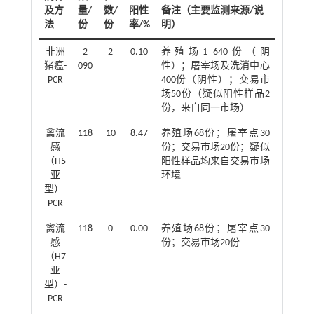
及方
量/
数/
阳性
备注（主要监测来源/说
法
份
份
率/%
明）
非洲
2
2
0.10
养殖场1 640份（阴
猪瘟-
090
性）；屠宰场及洗消中心
PCR
400份（阴性）；交易市
场50份（疑似阳性样品2
份，来自同一市场）
禽流
118
10
8.47
养殖场68份；屠宰点30
感
份；交易市场20份；疑似
（H5
阳性样品均来自交易市场
亚
环境
型）-
PCR
禽流
118
0
0.00
养殖场68份；屠宰点30
感
份；交易市场20份
（H7
亚
型）-
PCR