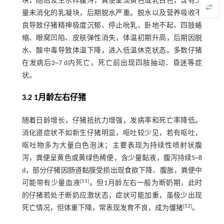
块，随后发生水样腹泻，粪便呈淡黄色或乳白色，含有少
量未消化的乳凝块，后期脱水严重。脱水以及营养吸收不
良导致仔猪精神极度沉郁、停止吮乳、卧地不起、四肢蜷
缩、眼窝凹陷、皮肤弹性消失，体温初期升高，后期因脱
水、酸中毒导致体温下降，进入低温休克状态。多数仔猪
在发病后2~7 d内死亡，死亡前出现四肢抽动、昏迷等症
状。
3.2 1月龄左右仔猪
随着日龄增长，仔猪抵抗力增强，发病率和死亡率降低。
消化道症状不如新生仔猪明显，呕吐较少见，若有呕吐，
呕吐物多为大量白色泡沫；主要表现为持续性喷射状腹
泻，粪便呈黄色或黄绿色稀便，含少量黏液，腹泻持续5~8
d，部分仔猪因肠道黏膜受损出现食欲下降、腹胀，粪便中
[
11
]
可能带有少量血液
。但1月龄左右一般为断奶期，此时
的仔猪若处于断奶应激状态，症状可能加重，虽极少出现
[
12
]
死亡情况，但体重下降，常表现发育不良，成为僵猪
。