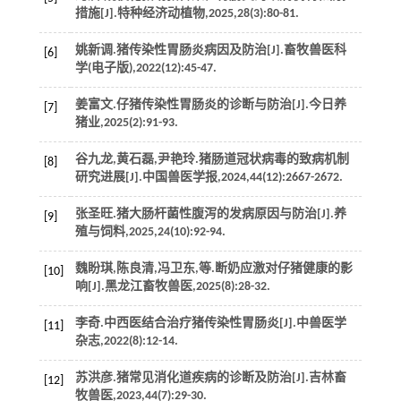
措施[J].
特种经济动植物
,
2025
,
28
(3):80-81.
姚新调.猪传染性胃肠炎病因及防治[J].
畜牧兽医科
[6]
学
(电子版),
2022
(12):45-47.
姜富文.仔猪传染性胃肠炎的诊断与防治[J].
今日养
[7]
猪业
,
2025
(2):91-93.
谷九龙,黄石磊,尹艳玲.猪肠道冠状病毒的致病机制
[8]
研究进展[J].
中国兽医学报
,
2024
,
44
(12):2667-2672.
张圣旺.猪大肠杆菌性腹泻的发病原因与防治[J].
养
[9]
殖与饲料
,
2025
,
24
(10):92-94.
魏盼琪,陈良清,冯卫东,
等
.断奶应激对仔猪健康的影
[10]
响[J].
黑龙江畜牧兽医
,
2025
(8):28-32.
李奇.中西医结合治疗猪传染性胃肠炎[J].
中兽医学
[11]
杂志
,
2022
(8):12-14.
苏洪彦.猪常见消化道疾病的诊断及防治[J].
吉林畜
[12]
牧兽医
,
2023
,
44
(7):29-30.