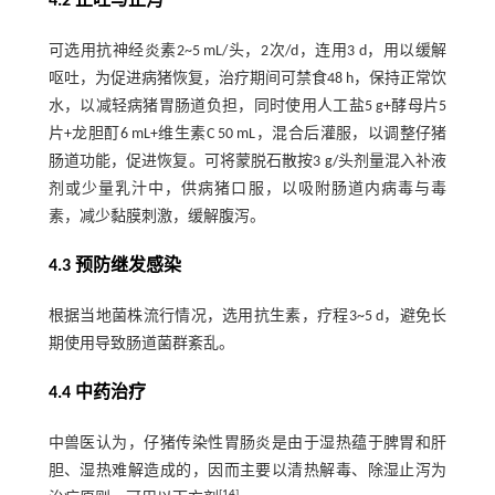
4.2 止吐与止泻
可选用抗神经炎素2~5 mL/头，2次/d，连用3 d，用以缓解
呕吐，为促进病猪恢复，治疗期间可禁食48 h，保持正常饮
水，以减轻病猪胃肠道负担，同时使用人工盐5 g+酵母片5
片+龙胆酊6 mL+维生素C 50 mL，混合后灌服，以调整仔猪
肠道功能，促进恢复。可将蒙脱石散按3 g/头剂量混入补液
剂或少量乳汁中，供病猪口服，以吸附肠道内病毒与毒
素，减少黏膜刺激，缓解腹泻。
4.3 预防继发感染
根据当地菌株流行情况，选用抗生素，疗程3~5 d，避免长
期使用导致肠道菌群紊乱。
4.4 中药治疗
中兽医认为，仔猪传染性胃肠炎是由于湿热蕴于脾胃和肝
胆、湿热难解造成的，因而主要以清热解毒、除湿止泻为
[
14
]