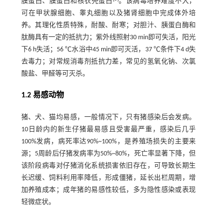
膜蛋白、膜蛋白和核衣壳蛋白
。该病毒培养难度不大，
可在甲状腺细胞、睾丸细胞以及猪肾细胞中完成体外培
养。其理化性质特殊，耐酸、耐寒；对胆汁、胰蛋白酶和
肽酶具有一定的抵抗力；紫外线照射30 min即可失活，阳光
下6 h失活；56 ℃水浴中45 min即可灭活，37 ℃条件下4 d失
去毒力；对常规消毒剂抵抗力差，常见的氢氧化钠、次氯
酸盐、甲醛等可灭杀。
1.2 易感动物
猪、犬、猫均易感，一般情况下，只有猪感染后会发病。
10日龄内的新生仔猪最易感且受害最严重，感染后几乎
100%发病，病死率达90%~100%，是养殖场损失的主要来
源；5周龄后仔猪发病率为50%~80%，死亡率显著下降，但
该阶段病毒对仔猪消化系统损害依旧存在，可导致长期生
长迟缓、饲料利用率降低，形成僵猪，延长出栏周期，增
加养殖成本；成年猪的易感性较低，多为隐性感染或表现
轻微症状。