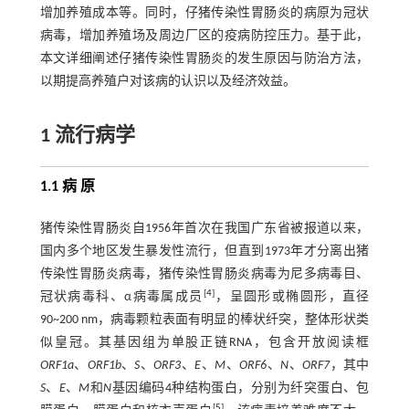
增加养殖成本等。同时，仔猪传染性胃肠炎的病原为冠状
病毒，增加养殖场及周边厂区的疫病防控压力。基于此，
本文详细阐述仔猪传染性胃肠炎的发生原因与防治方法，
以期提高养殖户对该病的认识以及经济效益。
1 流行病学
1.1 病 原
猪传染性胃肠炎自1956年首次在我国广东省被报道以来，
国内多个地区发生暴发性流行，但直到1973年才分离出猪
传染性胃肠炎病毒，猪传染性胃肠炎病毒为尼多病毒目、
[
4
]
冠状病毒科、α病毒属成员
，呈圆形或椭圆形，直径
90~200 nm，病毒颗粒表面有明显的棒状纤突，整体形状类
似皇冠。其基因组为单股正链RNA，包含开放阅读框
ORF1a
、
ORF1b
、
S
、
ORF3
、
E
、
M
、
ORF6
、
N
、
ORF7
，其中
S
、
E
、
M
和
N
基因编码4种结构蛋白，分别为纤突蛋白、包
[
5
]