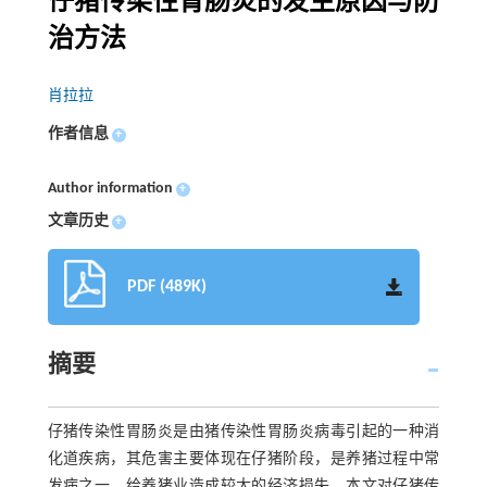
仔猪传染性胃肠炎的发生原因与防
治方法
肖拉拉
作者信息
+
Author information
+
文章历史
+
PDF (489K)
摘要
仔猪传染性胃肠炎是由猪传染性胃肠炎病毒引起的一种消
化道疾病，其危害主要体现在仔猪阶段，是养猪过程中常
发病之一，给养猪业造成较大的经济损失。本文对仔猪传