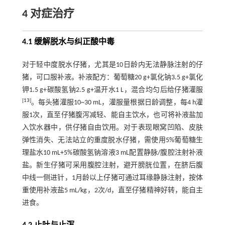
4 对症治疗
4.1 缓解脱水与纠正酸中毒
对于轻中度脱水仔猪，尤其是10日龄内无法静脉注射的仔
猪，可口服补液。补液配方：葡萄糖20 g+氯化钠3.5 g+氯化
钾1.5 g+碳酸氢钠2.5 g+温开水1 L，混合均匀后给仔猪灌服
[
13
]
。每头猪灌服10~30 mL，灌服量根据日龄调整，每4 h灌
服1次，直至仔猪腹泻减轻、能自主饮水，也可将补液盐加
入饮水器中，供仔猪自由饮用。对于表现眼窝凹陷、皮肤
弹性消失、无法站立的重度脱水仔猪，需使用5%葡萄糖生
理盐水10 mL+5%碳酸氢钠溶液3 mL配置静脉/腹腔注射补液
盐。新生仔猪可采用腹腔注射，避开膀胱位置，在脐后腹
中线一侧进针，1月龄以上仔猪可通过耳缘静脉注射，按体
重使用补液盐5 mL/kg，2次/d，直至仔猪精神好转，能自主
进食。