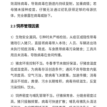
效清除病毒，导致病毒在肠道内持续复制，加重病情；若
母猪未接种疫苗，仔猪无法通过初乳获得足够的母源抗
体，完全暴露在病毒威胁下。
2.3 饲养管理因素
1）生物安全漏洞。引种时未严格检验，从疫区或隐性带毒
猪场引入猪只，直接将病毒带入本场；人员、车辆进出场
未执行彻底消毒，鞋底、车身携带病毒污染猪舍；工具共
用且未消毒，导致病毒在舍间传播。
2）猪舍环境控制不当。冬春季节未做好保温，仔猪舍温度
低或湿度高，为病毒存活创造条件；通风不良导致舍内氨
气浓度高、空气污浊，使病毒飞沫聚集，加速传播；消毒
清洁不彻底，粪便、污水长期堆积，病毒持续滋生，反复
污染饲料、饮水。
3）饲养密度与哺乳管理不当。仔猪保育舍、分娩舍密度过
高，猪只接触频繁，病毒可快速扩散；哺乳母猪乳头清洁