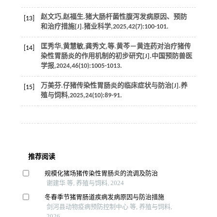
赵文巧,赵福生.猪大肠杆菌性腹泻发病原因、预防
[13]
和治疗措施[J].
猪业科学
,
2025
,
42
(7):100-101.
匡秀华,黄慧敏,龚秀文,
等
.黄芩－黄连药对治疗猪传
[14]
染性胃肠炎的作用机制的初步研究[J].
中国预防兽医
学报
,
2024
,
46
(10):1005-1013.
万美芬.仔猪传染性胃肠炎的临床症状与防治[J].
养
[15]
殖与饲料
,
2025
,
24
(10):89-91.