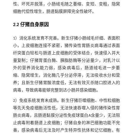
性、坏死并脱落，小肠绒毛随之萎缩、变短、变粗，隐窝
细胞代偿性增生，肠道黏膜屏障完全性破坏。
2.2 仔猪自身原因
1）消化系统发育不完善。新生仔猪小肠绒毛纤细、表面积
小，上皮细胞连接不紧密，猪传染性胃肠炎病毒通过表面
纤突蛋白轻松与肠道上皮细胞的受体结合，快速侵入并大
量复制；仔猪胃蛋白酶、胰脂肪酶等分泌量少，对乳汁以
外的营养消化能力弱，感染病毒后，肠道绒毛进一步萎
缩、隐窝增生，消化酶几乎分泌停滞，无法吸收水分和营
养；且新生仔猪胃酸浓度低，无法有效灭杀随口腔进入的
病毒，导致病毒能够完整到达小肠并感染细胞。
2）免疫系统发育未成熟。新生仔猪巨噬细胞、中性粒细胞
等先天免疫细胞活性低，无法快速吞噬入侵的猪传染性胃
肠炎病毒，且肠道黏膜分泌性免疫球蛋白A含量少，无法阻
止病毒附着肠道上皮细胞；仔猪自身的淋巴细胞功能不完
善，感染病毒后无法及时产生特异性抗体和记忆细胞，有