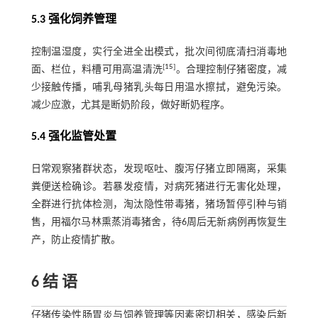
5.3 强化饲养管理
控制温湿度，实行全进全出模式，批次间彻底清扫消毒地
[
15
]
面、栏位，料槽可用高温清洗
。合理控制仔猪密度，减
少接触传播，哺乳母猪乳头每日用温水擦拭，避免污染。
减少应激，尤其是断奶阶段，做好断奶程序。
5.4 强化监管处置
日常观察猪群状态，发现呕吐、腹泻仔猪立即隔离，采集
粪便送检确诊。若暴发疫情，对病死猪进行无害化处理，
全群进行抗体检测，淘汰隐性带毒猪，猪场暂停引种与销
售，用福尔马林熏蒸消毒猪舍，待6周后无新病例再恢复生
产，防止疫情扩散。
6 结 语
仔猪传染性肠胃炎与饲养管理等因素密切相关，感染后新