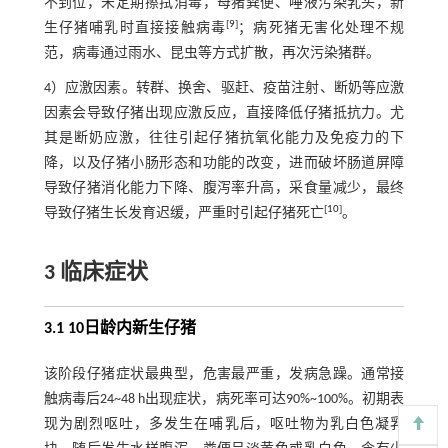
不到位，未定期擦拭消毒，母猪粪便、唾液污染乳头，新
[
9
]
生仔猪哺乳时直接接触病毒
；病死猪无害化处理不规
范，病毒通过雨水、昆虫等方式扩散，再次污染猪群。
4）应激因素。转群、换舍、驱赶、疫苗注射、断奶等应激
因素会导致仔猪出现应激反应，直接降低仔猪抵抗力。尤
其是断奶应激，往往引起仔猪抗氧化能力及免疫力的下
降，以及仔猪小肠形态和功能的改变，进而破坏肠道屏障
导致仔猪消化能力下降、腹泻率升高，采食量减少，最终
[
10
]
导致仔猪生长发育迟缓，严重时引起仔猪死亡
。
3 临床症状
3.1 10日龄内新生仔猪
该阶段仔猪症状最典型，危害最严重，发病急躁。通常接
触病毒后24~48 h出现症状，病死率可达90%~100%。初期表
现为剧烈呕吐，多发生在哺乳后，呕吐物为乳白色凝乳