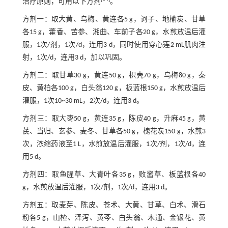
治疗原则，可用以下方剂
。
方剂一：取大黄、乌梅、黄连各5 g，诃子、地榆炭、甘草
各15 g，藿香、苦参、湘曲、车前子各20 g，水煎放温后灌
服，1次/剂，1次/d，连用3 d，同时使用穿心莲2 mL肌肉注
射，1次/d，连用3 d，加以巩固。
方剂二：取甘草30 g，黄连50 g，枳壳70 g，乌梅80 g，秦
皮、黄柏各100 g，白头翁120 g，板蓝根150 g，水煎放温后
灌服，1次10~30 mL，2次/d，连用3 d。
方剂三：取大枣50 g，黄连35 g，陈皮40 g，升麻45 g，黄
芪、当归、玄参、麦冬、甘草各50 g，槐花炭150 g，水煎3
次，浓缩药液至1 L，水煎放温后灌服，1次/剂，1次/d，连
用5 d。
方剂四：取鱼腥草、大青叶各35 g，败酱草、板蓝根各40
g，水煎放温后灌服，1次/剂，1次/d，连用3 d。
方剂五：取麦芽、陈皮、苍术、大黄、甘草、白术、滑石
粉各5 g，山楂、泽泻、黄芩、白头翁、木通、金银花、黄