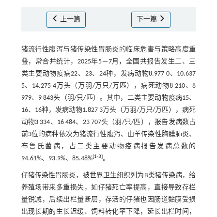
上一篇
下一篇
猪流行性腹泻与猪传染性胃肠炎的临床危害与策略高度重
叠，常合并统计，2025年5－7月，全国共报告发生二、三
类主要动物疫病22、23、24种，发病动物8.977 0、10.637
5、14.275 4万头（万羽/万只/万匹），病死动物8 210、8
979、9 843头（羽/只/匹）。其中，二类主要动物疫病15、
16、16种，发病动物1.827 3万头（万羽/万只/万匹），病死
动物3 334、16 484、23 707头（羽/只/匹），报告发病数占
前3位的病种依次为猪流行性腹泻、山羊传染性胸膜肺炎、
布鲁氏菌病，占二类主要动物疫病报告发病总数的
[
1
-
3
]
94.61%、93.9%、85.48%
。
仔猪传染性胃肠炎，被世界卫生组织列为B类猪传染病，给
养殖场带来多重损失，如仔猪死亡率提高，直接导致存栏
量锐减，后续出栏量断层，存活的仔猪也因肠道黏膜受损
出现长期的生长迟缓、饲料转化率下降，延长出栏时间，