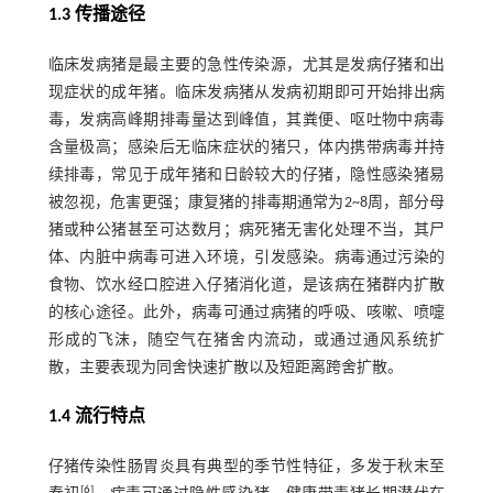
1.3 传播途径
临床发病猪是最主要的急性传染源，尤其是发病仔猪和出
现症状的成年猪。临床发病猪从发病初期即可开始排出病
毒，发病高峰期排毒量达到峰值，其粪便、呕吐物中病毒
含量极高；感染后无临床症状的猪只，体内携带病毒并持
续排毒，常见于成年猪和日龄较大的仔猪，隐性感染猪易
被忽视，危害更强；康复猪的排毒期通常为2~8周，部分母
猪或种公猪甚至可达数月；病死猪无害化处理不当，其尸
体、内脏中病毒可进入环境，引发感染。病毒通过污染的
食物、饮水经口腔进入仔猪消化道，是该病在猪群内扩散
的核心途径。此外，病毒可通过病猪的呼吸、咳嗽、喷嚏
形成的飞沫，随空气在猪舍内流动，或通过通风系统扩
散，主要表现为同舍快速扩散以及短距离跨舍扩散。
1.4 流行特点
仔猪传染性肠胃炎具有典型的季节性特征，多发于秋末至
[
6
]