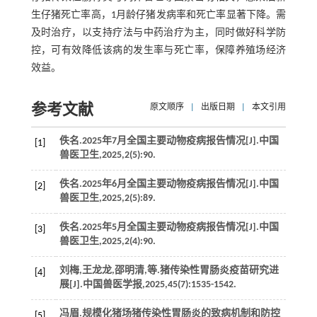
生仔猪死亡率高，1月龄仔猪发病率和死亡率显著下降。需
及时治疗，以支持疗法与中药治疗为主，同时做好科学防
控，可有效降低该病的发生率与死亡率，保障养殖场经济
效益。
参考文献
原文顺序
|
出版日期
|
本文引用
佚名.2025年7月全国主要动物疫病报告情况[J].
中国
[1]
兽医卫生
,
2025
,
2
(5):90.
佚名.2025年6月全国主要动物疫病报告情况[J].
中国
[2]
兽医卫生
,
2025
,
2
(5):89.
佚名.2025年5月全国主要动物疫病报告情况[J].
中国
[3]
兽医卫生
,
2025
,
2
(4):90.
刘梅,王龙龙,邵明清,
等
.猪传染性胃肠炎疫苗研究进
[4]
展[J].
中国兽医学报
,
2025
,
45
(7):1535-1542.
冯眉.规模化猪场猪传染性胃肠炎的致病机制和防控
[5]