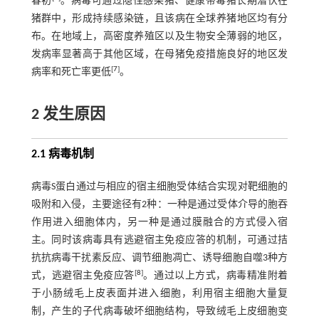
春初
。病毒可通过隐性感染猪、健康带毒猪长期潜伏在
猪群中，形成持续感染链，且该病在全球养猪地区均有分
布。在地域上，高密度养殖区以及生物安全薄弱的地区，
发病率显著高于其他区域，在母猪免疫措施良好的地区发
[
7
]
病率和死亡率更低
。
2 发生原因
2.1 病毒机制
病毒S蛋白通过与相应的宿主细胞受体结合实现对靶细胞的
吸附和入侵，主要途径有2种：一种是通过受体介导的胞吞
作用进入细胞体内，另一种是通过膜融合的方式侵入宿
主。同时该病毒具有逃避宿主免疫应答的机制，可通过拮
抗抗病毒干扰素反应、调节细胞凋亡、诱导细胞自噬3种方
[
8
]
式，逃避宿主免疫应答
。通过以上方式，病毒精准附着
于小肠绒毛上皮表面并进入细胞，利用宿主细胞大量复
制，产生的子代病毒破坏细胞结构，导致绒毛上皮细胞变