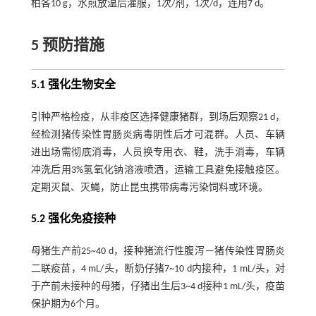
柏各10 g，水煎放温后灌服，1次/剂，1次/d，连用7 d。
5 预防措施
5.1 强化生物安全
引种严格检疫，从非疫区选择健康猪群，到场后观察21 d，
经检测猪传染性胃肠炎病毒阴性后才可混群。人员、车辆
进出场需彻底消毒，人员换专用衣、鞋，洗手消毒，车辆
冲洗后用3%氢氧化钠溶液喷洒，运输工具避免接触疫区。
定期灭鼠、灭蝇，防止昆虫携带病毒污染饲料或环境。
5.2 强化免疫接种
母猪生产前25~40 d，接种猪流行性腹泻－猪传染性胃肠炎
二联疫苗，4 mL/头，断奶仔猪7~10 d内接种，1 mL/头，对
于产前未接种的母猪，仔猪出生后3~4 d接种1 mL/头，疫苗
保护期为6个月。