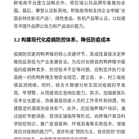
鲜电商平台建立战略合作，将区域公共品牌形象推向全
国。最后，攀登认证新高地。积极指导和支持企业申报“全
国名特优新农产品”、绿色食品、有机产品等认证，以权威
背书提升品牌公信力和产品溢价能力。
3.2 构建现代化疫病防控体系，降低防疫成本
疫病防控是肉鸭养殖的核心关键环节，其成效直接决定养
殖效益高低与产业发展安全。为应对长顺县肉鸭养殖中面
临的疫病种类多、防控技术不足等问题，应制定并执行全
县统一的肉鸭养殖生物安全规范，建立县、乡、村三级疫
情监测网络，同时，结合大数据分析实现对疫病的早发
现、早预警，从而提高应急响应能力。其次，加强兽医队
伍专业化建设，改善基层防疫人员的工作条件和待遇，构
[
4
]
建稳定的基层防疫体系
。此外，应加强养殖户培训，通
过组织专题讲座、现场实操指导等形式，向养殖户普及科
学防控知识，推广疫苗接种、环境消毒等实用技术，增强
[
8
]
其应对疫病的能力
。逐步形成“预防为主、综合防控”的疫