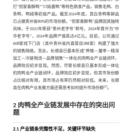
打“但家香酥鸭”“川娃酱鸭”等特色熟食产品，销售毛鸭、白
条鸭、鸭绒等初级产品。截至2024年底，其白条鸭等鲜品
已占据贵州省80%的市场份额。“但家香酥鸭”品牌因其独特
风味，于2021年荣获“贵州老字号”称号，2024年晋升为“中
华老字号”，2024年品牌产值高达4亿元。目前，公司通过
608家线下门店（其中贵州省内直营店388家）构建了强大
的销售网络。至此，长顺县已基本形成“养殖－屠宰－精深
加工－冷链物流－品牌销售”一体化的肉鸭全产业链闭环，
品牌效应初步显现。然而，尽管长顺县已基本形成一体化
的肉鸭全产业链闭环，品牌效应初步显现，但其市场份额
占比相对有限，其市场占有率仍然相对较低。未来，长顺
[
7
]
县在肉鸭产业发展方面还需思考如何提升市场份额
。
2 肉鸭全产业链发展中存在的突出问
题
2.1 产业链条完整性不足，关键环节缺失