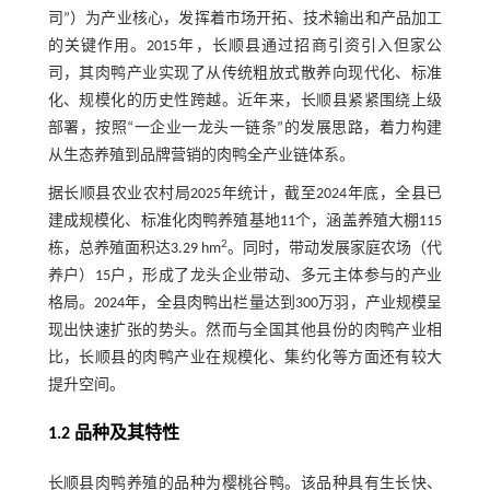
司”）为产业核心，发挥着市场开拓、技术输出和产品加工
的关键作用。2015年，长顺县通过招商引资引入但家公
司，其肉鸭产业实现了从传统粗放式散养向现代化、标准
化、规模化的历史性跨越。近年来，长顺县紧紧围绕上级
部署，按照“一企业一龙头一链条”的发展思路，着力构建
从生态养殖到品牌营销的肉鸭全产业链体系。
据长顺县农业农村局2025年统计，截至2024年底，全县已
建成规模化、标准化肉鸭养殖基地11个，涵盖养殖大棚115
2
栋，总养殖面积达3.29 hm
。同时，带动发展家庭农场（代
养户）15户，形成了龙头企业带动、多元主体参与的产业
格局。2024年，全县肉鸭出栏量达到300万羽，产业规模呈
现出快速扩张的势头。然而与全国其他县份的肉鸭产业相
比，长顺县的肉鸭产业在规模化、集约化等方面还有较大
提升空间。
1.2 品种及其特性
长顺县肉鸭养殖的品种为樱桃谷鸭。该品种具有生长快、