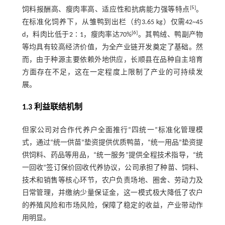
[
5
]
饲料报酬高、瘦肉率高、适应性和抗病能力强等特点
。
在标准化饲养下，从雏鸭到出栏（约3.65 kg）仅需42~45
[
6
]
d，料肉比低于2∶1，瘦肉率达70%
。其鸭绒、鸭副产物
等均具有较高经济价值，为全产业链开发奠定了基础。然
而，由于种源主要依赖外地供应，长顺县在品种自主培育
方面存在不足，这在一定程度上限制了产业的可持续发
展。
1.3 利益联结机制
但家公司对合作代养户全面推行“四统一”标准化管理模
式，通过“统一供苗”垫资提供优质鸭苗，“统一用品”垫资提
供饲料、药品等用品，“统一服务”提供全程技术指导，“统
一回收”签订保价回收代养协议，公司承担了种苗、饲料、
技术和销售等核心环节，农户负责场地、圈舍、劳动力及
日常管理，并缴纳少量保证金，这一模式极大降低了农户
的养殖风险和市场风险，保障了稳定的收益，产业带动作
用明显。