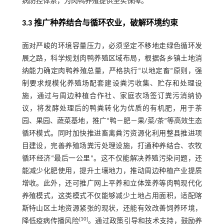
病防控体系，为肉鸭养殖提供坚实保障。
3.3 推广种养结合与循环农业，破解环境约束
面对严峻的环境容量压力，必须坚定不移地走绿色循环发
展之路，科学规划肉鸭养殖区域布局，根据各乡镇土地消
纳能力确定肉鸭养殖总量，严格执行“以地定畜”原则，强
制要求规模化养殖场配套建设粪污收集、贮存和处理设
施，通过与周边种植合作社、家庭农场签订粪污消纳协
议，将发酵处理后的鸭粪转化为优质的有机肥，用于茶
园、果园、蔬菜基地，推广“鸭－肥－果/菜/茶”等高效生态
循环模式。同时加快推进畜禽粪污资源化利用整县推进项
目建设，完善养殖场粪污处理设施，打通种养结合、农牧
循环经济“最后一公里”。这不仅能解决养殖污染问题，还
能减少化肥使用，提升土壤地力，推动周边种植产业提质
增收。此外，还可推广网上平养和立体笼养等肉鸭现代化
养殖模式，这类模式不仅能够减少土地占用面积，适配喀
斯特山区土地资源紧张的现状，还能有效改善饲养环境，
[
10
]
降低疫病传播风险
。通过政策引导和技术支持，鼓励养