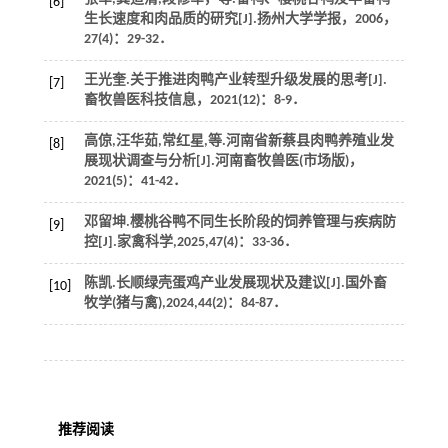
[6]
生长速度和肉品质的研究[J].
扬州大学学报
，
2006
，
27
(4)：29-32．
王光奎.关于推进肉鸭产业转型升级发展的思考[J].
[7]
畜牧兽医科技信息
，
2021
(12)：8-9．
高倞,汪华茹,常红星,
等
.河南省新蔡县肉鸭养殖业发
[8]
展现状调查与分析[J].
河南畜牧兽医(市场版)
，
2021
(5)：41-42．
邓留坤.樱桃谷鸭不同生长阶段的饲养管理与疾病防
[9]
控[J].
家禽科学
,
2025
,
47
(4)：33-36．
陈凯.长顺绿壳蛋鸡产业发展现状及建议[J].
国外畜
[10]
牧学(猪与禽)
,
2024
,
44
(2)：84-87．