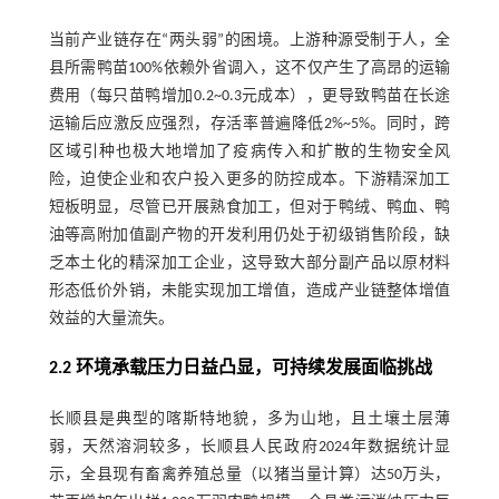
当前产业链存在“两头弱”的困境。上游种源受制于人，全
县所需鸭苗100%依赖外省调入，这不仅产生了高昂的运输
费用（每只苗鸭增加0.2~0.3元成本），更导致鸭苗在长途
运输后应激反应强烈，存活率普遍降低2%~5%。同时，跨
区域引种也极大地增加了疫病传入和扩散的生物安全风
险，迫使企业和农户投入更多的防控成本。下游精深加工
短板明显，尽管已开展熟食加工，但对于鸭绒、鸭血、鸭
油等高附加值副产物的开发利用仍处于初级销售阶段，缺
乏本土化的精深加工企业，这导致大部分副产品以原材料
形态低价外销，未能实现加工增值，造成产业链整体增值
效益的大量流失。
2.2 环境承载压力日益凸显，可持续发展面临挑战
长顺县是典型的喀斯特地貌，多为山地，且土壤土层薄
弱，天然溶洞较多，长顺县人民政府2024年数据统计显
示，全县现有畜禽养殖总量（以猪当量计算）达50万头，