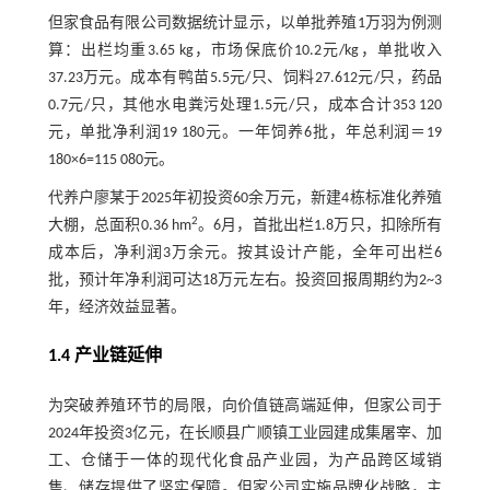
但家食品有限公司数据统计显示，以单批养殖1万羽为例测
算：出栏均重3.65 kg，市场保底价10.2元/kg，单批收入
37.23万元。成本有鸭苗5.5元/只、饲料27.612元/只，药品
0.7元/只，其他水电粪污处理1.5元/只，成本合计353 120
元，单批净利润19 180元。一年饲养6批，年总利润＝19
180×6=115 080元。
代养户廖某于2025年初投资60余万元，新建4栋标准化养殖
2
大棚，总面积0.36 hm
。6月，首批出栏1.8万只，扣除所有
成本后，净利润3万余元。按其设计产能，全年可出栏6
批，预计年净利润可达18万元左右。投资回报周期约为2~3
年，经济效益显著。
1.4 产业链延伸
为突破养殖环节的局限，向价值链高端延伸，但家公司于
2024年投资3亿元，在长顺县广顺镇工业园建成集屠宰、加
工、仓储于一体的现代化食品产业园，为产品跨区域销
售、储存提供了坚实保障。但家公司实施品牌化战略，主