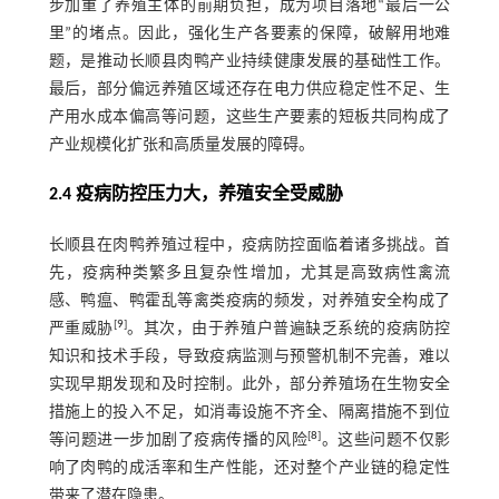
步加重了养殖主体的前期负担，成为项目落地“最后一公
里”的堵点。因此，强化生产各要素的保障，破解用地难
题，是推动长顺县肉鸭产业持续健康发展的基础性工作。
最后，部分偏远养殖区域还存在电力供应稳定性不足、生
产用水成本偏高等问题，这些生产要素的短板共同构成了
产业规模化扩张和高质量发展的障碍。
2.4 疫病防控压力大，养殖安全受威胁
长顺县在肉鸭养殖过程中，疫病防控面临着诸多挑战。首
先，疫病种类繁多且复杂性增加，尤其是高致病性禽流
感、鸭瘟、鸭霍乱等禽类疫病的频发，对养殖安全构成了
[
9
]
严重威胁
。其次，由于养殖户普遍缺乏系统的疫病防控
知识和技术手段，导致疫病监测与预警机制不完善，难以
实现早期发现和及时控制。此外，部分养殖场在生物安全
措施上的投入不足，如消毒设施不齐全、隔离措施不到位
[
8
]
等问题进一步加剧了疫病传播的风险
。这些问题不仅影
响了肉鸭的成活率和生产性能，还对整个产业链的稳定性
带来了潜在隐患。