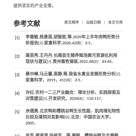
提供坚实的产业支撑。
参考文献
原文顺序
|
出版日期
|
本文引用
李惠敏,杨景晁,胡智胜,
等
.2020年上半年肉鸭形势分
[1]
析报告[J].
家禽科学
,
2020
,
42
(8)：3-5．
唐英秀,王丹丹.长顺县生猪养殖场粪污资源化利用
[2]
现状与建议[J].
贵州畜牧兽医
,
2022
,
46
(2)：63-65．
蔡中峰,马云蕾,高静,
等
.我省水禽业发展形势分析[J].
[3]
家禽科学
，
2019
，
41
(10)：3-5．
许红.农村一二三产业融合：理论分析、实践探索及
[4]
对策建议[J].
开发研究
，
2020
(4)：110-117．
佘德勇.北京鸭和樱桃谷鸭生长性能、肌肉理化特性
[5]
比较及填饲对其影响[D].北京：中国农业大学，
2005
．
张军,龚道清,段修军，
等
.番鸭、樱桃谷鸭及半番鸭