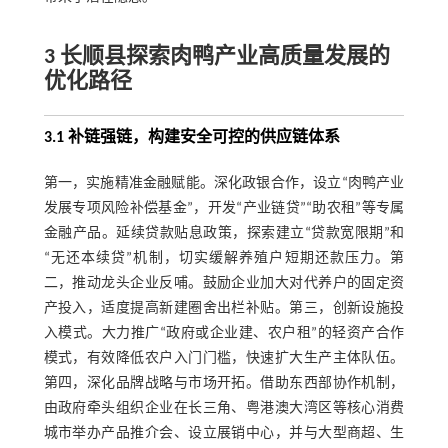
3 长顺县探索肉鸭产业高质量发展的
优化路径
3.1 补链强链，构建安全可控的供应链体系
第一，实施精准金融赋能。深化政银合作，设立“肉鸭产业
发展专项风险补偿基金”，开发“产业链贷”“助农租”等专属
金融产品。延续贷款贴息政策，探索建立“贷款宽限期”和
“无还本续贷”机制，切实缓解养殖户短期还款压力。第
二，推动龙头企业反哺。鼓励企业加大对代养户的固定资
产投入，适度提高新建圈舍出栏补贴。第三，创新设施投
入模式。大力推广“政府或企业建、农户租”的轻资产合作
模式，有效降低农户入门门槛，快速扩大生产主体队伍。
第四，深化品牌战略与市场开拓。借助东西部协作机制，
由政府牵头组织企业在长三角、粤港澳大湾区等核心消费
城市举办产品推介会、设立展销中心，并与大型商超、生