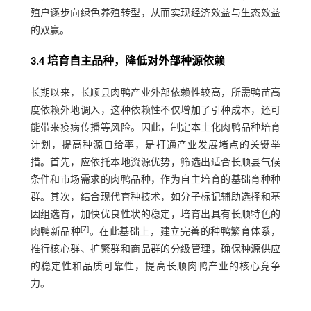
殖户逐步向绿色养殖转型，从而实现经济效益与生态效益
的双赢。
3.4 培育自主品种，降低对外部种源依赖
长期以来，长顺县肉鸭产业外部依赖性较高，所需鸭苗高
度依赖外地调入，这种依赖性不仅增加了引种成本，还可
能带来疫病传播等风险。因此，制定本土化肉鸭品种培育
计划，提高种源自给率，是打通产业发展堵点的关键举
措。首先，应依托本地资源优势，筛选出适合长顺县气候
条件和市场需求的肉鸭品种，作为自主培育的基础育种种
群。其次，结合现代育种技术，如分子标记辅助选择和基
因组选育，加快优良性状的稳定，培育出具有长顺特色的
[
7
]
肉鸭新品种
。在此基础上，建立完善的种鸭繁育体系，
推行核心群、扩繁群和商品群的分级管理，确保种源供应
的稳定性和品质可靠性，提高长顺肉鸭产业的核心竞争
力。