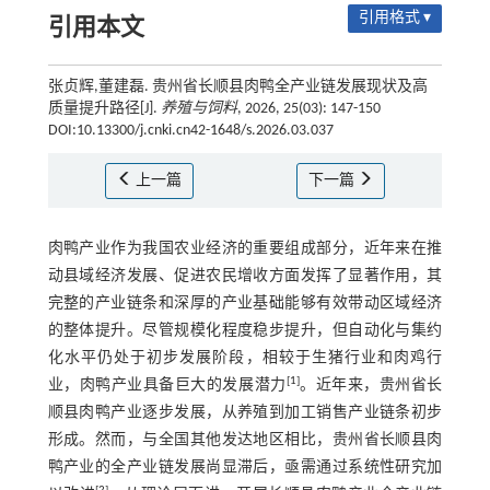
引用格式 ▾
引用本文
张贞辉,董建磊. 贵州省长顺县肉鸭全产业链发展现状及高
质量提升路径[J].
养殖与饲料
, 2026, 25(03): 147-150
DOI:10.13300/j.cnki.cn42-1648/s.2026.03.037
上一篇
下一篇
肉鸭产业作为我国农业经济的重要组成部分，近年来在推
动县域经济发展、促进农民增收方面发挥了显著作用，其
完整的产业链条和深厚的产业基础能够有效带动区域经济
的整体提升。尽管规模化程度稳步提升，但自动化与集约
化水平仍处于初步发展阶段，相较于生猪行业和肉鸡行
[
1
]
业，肉鸭产业具备巨大的发展潜力
。近年来，贵州省长
顺县肉鸭产业逐步发展，从养殖到加工销售产业链条初步
形成。然而，与全国其他发达地区相比，贵州省长顺县肉
鸭产业的全产业链发展尚显滞后，亟需通过系统性研究加