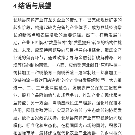
4 结语与展望
长顺县肉鸭产业在龙头企业的带动下，已完成规模扩张的
起步阶段，构建起较为完备的产业体系，成为县域经济增
长的新亮点和农民增收的重要途径。然而，在新发展时
期，产业正面临从“数量保障”向“质量提升”转型的结构性挑
战。未来，应坚持问题导向与目标导向相结合，聚焦全产
业链的薄弱环节，通过政策引导与金融创新破解种源、环
境等核心制约因素。一方面，应借鉴河北献县“原料种植－
饲料加工－种鸭繁育－肉鸭养殖－屠宰制坯－熟食加工－
[
10
]
冷链物流－餐饮门店连锁”的全产业链发展经验
，大力推
进一、二、三产业深度融合，发展农产品深加工配套产
业，提升产品附加值与市场竞争力，推动产业向现代服务
型转型；另一方面，需顺应绿色生产理念，强化环保技术
应用，降低养殖污染，实现经济效益与生态效益的协同发
展。依托国家政策扶持，长顺县肉鸭产业有望稳步迈向规
模化、标准化和生态化，在稳固国内市场的同时，积极开
拓国际市场，最终建成现代化农业产业集群，为乡村振兴