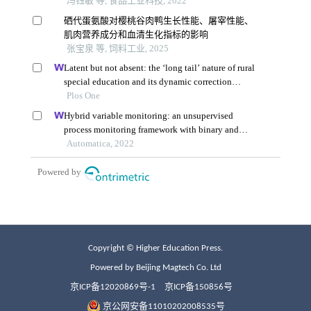
Copyright © Higher Education Press.
Powered by Beijing Magtech Co. Ltd
京ICP备12020869号-1
京ICP备150856号
京公网安备11010202008535号