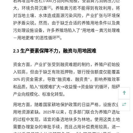
若再增加年出栏1 000万羽肉鸭规模，全县粪污消纳压力巨
[
2
]
大，环境负荷沉重
。养殖粪污若不能得到有效利用，将
对当地土壤、水体造成面源污染风险，产业扩张与环境保
护矛盾尖锐。然而，由于缺乏合适的养殖用地条件以及粪
污处理设施设备，许多养殖场陷入了“用地难－粪污处理难
[
8
]
－用地更难”的恶性循环
。
2.3 生产要素保障不力，融资与用地困难
资金方面，产业扩张受到融资难题的制约，养殖户初始投
入较高，但由于缺乏有效抵押物，银行授信额度仅能覆盖
30% 的资金需求，导致“融资难、融资贵”，影响养殖效率
和品质，陷入“规模难扩大→收益慢→资金缺”的循环，阻碍
产业向规模化、标准化转型。
用地方面，随着国家耕地保护政策的日益严格，设施农业
用地资源紧缺。2025年以来，在多部门联合为养殖户选址
的过程中发现，适宜的备选地块多为林地。使用这类土地
需要办理复杂的审批手续，而且占用补偿费用较高，进一