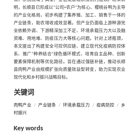
明，长顺县已形成以“公司+农户”为核心、樱桃谷鸭为主导
的产业化格局，初步构建了集养殖、加工、销售于一体的
产业链条，助农增收成效显著。但产业仍面临上游种源完
全依赖外调、下游精深加工不足、环境承载压力大以及融
资难、用地难、防疫压力大等核心问题。针对上述瓶颈，
本文提出了构建安全可控供应链、建立现代化疫病防控体
系、推广“种养结合”绿色循环模式、培育自主品种、创新
要素保障机制等优化路径。旨在通过强链补链，推动长顺
县肉鸭产业由规模扩张向质量效益型转变，助力实现农业
现代化和乡村振兴战略目标。
关键词
肉鸭产业
/
产业链条
/
环境承载压力
/
疫病防控
/
乡
村振兴
Key words