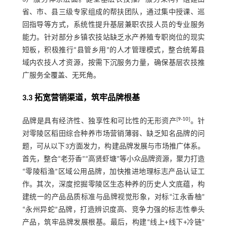
省、市、县三级专家组成的帮扶团队，通过集中授课、巡
回指导等方式，系统性提升基层兼职农技人员的专业服务
能力。针对部分乡镇农技站缺乏水产养殖专职岗位的现实
短板，积极推行“县管乡用”的人才管理模式，整合统筹县
域内农技人才资源，按需下沉服务力量，确保基层农技推
广服务全覆盖、无死角。
3.3 拓宽营销渠道，筑牢品牌根基
[
9
-
10
]
品牌是具有经济性、独享性和可比性的无形资产
。针
对零陵区稻田综合种养市场营销薄弱、缺乏知名品牌的问
题，可从以下3方面发力，构建品牌发展与市场推广体系。
首先，整合“老芬香”“高贤虾塘”等小众品牌资源，聚力打造
“零陵稻渔”区域公用品牌，加快推进地理标志产品认证工
作。其次，深度挖掘零陵区生态种养的历史人文底蕴，构
建统一的产品品质标准与品牌视觉形象，对标“江永香柚”
“永州异蛇”品牌，打造辨识度高、竞争力强的标志性拳头
产品，筑牢品牌发展根基。最后，构建“线上+线下+冷链”