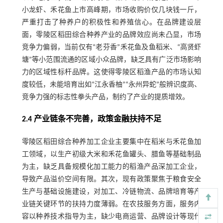
小龙虾、禾花鱼上市高峰期，市场收购价仅几块钱一斤，
严重打击了种养户的积极性和养殖信心。在品牌建设层
面，零陵区稻田综合种养产业的品牌效应尚未凸显，市场
竞争力偏弱，当前仅有“老芬香”禾花鱼及鱼稻米、“高贤虾
塘”等小范围流通的区域小众品牌，缺乏具有广泛市场影响
力的区域性标杆品牌。这使得零陵区稻渔产品的市场认知
度较低，未能培育出如“江永香柚”“永州异蛇”般辨识度高、
竞争力强的标志性拳头产品，制约了产业的提质增效。
2.4 产业链条不完善，政策金融扶持不足
零陵区稻田综合种养加工企业主要集中在稻米与禾花鱼加
工领域，以生产初级大米和禾花鱼罐头、腊鱼等基础制品
为主，缺乏具备规模化加工能力的稻渔产品深加工企业，
导致产品溢价空间有限。其次，现有政策聚焦于粮食安全
生产与基础设施建设，对加工、冷链物流、品牌培育等产
业链关键环节的扶持力度薄弱。在农技服务方面，服务内
容以种养技术指导为主，缺少电商运营、品牌设计等现代