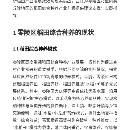
析稻田产业发展成效与现实挑战，旨在为零陵区乃至同类
丘陵地区的稻田综合种养产业升级提供理论支撑与实践指
导。
1 零陵区稻田综合种养的现状
1.1 稻田综合种养模式
零陵区高度重视稻田综合种养产业发展，将其作为促进乡
村产业振兴的重要抓手，根据不同乡镇的实际情况，探索
适应自然条件和市场需求的种养模式。当前，零陵区已构
建起稻田养鱼、稻田养虾、稻田养蛙及“水稻+N”等多元发
展体系。其中，零陵区大庆坪等乡镇依托优质水源，沿用
传统“稻+鱼”生态模式，以禾花鱼为核心养殖品种，实现水
稻种植与鱼类养殖的良性循环；珠山镇、邮亭圩镇等乡镇
交通便利，通过“水稻+小龙虾”轮作模式，提升土地复种指
数与综合效益；富家桥镇高贤村则突破单一种养维度，以
“水稻+N”模式为载体，融合休闲垂钓、农事体验、农家餐