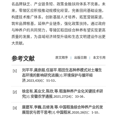
名品牌缺乏、产业链条短、政策金融扶持体系不完善。未
来，零陵区应积极推动规模化经营，完善田间基础设施，
构建技术推广体系，创新基层人才培养，拓宽营销渠道，
筑牢品牌根基，延伸产业链条，强化政策扶持。通过政府
与种养户的共同努力，零陵区稻田综合种养有望实现更高
质量的发展，为县域经济转型升级和生态文明建设作出更
大贡献。
参考文献
原文顺序
|
出版日期
|
本文引用
刘平平,龚彦超,任丽平.稻田生态种养模式对土壤生
[1]
态环境的影响研究进展[J].
环境保护与循环经
济
,
2023
,
43
(4)：51-53．
徐忠有,奚业文,陈欣,
等
.稻渔种养产业化关键技术研
[2]
究[J].
安徽农学通报
,
2021
,
27
(24)：33-36．
唐建军,李巍,吕修涛,
等
.中国稻渔综合种养产业的发
[3]
展现状与若干思考[J].
中国稻米
,
2020
,
26
(5)：1-10．