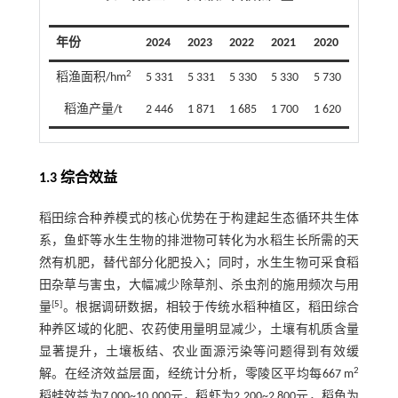
年份
2024
2023
2022
2021
2020
2
稻渔面积/hm
5 331
5 331
5 330
5 330
5 730
稻渔产量/t
2 446
1 871
1 685
1 700
1 620
1.3 综合效益
稻田综合种养模式的核心优势在于构建起生态循环共生体
系，鱼虾等水生生物的排泄物可转化为水稻生长所需的天
然有机肥，替代部分化肥投入；同时，水生生物可采食稻
田杂草与害虫，大幅减少除草剂、杀虫剂的施用频次与用
[
5
]
量
。根据调研数据，相较于传统水稻种植区，稻田综合
种养区域的化肥、农药使用量明显减少，土壤有机质含量
显著提升，土壤板结、农业面源污染等问题得到有效缓
2
解。在经济效益层面，经统计分析，零陵区平均每667 m
稻蛙效益为7 000~10 000元，稻虾为2 200~2 800元，稻鱼为