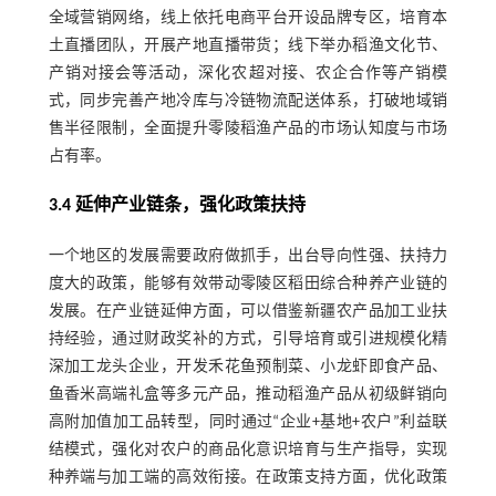
全域营销网络，线上依托电商平台开设品牌专区，培育本
土直播团队，开展产地直播带货；线下举办稻渔文化节、
产销对接会等活动，深化农超对接、农企合作等产销模
式，同步完善产地冷库与冷链物流配送体系，打破地域销
售半径限制，全面提升零陵稻渔产品的市场认知度与市场
占有率。
3.4 延伸产业链条，强化政策扶持
一个地区的发展需要政府做抓手，出台导向性强、扶持力
度大的政策，能够有效带动零陵区稻田综合种养产业链的
发展。在产业链延伸方面，可以借鉴新疆农产品加工业扶
持经验，通过财政奖补的方式，引导培育或引进规模化精
深加工龙头企业，开发禾花鱼预制菜、小龙虾即食产品、
鱼香米高端礼盒等多元产品，推动稻渔产品从初级鲜销向
高附加值加工品转型，同时通过“企业+基地+农户”利益联
结模式，强化对农户的商品化意识培育与生产指导，实现
种养端与加工端的高效衔接。在政策支持方面，优化政策