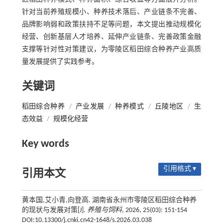
针对当前养殖规模小、种养技术落后、产业链条不完善、
品牌影响弱和政策扶持不足等问题，本文提出推动规模化
经营、创新基层人才培养、延伸产业链条、完善政策金融
支撑等针对性对策建议，为零陵区稻田综合种养产业高质
量发展提供了实践参考。
关键词
稻田综合种养
/
产业发展
/
种养模式
/
丘陵地区
/
生
态效益
/
规模化经营
Key words
引用格式 ▾
引用本文
黄本国,艾小青,向登高. 湖南省永州市零陵区稻田综合种养
的现状与发展对策[J].
养殖与饲料
, 2026, 25(03): 151-154
DOI:10.13300/j.cnki.cn42-1648/s.2026.03.038