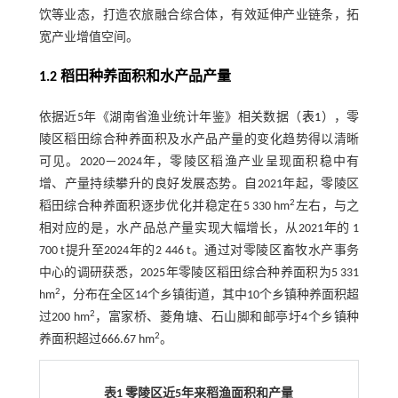
饮等业态，打造农旅融合综合体，有效延伸产业链条，拓
宽产业增值空间。
1.2 稻田种养面积和水产品产量
依据近5年《湖南省渔业统计年鉴》相关数据（
表1
），零
陵区稻田综合种养面积及水产品产量的变化趋势得以清晰
可见。2020－2024年，零陵区稻渔产业呈现面积稳中有
增、产量持续攀升的良好发展态势。自2021年起，零陵区
2
稻田综合种养面积逐步优化并稳定在5 330 hm
左右，与之
相对应的是，水产品总产量实现大幅增长，从2021年的 1
700 t提升至2024年的2 446 t。通过对零陵区畜牧水产事务
中心的调研获悉，2025年零陵区稻田综合种养面积为5 331
2
hm
，分布在全区14个乡镇街道，其中10个乡镇种养面积超
2
过200 hm
，富家桥、菱角塘、石山脚和邮亭圩4个乡镇种
2
养面积超过666.67 hm
。
表1 零陵区近5年来稻渔面积和产量