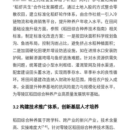
6.67 hm
以上的经营主体给予补贴，同时，参考益阳南县
“稻虾共生”合作社发展模式，通过土地入股的方式整合零
散农田，建立标准化稻虾轮作体系，由合作社统一引入冷
链物流和电商销售平台，提升种养户年收入水平。在田间
基础设施升级方面，参照《稻田综合种养技术指南》相关
标准，制定标准化改造方案：一是按田块面积科学规划鱼
沟、鱼凼布局，控制沟凼占比，避免挤占水稻种植面积；
二是加固硬化田埂并增设防逃设施，如在进排水口安装防
护网，破解渗漏垮塌与鱼虾逃逸难题。针对水资源供需失
衡问题，统筹建设小型水利枢纽、灌溉管网及排水渠道，
配套建设田头蓄水池，实现雨季存水、旱季补水的良性循
环。将田间基建改造纳入财政补贴范围，降低农户投入成
本，全面提升种养基地的抗风险能力与规模化经营水平，
为零陵区稻田综合种养产业高质量发展筑牢基础。
3.2 构建技术推广体系，创新基层人才培养
稻田综合种养属于跨学科、跨产业的新兴产业，技术含量
[
7
-
8
]
高、实操难度大
。针对零陵区稻田综合种养技术落后、