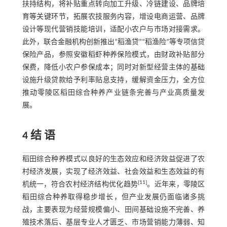
扶持结构，将补贴重点转向加工升级、冷链建设、品牌培
育等关键环节，拓展农技服务内容，增设电商运营、品牌
设计等现代营销技能培训，适配小农户与市场对接需求。
此外，联合金融机构创新推出“稻渔贷”“稻渔险”等专项信贷
保险产品，参照安徽稻虾种养保险模式，由财政补贴部分
保费，降低小农户参保成本；同时对新型经营主体的基础
设施升级贷款给予利率贴息支持，缓解资金压力，全方位
推动零陵区稻田综合种养产业链条完善与产业高质量发
展。
4 结 语
稻田综合种养模式以良好的生态效应和经济效益促进了农
村经济发展，实现了经济效益、社会效益和生态效益的有
[
11
]
机统一，符合农村经济结构优化趋势
。近年来，零陵区
稻田综合种养取得稳步增长，但产业发展仍面临诸多挑
战，主要表现为经营规模偏小、田间基础设施不完善、养
殖技术落后、基层专业人才匮乏、市场营销能力薄弱、知