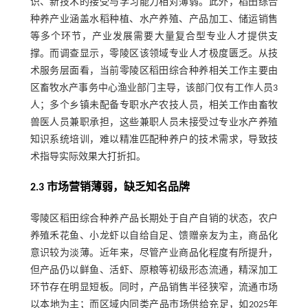
识、新技术的接受与学习能力相对薄弱。此外，稻田综合
种养产业涵盖水稻种植、水产养殖、产品加工、储运销售
等多个环节，产业发展需要大量复合型专业人才提供支
撑。而调查显示，零陵区该领域专业人才极度匮乏。从技
术服务层面看，当前零陵区稻田综合种养相关工作主要由
区畜牧水产事务中心渔业部门主导，该部门仅有工作人员3
人；多个乡镇未配备专职水产农技人员，相关工作由畜牧
兽医人员兼职承担，这些兼职人员未接受过专业水产养殖
知识系统培训，难以精准匹配种养户的技术需求，导致技
术指导实际效果大打折扣。
2.3 市场营销薄弱，缺乏知名品牌
零陵区稻田综合种养产品长期处于自产自销的状态，农户
养殖禾花鱼、小龙虾以自给自足、馈赠亲友为主，商品化
意识较为淡薄。近年来，尽管产业商品化程度有所提升，
但产品仍以鲜鱼、活虾、原粮等初级形态流通，精深加工
环节存在明显短板。同时，产品销售半径狭窄，流通市场
以本地为主；而区域内同类产品市场供给充足，如2025年