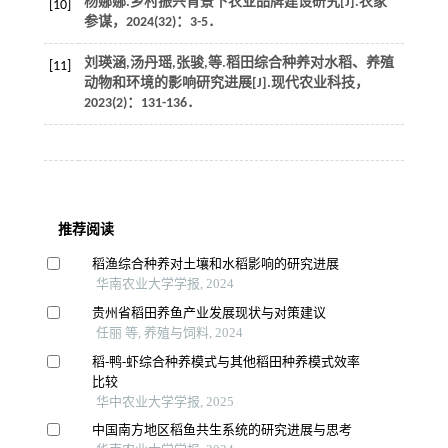
杨娜娜.乡村振兴背景下农业品牌建设研究[J].
农家
[10]
参谋
，
2024
(32)：3-5．
刘瑛涵,汤丹瑶,张骏,
等
.稻田综合种养对水稻、养殖
[11]
动物和环境的影响研究进展[J].
现代农业科技
，
2023
(2)：131-136．