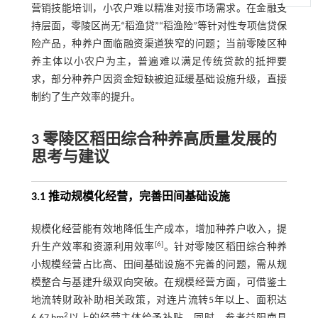
营销技能培训，小农户难以精准对接市场需求。在金融支
持层面，零陵区尚无“稻渔贷”“稻渔险”等针对性专项信贷保
险产品，种养户面临融资渠道狭窄的问题；当前零陵区种
养主体以小农户为主，普遍难以满足传统贷款的抵押要
求，部分种养户因资金短缺被迫延缓基础设施升级，直接
制约了生产效率的提升。
3 零陵区稻田综合种养高质量发展的
思考与建议
3.1 推动规模化经营，完善田间基础设施
规模化经营能有效地降低生产成本，增加种养户收入，提
[
6
]
升生产效率和资源利用效率
。针对零陵区稻田综合种养
小规模经营占比高、田间基础设施不完善的问题，需从规
模整合与基建升级双向突破。在规模经营方面，可借鉴土
地流转财政补助相关政策，对连片流转5年以上、面积达
2