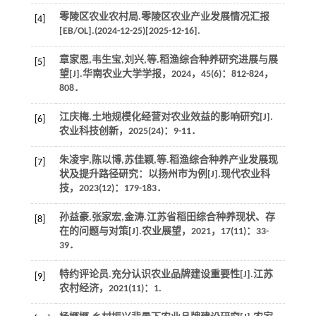
零陵区农业农村局.零陵区农业产业发展情况汇报
[4]
[EB/OL].(2024-12-25)[2025-12-16].
章家恩,韦生宝,刘兴,
等
.稻渔综合种养研究进展与展
[5]
望[J].
华南农业大学学报
，
2024
，
45
(6)：812-824，
808．
江庆梅.土地规模化经营对农业效益的影响研究[J].
[6]
农业科技创新
，
2025
(24)：9-11．
朱凌宇,陈以博,苏佳颖,
等
.稻渔综合种养产业发展现
[7]
状及提升路径研究：以扬州市为例[J].
现代农业科
技
，
2023
(12)：179-183．
孙益豪,张家宏,金涛.江苏省稻田综合种养现状、存
[8]
在的问题与对策[J].
农业展望
，
2021
，
17
(11)：33-
39．
特约评论员.充分认识农业品牌建设重要性[J].
江苏
[9]
农村经济
，
2021
(11)：1.