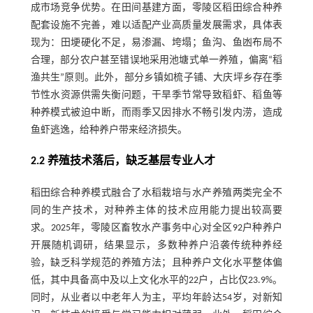
成市场竞争优势。在田间基建方面，零陵区稻田综合种养
配套设施不完善，难以适配产业高质量发展需求，具体表
现为：田埂硬化不足，易渗漏、垮塌；鱼沟、鱼凼布局不
合理，部分农户甚至错误地采用池塘式单一养殖，偏离“稻
渔共生”原则。此外，部分乡镇如梳子铺、大庆坪乡存在季
节性水资源供需失衡问题，干旱季节常导致稻虾、稻鱼等
种养模式被迫中断，而雨季又因排水不畅引发内涝，造成
鱼虾逃逸，给种养户带来经济损失。
2.2 养殖技术落后，缺乏基层专业人才
稻田综合种养模式融合了水稻栽培与水产养殖两类完全不
同的生产技术，对种养主体的技术应用能力提出较高要
求。2025年，零陵区畜牧水产事务中心对全区92户种养户
开展随机调研，结果显示，多数种养户沿袭传统种养经
验，缺乏科学规范的养殖方法；且种养户文化水平整体偏
低，其中具备高中及以上文化水平的22户，占比仅23.9%。
同时，从业者以中老年人为主，平均年龄达54岁，对新知