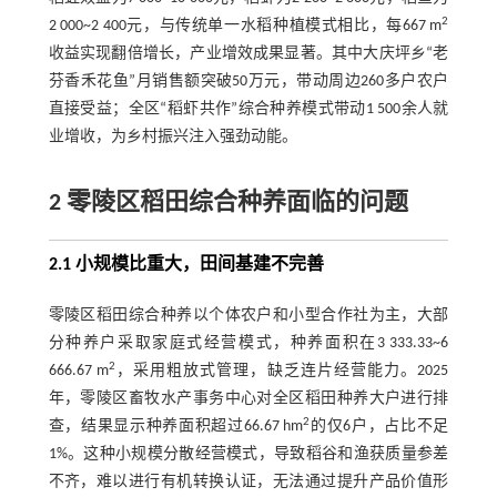
2
2 000~2 400元，与传统单一水稻种植模式相比，每667 m
收益实现翻倍增长，产业增效成果显著。其中大庆坪乡“老
芬香禾花鱼”月销售额突破50万元，带动周边260多户农户
直接受益；全区“稻虾共作”综合种养模式带动1 500余人就
业增收，为乡村振兴注入强劲动能。
2 零陵区稻田综合种养面临的问题
2.1 小规模比重大，田间基建不完善
零陵区稻田综合种养以个体农户和小型合作社为主，大部
分种养户采取家庭式经营模式，种养面积在3 333.33~6
2
666.67 m
，采用粗放式管理，缺乏连片经营能力。2025
年，零陵区畜牧水产事务中心对全区稻田种养大户进行排
2
查，结果显示种养面积超过66.67 hm
的仅6户，占比不足
1%。这种小规模分散经营模式，导致稻谷和渔获质量参差
不齐，难以进行有机转换认证，无法通过提升产品价值形