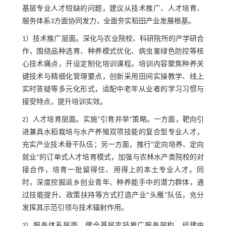
基层专业人才短缺的问题，建议从技术推广、人才培育、
服务体系3方面协同发力，全面夯实稻田产业发展根基。
1）技术推广层面。深化与农业院校、科研院所的产学研合
作，围绕品种选育、种养模式优化、病虫害绿色防控等核
心技术痛点，开设定制化培训课程。培训内容聚焦种养关
键技术与精细化管理要点，创新采用田间实操教学、线上
实时答疑等多元化形式，适配中老年从业者的学习习惯与
接受特点，提升培训实效。
2）人才培育层面。实施“引育并举”策略。一方面，靶向引
进兼具水稻栽培与水产养殖双项技能的复合型专业人才，
充实产业技术骨干队伍；另一方面，推行“定向培养、定向
就业”的订单式人才培育模式，加强与农林水产类院校的对
接合作，培育一批留得住、用得上的本土专业人才。同
时，深度挖掘返乡创业青年、种养能手中的潜力群体，通
过技能提升、政策扶持等方式打造产业“头雁”队伍，充分
发挥其示范引领与技术辐射作用。
3）服务体系层面。健全基层农技推广服务架构，组建由