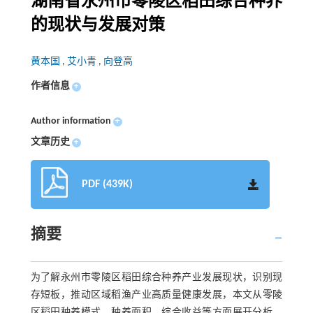
湖南省永州市零陵区稻田综合种养
的现状与发展对策
黄本国
,
艾小青
,
向登高
作者信息
+
Author information
+
文章历史
+
PDF (439K)
摘要
为了解永州市零陵区稻田综合种养产业发展现状，识别现
存短板，推动区域稻渔产业高质量健康发展，本文从零陵
区稻田种养模式、种养面积、综合收益等方面展开分析。