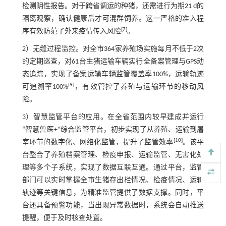
检测阴性报告。对于跨省调运的种猪，还需进行为期21 d的
隔离观察，确认健康后才可混群饲养。这一严格的准入程
[
7
]
序有效防范了外来疫情传入风险
。
2）无缝过程监控。对全市364家养殖场实施每月不低于2次
的定期巡查，对61台生猪运输车辆实行全备案管理与GPS动
态追踪，实现了备案运输车辆监管覆盖率100%，运输轨迹
[
9
]
可追溯率100%
，有效管控了养殖与运输环节的移动风
险。
3）智慧监管平台的应用。在全省范围内较早建成并运行
“智慧兽医+”综合监管平台，初步实现了从养殖、运输到屠
[
10
]
宰环节的数字化、网络化监管，提升了监管效率
。该平
台整合了养殖档案管理、检疫申报、运输监管、无害化处
理等多个子系统，实现了数据互联互通。通过平台，监管
部门可以实时掌握全市生猪存出栏情况、检疫情况、运输
轨迹等关键信息，为精准监管提供了数据支撑。同时，平
台还具备预警功能，当出现异常数据时，系统会自动推送
提醒，便于及时核查处置。