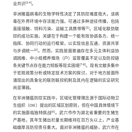
[
3
-
4
]
业共识
。
非洲猪瘟病毒的生物学特性决定了其防控难度极大，该病
毒在外界环境中存活能力强，可通过多种途径传播，包括
[
5
]
直接接触、饲料污染、运输工具携带等
。区域化联防联
控的成功实施，关键在于构建一个能有效协调各方、统一
指挥、协同行动的运行框架，以实现信息互通、资源共享
[
6
]
与步调统一
。然而，实践层面普遍存在多元主体利益协
调困难、中小规模养殖场（户）监管覆盖不足以及防控链
[
7
-
8
]
条关键节点存在能力短板等现实困境
。现有文献多集中
于宏观政策分析或特定技术方案的探讨，对于地方层面所
涌现出的具象化的联防联控机制及其内在逻辑的实证研究
尚显薄弱。
在非洲猪瘟防控实践中，区域化管理理念源于国际动物卫
生组织（OIE）提出的区域区划原则，但在中国具体情境下
[
6
]
的实施面临独特挑战
。武穴市作为湖北省重要的生猪生
产基地，其年生猪出栏量长期维持在百万头以上，产业基
础雄厚且防控责任重大。面对非洲猪瘟的威胁，武穴市在