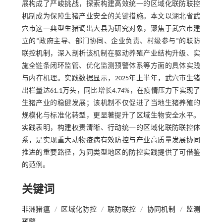
展构成了严峻挑战，探索构建高效统一的区域化联防联控
机制成为保障生猪产业安全的关键措施。本文以湖北省武
穴市这一典型生猪调出大县为研究对象，聚焦于武穴市建
立的“政府主导、部门协同、企业负责、村级参与”的联防
联控机制，深入剖析该机制在驱动养殖产业结构升级、实
施全链条闭环监管、优化监测预警体系等方面的具体实践
与内在机理。实践数据显示，2025年上半年，武穴市生猪
出栏量达61.1万头，同比增长4.74%，在疫情压力下实现了
生猪产业的稳健发展；该机制不仅促进了当地生猪养殖的
规模化与标准化转型，更显著提升了区域生物安全水平。
实践表明，构建权责清晰、行动统一的区域化联防联控体
系，是实现重大动物疫病有效防控与产业高质量发展协同
推进的重要路径，为同类型地区的防控实践提供了可借鉴
的范例。
关键词
非洲猪瘟
/
区域化防控
/
联防联控
/
协同机制
/
监测