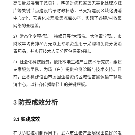
高质量发展若干意见》，明确对病死畜禽无害化处理冷藏
库等关键节点建设给予财政补助，已支持建设区域化洗消
中心1个、无害化处理收集冻库60座，实现了各镇/村收集
网络的全覆盖。
2）常态化专项行动。持续开展“大清洗、大消毒”行动，市
财政年均安排30万元以上专项资金用于采购和免费分发消
毒药品，并实行技术人员分区包保责任制。
3）社会化科技服务。依托本地生猪产业技术研究院，组建
专家服务团队，为场（户）提供检测诊断与技术支持。目
前，正积极建设由市属国企投资的区域性畜禽运输车辆洗
消中心，以补齐传播路径上的关键短板。
3 防控成效分析
3.1 实践成效
在联防联控机制作用下，武穴市生猪产业展现出良好的发