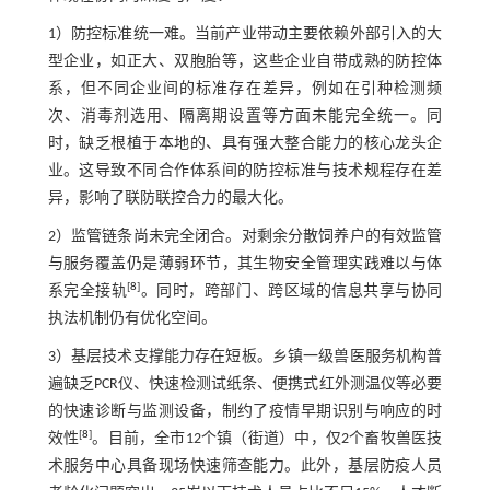
1）防控标准统一难。当前产业带动主要依赖外部引入的大
型企业，如正大、双胞胎等，这些企业自带成熟的防控体
系，但不同企业间的标准存在差异，例如在引种检测频
次、消毒剂选用、隔离期设置等方面未能完全统一。同
时，缺乏根植于本地的、具有强大整合能力的核心龙头企
业。这导致不同合作体系间的防控标准与技术规程存在差
异，影响了联防联控合力的最大化。
2）监管链条尚未完全闭合。对剩余分散饲养户的有效监管
与服务覆盖仍是薄弱环节，其生物安全管理实践难以与体
[
8
]
系完全接轨
。同时，跨部门、跨区域的信息共享与协同
执法机制仍有优化空间。
3）基层技术支撑能力存在短板。乡镇一级兽医服务机构普
遍缺乏PCR仪、快速检测试纸条、便携式红外测温仪等必要
的快速诊断与监测设备，制约了疫情早期识别与响应的时
[
8
]
效性
。目前，全市12个镇（街道）中，仅2个畜牧兽医技
术服务中心具备现场快速筛查能力。此外，基层防疫人员