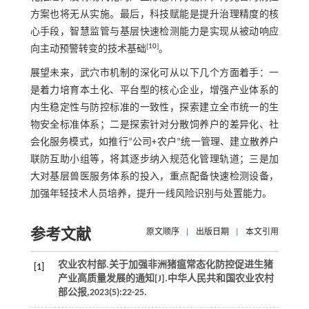
方案也将无从实施。最后，科技赋能是提升治理精度的核
心手段，智慧监管与基层快速检测能力是实现从被动响应
[
10
]
向主动预警转变的技术基础
。
展望未来，武穴市机制的深化可从以下几个方面着手：一
是着力培育本土化、平台型的核心企业，增强产业体系的
内生稳定性与防控标准的一致性，探索建立全市统一的生
物安全标准体系；二是探索针对分散饲养户的差异化、社
会化服务模式，如推行“公司+农户”统一管理、建立散养户
联防互助小组等，将其逐步纳入规范化管理轨道；三是加
大对基层兽医服务体系的投入，重点配备快速检测设备，
加强年轻技术人员培养，提升一线风险识别与处置能力。
参考文献
原文顺序
|
出版日期
|
本文引用
农业农村部.关于加强非洲猪瘟常态化防控促进生猪
[1]
产业高质量发展的通知[J].
中华人民共和国农业农村
部公报
,
2023
(5):22-25.