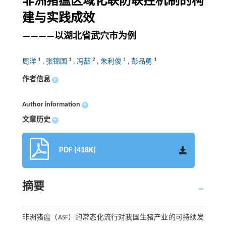
非洲猪瘟区域化联防联控机制的构
建与实践成效
————以湖北省武穴市为例
1
1
2
1
1
周洋
,
张锦国
,
冯喆
,
朱利俊
,
彭品勇
作者信息
+
Author information
+
文章历史
+
PDF (418K)
摘要
非洲猪瘟（ASF）的常态化流行对我国生猪产业的可持续发