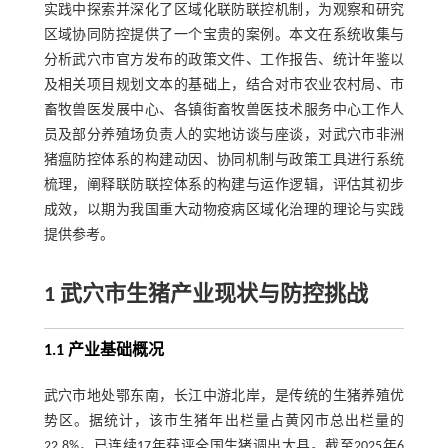
实践中探索并深化了区域化联防联控机制，为观察和研究
区域协同防控提供了一个宝贵的案例。本文在系统收集与
分析武穴市官方发布的政策文件、工作报告、统计年鉴以
及相关项目规划文本的基础上，结合对市农业农村局、市
畜牧兽医发展中心、各镇街畜牧兽医技术服务中心工作人
员及部分养殖场负责人的实地访谈与座谈，对武穴市非洲
猪瘟防控体系的构建动因、协同机制与政策工具进行系统
梳理，阐释联防联控体系的构建与运作逻辑，评估其初步
成效，以期为我国重大动物疫病区域化治理的理论与实践
提供参考。
1 武穴市生猪产业现状与防控挑战
1.1 产业基础概况
武穴市地处鄂东南，长江中游北岸，是传统的生猪养殖优
势区。据统计，该市生猪年出栏量占黄冈市总出栏量的
22.8%，已连续17年获评全国生猪调出大县。截至2025年6