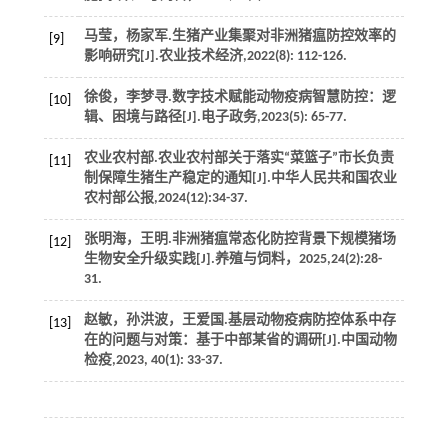
马莹，杨家军.生猪产业集聚对非洲猪瘟防控效率的
[9]
影响研究[J].
农业技术经济
,
2022
(8): 112-126.
徐俊，李梦寻.数字技术赋能动物疫病智慧防控：逻
[10]
辑、困境与路径[J].
电子政务
,
2023
(5): 65-77.
农业农村部.农业农村部关于落实“菜篮子”市长负责
[11]
制保障生猪生产稳定的通知[J].
中华人民共和国农业
农村部公报
,
2024
(12):34-37.
张明海，王明.非洲猪瘟常态化防控背景下规模猪场
[12]
生物安全升级实践[J].
养殖与饲料
，
2025
,
24
(2):28-
31.
赵敏，孙洪波，王爱国.基层动物疫病防控体系中存
[13]
在的问题与对策：基于中部某省的调研[J].
中国动物
检疫
,
2023
,
40
(1): 33-37.