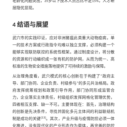
老龄化问题突出，35岁以下技术人员占比不足15%，人才断
层隐忧显现。
4 结语与展望
武穴市的实践印证，应对非洲猪瘟此类重大动物疫病，单
一的技术方案或行政指令均难以独立支撑，必须构建一个
能够实现联防联控的系统性框架。通过制度设计，将分散
的资源和行动编织成一张有机的防护网，从而为统一、高
标准的生物安全措施落地提供了可持续的激励与保障。
从治理角度看，武穴模式的核心创新在于构建了“政府主
导、部门协同、企业负责、村级参与”的多元共治格局。政
府发挥统筹规划和政策引导作用，部门协同形成监管合
力，企业落实主体责任，村级组织发挥网格化管理优势，
四者相互支撑、缺一不可。主要体现在：首先，治理结构
的创新是先决条件，寻找并固化多元主体间的利益联结机
[
13
]
制是成功的关键
。其次，产业升级与疫情防控必须一体
化推进，没有现代化的产业形态作为载体，再完善的防控