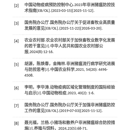
中国动物疫病预防控制中心.2023年非洲猪瘟防控技
[2]
术指南[EB/OL].(2023-03-15)[2025-11-12].
国务院办公厅.国务院办公厅关于促进畜牧业高质量
[3]
发展的意见[EB/OL].(2025-11-22)[2026-03-20].
农业农村部.农业农村部关于加快畜牧业数字化发展
[4]
的若干意见[J].
中华人民共和国农业农村部公
报
,
2024
(8):12-16.
胡源，陈焕春，金梅林.非洲猪瘟流行病学研究进展
[5]
与防控思考[J].
中国农业科学
,
2021
,
54
(20): 4496-
4508.
李明，李华涛.动物疫病区域化管理制度的国际经验
[6]
与启示[J].
中国动物检疫
,
2023
,
40
(2): 1-6.
国务院办公厅.国务院办公厅关于加强非洲猪瘟防控
[7]
工作的意见[EB/OL].(2019-07-03)[2025-11-12].
聂光福，兰杨.小猪场和散养户非洲猪瘟综合防控措
[8]
施[J].
养殖与饲料
，
2024
,
23
(5):68-71.