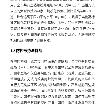
月，全市共有生猪规模养殖场364家，其中设计年出栏万头
以上的大型养殖场24家，规模化养殖出栏比重高达82.6%，
这一比例远高于国内平均水平（约60%），具备了实施高标
准区域化联防联控的产业基础。此外，武穴市已形成较为
完整的产业链条，拥有屠宰加工企业3家、饲料生产企业5
家，以及较为完善的畜牧兽医技术服务网络，为联防联控
机制的落地提供了组织保障。
1.2 防控形势与挑战
在防控初期，武穴市同样面临严峻挑战。全市存有各类养
殖场（户）1 200余家，其中大量生物安全条件薄弱的散养
户和小型场不仅自身风险高（防疫意识淡薄、设施简陋、
管理粗放，无法有效实施封闭管理），其频繁的交易和不
当行为更构成了区域内的“移动风险源”，严重威胁周边规
[
8
]
模场的安全生产
。2019年发生的非瘟疫情，给当地敲响
了警钟。如何将分散的防控力量整合起来，如何在高密度
养殖区域构建有效的空间屏障，如何平衡产业发展与疫情