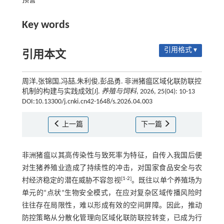
预警
Key words
引用格式 ▾
引用本文
周洋,张锦国,冯喆,朱利俊,彭品勇. 非洲猪瘟区域化联防联控
机制的构建与实践成效[J].
养殖与饲料
, 2026, 25(04): 10-13
DOI:10.13300/j.cnki.cn42-1648/s.2026.04.003
上一篇
下一篇
非洲猪瘟以其高传染性与致死率为特征，自传入我国后便
对生猪养殖业造成了持续性的冲击，对国家食品安全与农
[
1
-
2
]
村经济稳定的潜在威胁不容忽视
。既往以单个养殖场为
单元的“点状”生物安全模式，在应对复杂区域传播风险时
往往存在局限性，难以形成有效的空间屏障。因此，推动
防控策略从分散化管理向区域化联防联控转变，已成为行