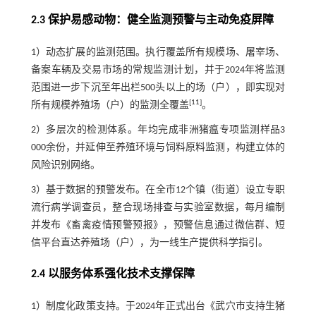
2.3 保护易感动物：健全监测预警与主动免疫屏障
1）动态扩展的监测范围。执行覆盖所有规模场、屠宰场、
备案车辆及交易市场的常规监测计划，并于2024年将监测
范围进一步下沉至年出栏500头以上的场（户），即实现对
[
11
]
所有规模养殖场（户）的监测全覆盖
。
2）多层次的检测体系。年均完成非洲猪瘟专项监测样品3
000余份，并延伸至养殖环境与饲料原料监测，构建立体的
风险识别网络。
3）基于数据的预警发布。在全市12个镇（街道）设立专职
流行病学调查员，整合现场排查与实验室数据，每月编制
并发布《畜禽疫情预警预报》，预警信息通过微信群、短
信平台直达养殖场（户），为一线生产提供科学指引。
2.4 以服务体系强化技术支撑保障
1）制度化政策支持。于2024年正式出台《武穴市支持生猪