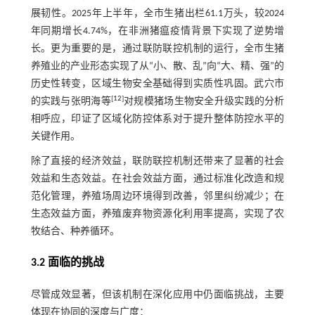
展韧性。2025年上半年，全市生猪出栏61.1万头，较2024
年同期增长4.74%，在非洲猪瘟疫情背景下实现了逆势增
长。更为重要的是，通过联防联控机制的运行，全市生猪
养殖业的产业形态实现了从“小、散、乱”向“大、精、强”的
历史性转变，区域生物安全基础得到实质性巩固。武穴市
[
12
]
的实践与张明海等
对规模猪场生物安全升级实践的分析
相呼应，印证了区域化防控体系对于提升整体防控水平的
关键作用。
除了直接的经济效益，联防联控机制还带来了显著的社会
效益和生态效益。在社会效益方面，通过标准化改造和规
范化管理，养殖场周边环境得到改善，邻里纠纷减少；在
生态效益方面，养殖废弃物资源化利用率提高，实现了农
牧结合、种养循环。
3.2 面临的挑战
尽管成效显著，但该机制在深化应用中仍面临挑战，主要
体现在协同的深度与广度：