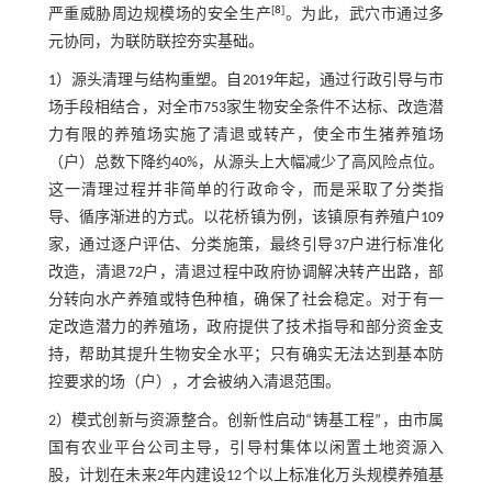
[
8
]
严重威胁周边规模场的安全生产
。为此，武穴市通过多
元协同，为联防联控夯实基础。
1）源头清理与结构重塑。自2019年起，通过行政引导与市
场手段相结合，对全市753家生物安全条件不达标、改造潜
力有限的养殖场实施了清退或转产，使全市生猪养殖场
（户）总数下降约40%，从源头上大幅减少了高风险点位。
这一清理过程并非简单的行政命令，而是采取了分类指
导、循序渐进的方式。以花桥镇为例，该镇原有养殖户109
家，通过逐户评估、分类施策，最终引导37户进行标准化
改造，清退72户，清退过程中政府协调解决转产出路，部
分转向水产养殖或特色种植，确保了社会稳定。对于有一
定改造潜力的养殖场，政府提供了技术指导和部分资金支
持，帮助其提升生物安全水平；只有确实无法达到基本防
控要求的场（户），才会被纳入清退范围。
2）模式创新与资源整合。创新性启动“铸基工程”，由市属
国有农业平台公司主导，引导村集体以闲置土地资源入
股，计划在未来2年内建设12个以上标准化万头规模养殖基