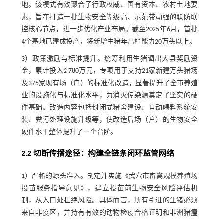
地。该模式有效聚合了行政权威、国有资本、农村土地要
素，旨在打造一批生物安全等级高、示范带动强的联防联
控核心节点，进一步优化产业布局。截至2025年6月，首批
4个基地已建成投产，将新增生猪年出栏能力20万头以上。
3）政策激励与标准提升。统筹利用生猪调出大县奖励资
金，累计投入2 780万元，专项用于支持21家新建万头猪场
及375家现有场（户）的标准化改造，显著提升了全市养殖
业的设施化与标准化水平，为消灭传染源奠定了坚实的硬
件基础。改造内容包括封闭式猪舍建设、自动喂料系统安
装、粪污处理设施升级等，使改造后场（户）的生物安全
硬件水平整体提升了一个台阶。
2.2 切断传播途径：构建全链条闭环监管网络
1）严格的源头准入。制定并实施《武穴市畜禽规模养殖场
投苗服务指导意见》，建立投苗前生物安全风险评估机
制，从入口处杜绝风险。具体而言，所有引进的生猪必须
来自非疫区，并持有有效的动物检疫合格证明和非洲猪瘟