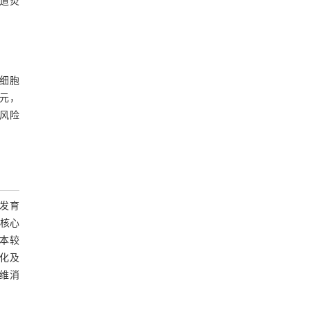
道炎
细胞
元，
风险
发育
核心
本较
化及
维消