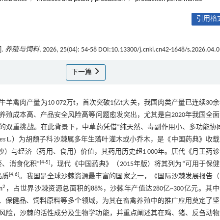
引用格式
.
养殖与饲料
, 2026, 25(04): 54-58 DOI:10.13300/j.cnki.cn42-1648/s.2026.04.
下一篇
羊禽肉产量为10 072万t，首次突破1亿t大关，我国肉类产量已连续30
殖成本高、产品安全风险高等问题愈发突出，尤其是自2020年我国全
”的双重挑战。在此背景下，中草药凭借“纯天然、毒副作用小、多功能协
es
L.）为胡颓子科沙棘属多年生落叶灌木或小乔木，是《中国药典》收
）与经济（药用、食用）价值，其药用历史超1 000年。唐代《月王药
[
4
-
5
]
瘀、消食化积”
，现代《中国药典》（2015年版）将其列为“可用于保
[
4
,
6
]
品质
。我国是全球沙棘资源最丰富的国家之一，《国际沙棘发展报告（2
2
m
，占世界沙棘资源总面积的88%，沙棘年产值达280亿~300亿元。其
品、保健品、饲料原料等多个领域，为其在畜禽养殖中的推广应用奠定了
风险，沙棘的活性成分及生物学功能，并重点阐述其在鸡、猪、反刍动物