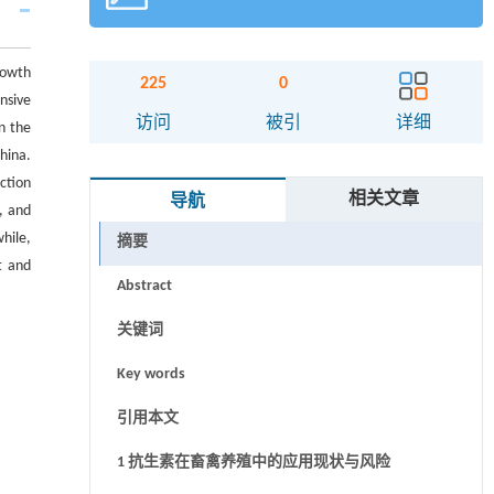
rowth
225
0
nsive
访问
被引
详细
n the
China.
ction
相关文章
导航
, and
hile,
摘要
t and
Abstract
关键词
Key words
引用本文
1 抗生素在畜禽养殖中的应用现状与风险