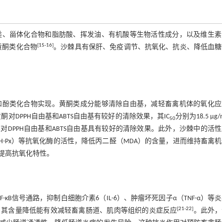
类、甾体化合物和脂肪酸、挥发油、有机酸等生物活性成分，以及维生素
[
15
-
16
]
黄酮类化合物
。沙棘具有保肝、免疫调节、抗氧化、抗炎、降低血糖
和酚类化合物实现。黄酮类成分能够清除自由基，减轻畜禽机体的氧化应
对DPPH自由基和ABTS自由基有较好的清除效果，其IC
分别为18.5 μg
50
DPPH自由基和ABTS自由基具有较好的清除效果。此外，沙棘中的活
H-Px）等抗氧化酶的活性，降低丙二醛（MDA）的含量，进而维持畜禽
提高抗氧化特性。
κB信号通路，抑制白细胞介素6（IL-6）、肿瘤坏死因子α（TNF-α）等
[
21
-
22
]
，其含量降低能有效减轻畜禽肠道、肌肉等组织的炎症反应
。此外，