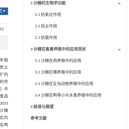
2 沙棘的生物学功能
 ▾
2.1 抗氧化作用
2.2 抗炎作用
012
2.3 抗菌作用
3 沙棘在畜禽养殖中的应用现状
余年稳
3.1 沙棘在鸡养殖中的应用
面禁止
3.2 沙棘在猪养殖中的应用
同”的
载的传
3.3 沙棘在反刍动物养殖中的应用
诊》中
3.4 沙棘在鸭等小众水禽养殖中的应用
健食品
023
4 结语与展望
中沙棘
坚实的
参考文献
及鸭