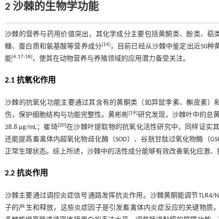
2 沙棘的生物学功能
沙棘的营养与药用价值突出，其化学成分主要包括黄酮类、酚类、萜
[
14
]
糖、蛋白质和氨基酸等营养成分
，目前已经从沙棘中鉴定出近50种
[
4
,
17
-
18
]
能
，使其在动物营养与养殖领域的应用潜力备受关注。
2.1 抗氧化作用
沙棘的抗氧化功能主要通过其含有的黄酮类（如异鼠李素、槲皮素）
[
19
]
伤，保护细胞结构与功能完整性。黄彬彬
研究发现，沙棘叶中的总黄酮
[
20
]
28.8 μg/mL；崔琦
在沙棘叶提取物的抗氧化活性研究中，同样证实其对
还能提高畜禽体内超氧化物歧化酶（SOD）、谷胱甘肽过氧化物酶（GS
正常生理状态。综上所述，沙棘中的活性成分能够有效改善氧化应激、
2.2 抗炎作用
沙棘主要通过调控炎症信号通路发挥抗炎作用。沙棘黄酮能调节TLR4/NF-
子的产生和释放，这些炎症因子是引发畜禽体内炎症反应的关键物质