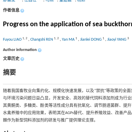
廖富友
,
任昌仕
,
马燕
,
董建磊
,
杨娇一
作者信息
+
Progress on the application of sea buckthor
1
,
2
1
,
2
1
1
3
Fuyou LIAO
,
Changshi REN
,
Yan MA
,
Jianlei DONG
,
Jiaoyi YANG
Author information
+
文章历史
+
摘要
随着我国畜牧业向集约化、规模化快速发展，以及“禁抗”等政策的全面
与环境污染问题日益凸显，开发安全、高效的替代饲料添加剂成为行业
其黄酮类、多糖类、酚类等活性成分具有抗氧化、调节肠道菌群、提升
水禽养殖中的应用效果，表明其在AGPs替代、提升养殖效益、改善产
棘作为新型饲料添加剂的研发与推广提供理论支撑。