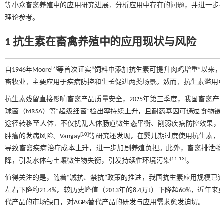
等小众畜禽养殖中的应用研究进展，分析应用中存在的问题，并进一步
理论参考。
1 抗生素在畜禽养殖中的应用现状与风险
[
7
]
自1946年Moore
等首次证实“饲料中添加抗生素可提升肉鸡增重”以来
畜牧业，主要应用于疾病防控和生长促进两类场景。然而，抗生素滥用
抗生素残留直接影响畜禽产品质量安全，2025年第三季度，我国畜禽产
球菌（MRSA）等“超级细菌”检出率持续上升，且耐药基因可通过食物
途径转移至人体，不仅扰乱人体肠道微生态平衡、削弱疾病防控效果，还
[
10
]
肿瘤的发病风险。Vangay
等研究还发现，在婴儿期过度使用抗生素，
导致畜禽疾病治疗成本上升，进一步加剧养殖负担。此外，畜禽排泄
[
11
-
13
]
降，引发水体与土壤微生物失衡，引发持续性环境污染
。
值得关注的是，随着“减抗、禁抗”政策的推进，我国抗生素应用规模已逐年下
左右下降约21.4%，较历史峰值（2013年的8.4万t）下降超60%
代产品的市场缺口，对AGPs替代产品的研发与应用需求愈发迫切。