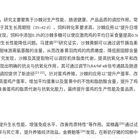
，研究主要聚焦于沙棘对生产性能、肠道健康、产品品质的调控作用，常
生长周期短（35~42 d）、饲料转化率要求高，沙棘应用以“提升日
发现，饲料中添加0.3%的沙棘多糖可以使应激肉鸡的平均日采食量提高0.5
[
31
]
起的生长性能降低问题。马建爽
研究证实，沙棘黄酮可以通过调节胰岛素
甜味游离氨基酸的含量，从而改善黄羽肉鸡的肉质嫩度、降低胆固醇含量
研究发现，沙棘及其提取物可以调控机体脂类代谢，提高抗氧化水平和改
明确的抗炎与抗氧化作用，其可通过调节TLR4/NF-κB信号通路及肠
[
21
-
22
]
调控提供了新途径
。针对蛋鸡养殖，沙棘的应用以“提升产蛋率、
高蛋鸡产蛋率，增加平均蛋重以及蛋黄中的不饱和脂肪酸含量，提升了鸡
能改善蛋鸡的脂质代谢与抗氧化能力，最终提升蛋鸡的生产性能及蛋品质
[
26
]
提升生长性能、增强免疫水平、改善肉质特性”等作用。梁楠鑫
通过试
[
34
]
腹泻率与死亡率，提升养殖经济效益。金赛勉等
发现，在断奶仔猪的饲粮中