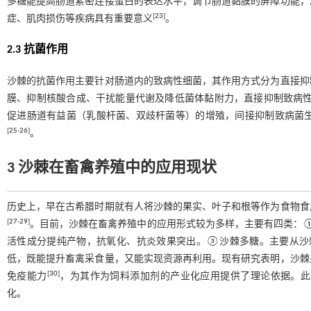
多糖能提高肠道紧密连接蛋白的表达水平，调节肠道黏膜的屏障功能，
[
23
]
症、肌肉损伤等疾病具有重要意义
。
2.3 抗菌作用
沙棘的抗菌作用主要针对肠道内的致病性细菌，其作用方式分为直接抑
膜、抑制核酸合成、干扰能量代谢及降低菌体黏附力，直接抑制致病
促进肠道有益菌（乳酸杆菌、双歧杆菌等）的增殖，间接抑制致病菌
[
25
-
26
]
。
3 沙棘在畜禽养殖中的应用现状
历史上，早在古希腊时期就有人将沙棘的果实、叶子和根等作为食物食
[
27
-
29
]
。目前，沙棘在畜禽养殖中的应用形式较为多样，主要有四类：
活性成分提纯产物，抗氧化、抗炎效果突出。③沙棘多糖。主要从沙
低，既能提升畜禽采食量，又能实现资源再利用。现有研究表明，沙棘
[
30
]
免疫能力
，为其作为饲料添加剂的产业化应用提供了理论依据。此
化。