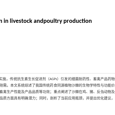
n in livestock andpoultry production
实施，传统抗生素生长促进剂（AGPs）引发的细菌耐药性、畜禽产品药
刚需。本文系统综述了我国传统药食同源植物沙棘的生物学特性与功能价
畜禽生产性能及产品品质等功效；重点阐述了沙棘在鸡、猪、反刍动物及
品品质方面具有明确潜力；同时，剖析了当前应用瓶颈，并提出优化建议