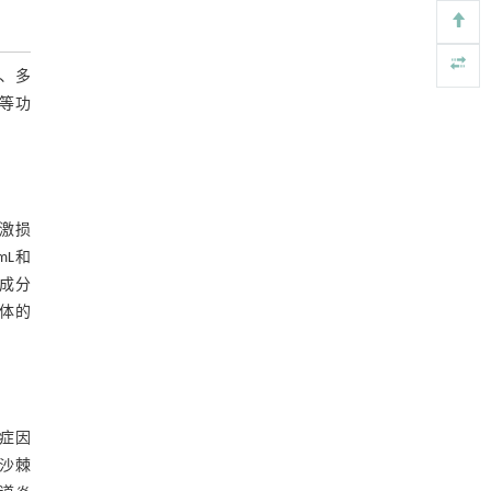
内置陶瓷驱动单元的厘米级可重构压电机器人
[4]
Engineering
. 2026, Vol.58(3): 1-303
、多
https://doi.org/10.1016/j.eng.2025.06.043
等功
用于背面供电网络的纯钌n-TSV加工与极致全干
[5]
法SOI晶圆减薄技术
Engineering
. 2026, Vol.58(3): 1-303
https://doi.org/10.1016/j.eng.2025.10.026
激损
/mL和
性成分
机体的
炎症因
沙棘