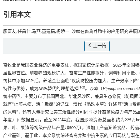
引用本文
廖富友,任昌仕,马燕,董建磊,杨娇一. 沙棘在畜禽养殖中的应用研究进展[J]
上一篇
畜牧业是我国农业经济的重要支柱，据国家统计局数据，2025年全国猪牛
居世界首位。随着养殖规模扩大、畜禽生产性能提升，饲料利用率低、养
饲料中添加AGPs后，养殖企业面临“疾病防控压力加大、生产效率下降
[
1
-
2
]
特性与优势，成为AGPs替代的理想选择
。沙棘（
Hippophae rhamnoid
[
3
]
统中药
，主要分布于我国西北、华北风沙区，兼具生态修复（防风固沙
就有“止咳祛痰、活血散瘀”的记载，清代《晶珠本草》详述其“活血散
的原料”，还有大量研究证实其活性成分可同时提升畜禽免疫力与产品
年度）》数据显示，截至2023年底，我国沙棘资源总面积约为225万h
果、叶、果渣等初级产品年产量超500万t，深加工产品涵盖食品、药
产业基础。基于此，本文系统综述畜禽养殖中抗生素的应用现状与潜在