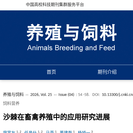
中国高校科技期刊集群服务平台
首页
期刊介绍
养殖与饲料
››
2026, Vol. 25
››
Issue (04)
: 54 -58.
DOI:
10.13300/j.cnki.c
饲料营养
沙棘在畜禽养殖中的应用研究进展
1
,
2
1
,
2
1
1
3