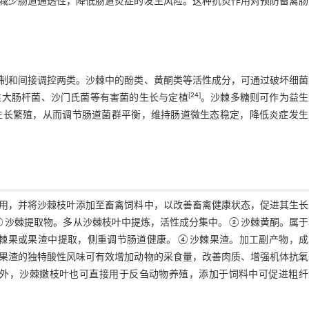
减少肠道通透性，降低肠道炎症的发生风险。这种抗炎作用对预防畜禽肠
制和间接调控两类。沙棘中的酚类、黄酮类等活性成分，可通过破坏细菌
[
24
]
性大肠杆菌、沙门氏菌等有害菌的生长与定植
。沙棘多糖则可作为益生
生长繁殖，从而调节肠道菌群平衡，维持肠道微生态稳定，降低炎症发生
用，并将沙棘枝叶添加至畜禽饲料中，以改善畜禽健康状态，促进其生长
①沙棘提取物。多从沙棘枝叶中提炼，活性成分集中。②沙棘黄酮。属于
棘果或果渣中提取，侧重调节肠道健康。④沙棘果渣。加工副产物，成
果渣的独特酸性风味可有效增加动物的采食量，改善肉质、增强机体抗氧
外，沙棘嫩枝叶也可直接用于反刍动物养殖，添加于饲料中可促进粗纤