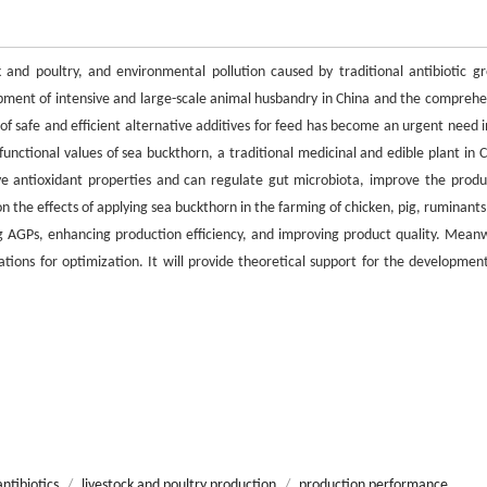
k and poultry, and environmental pollution caused by traditional antibiotic g
ment of intensive and large-scale animal husbandry in China and the comprehe
of safe and efficient alternative additives for feed has become an urgent need i
 functional values of sea buckthorn, a traditional medicinal and edible plant in 
have antioxidant properties and can regulate gut microbiota, improve the produ
n the effects of applying sea buckthorn in the farming of chicken, pig, ruminants
g AGPs, enhancing production efficiency, and improving product quality. Meanw
tions for optimization. It will provide theoretical support for the developmen
antibiotics
/
livestock and poultry production
/
production performance