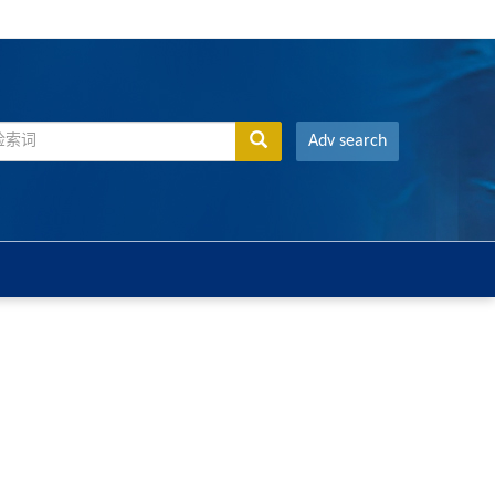
Adv search