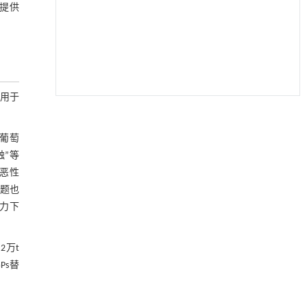
提供
被用于
降温路面涂层混合反射行为及其对道路光环境
[1]
安全的影响研究
色葡萄
Engineering
. 2026, Vol.58(3): 1-303
触”等
https://doi.org/10.1016/j.eng.2025.06.014
恶性
用于宽浓度范围高效捕集CO₂及低能耗再生的新
[2]
题也
型酮基IPDA相变吸收剂
力下
Engineering
. 2026, Vol.58(3): 1-303
https://doi.org/10.1016/j.eng.2025.05.008
2万t
基于均相催化剂的两段式水热液化实现丙烯腈-
[3]
Ps替
丁二烯-苯乙烯共聚物的分步脱氮与液化
Engineering
. 2026, Vol.58(3): 1-303
https://doi.org/10.1016/j.eng.2025.12.037