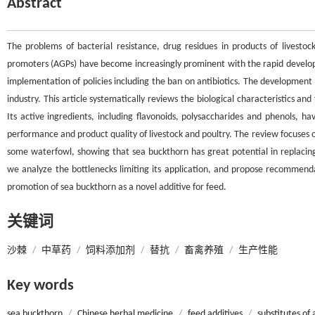
Abstract
The problems of bacterial resistance, drug residues in products of livestoc
promoters (AGPs) have become increasingly prominent with the rapid develop
implementation of policies including the ban on antibiotics. The development 
industry. This article systematically reviews the biological characteristics and
Its active ingredients, including flavonoids, polysaccharides and phenols, 
performance and product quality of livestock and poultry. The review focuses o
some waterfowl, showing that sea buckthorn has great potential in replacin
we analyze the bottlenecks limiting its application, and propose recommenda
promotion of sea buckthorn as a novel additive for feed.
关键词
沙棘
/
中草药
/
饲料添加剂
/
替抗
/
畜禽养殖
/
生产性能
Key words
sea buckthorn
/
Chinese herbal medicine
/
feed additives
/
substitutes of 