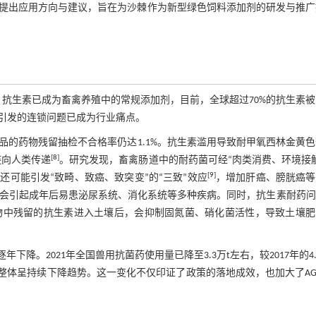
提出应用方向与建议，旨在为沙棘作为新型绿色饲料添加剂的研发与推广
，抗生素已成为畜禽养殖中的常规添加剂，目前，全球超过70%的抗生素
引发的连锁问题已成为行业痛点。
品的药物残留抽检不合格率仍达1.1%。抗生素滥用导致耐甲氧西林金黄
[
8
]
链向人类传递
。研究发现，畜禽肠道中的耐药菌可经“肉类消费、环境接
[
9
]
可能引发“致畸、致癌、致突变”的“三致”效应
，增加肝癌、膀胱癌等
会引起成年后易患泌尿系统、消化系统等多种疾病。同时，抗生素耐药问
物中残留的抗生素进入土壤后，会抑制固氮菌、硝化菌活性，导致土壤肥
降。2021年全国兽用抗菌药使用量已降至3.3万t左右，较2017年的4.
，近年来整体呈持续下降趋势。这一变化不仅印证了政策的落地成效，也加大了AG