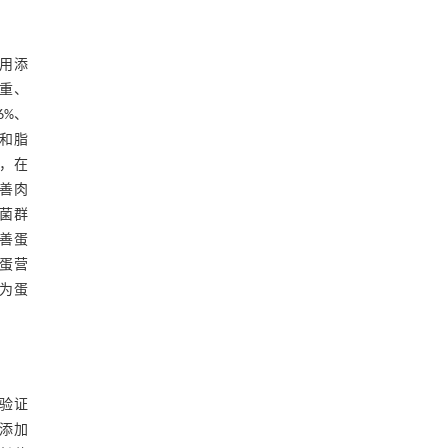
用添
增重、
6%、
和脂
，在
善肉
道菌群
改善蛋
蛋营
，为蛋
验证
添加