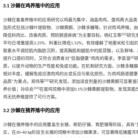
3.1 沙棘在鸡养殖中的应用
沙棘在畜禽养殖中的应用研究以鸡最为集中，涵盖肉鸡、蛋鸡两大品类
加形式包括沙棘叶提取物、沙棘黄酮、沙棘多糖等。针对肉鸡养殖，由于其
[
22
]
降低料肉比、改善肉质、预防肠道疾病”为主要目标。杨红玉等
研究
平均日增重提高2.25%、料重比降低1.52%，有效缓解了地塞米松引
联素水平调控肌内脂肪沉积，提高胸肌和腿肌中的肌苷酸，以及鲜味、
[
6
]
提升口感的同时，又符合消费者对“低脂健康”鸡肉的需求。李苗苗
质，以提升动物的生产性能和免疫功能。在机制研究方面，沙棘多糖展现出
相对丰度，缓解免疫应激肉鸡的炎症反应与氧化损伤，为肉鸡肠道健康
[
32
]
品质”为重点。郑伟等
研究发现，添加适宜剂量的沙棘黄酮可显著提
[
33
]
养价值；孙玖俞
在蛋鸡饲粮中添加0.1%沙棘黄酮提取物，发现其
鸡无抗养殖提供了可行方案。
3.2 沙棘在猪养殖中的应用
沙棘在猪养殖中的应用覆盖生长猪、断奶仔猪、育肥猪等阶段，具有“
实，在30~60 kg阶段生长猪的饲粮中添加沙棘果渣，可显著降低猪