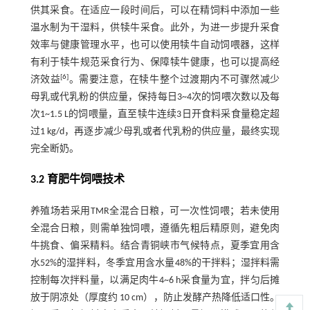
供其采食。在适应一段时间后，可以在精饲料中添加一些
温水制为干湿料，供犊牛采食。此外，为进一步提升采食
效率与健康管理水平，也可以使用犊牛自动饲喂器，这样
有利于犊牛规范采食行为、保障犊牛健康，也可以提高经
[
6
]
济效益
。需要注意，在犊牛整个过渡期内不可骤然减少
母乳或代乳粉的供应量，保持每日3~4次的饲喂次数以及每
次1~1.5 L的饲喂量，直至犊牛连续3日开食料采食量稳定超
过1 kg/d，再逐步减少母乳或者代乳粉的供应量，最终实现
完全断奶。
3.2 育肥牛饲喂技术
养殖场若采用TMR全混合日粮，可一次性饲喂；若未使用
全混合日粮，则需单独饲喂，遵循先粗后精原则，避免肉
牛挑食、偏采精料。结合青铜峡市气候特点，夏季宜用含
水52%的湿拌料，冬季宜用含水量48%的干拌料；湿拌料需
控制每次拌料量，以满足肉牛4~6 h采食量为宜，拌匀后摊
放于阴凉处（厚度约 10 cm），防止发酵产热降低适口性。