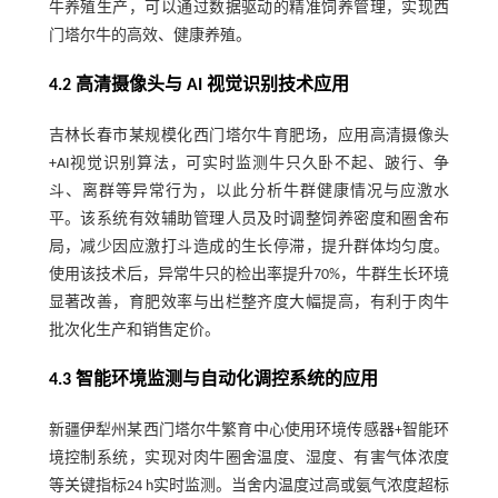
牛养殖生产，可以通过数据驱动的精准饲养管理，实现西
门塔尔牛的高效、健康养殖。
4.2 高清摄像头与 AI 视觉识别技术应用
吉林长春市某规模化西门塔尔牛育肥场，应用高清摄像头
+AI视觉识别算法，可实时监测牛只久卧不起、跛行、争
斗、离群等异常行为，以此分析牛群健康情况与应激水
平。该系统有效辅助管理人员及时调整饲养密度和圈舍布
局，减少因应激打斗造成的生长停滞，提升群体均匀度。
使用该技术后，异常牛只的检出率提升70%，牛群生长环境
显著改善，育肥效率与出栏整齐度大幅提高，有利于肉牛
批次化生产和销售定价。
4.3 智能环境监测与自动化调控系统的应用
新疆伊犁州某西门塔尔牛繁育中心使用环境传感器+智能环
境控制系统，实现对肉牛圈舍温度、湿度、有害气体浓度
等关键指标24 h实时监测。当舍内温度过高或氨气浓度超标