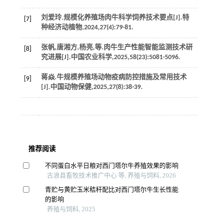
刘爱玲.规模化养殖场肉牛科学饲养技术要点[J].
特
[7]
种经济动植物
,
2024
,
27
(4):79-81.
张帆,唐湘方,杨亮,
等
.肉牛生产性能智能监测技术研
[8]
究进展[J].
中国农业科学
,
2025
,
58
(23):5081-5096.
蒋焱.牛规模养殖场动物疫病防控措施及常用技术
[9]
[J].
中国动物保健
,
2025
,
27
(8):38-39.