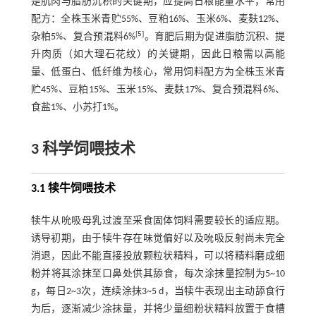
是肌肉与脂肪沉积的关键期，应提高日粮能量水平，常用
配方：全株玉米青贮55%、豆粕16%、玉米6%、麦麸12%、
[
5
]
杂粕5%、复合预混料6%
。育肥后期为促进脂肪沉积、提
升肉质（如大理石花纹）的关键期，因此日粮需以高能
量、低蛋白、低纤维为核心，常用饲料配方为全株玉米青
贮45%、豆粕15%、玉米15%、麦麸17%、复合预混料6%、
食盐1%、小苏打1%。
3 科学饲喂技术
3.1 犊牛饲喂技术
犊牛从吮吸母乳过渡至采食固体饲料需要较长的适应期。
诱导初期，由于犊牛存在味觉偏好以及吮吸反射尚未完全
消退，因此不能直接投放颗粒状精料，可以将精料磨成细
粉并将其涂抹至口鼻处供其舔食，每次涂抹量控制为5~10
g，每日2~3次，连续涂抹3~5 d，当犊牛表现出主动舔食行
为后，逐渐减少涂抹量，并将少量细粉状精料放置于食槽