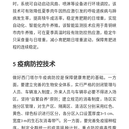
时，系统可自动启动风扇、喷淋等设备进行环境调控。该
技术可有效降低夏季肉牛因热应激引发的呼吸道疾病与蹄
病发生率，提高犊牛成活率，稳定育肥期的日增重，实现
自动化、智能化肉牛养殖。该智能监测技术应用于青铜峡
市肉牛养殖，可在夏季高温时段有效防控热应激，稳定牛
只采食量与日增重，减小育肥期日增重波动，保障育肥进
程的连续稳定。
5 疫病防控技术
做好西门塔尔牛疫病防控是保障健康育肥的基础。一方
面，要建立完善的生物安全体系，实行严格的封闭管理与
人员、车辆准入制度，外来人员与车辆非必要不得进入场
区，坚持“自繁自养”原则；建立规范的消毒制度，场区实
施分区管理，对生产区、隔离区、清洁区分别采用红色、
黄色、绿色标识进行区分，各分区入口设置厚度3~5 cm、
[
9
]
宽度3 m的生石灰消毒带
。另一方面，要完善免疫接种程
序，制定全群统一的疫苗接种计划，重点防控病毒性腹