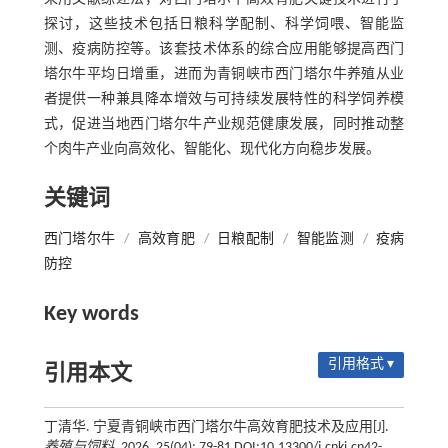
探讨，这些技术包括日粮科学配制、科学饲喂、智能监
测、疫病防控等。该套技术体系的综合应用能够提高西门
塔尔牛平均日增重，进而为青铜峡市西门塔尔牛养殖从业
者提供一种兼具降本增效与可持续发展特性的科学饲养模
式，促进当地西门塔尔牛产业规范健康发展，同时推动整
个肉牛产业向高效化、智能化、现代化方向稳步发展。
关键词
西门塔尔牛
/
高效育肥
/
日粮配制
/
智能监测
/
疫病
防控
Key words
引用格式 ▾
引用本文
丁清华. 宁夏青铜峡市西门塔尔牛高效育肥技术及应用[J].
养殖与饲料
, 2026, 25(04): 79-81 DOI:10.13300/j.cnki.cn42-