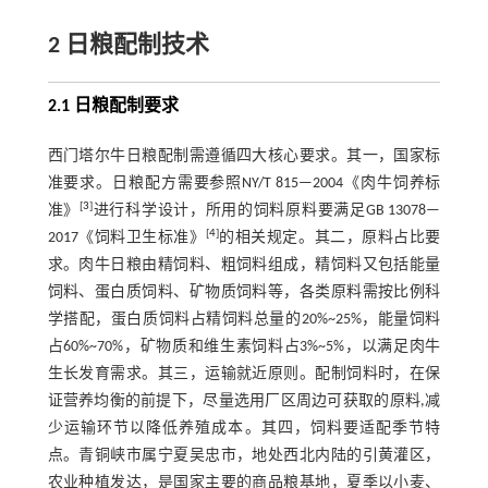
2 日粮配制技术
2.1 日粮配制要求
西门塔尔牛日粮配制需遵循四大核心要求。其一，国家标
准要求。日粮配方需要参照NY/T 815—2004《肉牛饲养标
[
3
]
准》
进行科学设计，所用的饲料原料要满足GB 13078—
[
4
]
2017《饲料卫生标准》
的相关规定。其二，原料占比要
求。肉牛日粮由精饲料、粗饲料组成，精饲料又包括能量
饲料、蛋白质饲料、矿物质饲料等，各类原料需按比例科
学搭配，蛋白质饲料占精饲料总量的20%~25%，能量饲料
占60%~70%，矿物质和维生素饲料占3%~5%，以满足肉牛
生长发育需求。其三，运输就近原则。配制饲料时，在保
证营养均衡的前提下，尽量选用厂区周边可获取的原料,减
少运输环节以降低养殖成本。其四，饲料要适配季节特
点。青铜峡市属宁夏吴忠市，地处西北内陆的引黄灌区，
农业种植发达，是国家主要的商品粮基地，夏季以小麦、