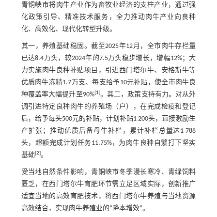
青铜峡市将肉牛产业作为畜牧业经济的支柱产业，通过强
化政策引导、精准技术服务，全力推动肉牛产业向良种
化、高效化、现代化转型升级。
其一，养殖基础稳固。截至2025年12月，全市肉牛存栏量
已达8.4万头，较2024年的7.5万头稳步增长，增幅12%；大
力实施肉牛良种补贴项目，引进西门塔尔牛、安格斯牛等
优质肉牛冻精1.7万支、每支给予10元补贴，使全市肉牛良
[
1
]
种覆盖率大幅提升至90%
。其二，政策支持有力。对从外
调引进特定良种肉牛的养殖场（户），在完成检疫和登记
后，给予每头500元的补贴，计划补贴1 200头，直接激励生
产扩张；推动优质后备母牛补栏，累计补栏总量达1 788
头，超额完成计划任务11.75%，为肉牛良种自繁打下坚实
[
2
]
基础
。
受当地自然条件影响，青铜峡市冬季漫长寒冷、青绿饲料
匮乏，在西门塔尔牛育肥环节需立足区域实际，创新推广
适宜当地的高效育肥技术，将西门塔尔牛养殖与当地资源
高效结合，实现肉牛养殖业的“降本增效”。