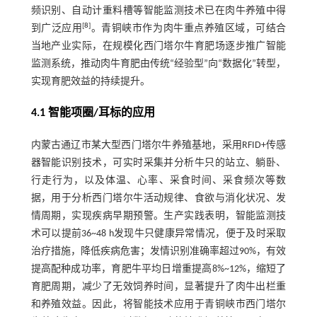
频识别、自动计重料槽等智能监测技术已在肉牛养殖中得
[
8
]
到广泛应用
。青铜峡市作为肉牛重点养殖区域，可结合
当地产业实际，在规模化西门塔尔牛育肥场逐步推广智能
监测系统，推动肉牛育肥由传统“经验型”向“数据化”转型，
实现育肥效益的持续提升。
4.1 智能项圈/耳标的应用
内蒙古通辽市某大型西门塔尔牛养殖基地，采用RFID+传感
器智能识别技术，可实时采集并分析牛只的站立、躺卧、
行走行为，以及体温、心率、采食时间、采食频次等数
据，用于分析西门塔尔牛活动规律、食欲与消化状况、发
情周期，实现疾病早期预警。生产实践表明，智能监测技
术可以提前36~48 h发现牛只健康异常情况，便于及时采取
治疗措施，降低疾病危害；发情识别准确率超过90%，有效
提高配种成功率，育肥牛平均日增重提高8%~12%，缩短了
育肥周期，减少了无效饲养时间，显著提升了肉牛出栏重
和养殖效益。因此，将智能技术应用于青铜峡市西门塔尔