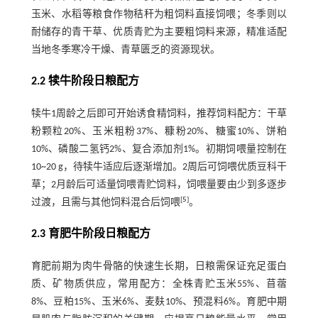
玉米、水稻等粮食作物秸秆为粗饲料直接饲喂；冬季则以
耐储存的青干草、优质青贮为主要粗饲料来源，精准适配
当地冬季寒冷干燥、青草匮乏的资源现状。
2.2 犊牛阶段日粮配方
犊牛1周龄之后即可开始诱食精饲料，推荐饲料配方：干草
粉颗粒20%、玉米粗粉37%、糠粉20%、糖蜜10%、饼粕
10%、磷酸二氢钙2%、复合添加剂1%。初期饲喂量控制在
10~20 g，待犊牛适应后逐渐增加。2周后可饲喂优质豆科干
草；2月龄后可适量饲喂青贮饲料，饲喂量要由少到多逐步
[
5
]
过渡，且需与其他饲料混合后饲喂
。
2.3 育肥牛阶段日粮配方
育肥前期为肉牛骨骼的快速生长期，日粮需保证充足蛋白
质、矿物质供应，常用配方：全株青贮玉米55%、苜蓿
8%、豆粕15%、玉米6%、麦麸10%、预混料6%。育肥中期