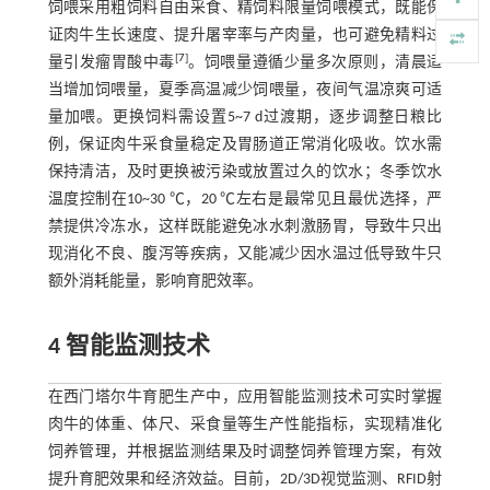
饲喂采用粗饲料自由采食、精饲料限量饲喂模式，既能保
证肉牛生长速度、提升屠宰率与产肉量，也可避免精料过
[
7
]
量引发瘤胃酸中毒
。饲喂量遵循少量多次原则，清晨适
当增加饲喂量，夏季高温减少饲喂量，夜间气温凉爽可适
量加喂。更换饲料需设置5~7 d过渡期，逐步调整日粮比
例，保证肉牛采食量稳定及胃肠道正常消化吸收。饮水需
保持清洁，及时更换被污染或放置过久的饮水；冬季饮水
温度控制在10~30 ℃，20 ℃左右是最常见且最优选择，严
禁提供冷冻水，这样既能避免冰水刺激肠胃，导致牛只出
现消化不良、腹泻等疾病，又能减少因水温过低导致牛只
额外消耗能量，影响育肥效率。
4 智能监测技术
在西门塔尔牛育肥生产中，应用智能监测技术可实时掌握
肉牛的体重、体尺、采食量等生产性能指标，实现精准化
饲养管理，并根据监测结果及时调整饲养管理方案，有效
提升育肥效果和经济效益。目前，2D/3D视觉监测、RFID射