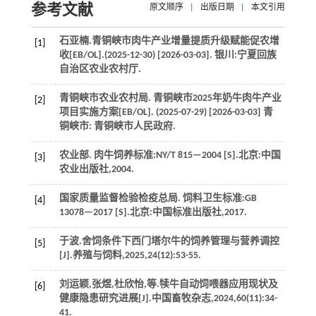
参考文献
原文顺序
|
出版日期
|
本文引用
石亚楠.青铜峡市肉牛产业增量提质升级赋能促农增
[1]
收[EB/OL].(2025-12-30) [2026-03-03]. 银川:宁夏回族
自治区农业农村厅.
青铜峡市农业农村局. 青铜峡市2025年奶牛肉牛产业
[2]
项目实施方案[EB/OL]. (2025-07-29) [2026-03-03] 青
铜峡市: 青铜峡市人民政府.
农业部.
肉牛饲养标准
:NY/T 815—2004 [S].北京:中国
[3]
农业出版社,
2004
.
国家质量监督检验检疫总局.
饲料卫生标准
:GB
[4]
13078—2017 [S].北京:中国标准出版社,
2017
.
于波.舍饲条件下西门塔尔牛的饲养管理与营养调控
[5]
[J].
养殖与饲料
,
2025
,
24
(12):53-55.
刘运颖,张煜,杜欣怡,
等
.犊牛自动饲喂器应用现状及
[6]
健康隐患研究进展[J].
中国畜牧杂志
,
2024
,
60
(11):34-
41.