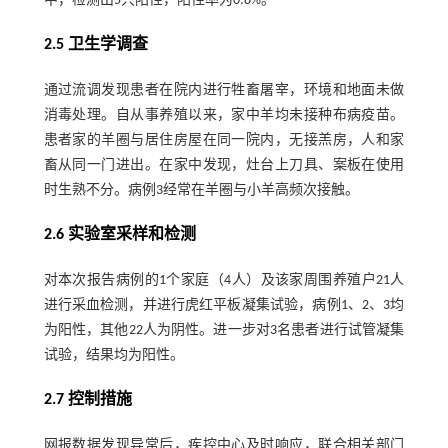
中，检测出5只阳性，阳性率为0.8%。
2.5 卫生学调查
通过流调发现患者在院内进行牲畜屠宰，环境和地面未做
消毒处理。自从事养殖以来，家中羊均未接种布病疫苗。
患者家的羊圈与居住房屋在同一院内，无接羔房，人和家
畜从同一门进出。在家中发现，灶台上刀具、案板在使用
时生熟不分。病例3经常在羊圈与小羊高频次接触。
2.6 实验室采样和检测
对本次报告病例的1个家庭（4人）及该家周围养殖户21人
进行采血检测，并进行虎红平板凝集试验，病例1、2、3均
为阳性，其他22人为阴性。进一步对3名患者进行试管凝集
试验，结果均为阳性。
2.7 控制措施
网报数据发现异常后，疾控中心及时响应，联合相关部门