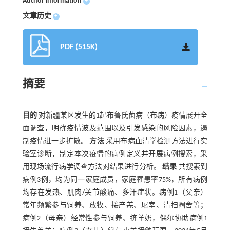
Author information
+
文章历史
+
PDF (515K)
摘要
目的
对新疆某区发生的1起布鲁氏菌病（布病）疫情展开全
面调查，明确疫情波及范围以及引发感染的风险因素，遏
制疫情进一步扩散。
方法
采用布病血清学检测方法进行实
验室诊断，制定本次疫情的病例定义并开展病例搜索，采
用现场流行病学调查方法对结果进行分析。
结果
共搜索到
病例3例，均为同一家庭成员，家庭罹患率75%，所有病例
均存在发热、肌肉/关节酸痛、多汗症状。病例1（父亲）
常年频繁参与饲养、放牧、接产羔、屠宰、清扫圈舍等；
病例2（母亲）经常性参与饲养、挤羊奶，偶尔协助病例1