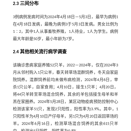
2.3 三间分布
3例病例发病时间为2024年4月18日－5月3日，最早为病例1
在4月18日发病，最晚为病例3于5月3日发病。男女比例为
1∶2，其中1人从事畜牧养殖，1人待业，1人为学生。病例
最大年龄是50岁，最小年龄为7岁。
2.4 其他相关流行病学调查
该确诊患病家庭养殖52只羊，2022－2024年，仅在2024年3
月从邻村购入1只公羊，春天转草场混群饲养，冬天自家庭
院饲养。混群饲养前均未做布病检测，2024年4月6日，宰
杀1只公羊，自家食用；4月10日，接生1只羊；4月20日，
将44只羊转至草场混合饲养，其余的羊包括接生母羊和羊
羔在家圈养。2024年5月28日，某区动物疫病预防控制中心
检测该家羊51只，发现2只阳性，阳性率为3.9%。其中，1
只阳性羊为4月10日产仔母羊，另1只为4月20日返回草场的
羊。2024年6月16日，检测草场混合饲养的其余615只羊