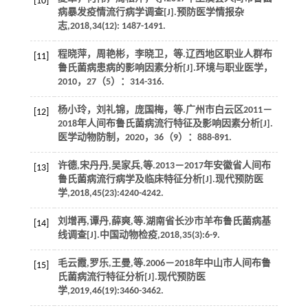
[10]
病暴发疫情流行病学调查[J].
预防医学情报杂
志
,
2018
,
34
(12): 1487-1491.
程晓萍，周艳彬，李晓卫，
等
.辽西地区职业人群布
[11]
鲁氏菌病患病的影响因素分析[J].
环境与职业医学
，
2010
，
27
（5）：314-316.
杨小玲，刘礼锦，庞国梅，
等
.广州市白云区2011－
[12]
2018年人间布鲁氏菌病流行特征及影响因素分析[J].
医学动物防制
，
2020
，
36
（9）：888-891.
许德,宋丹丹,吴家兵,
等
.2013－2017年安徽省人间布
[13]
鲁氏菌病流行病学及临床特征分析[J].
现代预防医
学
,
2018
,
45
(23):4240-4242.
刘增再,谭丹,薛爽,
等
.湖南省长沙市羊布鲁氏菌病基
[14]
线调查[J].
中国动物检疫
,
2018
,
35
(3):6-9.
毛云霞,罗乐,王曼,
等
.2006－2018年中山市人间布鲁
[15]
氏菌病流行特征分析[J].
现代预防医
学
,
2019
,
46
(19):3460-3462.