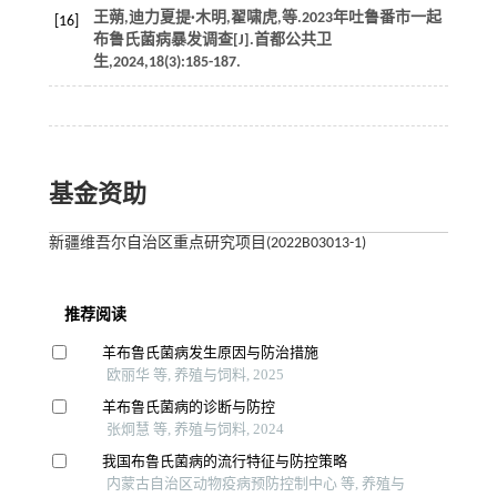
王蒴,迪力夏提·木明,翟啸虎,
等
.2023年吐鲁番市一起
[16]
布鲁氏菌病暴发调查[J].
首都公共卫
生
,
2024
,
18
(3):185-187.
基金资助
新疆维吾尔自治区重点研究项目(2022B03013-1)