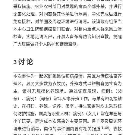
采取措施。农业农村部门对发现的病畜全部扑杀，并进行
无害化处理，对同畜群其他羊进行隔离，净化完成后进行
免疫接种，对羊圈及周边环境进行消毒。该镇政府组织当
地中心卫生院和疾控部门联合，对镇内重点人群采集血清
检查，实地走访入户，开展人畜布病防治知识宣教，提醒
广大居民做好个人防护和健康监测。
3 讨 论
本次事件为一起家庭聚集性布病疫情。某区为传统牲畜养
殖区，居民大多数为农牧民，养殖方式以短期育肥牲畜为
主，该村无规模化养殖场。通过调查发现，病例1（父
亲）、病例2（母亲）常年从事养殖工作，与羊有密切接触
史，在打扫、养殖、饲养、屠宰、接生家畜时均未采取任
何防护措施，属高危职业人群；病例3（女儿）常在羊圈与
小羊玩耍，是造成本次感染的主要原因。且羊圈及周边环
[
8
-
10
]
境未进行消毒，类似的事件国内曾有相关报道
，农牧