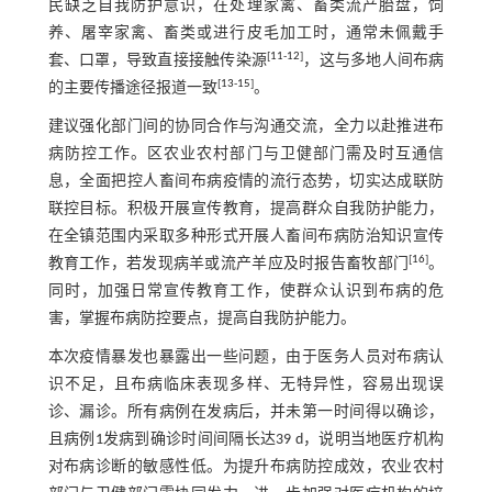
民缺乏自我防护意识，在处理家禽、畜类流产胎盘，饲
养、屠宰家禽、畜类或进行皮毛加工时，通常未佩戴手
[
11
-
12
]
套、口罩，导致直接接触传染源
，这与多地人间布病
[
13
-
15
]
的主要传播途径报道一致
。
建议强化部门间的协同合作与沟通交流，全力以赴推进布
病防控工作。区农业农村部门与卫健部门需及时互通信
息，全面把控人畜间布病疫情的流行态势，切实达成联防
联控目标。积极开展宣传教育，提高群众自我防护能力，
在全镇范围内采取多种形式开展人畜间布病防治知识宣传
[
16
]
教育工作，若发现病羊或流产羊应及时报告畜牧部门
。
同时，加强日常宣传教育工作，使群众认识到布病的危
害，掌握布病防控要点，提高自我防护能力。
本次疫情暴发也暴露出一些问题，由于医务人员对布病认
识不足，且布病临床表现多样、无特异性，容易出现误
诊、漏诊。所有病例在发病后，并未第一时间得以确诊，
且病例1发病到确诊时间间隔长达39 d，说明当地医疗机构
对布病诊断的敏感性低。为提升布病防控成效，农业农村