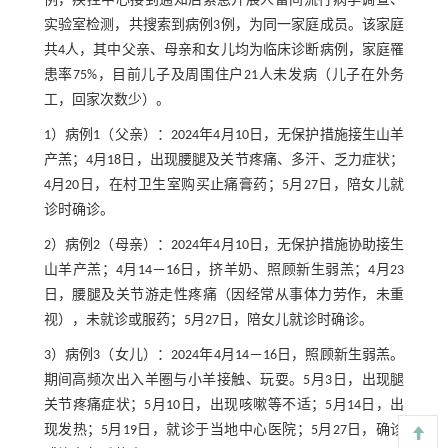
例，疾控中心接到通知后紧急开展人畜间流行病学调查、
实验室检测，共搜索到病例3例，为同一家庭成员。该家庭
共4人，其中父亲、母亲和女儿均为临床诊断病例，家庭罹
患率75%，目前儿子及周围住户21人未发病（儿子在外务
工，回家次数少）。
1）病例1（父亲）：2024年4月10日，无保护措施接生山羊
产羔；4月18日，出现腰腿及关节疼痛、多汗、乏力症状；
4月20日，在村卫生室购买止痛膏药；5月27日，陪女儿就
诊时确诊。
2）病例2（母亲）：2024年4月10日，无保护措施协助接生
山羊产羔；4月14－16日，挤羊奶、照顾新生弱羔；4月23
日，腰腿及关节游走性疼痛（因经常从事体力劳作，未重
视），未就诊或服药；5月27日，陪女儿就诊时确诊。
3）病例3（女儿）：2024年4月14－16日，照顾新生弱羔。
期间高频次出入羊圈与小羊接触、玩耍。5月3日，出现腿
关节疼痛症状；5月10日，出现咳嗽等不适；5月14日，出
现发热；5月19日，就诊于当地中心医院；5月27日，确诊