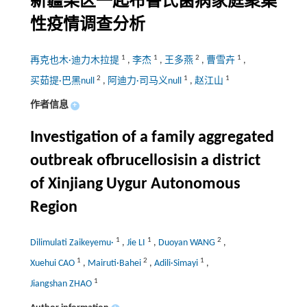
新疆某区一起布鲁氏菌病家庭聚集
性疫情调查分析
1
1
2
1
再克也木·迪力木拉提
,
李杰
,
王多燕
,
曹雪卉
,
2
1
1
买茹提·巴黑null
,
阿迪力·司马义null
,
赵江山
作者信息
+
Investigation of a family aggregated
outbreak ofbrucellosisin a district
of Xinjiang Uygur Autonomous
Region
1
1
2
Dilimulati Zaikeyemu·
,
Jie LI
,
Duoyan WANG
,
1
2
1
Xuehui CAO
,
Mairuti·Bahei
,
Adili·Simayi
,
1
Jiangshan ZHAO