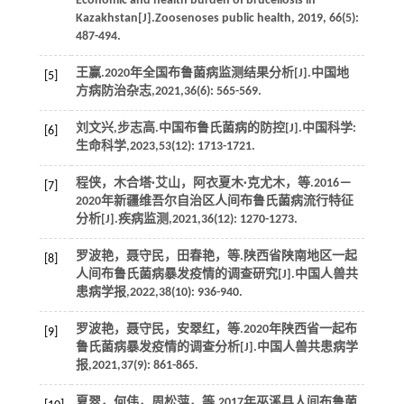
Economic and health burden of brucellosis in
Kazakhstan[J].
Zoosenoses public health
,
2019
,
66
(5):
487-494.
王赢.2020年全国布鲁菌病监测结果分析[J].
中国地
[5]
方病防治杂志
,
2021
,
36
(6): 565-569.
刘文兴,步志高.中国布鲁氏菌病的防控[J].
中国科学:
[6]
生命科学
,
2023
,
53
(12): 1713-1721.
程侠，木合塔·艾山，阿衣夏木·克尤木，
等
.2016－
[7]
2020年新疆维吾尔自治区人间布鲁氏菌病流行特征
分析[J].
疾病监测
,
2021
,
36
(12): 1270-1273.
罗波艳，聂守民，田春艳，
等
.陕西省陕南地区一起
[8]
人间布鲁氏菌病暴发疫情的调查研究[J].
中国人兽共
患病学报
,
2022
,
38
(10): 936-940.
罗波艳，聂守民，安翠红，
等
.2020年陕西省一起布
[9]
鲁氏菌病暴发疫情的调查分析[J].
中国人兽共患病学
报
,
2021
,
37
(9): 861-865.
夏翠，何伟，周松萍，
等
.2017年巫溪县人间布鲁菌