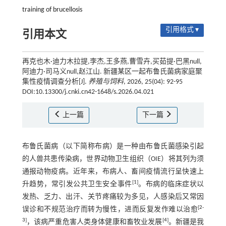
training of brucellosis
引用格式 ▾
引用本文
再克也木·迪力木拉提,李杰,王多燕,曹雪卉,买茹提·巴黑null,
阿迪力·司马义null,赵江山. 新疆某区一起布鲁氏菌病家庭聚
集性疫情调查分析[J].
养殖与饲料
, 2026, 25(04): 92-95
DOI:10.13300/j.cnki.cn42-1648/s.2026.04.021
上一篇
下一篇
布鲁氏菌病（以下简称布病）是一种由布鲁氏菌感染引起
的人兽共患传染病，世界动物卫生组织（OIE）将其列为须
通报动物疫病。近年来，布病人、畜间疫情流行呈快速上
[
1
]
升趋势，常引发公共卫生安全事件
。布病的临床症状以
发热、乏力、出汗、关节疼痛较为多见，人感染后又常因
[
2
-
误诊和不规范治疗而转为慢性，进而反复发作难以治愈
3
]
[
4
]
，该病严重危害人类身体健康和畜牧业发展
。新疆是我