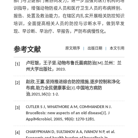
部门与卫健部门需协同发力，进一步加强对医疗机构的培
训指导，增强动物防疫人员和医疗卫生人员的布病辨别、
报告、处置及救治能力，在辖区内扎实开展相关防控知识
培训，全面提高相关人员的防控与诊断水平，做到早发
现、早诊断、早治疗、早报告，严防布病慢性化。
参考文献
原文顺序
|
出版日期
|
本文引用
卢旺银，王子坚.
动物布鲁氏菌病防治
[M].兰州：兰
[1]
州大学出版社，
2023
.
赵欣,王赢.坚持推进综合防控措施,逐步控制和净化
[2]
布病,助力全民健康事业[J].
中国地方病防
治
,
2021
,
36
(1): 1-2.
CUTLER
S J
,
WHATMORE
A M
,
COMMANDER
N J
.
[3]
Brucellosis: new aspects of an old disease[J].
J
ApplMicrobiol
,
2005
,
98
(6): 1270-1281.
CHARYPKHAN
D
,
SULTANOV
A A
,
IVANOV
N P
,
et al
.
[4]