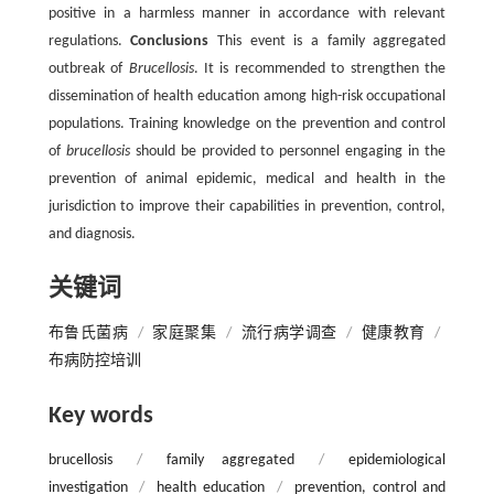
positive in a harmless manner in accordance with relevant
regulations.
Conclusions
This event is a family aggregated
outbreak of
Brucellosis
. It is recommended to strengthen the
dissemination of health education among high-risk occupational
populations. Training knowledge on the prevention and control
of
brucellosis
should be provided to personnel engaging in the
prevention of animal epidemic, medical and health in the
jurisdiction to improve their capabilities in prevention, control,
and diagnosis.
关键词
布鲁氏菌病
/
家庭聚集
/
流行病学调查
/
健康教育
/
布病防控培训
Key words
brucellosis
/
family aggregated
/
epidemiological
investigation
/
health education
/
prevention, control and