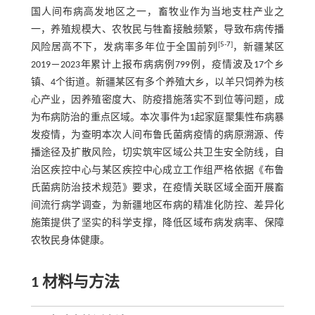
国人间布病高发地区之一，畜牧业作为当地支柱产业之
一，养殖规模大、农牧民与牲畜接触频繁，导致布病传播
[
5
-
7
]
风险居高不下，发病率多年位于全国前列
，新疆某区
2019－2023年累计上报布病病例799例，疫情波及17个乡
镇、4个街道。新疆某区有多个养殖大乡，以羊只饲养为核
心产业，因养殖密度大、防疫措施落实不到位等问题，成
为布病防治的重点区域。本次事件为1起家庭聚集性布病暴
发疫情，为查明本次人间布鲁氏菌病疫情的病原溯源、传
播途径及扩散风险，切实筑牢区域公共卫生安全防线，自
治区疾控中心与某区疾控中心成立工作组严格依据《布鲁
氏菌病防治技术规范》要求，在疫情关联区域全面开展畜
间流行病学调查，为新疆地区布病的精准化防控、差异化
施策提供了坚实的科学支撑，降低区域布病发病率、保障
农牧民身体健康。
1 材料与方法