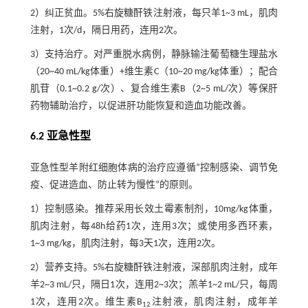
2）纠正贫血。5%右旋糖酐铁注射液，每只羊1~3 mL，肌肉
注射，1次/d，隔日用药，连用2次。
3）支持治疗。对严重脱水病例，静脉输注葡萄糖生理盐水
（20~40 mL/kg体重）+维生素C（10~20 mg/kg体重）；配合
肌苷（0.1~0.2 g/次）、复合维生素B（2~5 mL/次）等保肝
药物辅助治疗，以促进肝功能恢复和造血功能改善。
6.2 亚急性型
亚急性型羊附红细胞体病的治疗应遵循“控制感染、调节免
疫、促进造血、防止转为慢性”的原则。
1）控制感染。推荐采用长效土霉素制剂，10mg/kg体重，
肌肉注射，每48h给药1次，连用3次；或使用多西环素，
1~3 mg/kg，肌肉注射，每3天1次，连用2次。
2）营养支持。5%右旋糖酐铁注射液，深部肌肉注射，成年
羊2~3 mL/只，隔日1次，连用2~3次；羔羊1~2 mL/只，每周
1次，连用2次。维生素B
注射液，肌肉注射，成年羊
12