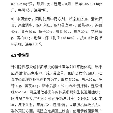
0.1~0.2 mg/只，每周2次，连用2~3周；羔羊0.05~0.1 mg/
只，每周1次，连用2周。
3）中药治疗。同时使用中药方剂，以凉血止血、清热解
毒、杀虫消积、保肝利胆。取地骨皮90 g、茵陈60 g、连翘
40 g、黄芩30 g、栀子30 g、柴胡30 g、贯众30 g、花粉30
g、黄柏30 g，粉碎过筛（孔径0.18 mm），按0.3%比例拌
[
14
]
料饲喂，连用7 d
。
6.3 慢性型
针对隐性感染或长期带虫的慢性型羊附红细胞体病，治疗
应遵循“提高免疫力、减少带虫量、预防复发”的原则。推
荐中药调理以补气养血方为主，取党参30 g、白术30 g、茯
苓30 g、黄芪30 g，研末后按0.3%~0.5%比例拌料，连续饲
喂10~15 d，可显著改善患羊的体质虚弱和生长迟缓症状；
同时配合免疫增强剂：黄芪多糖注射液，0.1~0.2 mL/kg体
重，皮下注射，每周2次，连用2周，以增强机体抵抗力。
群体预防方面，需建立定期驱虫制度，使用伊维菌素等广