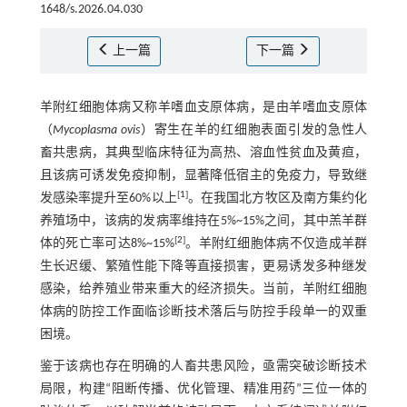
1648/s.2026.04.030
上一篇
下一篇
羊附红细胞体病又称羊嗜血支原体病，是由羊嗜血支原体
（
Mycoplasma ovis
）寄生在羊的红细胞表面引发的急性人
畜共患病，其典型临床特征为高热、溶血性贫血及黄疸，
且该病可诱发免疫抑制，显著降低宿主的免疫力，导致继
[
1
]
发感染率提升至60%以上
。在我国北方牧区及南方集约化
养殖场中，该病的发病率维持在5%~15%之间，其中羔羊群
[
2
]
体的死亡率可达8%~15%
。羊附红细胞体病不仅造成羊群
生长迟缓、繁殖性能下降等直接损害，更易诱发多种继发
感染，给养殖业带来重大的经济损失。当前，羊附红细胞
体病的防控工作面临诊断技术落后与防控手段单一的双重
困境。
鉴于该病也存在明确的人畜共患风险，亟需突破诊断技术
局限，构建“阻断传播、优化管理、精准用药”三位一体的