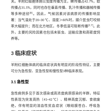
关。羊附红细胞体病以虫媒传播为主，蜱传播占42.7%，蚊
传播占31.5%，同时也存在垂直传播、乳汁传播和器械传播
[
8
]
等多种途径
。因此，气候因素对该病原的传播影响显
著：当气温处于20~30 ℃、湿度＞60%时，媒介昆虫叮咬频
[
2
,
7
]
率大幅提升；而在北方地区，冬季低温可阻断传播
。此
外，主要的风险因素也包括未驱虫、运输应激和高密度饲
养等。
3 临床症状
羊附红细胞体病的临床症状具有明显的阶段性特征，主要
可分为急性型、亚急性型和慢性型3种临床表现。
3.1 急性型
急性病例多见于首次感染或高浓度病原感染的羊群，特征
性表现为突发高热（41~42 ℃）、精神高度沉郁、食欲废
绝，伴有明显的溶血性贫血症状（眼结膜苍白、呼吸急