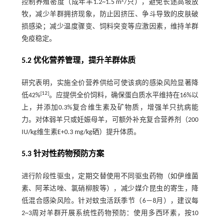
2
控制养殖密度（成年羊1.2~1.5 m
/只），避免长途高坡放
牧，减少羊群拥挤现象，防止因挤压、争斗导致的皮肤破
损感染；减少温度骤变、饲料突变等应激因素，维持羊群
免疫稳定。
5.2 优化营养管理，提升羊群体质
研究表明，实施全价营养供给可使该病的感染风险显著降
[
12
]
低42%
。应提供全价饲料，确保蛋白质水平维持在16%以
上，并添加0.3%复合维生素及矿物质，增强羊只抗病能
力。对体弱羊只或妊娠母羊，可额外补充复合营养剂（200
IU/kg维生素E+0.3 mg/kg硒）提升体质。
5.3 针对性药物预防方案
进行阶段性驱虫，定期交替使用不同驱虫药物（如伊维菌
素、阿苯达唑、氯硝柳胺等），减少媒介昆虫的寄生，降
低混合感染风险。针对蚊虫活跃季节（6－8月），建议每
2~3周对羊群开展系统性药物预防：使用多西环素，按10