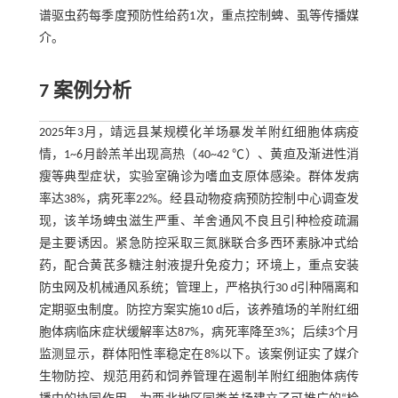
谱驱虫药每季度预防性给药1次，重点控制蜱、虱等传播媒
介。
7 案例分析
2025年3月，靖远县某规模化羊场暴发羊附红细胞体病疫
情，1~6月龄羔羊出现高热（40~42 ℃）、黄疸及渐进性消
瘦等典型症状，实验室确诊为嗜血支原体感染。群体发病
率达38%，病死率22%。经县动物疫病预防控制中心调查发
现，该羊场蜱虫滋生严重、羊舍通风不良且引种检疫疏漏
是主要诱因。紧急防控采取三氮脒联合多西环素脉冲式给
药，配合黄芪多糖注射液提升免疫力；环境上，重点安装
防虫网及机械通风系统；管理上，严格执行30 d引种隔离和
定期驱虫制度。防控方案实施10 d后，该养殖场的羊附红细
胞体病临床症状缓解率达87%，病死率降至3%；后续3个月
监测显示，群体阳性率稳定在8%以下。该案例证实了媒介
生物防控、规范用药和饲养管理在遏制羊附红细胞体病传