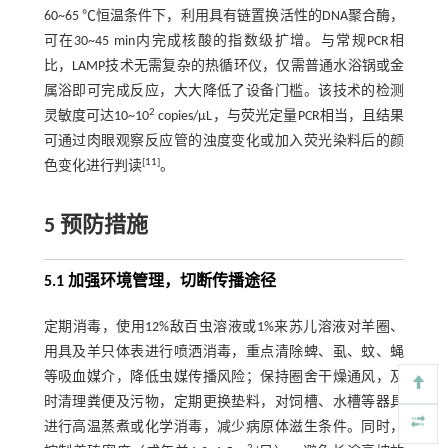
60~65 ℃恒温条件下，利用具有链置换活性的DNA聚合酶，
可在30~45 min内完成核酸的指数级扩增。与常规PCR相
比，LAMP技术无需复杂的热循环仪，仅需普通水浴锅或金
属浴即可完成反应，大大降低了设备门槛。该技术的检测
2
灵敏度可达10~10
copies/μL，与荧光定量PCR相当，且结果
可通过肉眼观察反应管的浊度变化或加入荧光染料后的颜
[
11
]
色变化进行判读
。
5 预防措施
5.1 加强环境管理，切断传播途径
定期消毒，使用12%敌百虫溶液或1%来苏儿溶液对羊圈、
用具及羊只体表进行喷洒消毒，重点清除蜱、虱、蚊、蝇
等吸血媒介，降低虫媒传播风险；保持圈舍干燥通风，及
时清理粪便及污物，定期更换垫料，对饲槽、水槽等器具
进行高温蒸煮或化学消毒，减少病原体滋生条件。同时，