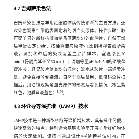
4.2 吉姆萨染色法
吉姆萨染色法是羊附红细胞体病传统诊断的主要方法，通
过染色观察红细胞表面附着的嗜血支原体。操作步骤：取
可疑羊只的新鲜抗凝血制备厚薄均匀的血涂片，自然干燥
后甲醇固定1 min；按稀释液与原液9:1比例稀释吉姆萨染
液，滴加稀释后的染液覆盖血涂片样本，室温染色20
min（骨髓片延长至30 min）；滴加等量pH 6.4~6.8的磷酸盐
缓冲液，轻晃玻片使其均匀混合；流水从玻片一端轻柔冲
洗，避免直接倾倒染液，自然干燥后备用；低倍镜全片扫
描后，用油镜观察嗜血支原体的形态及着色情况（核呈紫
[
10
]
红色，胞质呈淡蓝色）
。
4.3 环介导等温扩增（LAMP）技术
LAMP技术是一种新型核酸等温扩增技术，具有操作简便、
快速高效的特点，特别适合基层实验室开展羊附红细胞体
病的快速检测。该技术通过设计4~6条特异性引物，在