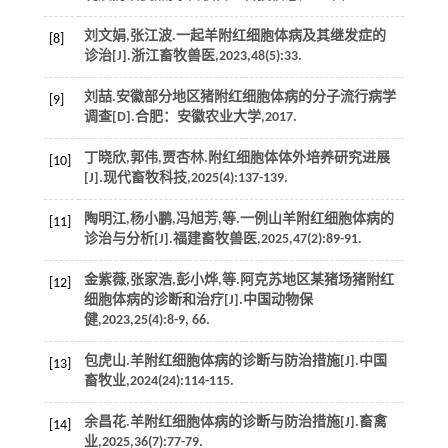
刘文娟,张江波.一起羊附红细胞体病及其继发症的
[8]
诊治[J].
浙江畜牧兽医
,
2023
,
48
(5):33.
刘喆.安徽部分地区猪附红细胞体病的分子流行病学
[9]
调查[D].合肥：安徽农业大学,
2017
.
丁晓欣,郭伟,贾杏林.附红细胞体体外培养研究进展
[10]
[J].
现代畜牧科技
,
2025
(4):137-139.
陶明江,杨小鹏,冯旭芳,
等
.一例山羊附红细胞体病的
[11]
诊治与分析[J].
福建畜牧兽医
,
2025
,
47
(2):89-91.
金紫薇,张家浩,彭小烨,
等
.阿克苏地区某猪场猪附红
[12]
细胞体病的诊断和治疗[J].
中国动物保
健
,
2023
,
25
(4):8-9, 66.
包虎山.羊附红细胞体病的诊断与防治措施[J].
中国
[13]
畜牧业
,
2024
(24):114-115.
余昌花.羊附红细胞体病的诊断与防治措施[J].
畜禽
[14]
业
,
2025
,
36
(7):77-79.