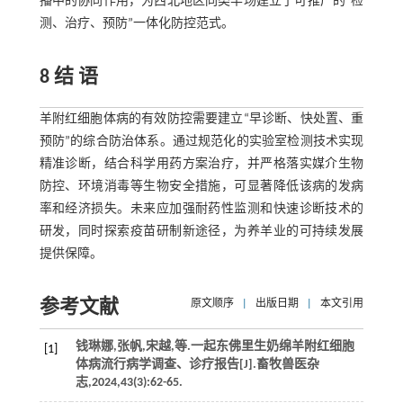
播中的协同作用，为西北地区同类羊场建立了可推广的“检
测、治疗、预防”一体化防控范式。
8 结 语
羊附红细胞体病的有效防控需要建立“早诊断、快处置、重
预防”的综合防治体系。通过规范化的实验室检测技术实现
精准诊断，结合科学用药方案治疗，并严格落实媒介生物
防控、环境消毒等生物安全措施，可显著降低该病的发病
率和经济损失。未来应加强耐药性监测和快速诊断技术的
研发，同时探索疫苗研制新途径，为养羊业的可持续发展
提供保障。
参考文献
原文顺序
|
出版日期
|
本文引用
钱琳娜,张帆,宋越,
等
.一起东佛里生奶绵羊附红细胞
[1]
体病流行病学调查、诊疗报告[J].
畜牧兽医杂
志
,
2024
,
43
(3):62-65.