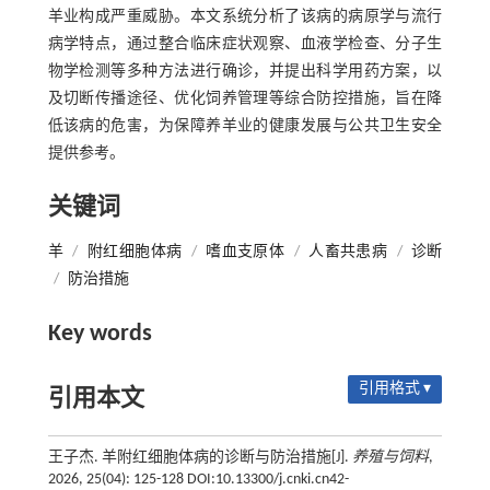
羊业构成严重威胁。本文系统分析了该病的病原学与流行
病学特点，通过整合临床症状观察、血液学检查、分子生
物学检测等多种方法进行确诊，并提出科学用药方案，以
及切断传播途径、优化饲养管理等综合防控措施，旨在降
低该病的危害，为保障养羊业的健康发展与公共卫生安全
提供参考。
关键词
羊
/
附红细胞体病
/
嗜血支原体
/
人畜共患病
/
诊断
/
防治措施
Key words
引用格式 ▾
引用本文
王子杰. 羊附红细胞体病的诊断与防治措施[J].
养殖与饲料
,
2026, 25(04): 125-128 DOI:10.13300/j.cnki.cn42-