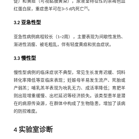
促）和黄疸（可视黏膜黄染），尿液呈特征性的茶褐色血
[
9
]
红蛋白尿，重症患羊可在3~5 d内死亡
。
3.2 亚急性型
亚急性病例病程较长（1~2周），主要表现为间歇性发热、
渐进性消瘦、被毛粗乱，伴有轻度黄疸和贫血症状。
3.3 慢性型
慢性型病例的临床症状不典型，常见生长发育迟缓、饲料
转化率降低等亚临床表现；妊娠母羊易发生流产、死胎或
产弱羔；哺乳羔羊表现为吮乳无力、成活率降低；育肥羊
则出现增重缓慢、出栏延迟等经济损失。该类型患羊是潜
在的病原传染源，在群体中构成了生物隐患，增加了该病
的防控难度。
4 实验室诊断