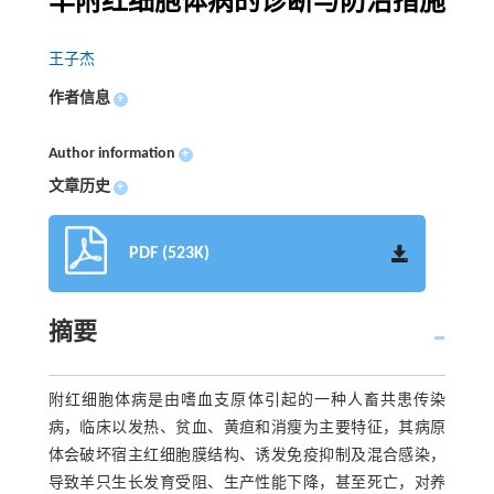
羊附红细胞体病的诊断与防治措施
王子杰
作者信息
+
Author information
+
文章历史
+
PDF (523K)
摘要
附红细胞体病是由嗜血支原体引起的一种人畜共患传染
病，临床以发热、贫血、黄疸和消瘦为主要特征，其病原
体会破坏宿主红细胞膜结构、诱发免疫抑制及混合感染，
导致羊只生长发育受阻、生产性能下降，甚至死亡，对养