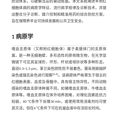
防治体系，以破解当前的被动局面。本文系统阐述羊附红
细胞体病的病原学特征、流行病学规律及诊断技术，并提
出整合分子诊断、媒介控制和精准用药的综合防控方案，
旨在保障养羊业可持续发展和公共卫生安全。
1 病原学
嗜血支原体（又称附红细胞体）属于柔膜体门的支原体
属，是一种无细胞壁、多形态性的原核微生物，在光学显
微镜下可见其呈球形、环形、杆状或哑铃状等多种形态，
直径0.3~1.5 μm，革兰染色阴性但不易着色，需采用姬姆萨
[
3
-
4
]
染色或瑞氏染色进行观察
。该病原体严格寄生于宿主的
红细胞表面、血浆及骨髓中，具有宿主特异性。不同动物
感染的嗜血支原体种属不同，如猪嗜血支原体、牛嗜血支
原体等。嗜血支原体在体外培养困难，对理化因素抵抗力
较弱，60 ℃条件下处理30 min，或使用常用消毒剂均可使
其灭活，但在4 ℃条件下可在抗凝血液中存活较长时间。