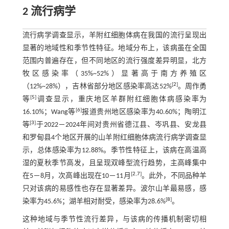
2 流行病学
流行病学调查显示，羊附红细胞体病在我国的流行呈现出
显著的地域性和季节性特征。地域分布上，该病虽在全国
范围内普遍存在，但不同地区的流行强度差异明显，北方
牧区感染率（35%~52%）显著高于南方养殖区
[
2
]
（12%~28%），吉林省部分地区感染率高达52%
。周作勇
[
5
]
等
调查显示，重庆地区羊群附红细胞体病感染率为
[
6
]
16.10%；Wang等
报道贵州地区感染率为40.60%；陶明江
[
3
]
等
于2022－2024年间对贵州省德江县、岑巩县、安龙县
和罗甸县4个地区开展的山羊附红细胞体病流行病学调查显
示，总体感染率为12.88%。季节性特征上，该病在高温高
湿的夏秋季节高发，且呈现双峰型流行趋势，主高峰集中
[
2
,
7
]
在5－8月，次高峰出现在10－11月
。此外，不同品种羊
只对该病的易感性也存在显著差异。波尔山羊最易感，感
[
8
]
染率为45.6%；湖羊相对耐受，感染率为28.6%
。
这种地域与季节性流行差异，与该病的传播机制密切相