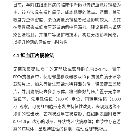
目前，羊附红细胞体病的临床诊断仍以传统血涂片镜检为
主，该方法具有操作简便、成本低廉的优点。然而，其灵
敏度受虫体密度、染色质量及镜检者经验影响较大，尤其
在隐性感染或低病原载量病例中易漏检。建议采用吉姆萨
染色法检测，并推广等温扩增技术，构建分级诊断网络，
以提升检测的灵敏度与时效性。
4.1 鲜血压片镜检法
无菌采集疑似病羊的耳静脉或颈静脉血液2~3 mL，置于
EDTA抗凝管中，使用微量移液器吸取10 μL抗凝血滴于洁净
载玻片上，加入等量生理盐水稀释混匀后，轻柔覆盖盖玻
片，并用滤纸吸去多余液体。将制备好的压片置于光学显
微镜下，先用低倍镜（100 ×）定位，再转用油镜（1 000
×）观察，可见红细胞形态发生特征性改变，表现为边缘不
规则的锯齿状、芒刺状或星芒状变形；红细胞表面附着有
0.3~1.5 μm大小的球形、杆状或环状病原体；血浆中存在游
离的病原体，呈现特征性的翻滚、摆动或旋转运动。