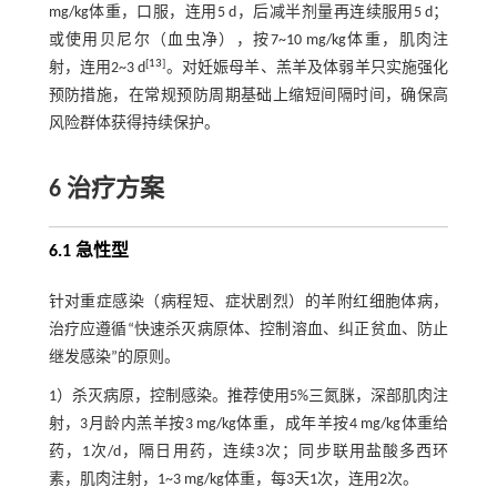
mg/kg体重，口服，连用5 d，后减半剂量再连续服用5 d；
或使用贝尼尔（血虫净），按7~10 mg/kg体重，肌肉注
[
13
]
射，连用2~3 d
。对妊娠母羊、羔羊及体弱羊只实施强化
预防措施，在常规预防周期基础上缩短间隔时间，确保高
风险群体获得持续保护。
6 治疗方案
6.1 急性型
针对重症感染（病程短、症状剧烈）的羊附红细胞体病，
治疗应遵循“快速杀灭病原体、控制溶血、纠正贫血、防止
继发感染”的原则。
1）杀灭病原，控制感染。推荐使用5%三氮脒，深部肌肉注
射，3月龄内羔羊按3 mg/kg体重，成年羊按4 mg/kg体重给
药，1次/d，隔日用药，连续3次；同步联用盐酸多西环
素，肌肉注射，1~3 mg/kg体重，每3天1次，连用2次。