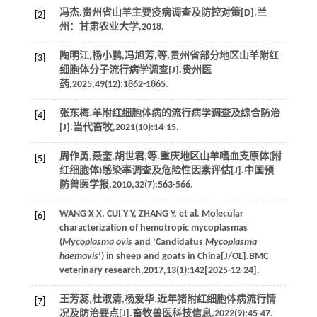
冯杰.贵州省山羊主要疫病调查及防控对策[D].兰
[2]
州：甘肃农业大学,
2018
.
陶明江,杨小鹏,冯旭芳,
等
.贵州省部分地区山羊附红
[3]
细胞体分子流行病学调查[J].
贵州医
药
,
2025
,
49
(12):1862-1865.
张东梅.羊附红细胞体病的流行病学调查及综合防治
[4]
[J].
当代畜牧
,
2021
(10):14-15.
周作勇,聂奎,胡世君,
等
.重庆地区山羊嗜血支原体(附
[5]
红细胞体)感染率调查及危险性因素评估[J].
中国预
防兽医学报
,
2010
,
32
(7):563-566.
WANG
X X
,
CUI
Y Y
,
ZHANG
Y
,
et al
. Molecular
[6]
characterization of hemotropic mycoplasmas
(
Mycoplasma ovis
and ‘Candidatus
Mycoplasma
haemovis
’) in sheep and goats in China[J/OL].
BMC
veterinary research
,
2017
,
13
(1):142[2025-12-24].
王芳蕊,杜淑清,杨爱华.近年猪附红细胞体病流行情
[7]
况及防治要点[J].
畜牧兽医科技信息
,
2022
(9):45-47.