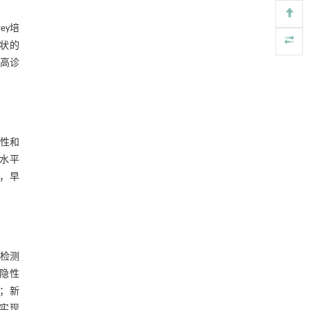
ey培
滑状的
提高诊
感性和
水平
，早
速检测
隐性
；新
，实现