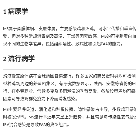
1 病原学
MS属于柔膜体纲、支原体属，主要感染鸡和火鸡，可水平传播和垂直
受，但对多种常规消毒剂及高温、干燥等因素敏感。MS的可变脂蛋白
现不同的生物学差异，包括组织嗜性、致病性和引起EAA的能力。
2 流行病学
滑液囊支原体病在全球范围普遍流行，许多国家的商品蛋鸡群均可检测
型种鸡场周边的养殖密集区。有研究数据显示，陕西、安徽等省份的MS感染
行，在冬春寒冷、气候多变及多雨潮湿的季节高发。各阶段蛋鸡均可感染
因素可导致鸡群免疫力下降而诱发感染。
MS主要经呼吸道、消化道和种蛋传播，隐性感染占主导，多数鸡群感
[
6
]
时被发现
。MS流行率近年来呈上升趋势，并且常见与传染性支气管炎
IBV混合感染是导致EAA的典型组合。