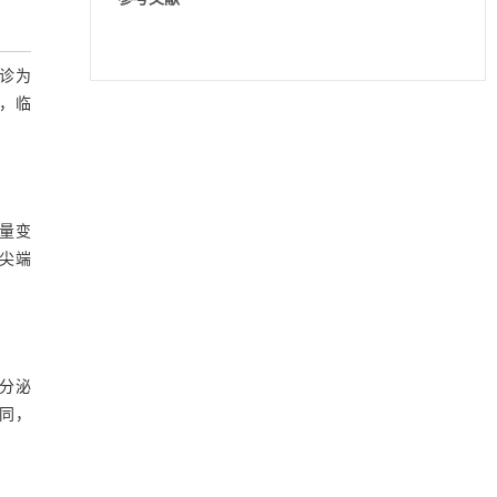
诊为
，临
食量变
尖端
分泌
同，