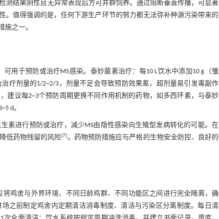
测，检测结果阴性且无异常表现后方可并群饲养。通过阻断垂直传播，可显
性。值得强调的是，任何下游生产环节的努力都无法弥补种源污染带来的
措施之一。
用于预防或治疗MS感染。泰妙菌素治疗：每10 L饮水中添加10 g（
剂量通常为治疗剂量的1/2~2/3，剂量不足会导致预防效果差，超剂量易引发毒副
，建议每2~3个预防周期更换不同作用机制的药物，如多西环素，与泰妙
5 d。
生素进行预防或治疗，减少MS由隐性感染向生殖型发病转化的可能。在
[
7
]
降低药物残留的风险
。药物预防措施应与严格的生物安全防控、良好的
应将鸡舍与外界环境、不同日龄鸡群、不同功能区之间进行完全隔离，确
进场之前制定鸡舍内定期清洁消毒制度、清洁与污染区分离制度。每日清
1次全面清洁；饮水系统按规定周期冲洗消毒，并建立书面记录。蛋库、