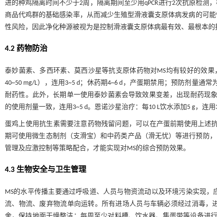
进的种鸡隔离时间不少于2周，隔离期间至少用qPCR进行2次抗原检
商品代鸡群的基础感染率，从而减少生殖型滑液囊支原体病发病的可能
性风险，因此净化种源被视为是控制滑液囊支原体病最有效、最根本的
4.2 药物防治
泰妙菌素、多西环素、莫西沙星等抗支原体药物对MS均有较好的效果，可
40~50 mg/L），连用3~5 d；休药期4~6 d，产蛋期禁用；预防
耐药性。此外，长期单一使用泰妙菌素会导致效果变差，出现耐药现象
的使用剂量一致，连用3~5 d。恩诺沙星治疗：每10 L饮水添加5 g，连用3~
蛋鸡上使用抗生素需要注意药物残留问题，可以在产蛋前期使用上述抗
期可使用微生态制剂（支滑宝）和中药类产品（滑无忧）等进行预防，
管理及应激控制等策略配合，才能实现对MS的综合预防效果。
4.3 生物安全与卫生管理
MS的水平传播主要通过呼吸道、人员与物资流动以及环境污染实现，
流、物流、废弃物流单向运转。所有进场人员与车辆必须经过消毒，
舍，保持地面干燥整洁；每周至少对料槽、饮水器、集蛋带等设备进行