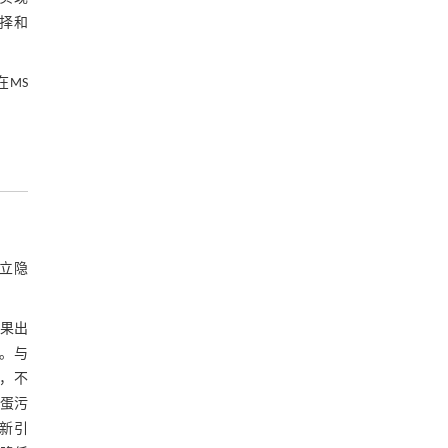
择和
MS
立隐
结果出
案。与
，不
种蛋污
新引