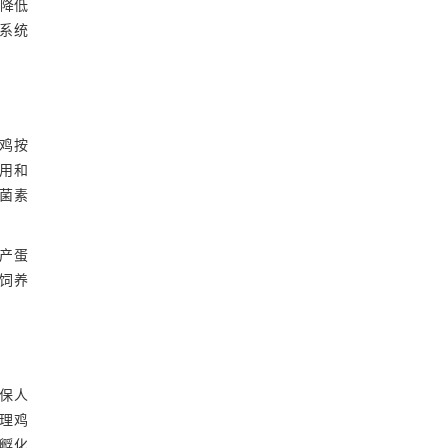
著降低
系统
雏鸡按
作用和
菌素
产蛋
饲养
保人
理鸡
孵化