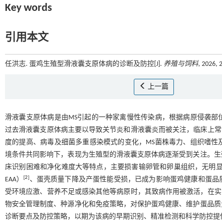
Key words
引用本文
任洪志. 蛋鸡生殖型滑液囊支原体病的诊断及防控[J].
养殖与饲料
, 2026, 
上一篇
滑液囊支原体病是由MS引起的一种家禽慢性传染病，根据病原侵袭部
过去滑液囊支原体病主要以导致关节炎和滑液囊炎而被关注，临床上常
度的提高、病毒及细菌多重感染模式的变化，MS菌株毒力、组织嗜性
境条件共同影响下，表现为生殖型的滑液囊支原体病逐渐受到关注。生
床识别困难和净化难度大等特点，主要损害输卵管和卵巢组织，无明显关节病变或呼
[
2
]
EAA）
、蛋壳质量下降及产蛋性能受损，已成为影响蛋鸡健康和蛋品
受环境应激、营养不足或感染其他等病原时，其致病作用被激活，在实
物安全管理制度、种源净化和免疫策略，对保护蛋鸡健康、维护蛋品质
诊断要点及防控策略，以期为该病的早期识别、精准检测和科学防控提