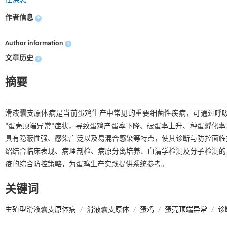
任洪志
作者信息
+
Author information
+
文章历史
+
摘要
滑液囊支原体病是当前蛋鸡生产中常见的重要细菌性疾病，可通过呼
“蛋壳顶端异常”症状，导致蛋鸡产蛋率下降、破蛋率上升、种蛋孵化
具有隐蔽性强、感染广泛以及易混合感染等特点，使其诊断与防控面临
绍结合临床表现、病理剖检、病原分离培养、血清学检测及分子检测的
疫的综合防控策略，为蛋鸡生产实践提供系统参考。
关键词
生殖型滑液囊支原体病
/
滑液囊支原体
/
蛋鸡
/
蛋壳顶端异常
/
诊