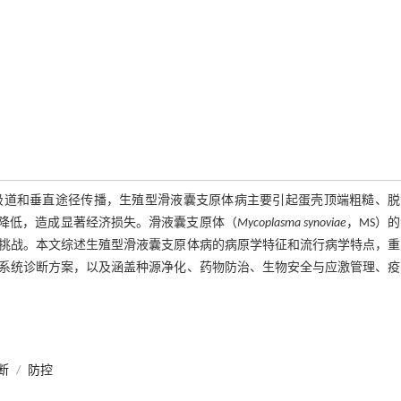
吸道和垂直途径传播，生殖型滑液囊支原体病主要引起蛋壳顶端粗糙、脱
率降低，造成显著经济损失。滑液囊支原体（
Mycoplasma synoviae
，MS）
挑战。本文综述生殖型滑液囊支原体病的病原学特征和流行病学特点，重
系统诊断方案，以及涵盖种源净化、药物防治、生物安全与应激管理、疫
断
/
防控