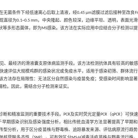
条件下经低速离心后取上清液，经0.45 μm滤膜过滤后接种至改良Fr
若出现直径为0.1~0.5 mm，中央隆起、颜色较深，边缘平坦、透明，表面光
状等多形态菌体，即为MS感染。该方法在实际应用中应结合分子检测以
最常见、最经济的滑液囊支原体病监测手段。该方法检测抗体具有较高的敏
快速评估大规模鸡群的感染状况或免疫水平，适用于感染初筛、群体流行
该方法存在局限性：无法区分自然感染与疫苗免疫；受感染时间影响显著
漏检。因此，需结合分子检测来证实。
和精准监测的重要技术手段。PCR及实时荧光定量PCR（qPCR）可快
于早期感染识别及感染强度分析，相比传统血清学方法显著提高了早期和
传型分析，用于区分疫苗株与野毒株、追踪暴发来源、评估病原流行趋势
间的单核苷酸多态性（SNP），可有效区分MS-H减毒活疫苗株与野毒流行株