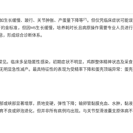
[
7
]
如生长缓慢、跛行、关节肿胀、产蛋量下降等
。但仅凭临床症状可能误
的金标准，但因MS生长缓慢，培养耗时长且病原操作需要专业人员进行
息，形成综合诊断体系。
为常见。临床多呈隐匿性感染，初期症状不明显，鸡群整体精神状态及采
无明显急性减产。最具特征性的表现为受精率下降和蛋壳顶端异常：蛋壳
部或峡部显著增厚，质地变硬，弹性下降；输卵管黏膜充血、水肿，黏液
育不良或卵泡退化，但并非所有病例均出现。与关节型滑液囊支原体病不