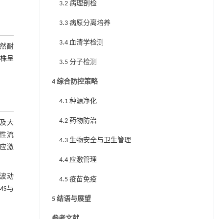
3.2 病理剖检
3.3 病原分离培养
3.4 血清学检测
天然耐
株呈
3.5 分子检测
4 综合防控策略
4.1 种源净化
4.2 药物防治
及大
节性流
4.3 生物安全与卫生管理
等应激
4.4 应激管理
波动
4.5 疫苗免疫
MS与
5 结语与展望
参考文献