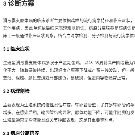
3 诊断方案
滑液囊支原体病的临床诊断主要依据鸡群的流行病学特征和临床症状，
其他疾病，因此单纯依靠临床表现难以确诊。病原分离培养是该病诊断
床上一般通过临床症状观察，结合血清学检测、分子检测与流行病学信
3.1 临床症状
生殖型滑液囊支原体病多发于产蛋期蛋鸡，以28~35周龄高产阶段最
化不大。随着感染持续，出现轻度产蛋率下降或产蛋曲线波动，但一般
变薄、粗糙、颜色变浅或局部褪色，易破损，但蛋内容物通常正常。
3.2 病理剖检
主要表现为生殖系统的慢性炎性病变。输卵管管壁，尤其是输卵管的伞
增多。在感染后期，输卵管结构异常，腺体功能下降，可能伴随卵泡发
生殖型通常无滑液囊炎或关节肿胀表现，这是其重要鉴别点。
3.3 病原分离培养