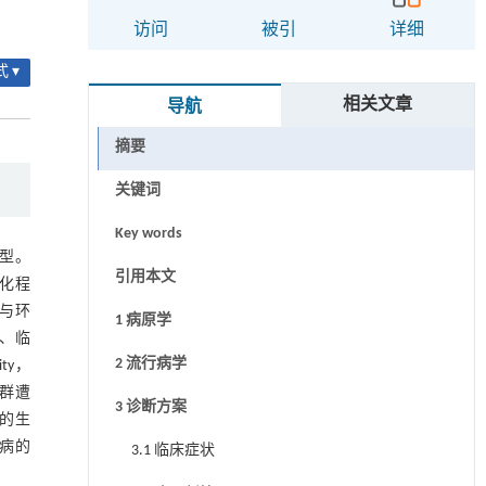
访问
被引
详细
 ▾
相关文章
导航
摘要
关键词
Key words
型。
引用本文
化程
与环
1 病原学
、临
2 流行病学
ty，
群遭
3 诊断方案
的生
病的
3.1 临床症状