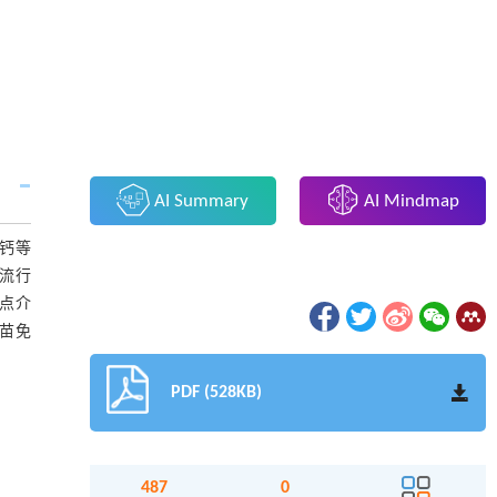
AI Summary
AI Mindmap
钙等
的流行
点介
苗免
PDF (528KB)
487
0