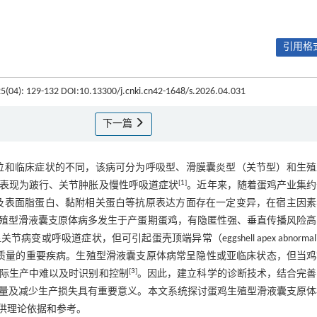
引用格式
25(04): 129-132 DOI:10.13300/j.cnki.cn42-1648/s.2026.04.031
下一篇
位和临床症状的不同，该病可分为呼吸型、滑膜囊炎型（关节型）和生殖
[
1
]
表现为跛行、关节肿胀及慢性呼吸道症状
。近年来，随着蛋鸡产业集约
及表面脂蛋白、黏附相关蛋白等抗原表达方面存在一定变异，在宿主因素
殖型滑液囊支原体病多发生于产蛋期蛋鸡，有隐匿性强、垂直传播风险高
吸道症状，但可引起蛋壳顶端异常（eggshell apex abnormali
质量的重要疾病。生殖型滑液囊支原体病常呈隐性或亚临床状态，但当鸡
[
3
]
际生产中难以及时识别和控制
。因此，建立科学的诊断技术，结合完善
量及减少生产损失具有重要意义。本文系统探讨蛋鸡生殖型滑液囊支原体
供理论依据和参考。