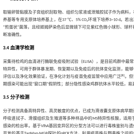
取输卵管黏膜及子宫组织刮取物、组织匀浆液或泄殖腔拭子作为病料，在无菌
养基等专用支原体培养基上，在37 ℃、5% CO₂环境下培养3~10 d。
“煎蛋状”菌落，且经姬姆萨染色后显微镜下可见紫红色微小球形、球杆
断准确性。
3.4 血清学检测
采集待检鸡的血清进行酶联免疫吸附试验（ELISA），是目前鸡群中
特异性，可用于群体暴发期、恢复期以及免疫后的抗体变化监测，能够
[
8
]
评估以及净化效果验证，在净化计划与疫苗免疫监管中应用广泛
。但
期感染可能出现“窗口期”假阴性；部分隐性感染鸡群抗体水平较低，易
3.5 分子检测
分子检测具备高特异性、高灵敏度的优点，已成为滑液囊支原体病早期诊断
呼吸道拭子、滑膜组织及生殖道等多种样品中的MS特异性核酸，适用
感染的检出率。基于
VlhA
基因变异区的分型方法可以进行毒株鉴别与遗
开发的基于TaqMan-MGB探针的qPCR方法，利用疫苗株与野毒株之