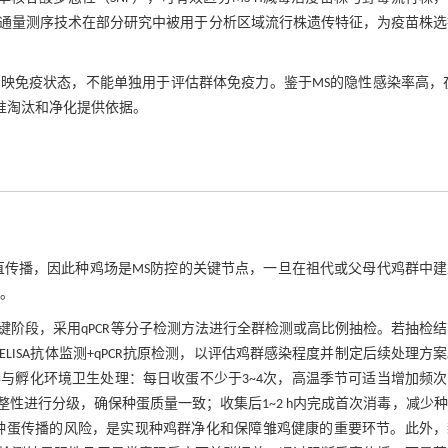
通量测序技术在部分研究中被用于分析区域流行株遗传特征，为疫苗株选
映免疫状态，不能单独用于评估群体免疫力。鉴于MS的隐性感染率高，在
精准淘汰和净化提供依据。
直传播，因此种鸡场是MS防控的关键节点，一旦在祖代或父母代鸡群中建
。
阶段，采用qPCR等分子检测方法进行全群检测或高比例抽检。若抽检
ISA抗体监测+qPCR抗原检测，以评估鸡群感染程度并制定后续处理方
与孵化环境卫生处理：每日收蛋不少于3~4次，高温季节可适当增加频次
性进行分级，确保种蛋质量一致；收集后1~2 h内完成首次消毒，减少
种蛋传播的风险，是实现种鸡群净化和保障雏鸡健康的重要环节。此外，