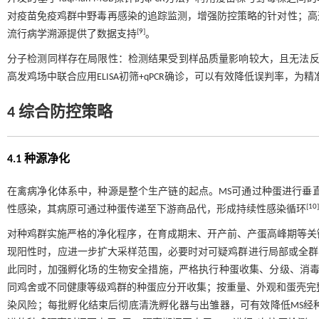
对疫苗免疫鸡群中野毒再感染的追踪监测，增强防控策略的针对性；高
[
9
]
流行病学溯源提供了数据支持
。
分子检测同样存在局限性：检测结果受到样品质量影响较大，且无法反
高发鸡场中联合应用ELISA初筛+qPCR确诊，可以有效降低误判率，为
4 综合防控策略
4.1 种源净化
在禽病净化体系中，种源是整个生产链的起点。MS可通过种蛋进行垂
[
10
]
性感染，其病原可通过种蛋传递至下游商品代，形成持续性感染循环
对种鸡群实施严格的净化程序，在育成期末、开产前、产蛋高峰期等关键
现阳性时，应进一步扩大采样范围，必要时对可疑鸡群进行局部或全群EL
此同时，加强孵化场的生物安全措施，严格执行种蛋收集、分级、消毒
同鸡舍或不同健康等级鸡群的种蛋应分开收集；按重量、外观和蛋壳完整
染风险；每批孵化结束后彻底清洗孵化器与出雏器，可有效降低MS经