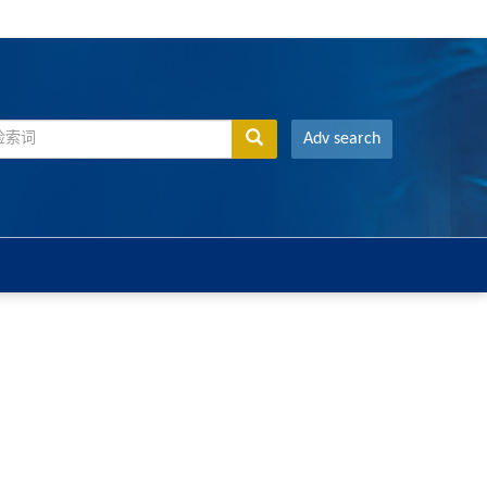
Adv search