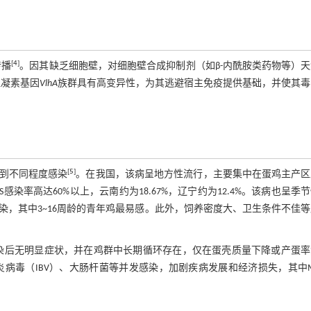
[
4
]
传播
。因其缺乏细胞壁，对细胞壁合成抑制剂（如β-内酰胺类药物等）
血凝素基因
VlhA
族群具有高变异性，为其逃避宿主免疫提供基础，并使其毒
[
5
]
到不同程度感染
。在我国，该病呈地方性流行，主要集中在蛋鸡主产区
率高达60%以上，云南约为18.67%，辽宁约为12.4%。该病也呈季
，其中3~16周龄的青年鸡最易感。此外，饲养密度大、卫生条件不佳
染后无明显症状，并在鸡群中长期循环存在，仅在蛋壳质量下降或产蛋率
病毒（IBV）、大肠杆菌等并发感染，加剧疾病发展和经济损失，其中