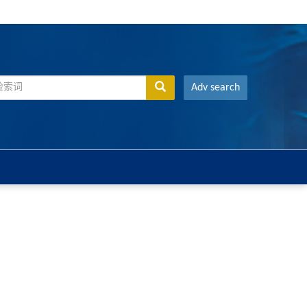
Adv search