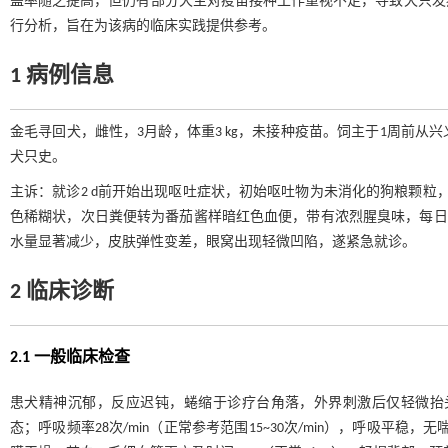
盖率随之提高，但仍有部分犬主对疫苗接种工作重视不足，导致犬只发
行分析，旨在为该病的临床实践提供参考。
1 病例信息
金毛寻回犬，雌性，3月龄，体重3 kg，未接种疫苗。饲主于1周前
犬只史。
主诉：就诊2 d前开始出现呕吐症状，初始呕吐物为未消化的狗粮颗粒
色稀糊状，次日粪便转为番茄酱样暗红色血便，带有浓烈腥臭味，每日腹
水量显著减少，皮肤弹性变差，眼窝出现轻微凹陷，遂紧急就诊。
2 临床诊断
2.1 一般临床检查
患犬精神沉郁，反应迟钝，蜷缩于诊疗台角落，外界刺激后仅轻微抬头，无主
态；呼吸频率28次/min（正常参考范围15~30次/min），呼吸平稳