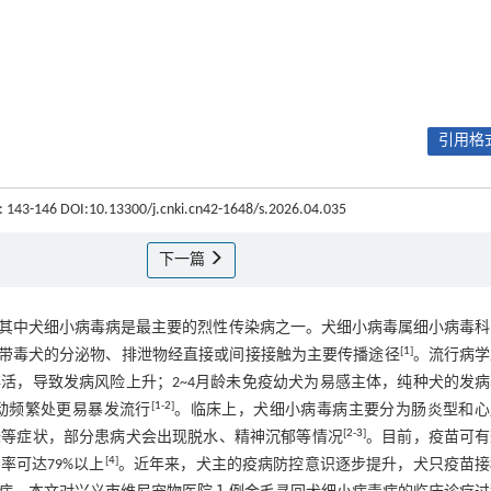
引用格式
): 143-146 DOI:10.13300/j.cnki.cn42-1648/s.2026.04.035
下一篇
其中犬细小病毒病是最主要的烈性传染病之一。犬细小病毒属细小病毒科
[
1
]
复带毒犬的分泌物、排泄物经直接或间接接触为主要传播途径
。流行病学
活，导致发病风险上升；2~4月龄未免疫幼犬为易感主体，纯种犬的发病
[
1
-
2
]
动频繁处更易暴发流行
。临床上，犬细小病毒病主要分为肠炎型和心
[
2
-
3
]
味等症状，部分患病犬会出现脱水、精神沉郁等情况
。目前，疫苗可有
[
4
]
可达79%以上
。近年来，犬主的疫病防控意识逐步提升，犬只疫苗接