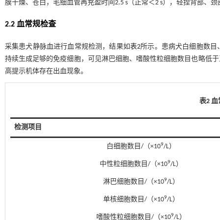
膜干燥、苍白，毛细血管再充盈时间2.5 s（正常＜2 s），轻捏背部
2.2 血常规检查
采集患犬静脉血进行血常规检测，结果如
表2
所示。患病犬白细胞数目
持续生成足够的免疫细胞，可见淋巴细胞、嗜酸性粒细胞数目也略低于
高提示机体存在出血现象。
表2 
检测项目
9
白细胞数目/（×10
/L）
9
中性粒细胞数目/（×10
/L）
9
淋巴细胞数目/（×10
/L）
9
单核细胞数目/（×10
/L）
9
嗜酸性粒细胞数目/（×10
/L）