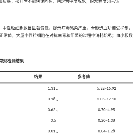
、颈部皮肤，松开后不能快速回弹，判定为中度脱水，脱水程度5%~7%。
、中性粒细胞数目显著偏低，提示病毒感染严重，骨髓造血功能受抑制，
正常值，大量中性粒细胞在对抗病毒和细菌的过程中消耗殆尽；血小板数
血常规检测结果
结果
参考值
1.31↓
5.32~16.92
0.18↓
3.05~12.10
0.62↓
0.70~4.95
0.5
0.20~1.38
0.01↓
0.04~1.28