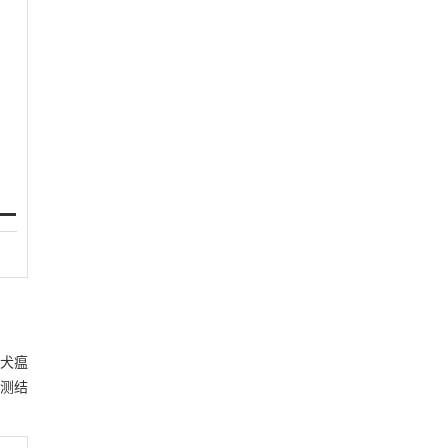
、犬瘟
测结