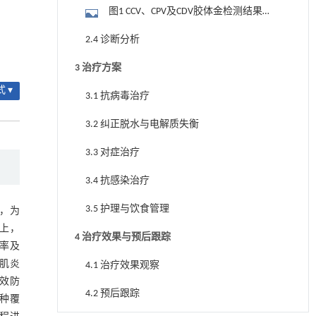
图1 CCV、CPV及CDV胶体金检测结果
（左至右）
2.4 诊断分析
3 治疗方案
 ▾
3.1 抗病毒治疗
3.2 纠正脱水与电解质失衡
3.3 对症治疗
3.4 抗感染治疗
3.5 护理与饮食管理
，为
上，
4 治疗效果与预后跟踪
率及
肌炎
4.1 治疗效果观察
效防
4.2 预后跟踪
种覆