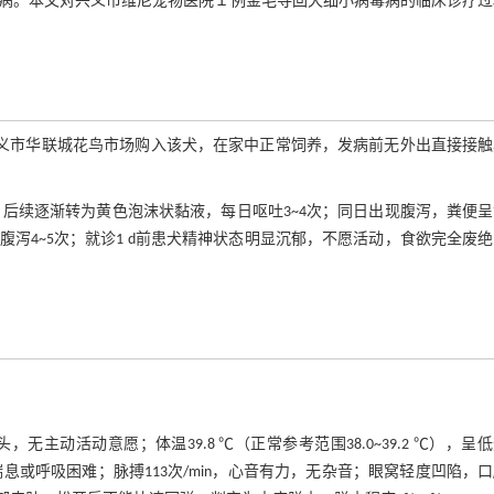
病。本文对兴义市维尼宠物医院１例金毛寻回犬细小病毒病的临床诊疗过
从兴义市华联城花鸟市场购入该犬，在家中正常饲养，发病前无外出直接接
，后续逐渐转为黄色泡沫状黏液，每日呕吐3~4次；同日出现腹泻，粪便
泻4~5次；就诊1 d前患犬精神状态明显沉郁，不愿活动，食欲完全废
动活动意愿；体温39.8 ℃（正常参考范围38.0~39.2 ℃），呈
，无喘息或呼吸困难；脉搏113次/min，心音有力，无杂音；眼窝轻度凹陷，