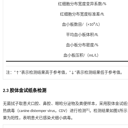
红细胞分布宽度变异系数/%
红细胞分布宽度标准差/fL
9
血小板数目/（×10
/L）
平均血小板体积/fL
血小板分布密度/%
血小板压积/（mL/L）
注：
“↑”表示检测结果高于参考值，“↓”表示检测结果低于参考值。
2.3 胶体金试纸条检测
无菌拭子取患犬口腔、鼻腔、眼睑分泌物及粪便样本，采用胶体金试纸条，按照说
[
5
]
热病毒（canine distemper virus，CDV）进行检测
。检测结果如
图1
所示
果为阳性，表明患犬已感染犬细小病毒。