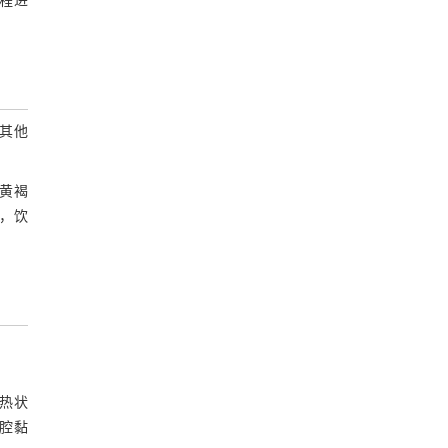
程进
5 讨 论
5.1 发病因素
5.2 诊断策略
5.3 治疗要点
触其他
5.4 预防措施
呈黄褐
6 结 语
绝，饮
参考文献
低热状
口腔黏