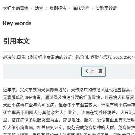
犬细小病毒病
/
幼犬
/
病例报告
/
临床诊疗
/
实验室诊断
Key words
引用本文
赵决波,周贵. 1例犬细小病毒病的诊断与防治[J].
养殖与饲料
, 2026, 25(04
上一篇
近年来，兴义市宠物犬饲养量增加，犬传染病的传播风险也相应提高，
无囊膜单链DNA病毒，通过侵袭快速分裂的细胞致病，以患病犬和康
犬细小病毒病全年均可发病，但春冬季节温差较大，环境有利于病毒存
死亡率高于田园犬与其他杂种犬；此外，该病在饲养环境差、犬只流
型，临床病例多以肠炎型为主，常见呕吐、腹泻、粪便带血且有恶臭
控犬细小病毒病。相关研究证实，规范完成免疫接种的犬群，免疫保护率