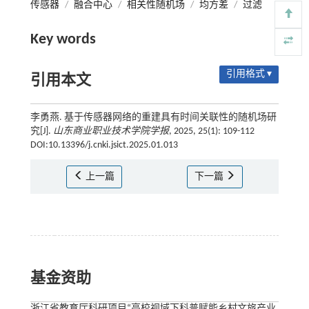
传感器
/
融合中心
/
相关性随机场
/
均方差
/
过滤
Key words
引用格式 ▾
引用本文
李勇燕. 基于传感器网络的重建具有时间关联性的随机场研
究[J].
山东商业职业技术学院学报
, 2025, 25(1): 109-112
DOI:10.13396/j.cnki.jsict.2025.01.013
上一篇
下一篇
基金资助
浙江省教育厅科研项目“高校视域下科普赋能乡村文旅产业