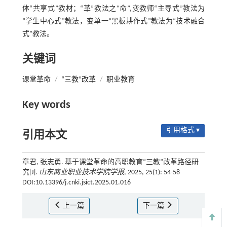
体“共享式”教材；“革”教法之“命”,变教师“主导式”教法为
“学生中心式”教法，变单一“黑板耕作式”教法为“技术融合
式”教法。
关键词
课堂革命
/
“三教”改革
/
职业教育
Key words
引用格式 ▾
引用本文
章君, 张志勇. 基于课堂革命的高职教育“三教”改革路径研
究[J].
山东商业职业技术学院学报
, 2025, 25(1): 54-58
DOI:10.13396/j.cnki.jsict.2025.01.016
上一篇
下一篇