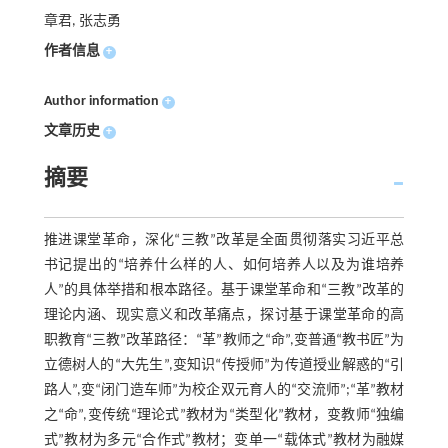
章君, 张志勇
作者信息
+
Author information
+
文章历史
+
摘要
推进课堂革命，深化“三教”改革是全面贯彻落实习近平总
书记提出的“培养什么样的人、如何培养人以及为谁培养
人”的具体举措和根本路径。基于课堂革命和“三教”改革的
理论内涵、现实意义和改革痛点，探讨基于课堂革命的高
职教育“三教”改革路径：“革”教师之“命”,变普通“教书匠”为
立德树人的“大先生”,变知识“传授师”为传道授业解惑的“引
路人”,变“闭门造车师”为校企双元育人的“交流师”;“革”教材
之“命”,变传统“理论式”教材为“类型化”教材，变教师“独编
式”教材为多元“合作式”教材；变单一“载体式”教材为融媒