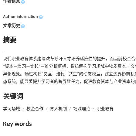
作者信息
+
Author information
+
文章历史
+
摘要
现代职业教育体系建设改革呼吁人才培养适应性的提升，而当前校企合
“资本—惯习—实践”三维分析框架，系统解构学习场域中物质资本、
异化现象。通过构建“交互—迭代—共生”的动态模型，建立边界协商
态系统，能显著提升学习者的跨界胜任力，促进教育资本与产业资本的
关键词
学习场域
/
校企合作
/
育人机制
/
场域理论
/
职业教育
Key words