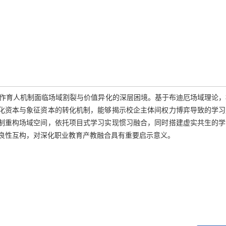
作育人机制面临场域割裂与价值异化的深层困境。基于布迪厄场域理论，
文化资本与象征资本的转化机制，能够揭示校企主体间权力博弈导致的学习
机制重构场域空间，依托项目式学习实现惯习融合，同时搭建虚实共生的学
良性互构，对深化职业教育产教融合具有重要启示意义。