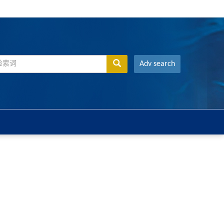
Adv search