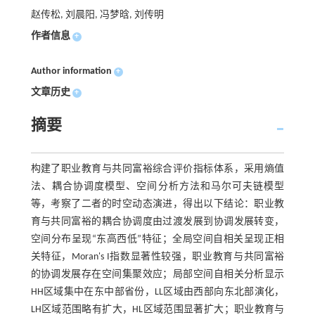
赵传松, 刘晨阳, 冯梦晗, 刘传明
作者信息
+
Author information
+
文章历史
+
摘要
构建了职业教育与共同富裕综合评价指标体系，采用熵值
法、耦合协调度模型、空间分析方法和马尔可夫链模型
等，考察了二者的时空动态演进，得出以下结论：职业教
育与共同富裕的耦合协调度由过渡发展到协调发展转变，
空间分布呈现“东高西低”特征；全局空间自相关呈现正相
关特征，Moran's I指数显著性较强，职业教育与共同富裕
的协调发展存在空间集聚效应；局部空间自相关分析显示
HH区域集中在东中部省份，LL区域由西部向东北部演化，
LH区域范围略有扩大，HL区域范围显著扩大；职业教育与