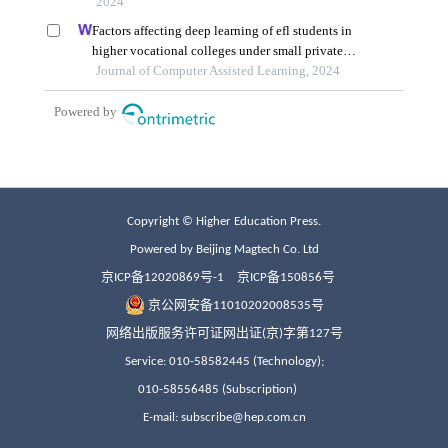
Copyright © Higher Education Press.
Powered by Beijing Magtech Co. Ltd
京ICP备12020869号-1
京ICP备150856号
京公网安备11010202008535号
网络出版服务许可证网出证(京)字第127号
Service: 010-58582445 (Technology);
010-58556485 (Subscription)
E-mail: subscribe@hep.com.cn