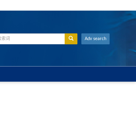
Adv search