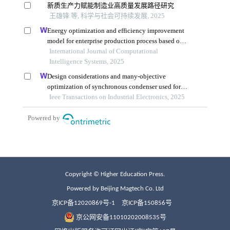
Copyright © Higher Education Press.
Powered by Beijing Magtech Co. Ltd
京ICP备12020869号-1
京ICP备150856号
京公网安备11010202008535号