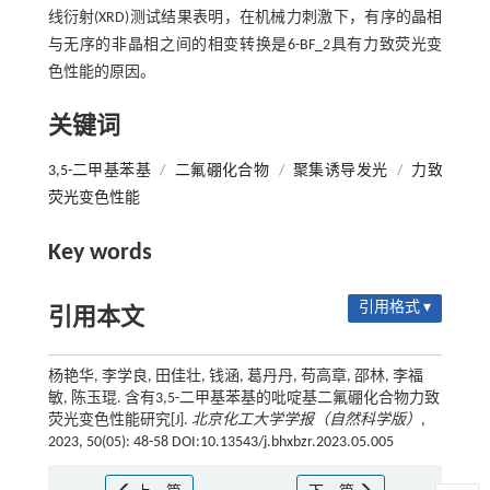
线衍射(XRD)测试结果表明，在机械力刺激下，有序的晶相
与无序的非晶相之间的相变转换是6-BF_2具有力致荧光变
色性能的原因。
关键词
3,5-二甲基苯基
/
二氟硼化合物
/
聚集诱导发光
/
力致
荧光变色性能
Key words
引用格式 ▾
引用本文
杨艳华, 李学良, 田佳壮, 钱涵, 葛丹丹, 苟高章, 邵林, 李福
敏, 陈玉琨. 含有3,5-二甲基苯基的吡啶基二氟硼化合物力致
荧光变色性能研究[J].
北京化工大学学报（自然科学版）
,
2023, 50(05): 48-58 DOI:10.13543/j.bhxbzr.2023.05.005