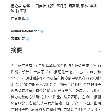
杨艳华, 李学良, 田佳壮, 钱涵, 葛丹丹, 苟高章, 邵林, 李福
敏, 陈玉琨
作者信息
+
Author information
+
文章历史
+
摘要
为了研究含有3,5-二甲基苯基化合物的力致荧光变色(MFC)
性能，设计并合成了3种二氟硼化合物(3-BF_2、6-BF_2和
3,6-BF_2),通过测定在不同极性有机溶剂中以及在四氢呋喃/
水混合溶剂中的荧光发射光谱，探究了这3种化合物的分子
内电荷转移(ICT)特性和聚集诱导发光(AIE)效应，并采用机
械力刺激的方法测试其MFC性能。结果表明，这3种二氟硼
化合物都具备聚集诱导发光性能，但只有6-BF_2显示出明
显的分子内电荷转移特性和可逆的力致荧光变色行为。X-射