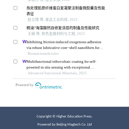
Copyright © Higher Education Press.
Powered by Beijing Magtech Co. Ltd