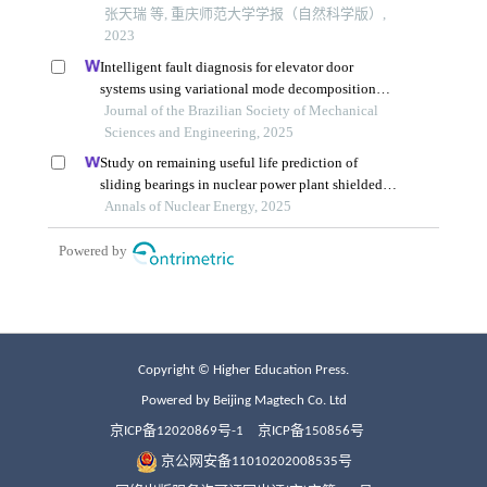
Copyright © Higher Education Press.
Powered by Beijing Magtech Co. Ltd
京ICP备12020869号-1
京ICP备150856号
京公网安备11010202008535号