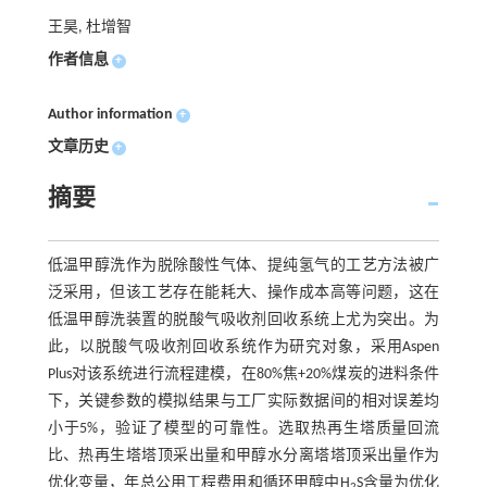
王昊, 杜增智
作者信息
+
Author information
+
文章历史
+
摘要
低温甲醇洗作为脱除酸性气体、提纯氢气的工艺方法被广
泛采用，但该工艺存在能耗大、操作成本高等问题，这在
低温甲醇洗装置的脱酸气吸收剂回收系统上尤为突出。为
此，以脱酸气吸收剂回收系统作为研究对象，采用Aspen
Plus对该系统进行流程建模，在80%焦+20%煤炭的进料条件
下，关键参数的模拟结果与工厂实际数据间的相对误差均
小于5%，验证了模型的可靠性。选取热再生塔质量回流
比、热再生塔塔顶采出量和甲醇水分离塔塔顶采出量作为
优化变量，年总公用工程费用和循环甲醇中H
S含量为优化