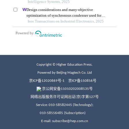
Copyright © Higher Education Press.
Powered by Beijing Magtech Co. Ltd
京ICP备12020869号-1
京ICP备150856号
京公网安备11010202008535号
网络出版服务许可证网出证(京)字第127号
Service: 010-58582445 (Technology);
010-58556485 (Subscription)
E-mail: subscribe@hep.com.cn