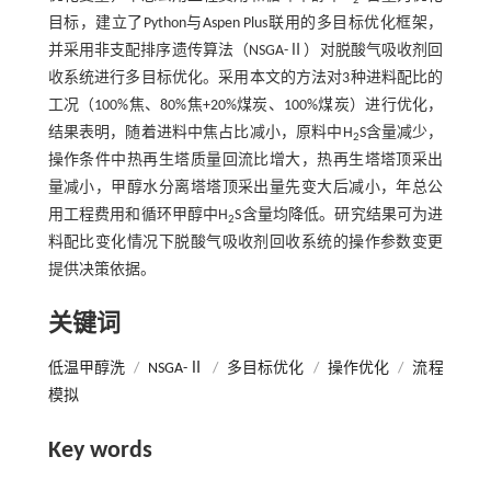
2
目标，建立了Python与Aspen Plus联用的多目标优化框架，
并采用非支配排序遗传算法（NSGA-Ⅱ）对脱酸气吸收剂回
收系统进行多目标优化。采用本文的方法对3种进料配比的
工况（100%焦、80%焦+20%煤炭、100%煤炭）进行优化，
结果表明，随着进料中焦占比减小，原料中H
S含量减少，
2
操作条件中热再生塔质量回流比增大，热再生塔塔顶采出
量减小，甲醇水分离塔塔顶采出量先变大后减小，年总公
用工程费用和循环甲醇中H
S含量均降低。研究结果可为进
2
料配比变化情况下脱酸气吸收剂回收系统的操作参数变更
提供决策依据。
关键词
低温甲醇洗
/
NSGA-Ⅱ
/
多目标优化
/
操作优化
/
流程
模拟
Key words