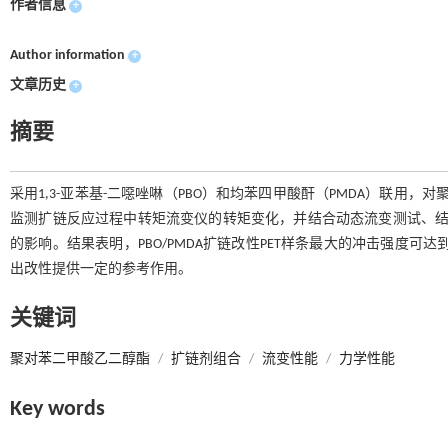
作者信息
+
Author information
+
文章历史
+
摘要
采用1,3-亚苯基-二噁唑啉（PBO）和均苯四甲酸酐（PMDA）联用
监测扩链反应过程中转矩流变仪的转矩变化，并结合动态流变测试、结
的影响。结果表明，PBO/PMDA扩链改性PET样条最大的冲击强度可达到73.4
出改性提供一定的参考作用。
关键词
聚对苯二甲酸乙二醇酯
/
扩链剂组合
/
流变性能
/
力学性能
Key words