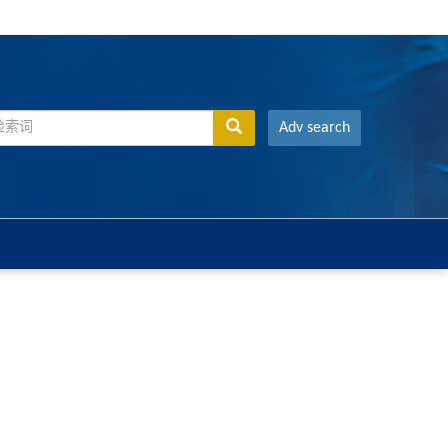
Adv search