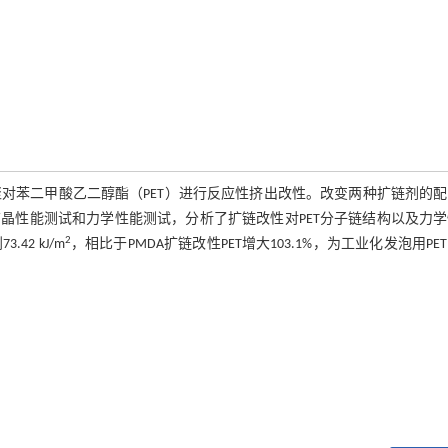
，对聚对苯二甲酸乙二醇酯（PET）进行反应性挤出改性。改变两种扩链剂的
晶性能测试和力学性能测试，分析了扩链改性对PET分子链结构以及力学
2
2 kJ/m
，相比于PMDA扩链改性PET增大103.1%，为工业化发泡用PE