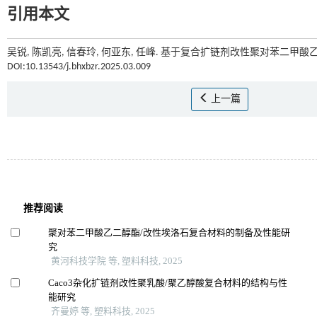
引用本文
吴锐, 陈凯亮, 信春玲, 何亚东, 任峰. 基于复合扩链剂改性聚对苯二甲酸乙
DOI:10.13543/j.bhxbzr.2025.03.009
上一篇