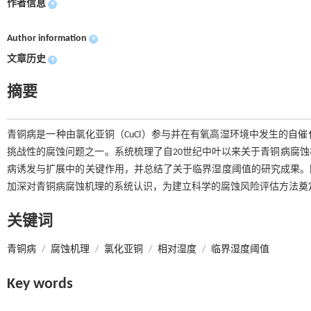
作者信息
+
Author information
+
文章历史
+
摘要
青铜病是一种由氯化亚铜（CuCl）参与并在有氧高湿环境中发生的自
挑战性的腐蚀问题之一。系统梳理了自20世纪中叶以来关于青铜病腐
病诱发与扩展中的关键作用，并总结了关于临界湿度阈值的研究成果。
加深对青铜病腐蚀机理的系统认识，为建立科学的腐蚀风险评估方法奠
关键词
青铜病
/
腐蚀机理
/
氯化亚铜
/
相对湿度
/
临界湿度阈值
Key words