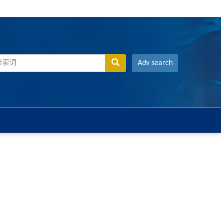
Adv search