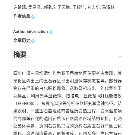
许楚婧, 吴昊泽, 刘建成, 王云鹏, 王颖竹, 甘志华, 马清林
作者信息
+
Author information
+
文章历史
+
摘要
四川广汉三星堆遗址作为我国西南地区重要考古发现，其
祭祀区内出土的玉石器呈现出明显保存状态差异，部分器
物存在严重的白化酥粉现象。选取祭祀坑出土的代表性玉
块样品，利用光学显微镜、扫描电子显微镜-X射线能谱仪
（SEM-EDS）、拉曼光谱仪等分析仪器研究其腐蚀特征。结
果表明：一些玉石器埋藏前曾经历受热过程，受高温影响
而局部辉石化的透闪石质玉石器腐蚀区域结构疏松，孔洞
处晶体裸露；透闪石受热形成的透辉石质玉石器严重白化
粉化，腐蚀程度最高，形貌破碎，孔隙众多；白化方解石