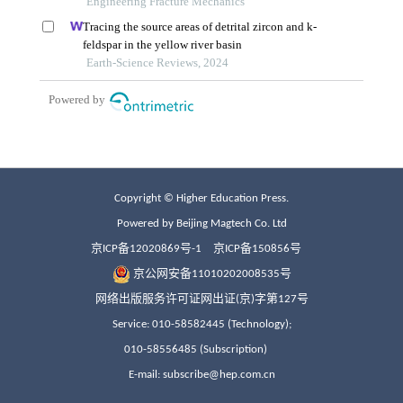
Copyright © Higher Education Press.
Powered by Beijing Magtech Co. Ltd
京ICP备12020869号-1
京ICP备150856号
京公网安备11010202008535号
网络出版服务许可证网出证(京)字第127号
Service: 010-58582445 (Technology);
010-58556485 (Subscription)
E-mail: subscribe@hep.com.cn