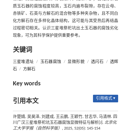
质玉石器的腐蚀程度较高，玉石内遍布裂隙，存在云母、
赤铁矿、石英与方解石的混合物等多种夹杂物，且不同白
化方解石存在多样化晶体结构，这可能与其受热后再结晶
过程密切相关。认识三星堆祭祀坑出土玉石器的腐蚀劣化
现象，可为其科学保护提供重要参考。
关键词
三星堆遗址
/
玉石器腐蚀
/
显微形貌
/
透闪石
/
透辉
石
/
方解石
Key words
引用格式 ▾
引用本文
许楚婧, 吴昊泽, 刘建成, 王云鹏, 王颖竹, 甘志华, 马清林. 四
川广汉三星堆祭祀坑玉石器腐蚀显微特征与解析[J].
北京化
工大学学报（自然科学版）
, 2025, 52(05): 145-154