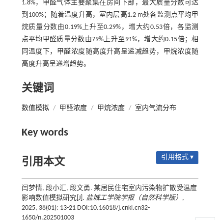
1.8%，甲醛气体主要聚集在房间下部，最大质量分数可达
到100%；随着温度升高，室内层高1.2 m处各监测点平均甲
烷质量分数由0.19%上升至0.29%，增大约0.53倍，各监测
点平均甲醛质量分数由79%上升至91%，增大约0.15倍；相
同温度下，甲醛浓度随高度升高呈递减趋势，甲烷浓度随
高度升高呈递增趋势。
关键词
数值模拟
/
甲醛浓度
/
甲烷浓度
/
室内气流分布
Key words
引用格式 ▾
引用本文
闫梦情, 段小汇, 段文勇. 某居民住宅室内污染物扩散受温度
影响数值模拟研究[J].
盐城工学院学报（自然科学版）
,
2025, 38(01): 13-21 DOI:10.16018/j.cnki.cn32-
1650/n.202501003